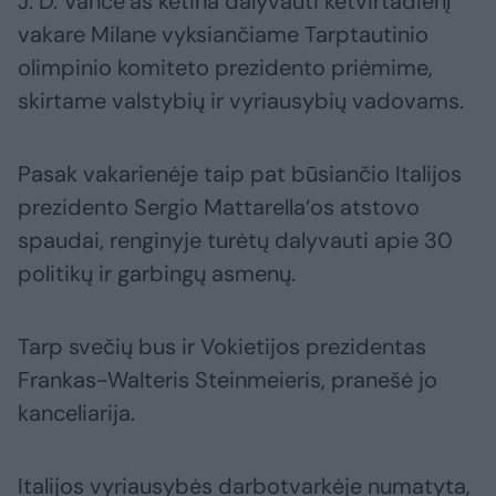
J. D. Vance‘as ketina dalyvauti ketvirtadienį
vakare Milane vyksiančiame Tarptautinio
olimpinio komiteto prezidento priėmime,
skirtame valstybių ir vyriausybių vadovams.
Pasak vakarienėje taip pat būsiančio Italijos
prezidento Sergio Mattarella‘os atstovo
spaudai, renginyje turėtų dalyvauti apie 30
politikų ir garbingų asmenų.
Tarp svečių bus ir Vokietijos prezidentas
Frankas-Walteris Steinmeieris, pranešė jo
kanceliarija.
Italijos vyriausybės darbotvarkėje numatyta,