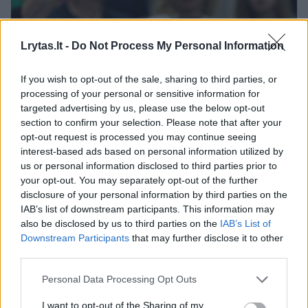
Lrytas.lt -
Do Not Process My Personal Information
If you wish to opt-out of the sale, sharing to third parties, or
processing of your personal or sensitive information for
targeted advertising by us, please use the below opt-out
section to confirm your selection. Please note that after your
opt-out request is processed you may continue seeing
interest-based ads based on personal information utilized by
Daugiau nuotraukų (3)
us or personal information disclosed to third parties prior to
your opt-out. You may separately opt-out of the further
disclosure of your personal information by third parties on the
IAB’s list of downstream participants. This information may
„Labai gerbiu Lietuvos krepšinį, asmeniškai
also be disclosed by us to third parties on the
IAB’s List of
esu susidūręs su jūsų iškiliais žaidėjais,
Downstream Participants
that may further disclose it to other
third parties.
tokiais kaip Šarūnas Marčiulionis, Alvydas
Pazdrazdis bei kitais. Todėl sulaukęs
Personal Data Processing Opt Outs
pasiūlymo prisidėti prie jūsų krepšinio
I want to opt-out of the Sharing of my