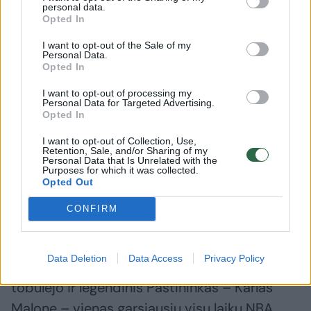
personal data.
programos, nedvejojau nė minutės“, – tikino
Opted In
B. Petersonas.
I want to opt-out of the Sale of my
Personal Data.
Opted In
B. Petersonas krepšinyje praleido ne vieną
I want to opt-out of processing my
dešimtmetį. Per tą laiką jis įgijo
Personal Data for Targeted Advertising.
Opted In
įvairiapusiškos patirties – tiek kaip
vyriausiasis treneris, tiek kaip asistentas, tiek
I want to opt-out of Collection, Use,
Retention, Sale, and/or Sharing of my
kaip individualių įgūdžių ugdymo
Personal Data that Is Unrelated with the
Purposes for which it was collected.
specialistas. Dirbdamas „Dallas Mavericks“,
Opted Out
„Orlando Magic“ ir „Milwaukee Bucks“
CONFIRM
klubuose, jis treniravo Dirką Nowitzkį, Steve‘ą
Nashą bei kitus NBA MVP kalibro žaidėjus. Jo
Data Deletion
Data Access
Privacy Policy
treniruojamoje universiteto ekipoje kadaise
tobulėjo ir legendinis Paštininkas – Karlas
Malone – vienas garsiausių visų laikų NBA