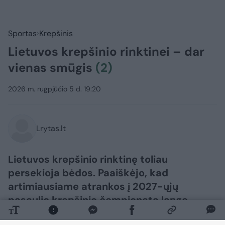
Sportas
Krepšinis
Lietuvos krepšinio rinktinei – dar
vienas smūgis
(2)
2026 m. rugpjūčio 5 d. 19:20
Lrytas.lt
Lietuvos krepšinio rinktinę toliau
persekioja bėdos. Paaiškėjo, kad
artimiausiame atrankos į 2027-ųjų
pasaulio krepšinio čempionatą lange
Lietuvai nepadės dar vienas žalgirietis.