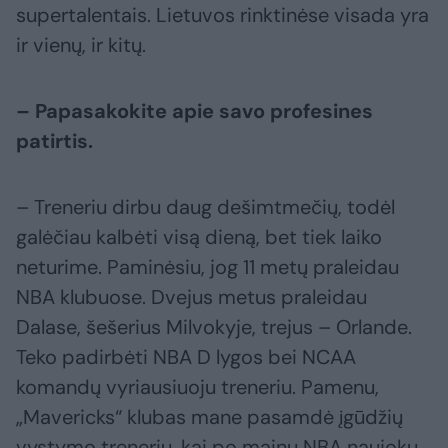
supertalentais. Lietuvos rinktinėse visada yra
ir vienų, ir kitų.
– Papasakokite apie savo profesines
patirtis.
– Treneriu dirbu daug dešimtmečių, todėl
galėčiau kalbėti visą dieną, bet tiek laiko
neturime. Paminėsiu, jog 11 metų praleidau
NBA klubuose. Dvejus metus praleidau
Dalase, šešerius Milvokyje, trejus – Orlande.
Teko padirbėti NBA D lygos bei NCAA
komandų vyriausiuoju treneriu. Pamenu,
„Mavericks“ klubas mane pasamdė įgūdžių
vystymo treneriu, kai po mainų NBA naujokų