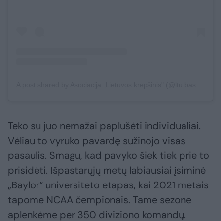
A post shared by Asociacija „Lietuvos krepšinis" (@ltu.basketball)
Teko su juo nemažai paplušėti individualiai.
Vėliau to vyruko pavardę sužinojo visas
pasaulis. Smagu, kad pavyko šiek tiek prie to
prisidėti. Išpastarųjų metų labiausiai įsiminė
„Baylor“ universiteto etapas, kai 2021 metais
tapome NCAA čempionais. Tame sezone
aplenkėme per 350 diviziono komandų.