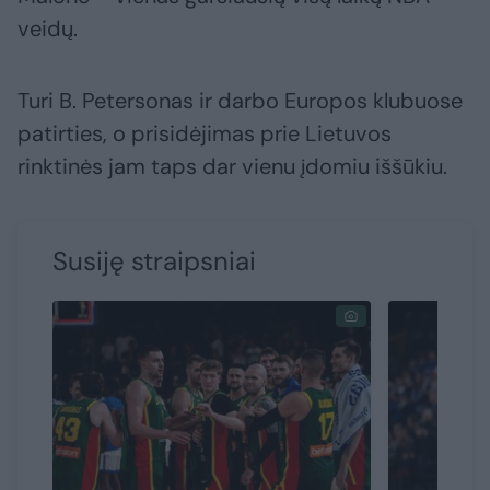
veidų.
Turi B. Petersonas ir darbo Europos klubuose
patirties, o prisidėjimas prie Lietuvos
rinktinės jam taps dar vienu įdomiu iššūkiu.
Susiję straipsniai