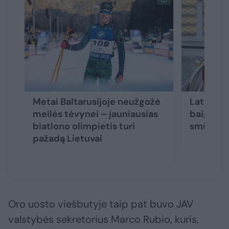
Metai Baltarusijoje neužgožė
Latviui 
meilės tėvynei – jauniausias
baigėsi 
biatlono olimpietis turi
smūgio a
pažadą Lietuvai
Oro uosto viešbutyje taip pat buvo JAV
valstybės sekretorius Marco Rubio, kuris,