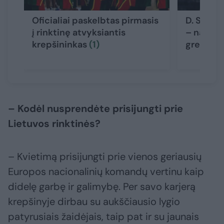
Oficialiai paskelbtas pirmasis
D. Songa
į rinktinę atvyksiantis
– naujas
krepšininkas
(1)
gresia r
– Kodėl nusprendėte prisijungti prie
Lietuvos rinktinės?
– Kvietimą prisijungti prie vienos geriausių
Europos nacionalinių komandų vertinu kaip
didelę garbę ir galimybę. Per savo karjerą
krepšinyje dirbau su aukščiausio lygio
patyrusiais žaidėjais, taip pat ir su jaunais