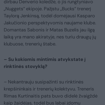
dirbau Denverio koledže, o jis rungtyniavo
„Nuggets“ ekipoje. Pažįstu „Bucks“ trenerį
Taylorą Jenkinsą, todėl domėjausi Kasparo
Jakučionio perspektyvomis naujame klube.
Domantas Sabonis ir Matas Buzelis jau ilgą
laiką yra mano akiratyje, nes turiu draugų jų
klubuose, trenerių štabe.
– Su kokiomis mintimis atvykstate į
rinktinės stovyklą?
– Nekantrauju susipažinti su rinktinės
krepšininkais ir trenerių kolektyvu. Treneris
Rimas Kurtinaitis pats buvo didelė žvaigždė
kaip žaidėjas, todėl bus labai įdomu