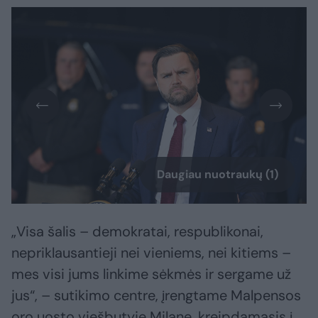
Daugiau nuotraukų (1)
„Visa šalis – demokratai, respublikonai,
nepriklausantieji nei vieniems, nei kitiems –
mes visi jums linkime sėkmės ir sergame už
jus“, – sutikimo centre, įrengtame Malpensos
oro uosto viešbutyje Milane, kreipdamasis į