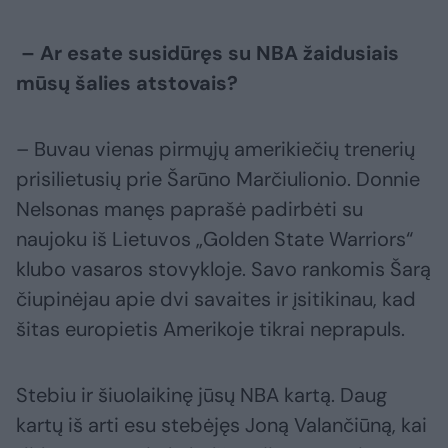
– Ar esate susidūręs su NBA žaidusiais
mūsų šalies atstovais?
– Buvau vienas pirmųjų amerikiečių trenerių
prisilietusių prie Šarūno Marčiulionio. Donnie
Nelsonas manęs paprašė padirbėti su
naujoku iš Lietuvos „Golden State Warriors“
klubo vasaros stovykloje. Savo rankomis Šarą
čiupinėjau apie dvi savaites ir įsitikinau, kad
šitas europietis Amerikoje tikrai neprapuls.
Stebiu ir šiuolaikinę jūsų NBA kartą. Daug
kartų iš arti esu stebėjęs Joną Valančiūną, kai