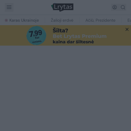
Karas Ukrainoje
Žalioji erdvė
Ačiū, Prezidente
E