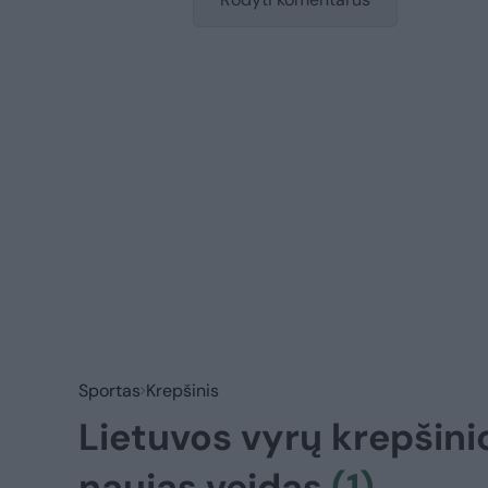
Sportas
Krepšinis
Lietuvos vyrų krepšini
naujas veidas
(1)