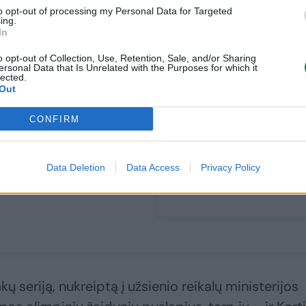
to opt-out of processing my Personal Data for Targeted
ing.
In
o opt-out of Collection, Use, Retention, Sale, and/or Sharing
ersonal Data that Is Unrelated with the Purposes for which it
lected.
Out
Pirmoji bėda žiemos
Lietuvė praskleidė
CONFIRM
olimpiadoje: varžybų
olimpinio kaimelio
metu dingo elektra
šydą: papasakojo, kas
nustebino ir ko teko
Data Deletion
Data Access
Privacy Policy
pasigesti
 seriją, nukreiptą į užsienio reikalų ministerijos