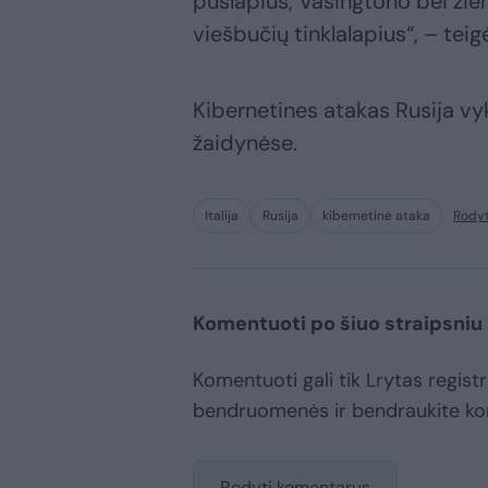
puslapius, Vašingtono bei žiem
viešbučių tinklalapius“, – teigė
Kibernetines atakas Rusija v
žaidynėse.
Italija
Rusija
kibernetinė ataka
Rodyt
Komentuoti po šiuo straipsniu
Komentuoti gali tik Lrytas registr
bendruomenės ir bendraukite k
Rodyti komentarus