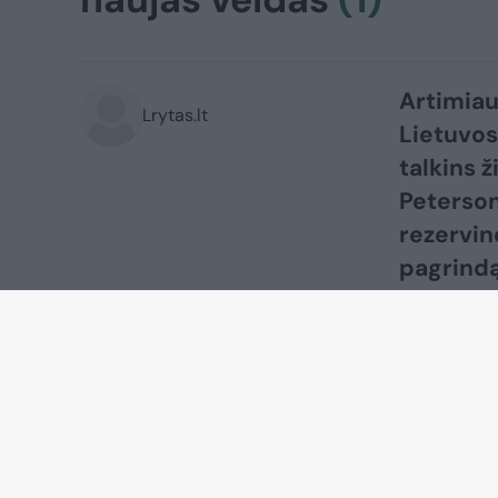
Artimiau
Lrytas.lt
Lietuvos
talkins 
Peterson
rezervin
pagrindą