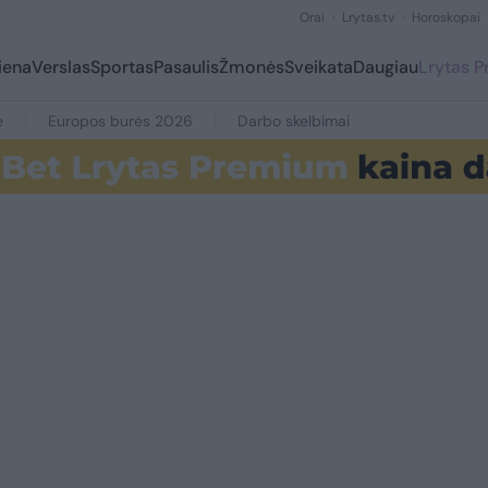
Orai
Lrytas.tv
Horoskopai
iena
Verslas
Sportas
Pasaulis
Žmonės
Sveikata
Daugiau
Lrytas 
e
Europos burės 2026
Darbo skelbimai