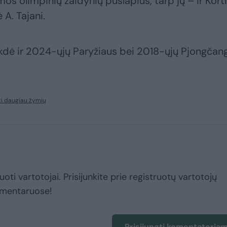
os olimpinių žaidynių puslapius, tarp jų – ir Kort
 A. Tajani.
ykdė ir 2024-ųjų Paryžiaus bei 2018-ųjų Pjongčan
i daugiau žymių
uoti vartotojai. Prisijunkite prie registruotų vartotojų
omentaruose!
Prisijungti komentatoria