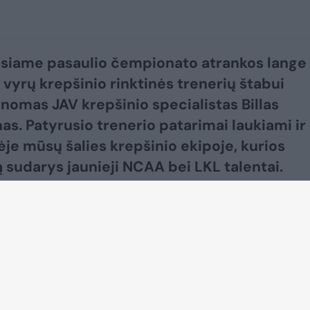
siame pasaulio čempionato atrankos lange
 vyrų krepšinio rinktinės trenerių štabui
žinomas JAV krepšinio specialistas Billas
as. Patyrusio trenerio patarimai laukiami ir
ėje mūsų šalies krepšinio ekipoje, kurios
 sudarys jaunieji NCAA bei LKL talentai.