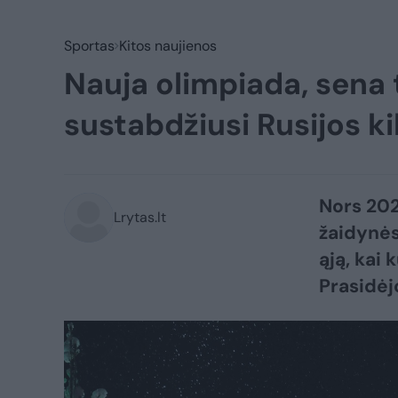
Sportas
Kitos naujienos
Nauja olimpiada, sena t
sustabdžiusi Rusijos k
Nors 202
Lrytas.lt
žaidynės
ąją, kai 
Prasidėjo