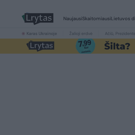
Naujausi
Skaitomiausi
Lietuvos d
Karas Ukrainoje
Žalioji erdvė
Ačiū, Prezident