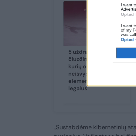
I want 
Advertis
Opted 
I want t
of my P
was col
Opted 
5 uždrausti dailiojo
čiuožimo judesiai,
kurių olimpiadoje
neišvysime: vienas
elementas tapo
legalus
„Sustabdėme kibernetinių atakų