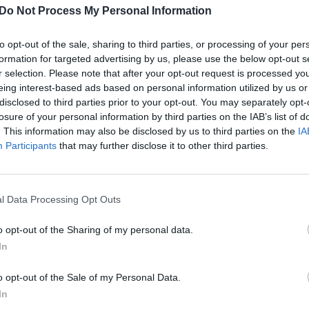
Do Not Process My Personal Information
to opt-out of the sale, sharing to third parties, or processing of your per
e metu Italijos užsienio reikalų ministras Antonio
formation for targeted advertising by us, please use the below opt-out s
ustabdė kibernetinę ataką, nukreiptą prieš šią sava
r selection. Please note that after your opt-out request is processed y
eing interest-based ads based on personal information utilized by us or
adą.
disclosed to third parties prior to your opt-out. You may separately opt-
losure of your personal information by third parties on the IAB’s list of
. This information may also be disclosed by us to third parties on the
IA
ia operacija buvo ruošiama. Kibernetinis saugum
Participants
that may further disclose it to other third parties.
 atliktu darbu“, – teigė ministras.
l Data Processing Opt Outs
nės atakos kilmę, A. Tajani pareiškė, kad ją įvykdė
o opt-out of the Sharing of my personal data.
In
o opt-out of the Sale of my Personal Data.
In