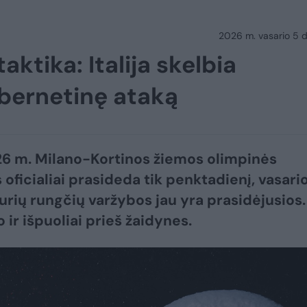
2026 m. vasario 5 d.
aktika: Italija skelbia
ibernetinę ataką
6 m. Milano-Kortinos žiemos olimpinės
 oficialiai prasideda tik penktadienį, vasari
kurių rungčių varžybos jau yra prasidėjusios.
 ir išpuoliai prieš žaidynes.