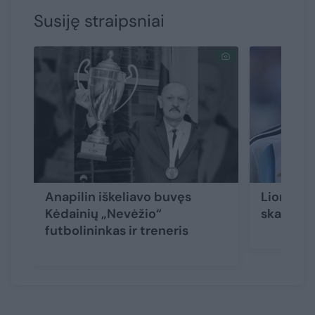
Susiję straipsniai
Anapilin iškeliavo buvęs
Lionelio
Kėdainių „Nevėžio“
skaudi n
futbolininkas ir treneris