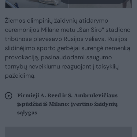
Žiemos olimpinių žaidynių atidarymo
ceremonijos Milane metu „San Siro“ stadiono
tribūnose plevėsavo Rusijos vėliava. Rusijos
slidinėjimo sporto gerbėjai surengė nemenką
provokaciją, pasinaudodami saugumo
tarnybų neveiklumu reaguojant į taisyklių
pažeidimą.
Pirmieji A. Reed ir S. Ambrulevičiaus
įspūdžiai iš Milano: įvertino žaidynių
sąlygas