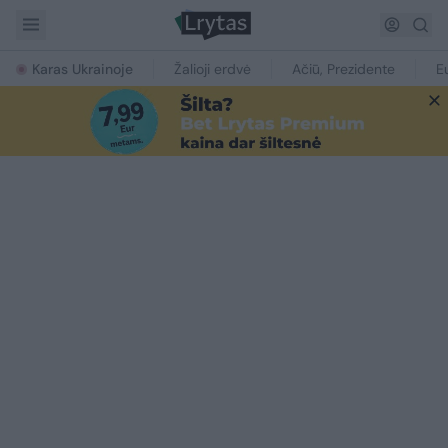
Karas Ukrainoje
Žalioji erdvė
Ačiū, Prezidente
E