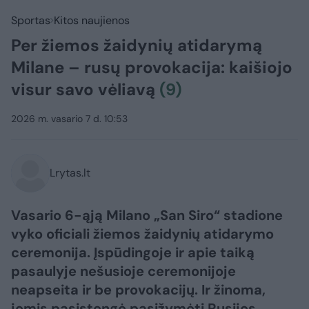
Sportas
Kitos naujienos
Per žiemos žaidynių atidarymą
Milane – rusų provokacija: kaišiojo
visur savo vėliavą
(9)
2026 m. vasario 7 d. 10:53
Lrytas.lt
Vasario 6-ąją Milano „San Siro“ stadione
vyko oficiali žiemos žaidynių atidarymo
ceremonija. Įspūdingoje ir apie taiką
pasaulyje nešusioje ceremonijoje
neapseita ir be provokacijų. Ir žinoma,
jomis pasistengė pasižymėti Rusijos