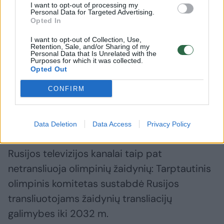
I want to opt-out of processing my
Personal Data for Targeted Advertising.
Opted In
Pagal Tarptautinio olimpinio komiteto
I want to opt-out of Collection, Use,
taisykles, olimpinių žaidynių teritorijose
Retention, Sale, and/or Sharing of my
Personal Data that Is Unrelated with the
draudžiama demonstruoti Rusijos
Purposes for which it was collected.
Opted Out
nacionalinius simbolius. Rusijai žaidynėse
atstovauja 13 neutralių sportininkų be savo
CONFIRM
valstybės vėliavos ir himno, jie nedalyvavo
atidarymo ceremonijoje.
Data Deletion
Data Access
Privacy Policy
Rusijos televizijos kanalai taip pat
netransliuoja olimpinių žaidynių: Tarptautinis
olimpinis komitetas sustabdė Rusijos
transliuotojams žaidynių transliacijų
galimybes iki 2032 m.