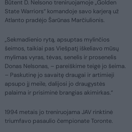
Būtent D. Nelsono treniruojamoje „Golden
State Warriors“ komandoje savo karjerą už
Atlanto pradėjo Šarūnas Marčiulionis.
„Sekmadienio rytą, apsuptas mylinčios
šeimos, taikiai pas Viešpatį iškeliavo mūsų
mylimas vyras, tėvas, senelis ir prosenelis
Donas Nelsonas, – pareiškime teigė jo šeima.
– Paskutinę jo savaitę draugai ir artimieji
apsupo jį meile, dalijosi jo draugystės
palaima ir prisiminė brangias akimirkas.“
1994 metais jo treniruojama JAV rinktinė
triumfavo pasaulio čempionate Toronte.