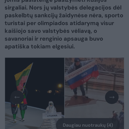
sirgaliai. Nors jų valstybės delegacijos dėl
paskelbtų sankcijų žaidynėse nėra, sporto
turistai per olimpiados atidarymą visur
kaišiojo savo valstybės vėliavą, o
savanoriai ir renginio apsauga buvo
apatiška tokiam elgesiui.
Daugiau nuotraukų (4)