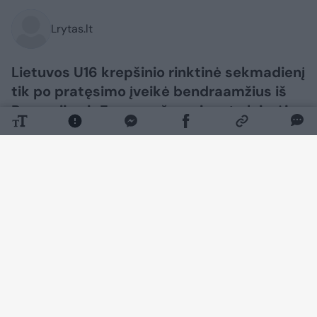
Lrytas.lt
Lietuvos U16 krepšinio rinktinė sekmadienį
tik po pratęsimo įveikė bendraamžius iš
Rumunijos ir Europos čempionate laimėjo
savo grupę.