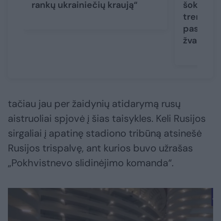
rankų ukrainiečių kraują“
šokėjais
trenerė,
paskandi
žvaigžd
tačiau jau per žaidynių atidarymą rusų
aistruoliai spjovė į šias taisykles. Keli Rusijos
sirgaliai į apatinę stadiono tribūną atsinešė
Rusijos trispalvę, ant kurios buvo užrašas
„Pokhvistnevo slidinėjimo komanda“.