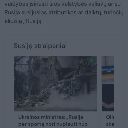
varžybas įsinešti šios valstybės vėliavų ar su
Rusija susijusios atributikos ar daiktų, turinčių
aliuziją į Rusiją.
Susiję straipsniai
Ukrainos ministras: „Rusija
Olimpiad
per sportą nori nuplauti nuo
skandala