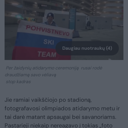
Daugiau nuotraukų (4)
Per žaidynių atidarymo ceremoniją rusai rodė
draudžiamą savo vėliavą
stop kadras
Jie ramiai vaikščiojo po stadioną,
fotografavosi olimpiados atidarymo metu ir
tai darė matant apsaugai bei savanoriams.
Pastarieji niekaip nereagavo į tokias „foto