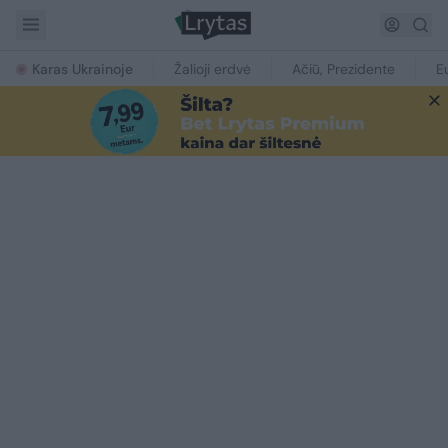
Karas Ukrainoje
Žalioji erdvė
Ačiū, Prezidente
E