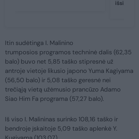
išsigims
Itin sudėtinga I. Malinino
trumposios programos techninė dalis (62,35
balo) buvo net 5,85 taško stipresnė už
antroje vietoje likusio japono Yuma Kagiyama
(56,50 balo) ir 5,08 taško geresnė nei
trečiąją vietą užėmusio prancūzo Adamo
Siao Him Fa programa (57,27 balo).
Iš viso I. Malininas surinko 108,16 taško ir
bendroje įskaitoje 5,09 taško aplenkė Y.
Kugiyamą (103,07).