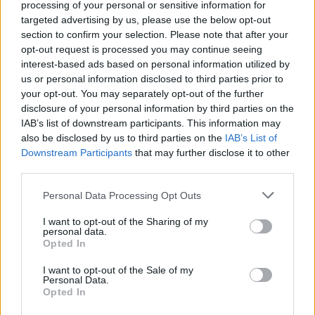
processing of your personal or sensitive information for
Trečiadienio vakarą ant ledo sugrįžta ledo
targeted advertising by us, please use the below opt-out
section to confirm your selection. Please note that after your
šokių poros, tarp kurių – ir lietuviai Saulius
opt-out request is processed you may continue seeing
Ambrulevičius ir Allison Reed. Vyrų laisvoji
interest-based ads based on personal information utilized by
programa, nuspręsianti medalių laimėtojus,
us or personal information disclosed to third parties prior to
your opt-out. You may separately opt-out of the further
vyks ketvirtadienio vakarą.
disclosure of your personal information by third parties on the
IAB’s list of downstream participants. This information may
also be disclosed by us to third parties on the
IAB’s List of
dailusis čiuožimas
Downstream Participants
that may further disclose it to other
third parties.
2026 metų žiemos olimpinės žaidynės (Milanas-Kortina)
Personal Data Processing Opt Outs
I want to opt-out of the Sharing of my
personal data.
Komentuoti po šiuo straipsniu
Opted In
I want to opt-out of the Sale of my
Komentuoti gali tik Lrytas registruoti vartotojai.
Personal Data.
Opted In
Prisijunkite prie registruotų vartotojų