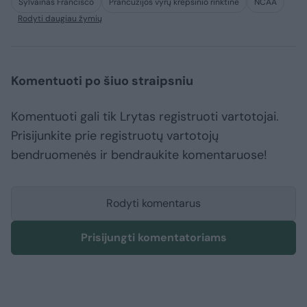
Sylvainas Francisco
Prancūzijos vyrų krepšinio rinktinė
NCAA
Rodyti daugiau žymių
Komentuoti po šiuo straipsniu
Komentuoti gali tik Lrytas registruoti vartotojai.
Prisijunkite prie registruotų vartotojų
bendruomenės ir bendraukite komentaruose!
Rodyti komentarus
Prisijungti komentatoriams