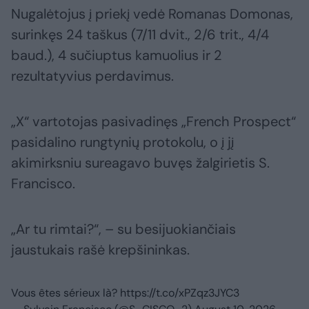
Nugalėtojus į priekį vedė Romanas Domonas,
surinkęs 24 taškus (7/11 dvit., 2/6 trit., 4/4
baud.), 4 sučiuptus kamuolius ir 2
rezultatyvius perdavimus.
„X“ vartotojas pasivadinęs „French Prospect“
pasidalino rungtynių protokolu, o į jį
akimirksniu sureagavo buvęs žalgirietis S.
Francisco.
„Ar tu rimtai?“, – su besijuokiančiais
jaustukais rašė krepšininkas.
Vous êtes sérieux là?
https://t.co/xPZqz3JYC3