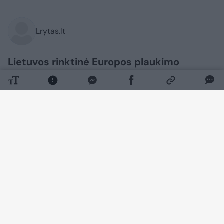
Lrytas.lt
Lietuvos rinktinė Europos plaukimo
čempionate estafetės 4x200 m laisvuoju
stiliumi rungtyje savo sėkmės
nepakartojo ir liko be medalio.