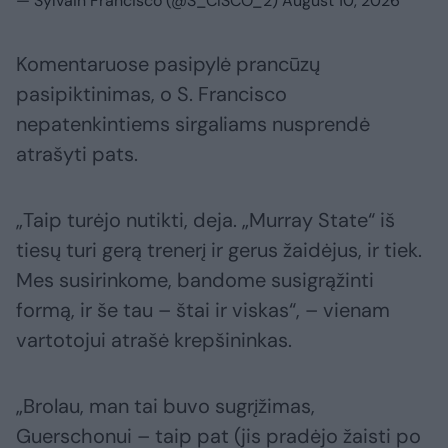
— Sylvain Francisco (@S_CISCO_2)
August 10, 2026
Komentaruose pasipylė prancūzų
pasipiktinimas, o S. Francisco
nepatenkintiems sirgaliams nusprendė
atrašyti pats.
„Taip turėjo nutikti, deja. „Murray State“ iš
tiesų turi gerą trenerį ir gerus žaidėjus, ir tiek.
Mes susirinkome, bandome susigrąžinti
formą, ir še tau – štai ir viskas“, – vienam
vartotojui atrašė krepšininkas.
„Brolau, man tai buvo sugrįžimas,
Guerschonui – taip pat (jis pradėjo žaisti po