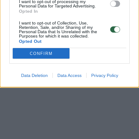
bendruomenės ir bendraukite komentaruose!
I want to opt-out of processing my
Personal Data for Targeted Advertising.
Opted In
Rodyti komentarus
I want to opt-out of Collection, Use,
Retention, Sale, and/or Sharing of my
Personal Data that Is Unrelated with the
Purposes for which it was collected.
Prisijungti komentatoriams
Opted Out
CONFIRM
Data Deletion
Data Access
Privacy Policy