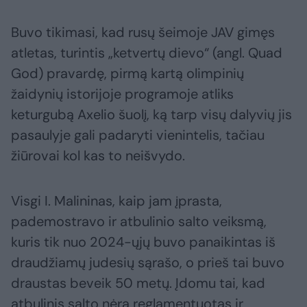
Buvo tikimasi, kad rusų šeimoje JAV gimęs
atletas, turintis „ketvertų dievo“ (angl. Quad
God) pravardę, pirmą kartą olimpinių
žaidynių istorijoje programoje atliks
keturgubą Axelio šuolį, ką tarp visų dalyvių jis
pasaulyje gali padaryti vienintelis, tačiau
žiūrovai kol kas to neišvydo.
Visgi I. Malininas, kaip jam įprasta,
pademostravo ir atbulinio salto veiksmą,
kuris tik nuo 2024-ųjų buvo panaikintas iš
draudžiamų judesių sąrašo, o prieš tai buvo
draustas beveik 50 metų. Įdomu tai, kad
atbulinis salto nėra reglamentuotas ir