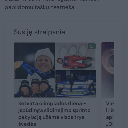
papildomų taškų neatneša.
Susiję straipsniai
Ketvirtą olimpiados dieną –
Vakarų k
įspūdinga slidinėjimo sprinto
ir blogia
pakyla: ją užėmė visos trys
apibrėžęs
švedės
„Olimpin