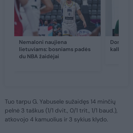
Nemaloni naujiena
Donatas 
lietuviams: bosniams padės
kalbėti s
du NBA žaidėjai
Tuo tarpu G. Yabusele sužaidęs 14 minčių
pelnė 3 taškus (1/1 dvit., 0/1 trit., 1/1 baud.),
atkovojo 4 kamuolius ir 3 sykius klydo.