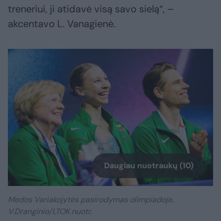
treneriui, ji atidavė visą savo sielą“, –
akcentavo L. Vanagienė.
Daugiau nuotraukų (10)
Medos Variakojytės pasirodymas olimpiadoje.
V.Dranginio/LTOK nuotr.