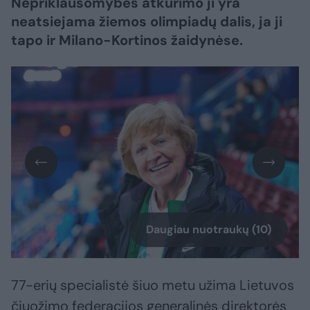
Nepriklausomybės atkūrimo ji yra
neatsiejama žiemos olimpiadų dalis, ja ji
tapo ir Milano-Kortinos žaidynėse.
Daugiau nuotraukų (10)
77-erių specialistė šiuo metu užima Lietuvos
čiuožimo federacijos generalinės direktorės