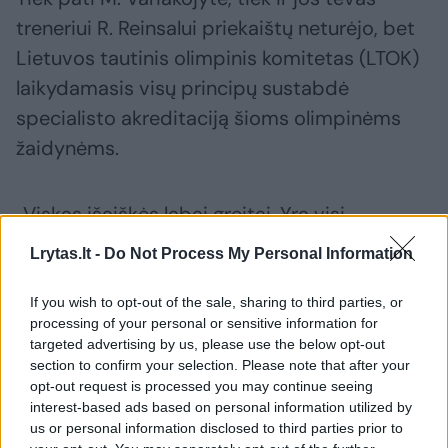
treneriui R. Reinsalui priekaištų neturėjo, bet
Lietuvos tautinis olimpinis komitetas (LTOK)
laikydamasis visų principų sustabdė
specialisto akreditaciją šioms olimpinėms
žaidynėms.
„Viskas išaiškės labai greitai. Yra visi
įrodymai, kad ten labai žiauriai daug kas
Lrytas.lt -
Do Not Process My Personal Information
sufabrikuota. Mes labai pasitikime šiuo
treneriu, Meda labai daug metų važiavo pas jį
If you wish to opt-out of the sale, sharing to third parties, or
processing of your personal or sensitive information for
į stovyklas, jį gerai pažįsta.
targeted advertising by us, please use the below opt-out
section to confirm your selection. Please note that after your
opt-out request is processed you may continue seeing
Manau, kad ji tikrai nevyktų ir neliktų Rygoje
interest-based ads based on personal information utilized by
treniruotis, jei jaustų kažką blogo“, – pridūrė
us or personal information disclosed to third parties prior to