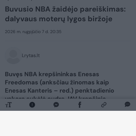
Buvusio NBA žaidėjo pareiškimas:
dalyvaus moterų lygos biržoje
2026 m. rugpjūčio 7 d. 20:35
Lrytas.lt
Buvęs NBA krepšininkas Enesas
Freedomas (anksčiau žinomas kaip
Enesas Kanteris – red.) penktadienio
vakarą sukėlė audrą JAV krepšinio
pasaulyje.