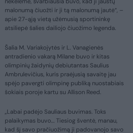
nekėlėme, svarbiausia buvo, kad ji jaustų
malonumą čiuožti ir ji tą malonumą jautė“, –
apie 27-ąją vietą užėmusią sportininkę
atsiliepė šalies dailiojo čiuožimo legenda.
Šalia M. Variakojytės ir L. Vanagienės
antradienio vakarą Milane buvo ir kitas
olimpinių žaidynių debiutantas Saulius
Ambrulevičius, kuris praėjusią savaitę jau
spėjo pavergti olimpinę publiką nuostabiais
šokiais poroje kartu su Allison Reed.
„Labai padėjo Sauliaus buvimas. Toks
palaikymas buvo... Tiesiog šventė, manau,
kad šį savo pračiuožimą ji padovanojo savo