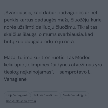
„Svarbiausia, kad dabar padvigubės ar net
penkis kartus padaugės mažų čiuožėjų, kurie
norės užsiimti dailiuoju čiuožimu. Tikrai tas
skaičius išaugs, o mums svarbiausia, kad
būtų kuo daugiau ledų, o jų nėra.
Mažai turime kur treniruotis. Tas Medos
kelialapio į olimpines žaidynes atvežimas yra
tiesiog neįkainojamas“, – samprotavo L.
Vanagienė.
Lilija Vanagienė
dailusis čiuožimas
Meda Variakojytė
Rodyti daugiau žymių