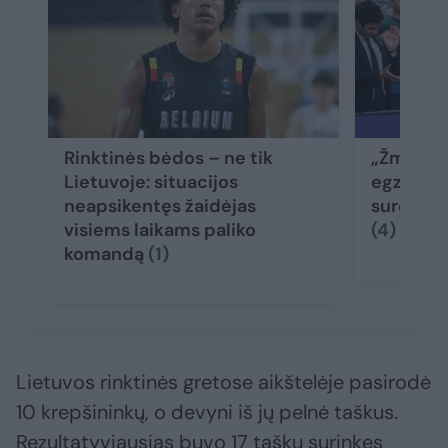
Rinktinės bėdos – ne tik
„Žmogišk
Lietuvoje: situacijos
egzistuoj
neapsikentęs žaidėjas
sureagavo
visiems laikams paliko
(4)
komandą
(1)
Lietuvos rinktinės gretose aikštelėje pasirodė
10 krepšininkų, o devyni iš jų pelnė taškus.
Rezultatyviausias buvo 17 taškų surinkęs