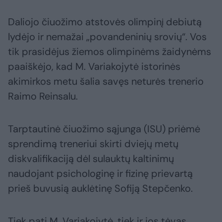
Daliojo čiuožimo atstovės olimpinį debiutą
lydėjo ir nemažai „povandeninių srovių“. Vos
tik prasidėjus žiemos olimpinėms žaidynėms
paaiškėjo, kad M. Variakojytė istorinės
akimirkos metu šalia savęs neturės trenerio
Raimo Reinsalu.
Tarptautinė čiuožimo sąjunga (ISU) priėmė
sprendimą treneriui skirti dviejų metų
diskvalifikaciją dėl sulauktų kaltinimų
naudojant psichologinę ir fizinę prievartą
prieš buvusią auklėtinę Sofiją Stepčenko.
Tiek pati M. Variakojytė, tiek ir jos tėvas