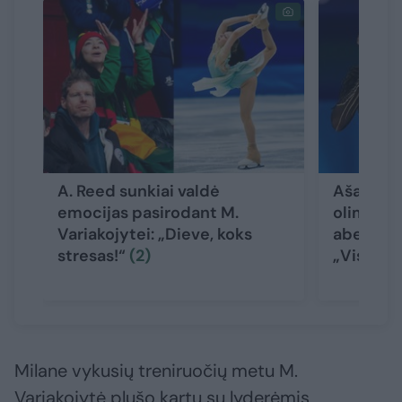
A. Reed sunkiai valdė
Ašaromis
emocijas pasirodant M.
olimpinė
Variakojytei: „Dieve, koks
abejingo 
stresas!“
(2)
„Visiška
Milane vykusių treniruočių metu M.
Variakojytė plušo kartu su lyderėmis