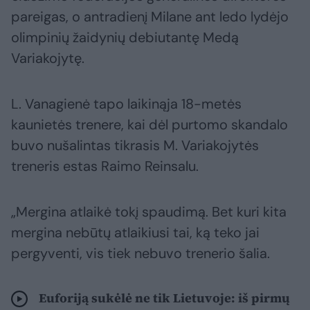
pareigas, o antradienį Milane ant ledo lydėjo
olimpinių žaidynių debiutantę Medą
Variakojytę.
L. Vanagienė tapo laikinąja 18-metės
kaunietės trenere, kai dėl purtomo skandalo
buvo nušalintas tikrasis M. Variakojytės
treneris estas Raimo Reinsalu.
„Mergina atlaikė tokį spaudimą. Bet kuri kita
mergina nebūtų atlaikiusi tai, ką teko jai
pergyventi, vis tiek nebuvo trenerio šalia.
Euforiją sukėlė ne tik Lietuvoje: iš pirmų