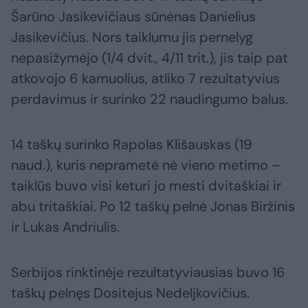
Šarūno Jasikevičiaus sūnėnas Danielius
Jasikevičius. Nors taiklumu jis pernelyg
nepasižymėjo (1/4 dvit., 4/11 trit.), jis taip pat
atkovojo 6 kamuolius, atliko 7 rezultatyvius
perdavimus ir surinko 22 naudingumo balus.
14 taškų surinko Rapolas Klišauskas (19
naud.), kuris neprametė nė vieno metimo –
taiklūs buvo visi keturi jo mesti dvitaškiai ir
abu tritaškiai. Po 12 taškų pelnė Jonas Biržinis
ir Lukas Andriulis.
Serbijos rinktinėje rezultatyviausias buvo 16
taškų pelnęs Dositejus Nedeljkovičius.