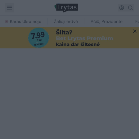
Karas Ukrainoje
Žalioji erdvė
Ačiū, Prezidente
E