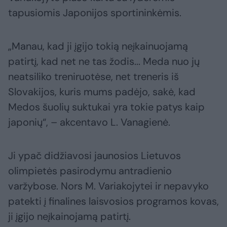
tapusiomis Japonijos sportininkėmis.
„Manau, kad ji įgijo tokią neįkainuojamą
patirtį, kad net ne tas žodis... Meda nuo jų
neatsiliko treniruotėse, net treneris iš
Slovakijos, kuris mums padėjo, sakė, kad
Medos šuolių suktukai yra tokie patys kaip
japonių“, – akcentavo L. Vanagienė.
Ji ypač didžiavosi jaunosios Lietuvos
olimpietės pasirodymu antradienio
varžybose. Nors M. Variakojytei ir nepavyko
patekti į finalines laisvosios programos kovas,
ji įgijo neįkainojamą patirtį.