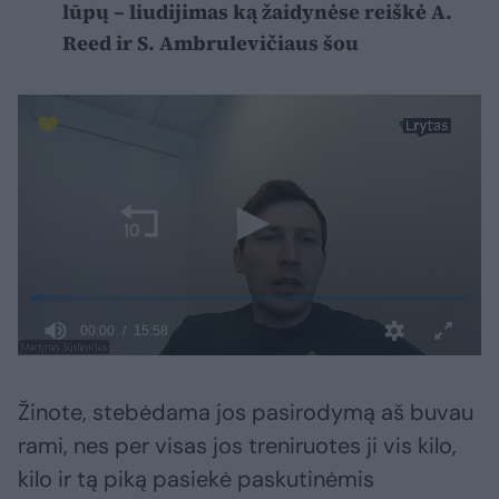
lūpų – liudijimas ką žaidynėse reiškė A.
Reed ir S. Ambrulevičiaus šou
Žinote, stebėdama jos pasirodymą aš buvau
rami, nes per visas jos treniruotes ji vis kilo,
kilo ir tą piką pasiekė paskutinėmis