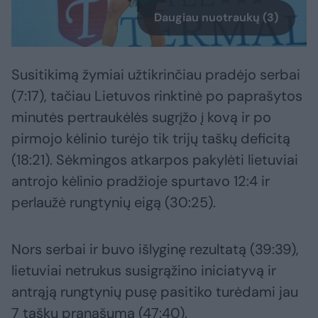
Daugiau nuotraukų (3)
Susitikimą žymiai užtikrinčiau pradėjo serbai
(7:17), tačiau Lietuvos rinktinė po paprašytos
minutės pertraukėlės sugrįžo į kovą ir po
pirmojo kėlinio turėjo tik trijų taškų deficitą
(18:21). Sėkmingos atkarpos pakylėti lietuviai
antrojo kėlinio pradžioje spurtavo 12:4 ir
perlaužė rungtynių eigą (30:25).
Nors serbai ir buvo išlyginę rezultatą (39:39),
lietuviai netrukus susigrąžino iniciatyvą ir
antrąją rungtynių pusę pasitiko turėdami jau
7 taškų pranašumą (47:40).