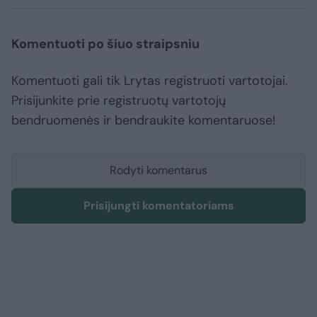
Komentuoti po šiuo straipsniu
Komentuoti gali tik Lrytas registruoti vartotojai.
Prisijunkite prie registruotų vartotojų
bendruomenės ir bendraukite komentaruose!
Rodyti komentarus
Prisijungti komentatoriams