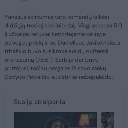
Panašus skirtumas tarp komandų laikėsi
didžiąją trečiojo kėlinio dalį. Visgi atkarpa 5:0
jį užbaigę lietuviai ketvirtajame kėlinyje
pabėgo į priekį ir po Danieliaus Jasikevičiaus
tritaškio buvo susikrovę solidų dviženklį
pranašumą (76:61). Serbija dar buvo
prirtėjusi, tačiau pergalės iš savo rankų
Dovydo Petraičio auklėtiniai nebepaleido.
Susiję straipsniai