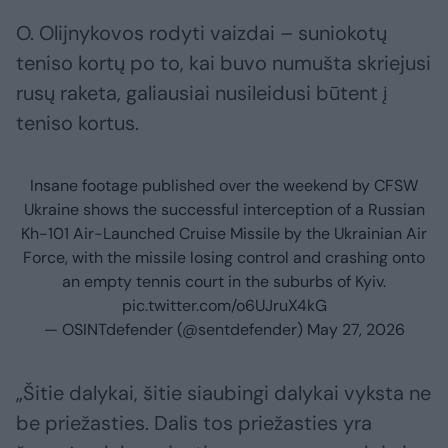
O. Olijnykovos rodyti vaizdai – suniokotų
teniso kortų po to, kai buvo numušta skriejusi
rusų raketa, galiausiai nusileidusi būtent į
teniso kortus.
Insane footage published over the weekend by CFSW
Ukraine shows the successful interception of a Russian
Kh-101 Air-Launched Cruise Missile by the Ukrainian Air
Force, with the missile losing control and crashing onto
an empty tennis court in the suburbs of Kyiv.
pic.twitter.com/o6UJruX4kG
— OSINTdefender (@sentdefender)
May 27, 2026
„Šitie dalykai, šitie siaubingi dalykai vyksta ne
be priežasties. Dalis tos priežasties yra