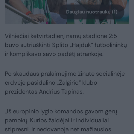
Daugiau nuotraukų (1)
Vilniečiai ketvirtadienį namų stadione 2:5
buvo sutriuškinti Splito „Hajduk“ futbolininkų
ir komplikavo savo padėtį atrankoje.
Po skaudaus pralaimėjimo žinute socialinėje
erdvėje pasidalino „Žalgirio“ klubo
prezidentas Andrius Tapinas.
„Iš europinio lygio komandos gavom gerų
pamokų. Kurios žaidėjai ir individualiai
stipresni, ir nedovanoja net mažiausios