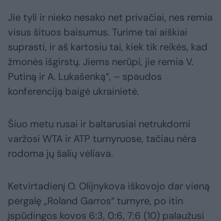
Jie tyli ir nieko nesako net privačiai, nes remia
visus šituos baisumus. Turime tai aiškiai
suprasti, ir aš kartosiu tai, kiek tik reikės, kad
žmonės išgirstų. Jiems nerūpi, jie remia V.
Putiną ir A. Lukašenką“, – spaudos
konferenciją baigė ukrainietė.
Šiuo metu rusai ir baltarusiai netrukdomi
varžosi WTA ir ATP turnyruose, tačiau nėra
rodoma jų šalių vėliava.
Ketvirtadienį O. Olijnykova iškovojo dar vieną
pergalę „Roland Garros“ turnyre, po itin
įspūdingos kovos 6:3, 0:6, 7:6 (10) palaužusi