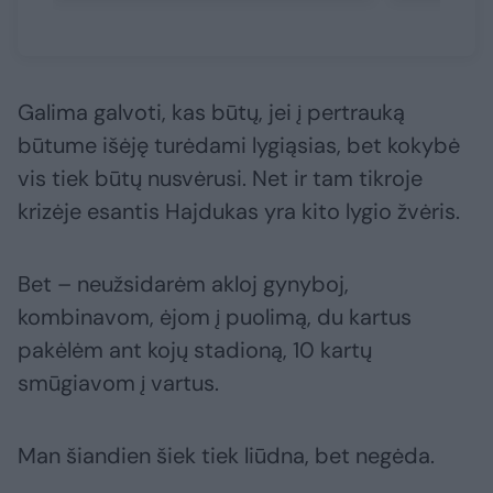
Galima galvoti, kas būtų, jei į pertrauką
būtume išėję turėdami lygiąsias, bet kokybė
vis tiek būtų nusvėrusi. Net ir tam tikroje
krizėje esantis Hajdukas yra kito lygio žvėris.
Bet – neužsidarėm akloj gynyboj,
kombinavom, ėjom į puolimą, du kartus
pakėlėm ant kojų stadioną, 10 kartų
smūgiavom į vartus.
Man šiandien šiek tiek liūdna, bet negėda.