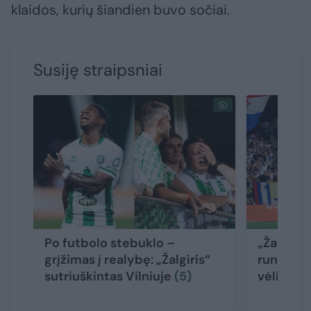
klaidos, kurių šiandien buvo sočiai.
Susiję straipsniai
Po futbolo stebuklo –
„Žalgirio
grįžimas į realybę: „Žalgiris“
rungtynė
sutriuškintas Vilniuje
(5)
vėliava