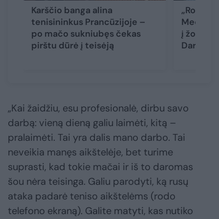
Karščio banga alina
„Roland 
tenisininkus Prancūzijoje –
Medvedev
po mačo sukniubęs čekas
į žodžių 
pirštu dūrė į teisėją
Darija: „K
„Kai žaidžiu, esu profesionalė, dirbu savo
darbą: vieną dieną galiu laimėti, kitą –
pralaimėti. Tai yra dalis mano darbo. Tai
neveikia manęs aikštelėje, bet turime
suprasti, kad tokie mačai ir iš to daromas
šou nėra teisinga. Galiu parodyti, ką rusų
ataka padarė teniso aikštelėms (rodo
telefono ekraną). Galite matyti, kas nutiko