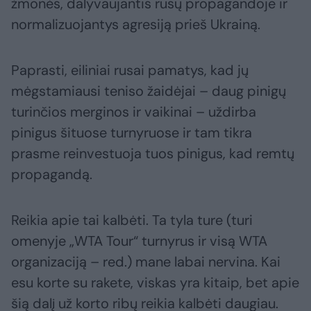
žmonės, dalyvaujantis rusų propagandoje ir
normalizuojantys agresiją prieš Ukrainą.
Paprasti, eiliniai rusai pamatys, kad jų
mėgstamiausi teniso žaidėjai – daug pinigų
turinčios merginos ir vaikinai – uždirba
pinigus šituose turnyruose ir tam tikra
prasme reinvestuoja tuos pinigus, kad remtų
propagandą.
Reikia apie tai kalbėti. Ta tyla ture (turi
omenyje „WTA Tour“ turnyrus ir visą WTA
organizaciją – red.) mane labai nervina. Kai
esu korte su rakete, viskas yra kitaip, bet apie
šią dalį už korto ribų reikia kalbėti daugiau.