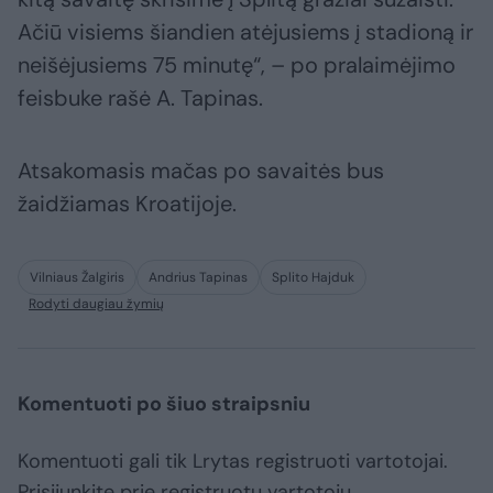
Ačiū visiems šiandien atėjusiems į stadioną ir
neišėjusiems 75 minutę“, – po pralaimėjimo
feisbuke rašė A. Tapinas.
Atsakomasis mačas po savaitės bus
žaidžiamas Kroatijoje.
Vilniaus Žalgiris
Andrius Tapinas
Splito Hajduk
Rodyti daugiau žymių
Komentuoti po šiuo straipsniu
Komentuoti gali tik Lrytas registruoti vartotojai.
Prisijunkite prie registruotų vartotojų