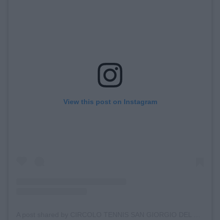
View this post on Instagram
A post shared by CIRCOLO TENNIS SAN GIORGIO DEL SANNIO (@ct_san_giorgio_del_sannio)