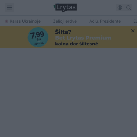
Karas Ukrainoje
Žalioji erdvė
Ačiū, Prezidente
E