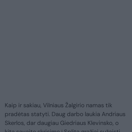
Kaip ir sakiau, Vilniaus Žalgirio namas tik
pradėtas statyti. Daug darbo laukia Andriaus
Skerlos, dar daugiau Giedriaus Klevinsko, o
kitą savaitę skrisime į Splitą gražiai sužaisti.