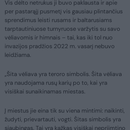
Vis dėlto netrukus ji buvo paklausta ir apie
per pastarąjį pusmetį vis gausiau plintančius
sprendimus leisti rusams ir baltarusiams
tarptautiniuose turnyruose varžytis su savo
vėliavomis ir himnais – tai, kas iki tol nuo
invazijos pradžios 2022 m. vasarį nebuvo
leidžiama.
„Šita vėliava yra teroro simbolis. Šita vėliava
yra naudojama rusų karių po to, kai yra
visiškai sunaikinamas miestas.
Į miestus jie eina tik su viena mintimi: naikinti,
žudyti, prievartauti, vogti. Šitas simbolis yra
siaubingas. Tai yra kažkas visiškai nepriimtino