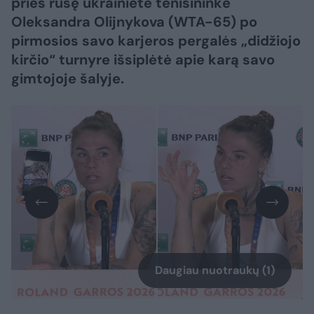
prieš rusę ukrainietė tenisininkė
Oleksandra Olijnykova (WTA-65) po
pirmosios savo karjeros pergalės „didžiojo
kirčio“ turnyre išsiplėtė apie karą savo
gimtojoje šalyje.
Daugiau nuotraukų (1)