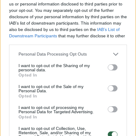
us or personal information disclosed to third parties prior to
amoralu.“
your opt-out. You may separately opt-out of the further
disclosure of your personal information by third parties on the
IAB’s list of downstream participants. This information may
Netrukus O. Olijnykova paminėjo ir Lietuvą.
also be disclosed by us to third parties on the
IAB’s List of
Downstream Participants
that may further disclose it to other
third parties.
„Pasaulis, manau, pamiršta, kas tokie rusai
yra iš tikrųjų. Plina propagandos, kuria yra
Personal Data Processing Opt Outs
dalinamasi ir kurioje sportininkai ir
I want to opt-out of the Sharing of my
personal data.
tenisininkai dalyvauja.
Opted In
I want to opt-out of the Sale of my
Personal Data.
Jie yra agresyvūs ir prieš kitas Europos
Opted In
valstybes: Vokietiją, Estiją, Lenkiją, Latviją,
I want to opt-out of processing my
Lietuvą – visas jas. Noriu suprasti, kaip
Personal Data for Targeted Advertising.
Opted In
galima šitame pasaulyje net tokią diskusiją
turėti. Čia man yra visiškai nepriimtina“, –
I want to opt-out of Collection, Use,
Retention, Sale, and/or Sharing of my