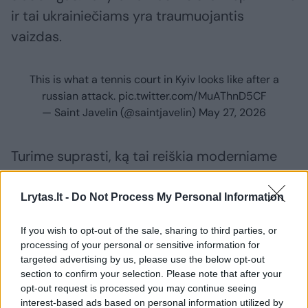
ir tai ukrainiečiams yra traumuojantis
vaizdas.
This is what a tennis court in Kyiv looks like after a
russian attack.
pic.twitter.com/MuAThnD5CF
— Saint Javelin (@saintjavelin)
May 27, 2026
Turime suprasti, ką tai reiškia moderniame
kontekste, – emocinga kalbėjo sportininkė. –
Naudoti tai yra tas pats, kas naudoti
Lrytas.lt -
Do Not Process My Personal Information
svastiką. Išeikim tada į kortą su svastika.
If you wish to opt-out of the sale, sharing to third parties, or
Nematau tame visiškai jokio skirtumo. Tai,
processing of your personal or sensitive information for
kad apie tai išvis yra diskutuojama, yra
targeted advertising by us, please use the below opt-out
section to confirm your selection. Please note that after your
siaubinga. Man būtų labai įdomu pamatyti
opt-out request is processed you may continue seeing
argumentus už tai. Tai yra neteisinga,
interest-based ads based on personal information utilized by