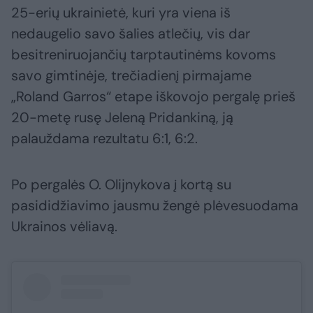
25-erių ukrainietė, kuri yra viena iš
nedaugelio savo šalies atlečių, vis dar
besitreniruojančių tarptautinėms kovoms
savo gimtinėje, trečiadienį pirmajame
„Roland Garros“ etape iškovojo pergalę prieš
20-metę rusę Jeleną Pridankiną, ją
palauždama rezultatu 6:1, 6:2.
Po pergalės O. Olijnykova į kortą su
pasididžiavimo jausmu žengė plėvesuodama
Ukrainos vėliavą.