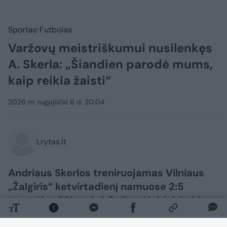
Sportas
Futbolas
Varžovų meistriškumui nusilenkęs
A. Skerla: „Šiandien parodė mums,
kaip reikia žaisti“
2026 m. rugpjūčio 6 d. 20:04
Lrytas.lt
Andriaus Skerlos treniruojamas Vilniaus
„Žalgiris“ ketvirtadienį namuose 2:5
neturėjo vilčių prieš Splito „Hajduk“ ekipą.
Lietuvos sostinės klubo strategui po