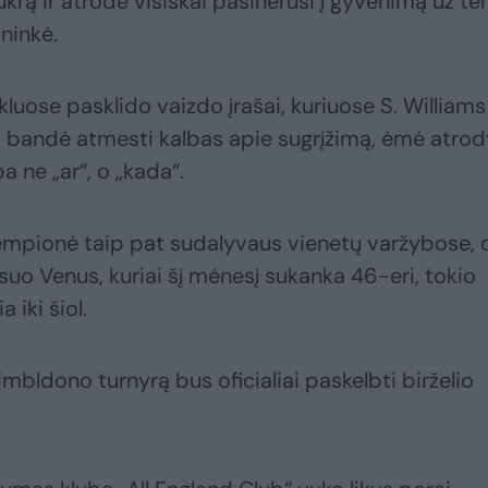
krą ir atrodė visiškai pasinėrusi į gyvenimą už te
ininkė.
kluose pasklido vaizdo įrašai, kuriuose S. Williams
s ji bandė atmesti kalbas apie sugrįžimą, ėmė atrody
 ne „ar“, o „kada“.
mpionė taip pat sudalyvaus vienetų varžybose, 
esuo Venus, kuriai šį mėnesį sukanka 46-eri, tokio
iki šiol.
Vimbldono turnyrą bus oficialiai paskelbti birželio