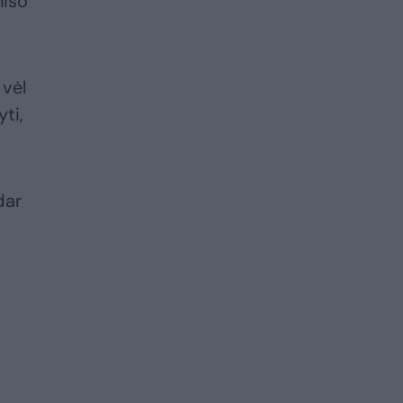
niso
 vėl
ti,
dar