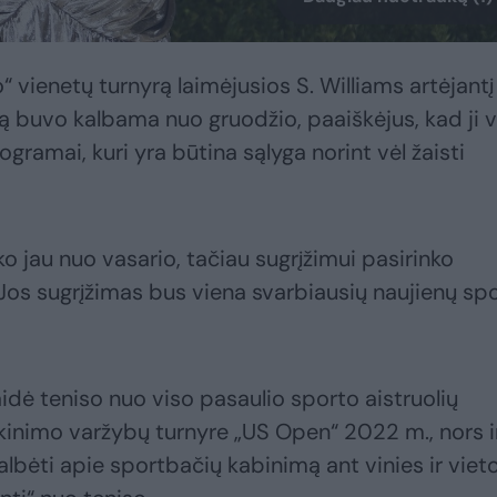
“ vienetų turnyrą laimėjusios S. Williams artėjantį
tą buvo kalbama nuo gruodžio, paaiškėjus, kad ji v
gramai, kuri yra būtina sąlyga norint vėl žaisti
ko jau nuo vasario, tačiau sugrįžimui pasirinko
. Jos sugrįžimas bus viena svarbiausių naujienų sp
aidė teniso nuo viso pasaulio sporto aistruolių
kinimo varžybų turnyre „US Open“ 2022 m., nors i
lbėti apie sportbačių kabinimą ant vinies ir vieto