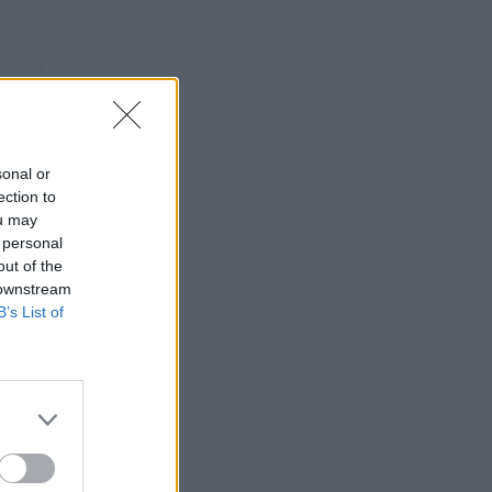
sonal or
ection to
ou may
 personal
out of the
 downstream
B’s List of