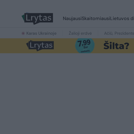
Naujausi
Skaitomiausi
Lietuvos d
Karas Ukrainoje
Žalioji erdvė
Ačiū, Prezident