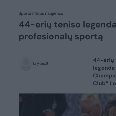
Sportas
Kitos naujienos
44-erių teniso legenda
profesionalų sportą
44-erių 
Lrytas.lt
legenda 
Champio
Club“ L