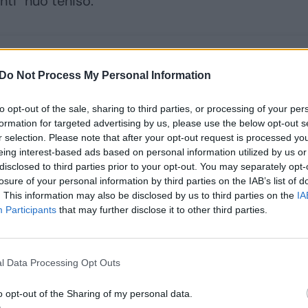
nti“ nuo teniso.
Do Not Process My Personal Information
to opt-out of the sale, sharing to third parties, or processing of your per
formation for targeted advertising by us, please use the below opt-out s
r selection. Please note that after your opt-out request is processed y
eing interest-based ads based on personal information utilized by us or
disclosed to third parties prior to your opt-out. You may separately opt-
losure of your personal information by third parties on the IAB’s list of
. This information may also be disclosed by us to third parties on the
IA
Lietuvos tinklininkės
Molėtuose surengtas
Participants
that may further disclose it to other third parties.
po 10 metų
nestandartinis
pertraukos sugrįžo į
čempionatas –
Europos lygą ir jau
diskgolfo atstovai
l Data Processing Opt Outs
žino varžoves
varžėsi komandomis
o opt-out of the Sharing of my personal data.