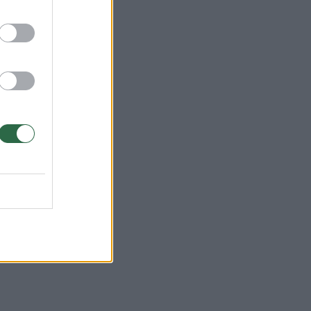
i
TA)
ų