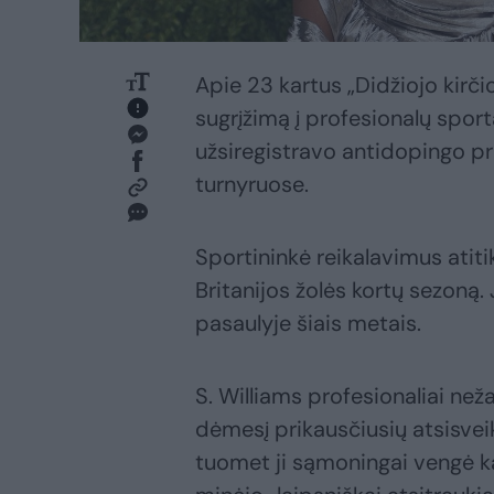
Apie 23 kartus „Didžiojo kirčio
sugrįžimą į profesionalų spor
užsiregistravo antidopingo pro
turnyruose.
Sportininkė reikalavimus atiti
Britanijos žolės kortų sezoną
pasaulyje šiais metais.
S. Williams profesionaliai než
dėmesį prikausčiusių atsisvei
tuomet ji sąmoningai vengė ka