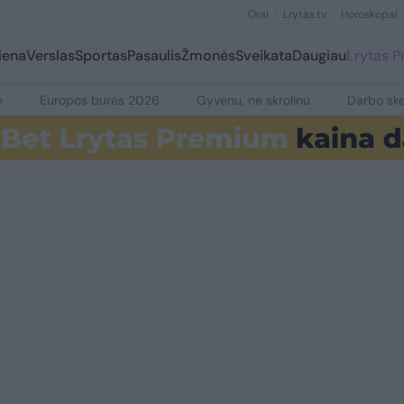
Orai
Lrytas.tv
Horoskopai
iena
Verslas
Sportas
Pasaulis
Žmonės
Sveikata
Daugiau
Lrytas 
e
Europos burės 2026
Gyvenu, ne skrolinu
Darbo ske