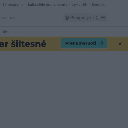
TV programa
Laikraščio prenumerata
Lrytas EN
Kontaktai
Premium
Prisijungti
lbimai