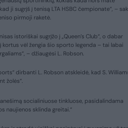
geriausių sportininkių, kokias kada nors matė
kad ji sugrįš į tenisą LTA HSBC čempionate“, – sa
eniso pirmoji raketė.
isas istoriškai sugrįžo į „Queen’s Club“, o dabar
 kortus vėl žengia šio sporto legenda – tai labai
sirgaliams“, – džiaugėsi L. Robson.
orts“ dirbanti L. Robson atskleidė, kad S. William
nt žolės“.
pranešimą socialiniuose tinkluose, pasidalindama
s naujienos sklinda greitai.“