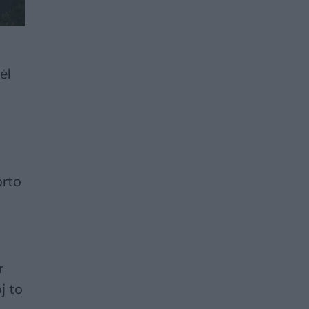
ėl
orto
r
j to