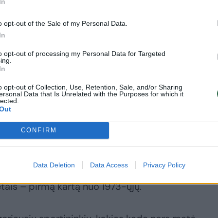
In
o opt-out of the Sale of my Personal Data.
rdinis kvietimas moterų dvejetų varžyboms, kur j
In
oko.
to opt-out of processing my Personal Data for Targeted
ing.
In
i vieta pradėti šį naują skyrių. Žolės (kortai – EL
o opt-out of Collection, Use, Retention, Sale, and/or Sharing
šmingiausių mano karjeros momentų, ir aš
ersonal Data that Is Unrelated with the Purposes for which it
lected.
ytis viename iš legendinių sporto aikštynų“, –
Out
CONFIRM
a didžiulis laimėjimas asociacijai „Lawn Tennis
Data Deletion
Data Access
Privacy Policy
orei Laurai Robson. Į šiuos istorinius kortus moter
etais – pirmą kartą nuo 1973-ųjų.