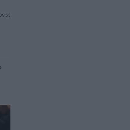
 09:53
o