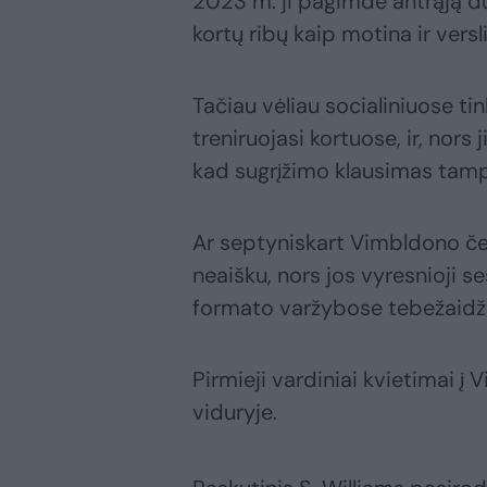
2023 m. ji pagimdė antrąją du
kortų ribų kaip motina ir versl
Tačiau vėliau socialiniuose tin
treniruojasi kortuose, ir, nor
kad sugrįžimo klausimas tampa
Ar septyniskart Vimbldono če
neaišku, nors jos vyresnioji s
formato varžybose tebežaidžia 
Pirmieji vardiniai kvietimai į 
viduryje.