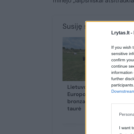
minėjo „laipsniškai atsitraukia
Susiję straipsniai
Lrytas.lt -
If you wish 
sensitive in
confirm you
continue se
information 
further disc
participants
Lietuvos šauliui –
Downstream 
Europos čempionato
bronza ir prestižinė
taurė
Persona
I want t