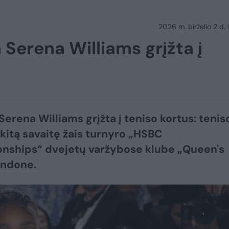
2026 m. birželio 2 d.
 Serena Williams grįžta į
Serena Williams grįžta į teniso kortus: tenis
kitą savaitę žais turnyro „HSBC
nships“ dvejetų varžybose klube „Queen's
ondone.