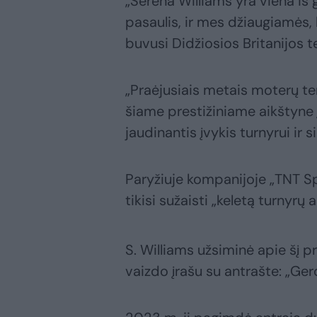
„Serena Williams yra viena iš 
pasaulis, ir mes džiaugiamės, 
buvusi Didžiosios Britanijos t
„Praėjusiais metais moterų ten
šiame prestižiniame aikštyne į
jaudinantis įvykis turnyrui ir 
Paryžiuje kompanijoje „TNT Sp
tikisi sužaisti „keletą turnyrų a
S. Williams užsiminė apie šį 
vaizdo įrašu su antrašte: „Gero