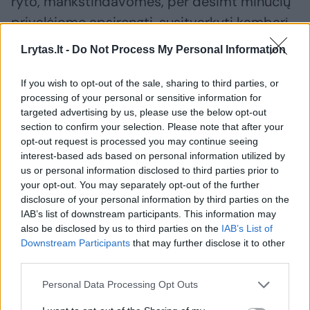
ryto, mankštindavomės, per dešimt minučių
privalėjome apsirengti, susitvarkyti kambarį,
išplauti grindis, nuvalyti dulkes. Tikra
Lrytas.lt -
Do Not Process My Personal Information
kariuomenė. Turėjome šalmus, kariškas
liemenes. Išmokome automatą išrinkti,
If you wish to opt-out of the sale, sharing to third parties, or
processing of your personal or sensitive information for
išvalyti, sudėti. Lakstėme po miškus, kur gerai
targeted advertising by us, please use the below opt-out
išprakaituodavau. Nebuvo jokio alkoholio. Ten
section to confirm your selection. Please note that after your
opt-out request is processed you may continue seeing
ne vienas numetė svorio. Kariuomenėje
interest-based ads based on personal information utilized by
praleidome mėnesį. Galima sakyti, kad mane
us or personal information disclosed to third parties prior to
your opt-out. You may separately opt-out of the further
ištraukė režimas.
disclosure of your personal information by third parties on the
IAB’s list of downstream participants. This information may
also be disclosed by us to third parties on the
IAB’s List of
Manau, depresija yra liga. Bet aš nesikreipiau į
Downstream Participants
that may further disclose it to other
specialistus. Nežinau, kodėl. Gal būtų buvę
third parties.
gerai nueiti, pasikalbėti, išsakyti baimes,
Personal Data Processing Opt Outs
nerimą. Bet kariuomenė man viską sudėliojo į