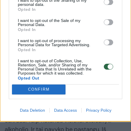
I want to opt-out of the Sharing of my
vietas.
personal data.
Opted In
I want to opt-out of the Sale of my
Tada vėl pradėjau norėti gyventi, nusipirkau
Personal Data.
Opted In
vitaminų. Sureguliavau mitybą, ėmiau lankytis
pas masažuotoją. Iki šiol ten vaikštau. Nuo
I want to opt-out of processing my
Personal Data for Targeted Advertising.
laidos apie kariuomenę per pusmetį
Opted In
numečiau dešimt kilogramų. Tada apėmė
I want to opt-out of Collection, Use,
azartas. Į sporto klubą nėjau, bet ėmiau
Retention, Sale, and/or Sharing of my
Personal Data that Is Unrelated with the
Purposes for which it was collected.
daugiau vaikščioti.
Opted Out
CONFIRM
2016 metų spalio mėnesį nutariau, kad su
svoriu nesusitvarkysiu, jeigu per renginius
Data Deletion
Data Access
Privacy Policy
gurkšnosiu alkoholį. Juk ten yra nereikalingo
cukraus. Taip nutariau visiškai atsisakyti
alkoholio. Ir tai pavyko be pastangų. Iš