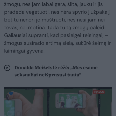
žmogų, nes jam labai gera, šilta, jauku ir jis
pradeda vegetuoti, nes nėra spyrio į užpakalį,
bet tu nenori jo muštruoti, nes nesi jam nei
tėvas, nei motina. Tada tu tą žmogų paleidi.
Galiausiai supranti, kad pasielgei teisingai, –
žmogus susirado artimą sielą, sukūrė šeimą ir
laimingai gyvena.
Donalda Meiželytė rėžė: „Mes esame
seksualiai neišprususi tauta“