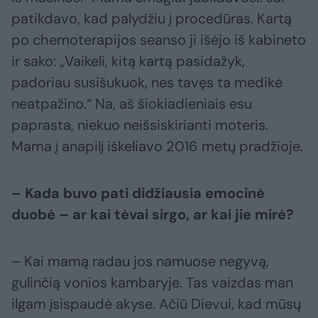
patikdavo, kad palydžiu į procedūras. Kartą
po chemoterapijos seanso ji išėjo iš kabineto
ir sako: „Vaikeli, kitą kartą pasidažyk,
padoriau susišukuok, nes tavęs ta medikė
neatpažino.“ Na, aš šiokiadieniais esu
paprasta, niekuo neišsiskirianti moteris.
Mama į anapilį iškeliavo 2016 metų pradžioje.
– Kada buvo pati didžiausia emocinė
duobė – ar kai tėvai sirgo, ar kai jie mirė?
– Kai mamą radau jos namuose negyvą,
gulinčią vonios kambaryje. Tas vaizdas man
ilgam įsispaudė akyse. Ačiū Dievui, kad mūsų