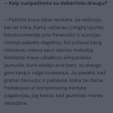
– Kaip susipažinote su dabartiniu draugu?
– Pažintis buvo labai netikėta. Jis nežinojo,
kas aš tokia. Kartą važiavau į renginį Upytės
bendruomenėje prie Panevėžio ir sustojau
vienoje pakelės degalinių. Kol pyliausi kavą,
niūniavau vienos savo dainos melodiją.
Netikėtai mane užkalbino simpatiškas
jaunuolis, kuris sėdėjo prie baro, su draugu
gėrė kavą ir valgė kruasanus. Jis pasakė, kad
gražiai dainuoju, ir paklausė, kokia tai daina.
Padėkojusi už komplimentą mintyse
pagalvojau, jog keista, kad jaunimas manęs
nepažįsta.