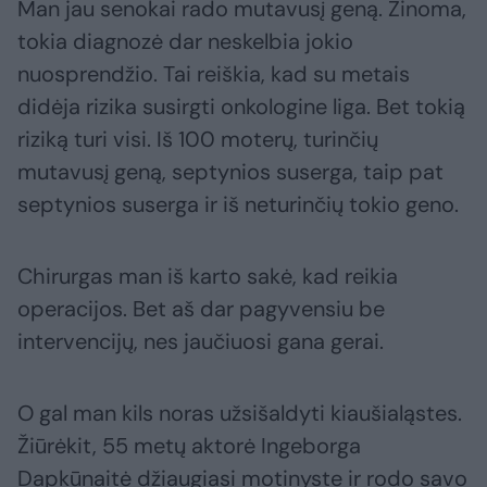
Man jau senokai rado mutavusį geną. Žinoma,
tokia diagnozė dar neskelbia jokio
nuosprendžio. Tai reiškia, kad su metais
didėja rizika susirgti onkologine liga. Bet tokią
riziką turi visi. Iš 100 moterų, turinčių
mutavusį geną, septynios suserga, taip pat
septynios suserga ir iš neturinčių tokio geno.
Chirurgas man iš karto sakė, kad reikia
operacijos. Bet aš dar pagyvensiu be
intervencijų, nes jaučiuosi gana gerai.
O gal man kils noras užsišaldyti kiaušialąstes.
Žiūrėkit, 55 metų aktorė Ingeborga
Dapkūnaitė džiaugiasi motinyste ir rodo savo