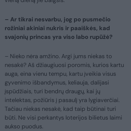
vieną dieną jie baigsis.
– Ar tikrai nesvarbu, jog po pusmečio
rožiniai akiniai nukris ir paaiškės, kad
svajonių princas yra viso labo rupūžė?
– Nieko nėra amžino. Argi jums niekas to
nesakė? Aš džiaugiuosi poromis, kurios kartu
auga, eina vienu tempu, kartu įveikia visus
gyvenimo išbandymus, keliauja, dalijasi
įspūdžiais, turi bendrų draugų, kai jų
intelektas, požiūris į pasaulį yra lygiaverčiai.
Tačiau niekas nesakė, kad taip būtinai turi
būti. Ne visi perkantys loterijos bilietus laimi
aukso puodus.