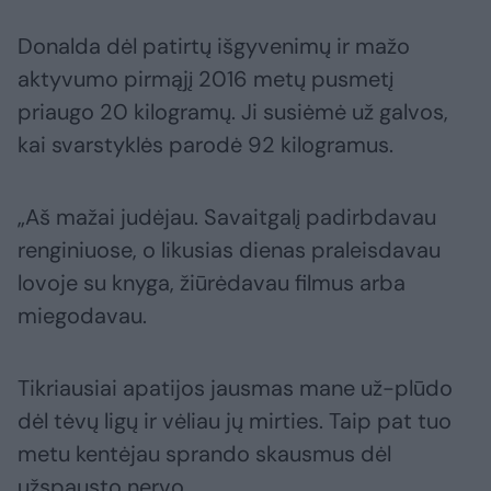
Donalda dėl patirtų išgyvenimų ir mažo
aktyvumo pirmąjį 2016 metų pusmetį
priaugo 20 kilogramų. Ji susiėmė už galvos,
kai svarstyklės parodė 92 kilogramus.
„Aš mažai judėjau. Savaitgalį padirbdavau
renginiuose, o likusias dienas praleisdavau
lovoje su knyga, žiūrėdavau filmus arba
miegodavau.
Tikriausiai apatijos jausmas mane už-plūdo
dėl tėvų ligų ir vėliau jų mirties. Taip pat tuo
metu kentėjau sprando skausmus dėl
užspausto nervo.