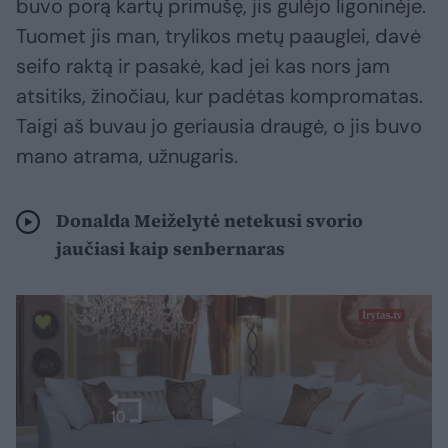
buvo porą kartų primušę, jis gulėjo ligoninėje.
Tuomet jis man, trylikos metų paauglei, davė
seifo raktą ir pasakė, kad jei kas nors jam
atsitiks, žinočiau, kur padėtas kompromatas.
Taigi aš buvau jo geriausia draugė, o jis buvo
mano atrama, užnugaris.
Donalda Meiželytė netekusi svorio
jaučiasi kaip senbernaras