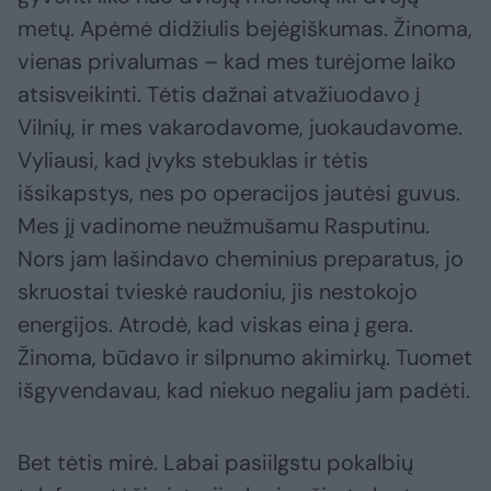
metų. Apėmė didžiulis bejėgiškumas. Žinoma,
vienas privalumas – kad mes turėjome laiko
atsisveikinti. Tėtis dažnai atvažiuodavo į
Vilnių, ir mes vakarodavome, juokaudavome.
Vyliausi, kad įvyks stebuklas ir tėtis
išsikapstys, nes po operacijos jautėsi guvus.
Mes jį vadinome neužmušamu Rasputinu.
Nors jam lašindavo cheminius preparatus, jo
skruostai tvieskė raudoniu, jis nestokojo
energijos. Atrodė, kad viskas eina į gera.
Žinoma, būdavo ir silpnumo akimirkų. Tuomet
išgyvendavau, kad niekuo negaliu jam padėti.
Bet tėtis mirė. Labai pasiilgstu pokalbių