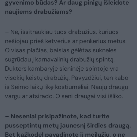
gyvenimo būdas? Ar daug pinigų išleidote
naujiems drabužiams?
– Ne, išsitraukiau tuos drabužius, kuriuos
nešiojau prieš ketverius ar penkerius metus.
O visas plačias, baisias gėlėtas sukneles
sugrūdau į karnavalinių drabužių spintą.
Dukters kambaryje sieninėje spintoje yra
visokių keistų drabužių. Pavyzdžiui, ten kabo
iš Seimo laikų likę kostiumėliai. Naujų draugų
vargu ar atsirado. O seni draugai visi išliko.
– Neseniai prisipažinote, kad turite
pusseptintų metų jaunesnį širdies draugą.
Bet kažkodėl pavadinote jį meilužiu, o ne