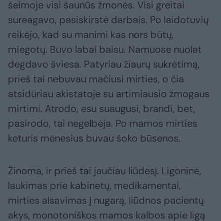
šeimoje visi šaunūs žmonės. Visi greitai
sureagavo, pasiskirstė darbais. Po laidotuvių
reikėjo, kad su manimi kas nors būtų,
miegotų. Buvo labai baisu. Namuose nuolat
degdavo šviesa. Patyriau žiaurų sukrėtimą,
prieš tai nebuvau mačiusi mirties, o čia
atsidūriau akistatoje su artimiausio žmogaus
mirtimi. Atrodo, esu suaugusi, brandi, bet,
pasirodo, tai negelbėja. Po mamos mirties
keturis mėnesius buvau šoko būsenos.
Žinoma, ir prieš tai jaučiau liūdesį. Ligoninė,
laukimas prie kabinetų, medikamentai,
mirties alsavimas į nugarą, liūdnos pacientų
akys, monotoniškos mamos kalbos apie ligą