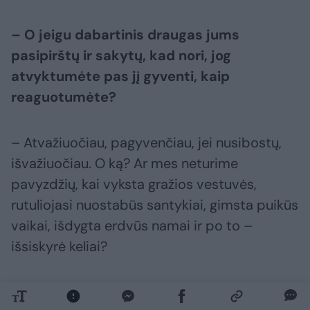
– O jeigu dabartinis draugas jums
pasipirštų ir sakytų, kad nori, jog
atvyktumėte pas jį gyventi, kaip
reaguotumėte?
– Atvažiuočiau, pagyvenčiau, jei nusibostų,
išvažiuočiau. O ką? Ar mes neturime
pavyzdžių, kai vyksta gražios vestuvės,
rutuliojasi nuostabūs santykiai, gimsta puikūs
vaikai, išdygta erdvūs namai ir po to –
išsiskyrė keliai?
Pastebėjau, kad jei kur nors viešai