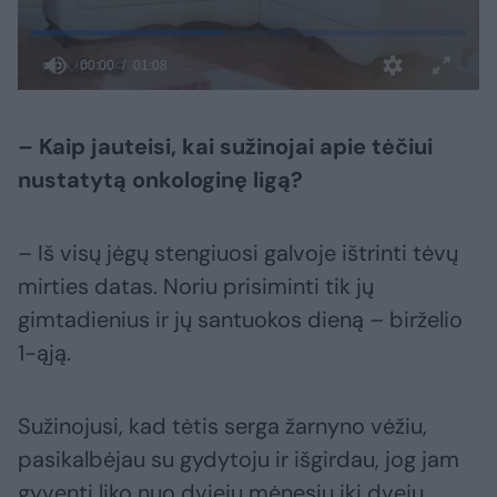
– Kaip jauteisi, kai sužinojai apie tėčiui
nustatytą onkologinę ligą?
– Iš visų jėgų stengiuosi galvoje ištrinti tėvų
mirties datas. Noriu prisiminti tik jų
gimtadienius ir jų santuokos dieną – birželio
1-ąją.
Sužinojusi, kad tėtis serga žarnyno vėžiu,
pasikalbėjau su gydytoju ir išgirdau, jog jam
gyventi liko nuo dviejų mėnesių iki dvejų