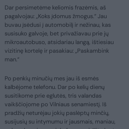
Dar persimetėme keliomis frazėmis, aš
pagalvojau: „Koks įdomus žmogus.“ Jau
buvau įsėdusi į automobilį ir nežinau, kas
susisuko galvoje, bet privažiavau prie jų
mikroautobuso, atsidariau langą, ištiesiau
vizitinę kortelę ir pasakiau: „Paskambink
man.“
Po penkių minučių mes jau iš esmės
kalbėjome telefonu. Dar po kelių dienų
susitikome prie eglutės, tris valandas
vaikščiojome po Vilniaus senamiestį. Iš
pradžių neturėjau jokių paslėptų minčių,
susijusių su intymumu ir jausmais, maniau,