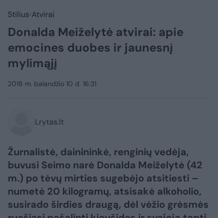
Stilius
Atvirai
Donalda Meiželytė atvirai: apie
emocines duobes ir jaunesnį
mylimąjį
2018 m. balandžio 10 d. 16:31
Lrytas.lt
Žurnalistė, dainininkė, renginių vedėja,
buvusi Seimo narė Donalda Meiželytė (42
m.) po tėvų mirties sugebėjo atsitiesti –
numetė 20 kilogramų, atsisakė alkoholio,
susirado širdies draugą, dėl vėžio grėsmės
ruošiasi pašalinti kiaušides ir svajoja tapti