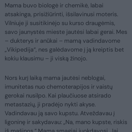
Mama buvo biologė ir chemikė, labai
atsakinga, prisižiūrinti, išsilavinusi moteris.
Vilniuje ji susitikinėjo su kurso draugėmis,
savo jaunystės mieste jautėsi labai gerai. Mes
– dukterys ir anūkai – mamą vadindavome
„Vikipedija“, nes galėdavome į ją kreiptis bet
kokiu klausimu – ji viską žinojo.
Nors kurį laiką mama jautėsi neblogai,
imunitetas nuo chemoterapijos ir vaistų
gerokai nusilpo. Kai plaučiuose atsirado
metastazių, ji pradėjo nykti akyse.
Vadindavau ją savo kupstu. Atveždavau į
ligoninę ir sakydavau: „Na, mano kupste, riskis
iš mašinos.“ Mama smagiai juokdavosi. Jai