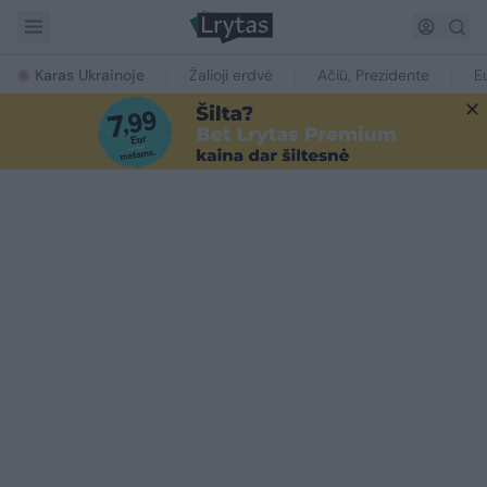
Karas Ukrainoje
Žalioji erdvė
Ačiū, Prezidente
E