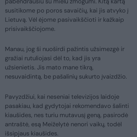
pabendrausiu su mielu žmogumi. Kitą kartą
susitikome po poros savaičių, kai jis atvyko į
Lietuvą. Vėl ėjome pasivaikščioti ir kažkaip
prisivaikščiojome.
Manau, jog ši nuoširdi pažintis užsimezgė ir
gražiai rutuliojasi dėl to, kad jis yra
užsienietis. Jis mato mane tikrą,
nesuvaidintą, be pašalinių sukurto įvaizdžio.
Pavyzdžiui, kai neseniai televizijos laidoje
pasakiau, kad gydytojai rekomendavo šalinti
kiaušides, nes turiu mutavusį geną, pasirodė
antraštė, esą Meiželytė nenori vaikų, todėl
išsipjaus kiaušides.