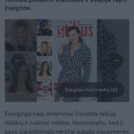
žvaigžde.
Daugiau nuotraukų (6)
Energinga kaip dinamitas Donalda nebijo
iššūkių ir įvairios veiklos. Nenuostabu, kad ji
savo pareiškimais neretai sukelia visuomenės