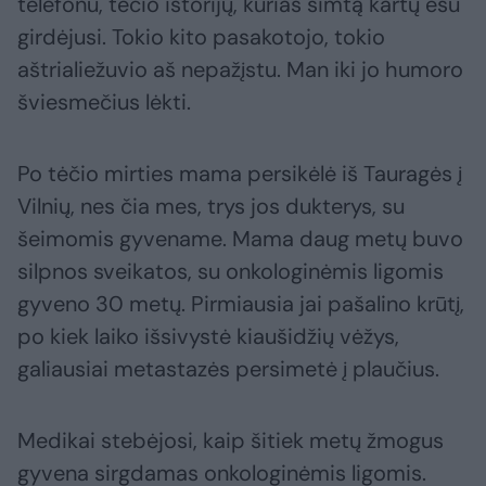
telefonu, tėčio istorijų, kurias šimtą kartų esu
girdėjusi. Tokio kito pasakotojo, tokio
aštrialiežuvio aš nepažįstu. Man iki jo humoro
šviesmečius lėkti.
Po tėčio mirties mama persikėlė iš Tauragės į
Vilnių, nes čia mes, trys jos dukterys, su
šeimomis gyvename. Mama daug metų buvo
silpnos sveikatos, su onkologinėmis ligomis
gyveno 30 metų. Pirmiausia jai pašalino krūtį,
po kiek laiko išsivystė kiaušidžių vėžys,
galiausiai metastazės persimetė į plaučius.
Medikai stebėjosi, kaip šitiek metų žmogus
gyvena sirgdamas onkologinėmis ligomis.