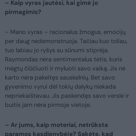
– Kaip vyras jautėsi, kai gimė jo
pirmagimis?
– Mano vyras – racionalus žmogus, emocijų
per daug nedemonstruoja. Tačiau kuo toliau,
tuo labiau jo ryšys su sūnumi stiprėja.
Raymondas nėra sentimentalus tėtis, kuris
mėgtų čiūčiuoti ir myluoti savo vaiką. Jis nė
karto nėra pakeitęs sauskelnių. Bet savo
gyvenimo vyrui dėl tokių dalykų niekada
nepriekaištavau. Jis paskendęs savo versle ir
buitis jam nėra pirmoje vietoje.
– Ar jums, kaip moteriai, netrūksta
paramos kasdienybėje? Sakėte, kad