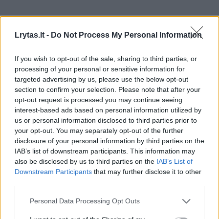
Per atstumą bendravome gal dvejus metus.
Galiausiai persikėliau į Londoną, po kurio laiko
Lrytas.lt -
Do Not Process My Personal Information
atsivežiau ir dukterį. Viskas vyko pamažu. Su
If you wish to opt-out of the sale, sharing to third parties, or
Raymondu esame susižadėję ir netolimoje
processing of your personal or sensitive information for
ateityje norėtume susituokti.
targeted advertising by us, please use the below opt-out
section to confirm your selection. Please note that after your
opt-out request is processed you may continue seeing
interest-based ads based on personal information utilized by
us or personal information disclosed to third parties prior to
your opt-out. You may separately opt-out of the further
disclosure of your personal information by third parties on the
IAB’s list of downstream participants. This information may
also be disclosed by us to third parties on the
IAB’s List of
Downstream Participants
that may further disclose it to other
third parties.
Personal Data Processing Opt Outs