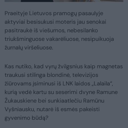
Praeityje Lietuvos pramogų pasaulyje
aktyviai besisukusi moteris jau senokai
pasitraukė iš viešumos, nebesilanko
triukšminguose vakarėliuose, nesipuikuoja
žurnalų viršeliuose.
Kas nutiko, kad vyrų žvilgsnius kaip magnetas
traukusi stilinga blondinė, televizijos
žiūrovams įsiminusi iš LNK laidos „Lalaila“,
kurią vedė kartu su seserimi dvyne Ramune
Žukauskiene bei sunkiaatlečiu Ramūnu
Vyšniausku, nutarė iš esmės pakeisti
gyvenimo būdą?