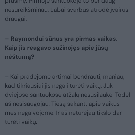
prasmę. Pirmoje santuokoje to per daug
nesureikšminau. Labai svarbūs atrodė įvairūs
draugai.
– Raymondui sūnus yra pirmas vaikas.
Kaip jis reagavo sužinojęs apie jūsų
nėštumą?
– Kai pradėjome artimai bendrauti, maniau,
kad tikriausiai jis negali turėti vaikų. Juk
dviejose santuokose atžalų nesusilaukė. Todėl
aš nesisaugojau. Tiesą sakant, apie vaikus
mes negalvojome. Ir aš neturėjau tikslo dar
turėti vaikų.