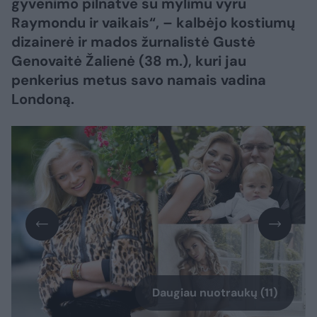
gyvenimo pilnatve su mylimu vyru
Raymondu ir vaikais“, – kalbėjo kostiumų
dizainerė ir mados žurnalistė Gustė
Genovaitė Žalienė (38 m.), kuri jau
penkerius metus savo namais vadina
Londoną.
Daugiau nuotraukų (11)