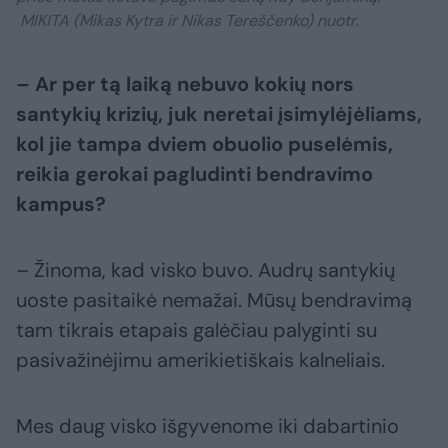
MIKITA (Mikas Kytra ir Nikas Tereščenko) nuotr.
– Ar per tą laiką nebuvo kokių nors
santykių krizių, juk neretai įsimylėjėliams,
kol jie tampa dviem obuolio puselėmis,
reikia gerokai pagludinti bendravimo
kampus?
– Žinoma, kad visko buvo. Audrų santykių
uoste pasitaikė nemažai. Mūsų bendravimą
tam tikrais etapais galėčiau palyginti su
pasivažinėjimu amerikietiškais kalneliais.
Mes daug visko išgyvenome iki dabartinio