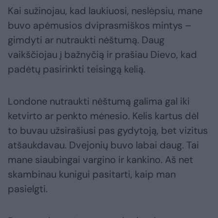
Kai sužinojau, kad laukiuosi, neslėpsiu, mane
buvo apėmusios dviprasmiškos mintys –
gimdyti ar nutraukti nėštumą. Daug
vaikščiojau į bažnyčią ir prašiau Dievo, kad
padėtų pasirinkti teisingą kelią.
Londone nutraukti nėštumą galima gal iki
ketvirto ar penkto mėnesio. Kelis kartus dėl
to buvau užsirašiusi pas gydytoją, bet vizitus
atšaukdavau. Dvejonių buvo labai daug. Tai
mane siaubingai vargino ir kankino. Aš net
skambinau kunigui pasitarti, kaip man
pasielgti.