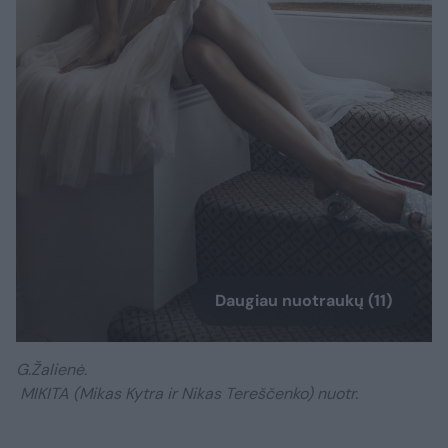
Daugiau nuotraukų (11)
G.Žalienė.
MIKITA (Mikas Kytra ir Nikas Tereščenko) nuotr.