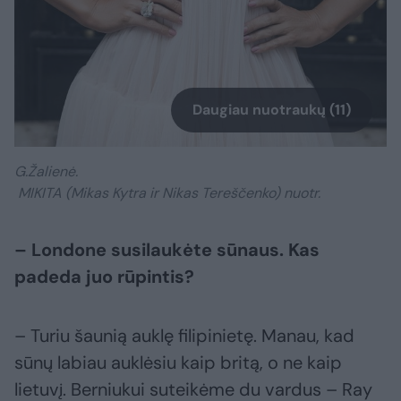
Daugiau nuotraukų (11)
G.Žalienė.
MIKITA (Mikas Kytra ir Nikas Tereščenko) nuotr.
– Londone susilaukėte sūnaus. Kas
padeda juo rūpintis?
– Turiu šaunią auklę filipinietę. Manau, kad
sūnų labiau auklėsiu kaip britą, o ne kaip
lietuvį. Berniukui suteikėme du vardus – Ray