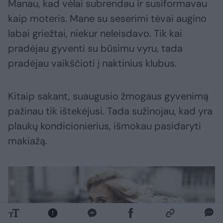
Manau, kad vėlai subrendau ir susiformavau
kaip moteris. Mane su seserimi tėvai augino
labai griežtai, niekur neleisdavo. Tik kai
pradėjau gyventi su būsimu vyru, tada
pradėjau vaikščioti į naktinius klubus.
Kitaip sakant, suaugusio žmogaus gyvenimą
pažinau tik ištekėjusi. Tada sužinojau, kad yra
plaukų kondicionierius, išmokau pasidaryti
makiažą.