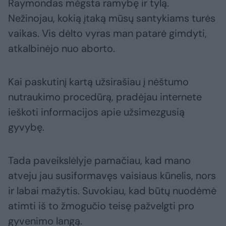
Raymondas mėgsta ramybę ir tylą.
Nežinojau, kokią įtaką mūsų santykiams turės
vaikas. Vis dėlto vyras man patarė gimdyti,
atkalbinėjo nuo aborto.
Kai paskutinį kartą užsirašiau į nėštumo
nutraukimo procedūrą, pradėjau internete
ieškoti informacijos apie užsimezgusią
gyvybę.
Tada paveikslėlyje pamačiau, kad mano
atveju jau susiformavęs vaisiaus kūnelis, nors
ir labai mažytis. Suvokiau, kad būtų nuodėmė
atimti iš to žmogučio teisę pažvelgti pro
gyvenimo langą.