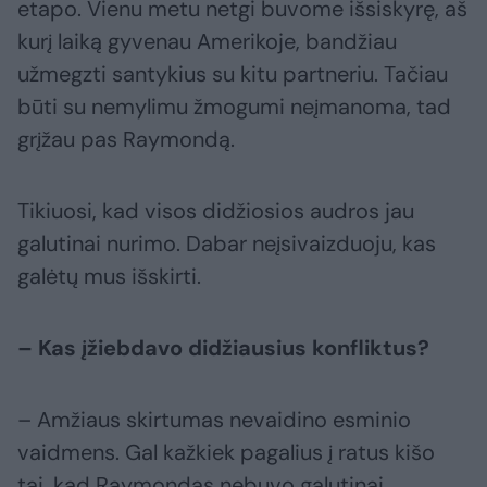
etapo. Vienu metu netgi buvome išsiskyrę, aš
kurį laiką gyvenau Amerikoje, bandžiau
užmegzti santykius su kitu partneriu. Tačiau
būti su nemylimu žmogumi neįmanoma, tad
grįžau pas Raymondą.
Tikiuosi, kad visos didžiosios audros jau
galutinai nurimo. Dabar neįsivaizduoju, kas
galėtų mus išskirti.
– Kas įžiebdavo didžiausius konfliktus?
– Amžiaus skirtumas nevaidino esminio
vaidmens. Gal kažkiek pagalius į ratus kišo
tai, kad Raymondas nebuvo galutinai