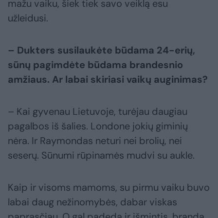
mažu vaiku, šiek tiek savo veiklą esu
užleidusi.
– Dukters susilaukėte būdama 24-erių,
sūnų pagimdėte būdama brandesnio
amžiaus. Ar labai skiriasi vaikų auginimas?
– Kai gyvenau Lietuvoje, turėjau daugiau
pagalbos iš šalies. Londone jokių giminių
nėra. Ir Raymondas neturi nei brolių, nei
seserų. Sūnumi rūpinamės mudvi su aukle.
Kaip ir visoms mamoms, su pirmu vaiku buvo
labai daug nežinomybės, dabar viskas
paprasčiau. O gal padeda ir išmintis, branda,