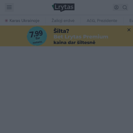
Karas Ukrainoje
Žalioji erdvė
Ačiū, Prezidente
E