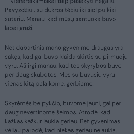
– Vienareikšmiškai taip pasakyti negaliu.
Pavyzdžiui, su dukros tėčiu iki šiol puikiai
sutariu. Manau, kad mūsų santuoka buvo
labai graži.
Net dabartinis mano gyvenimo draugas yra
sakęs, kad gal buvo klaida skirtis su pirmuoju
vyru. Aš irgi manau, kad tos skyrybos buvo
per daug skubotos. Mes su buvusiu vyru
vienas kitą palaikome, gerbiame.
Skyrėmės be pykčio, buvome jauni, gal per
daug nevertinome šeimos. Atrodė, kad
kažkas kažkur laukia geriau. Bet gyvenimas
vėliau parodė, kad niekas geriau nelaukia.