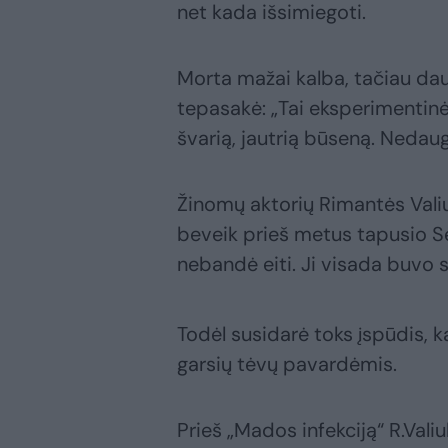
net kada išsimiegoti.
Morta mažai kalba, tačiau daug
tepasakė: „Tai eksperimentinė 
švarią, jautrią būseną. Nedaug
Žinomų aktorių Rimantės Valiu
beveik prieš metus tapusio S
nebandė eiti. Ji visada buvo 
Todėl susidarė toks įspūdis, k
garsių tėvų pavardėmis.
Prieš „Mados infekciją“ R.Vali