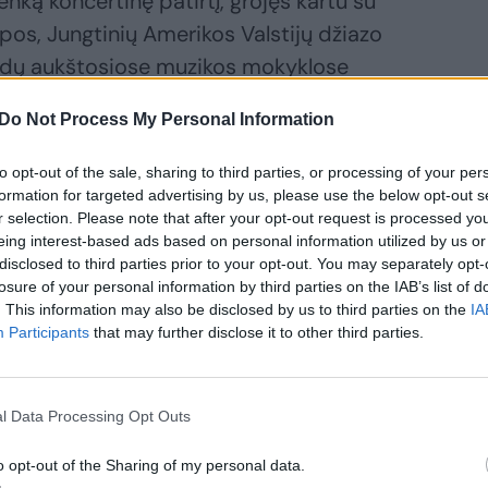
ą koncertinę patirtį, grojęs kartu su
pos, Jungtinių Amerikos Valstijų džiazo
andų aukštosiose muzikos mokyklose
asdienybėje taip pat netrūksta džiazo
Do Not Process My Personal Information
to opt-out of the sale, sharing to third parties, or processing of your per
formation for targeted advertising by us, please use the below opt-out s
r selection. Please note that after your opt-out request is processed y
eing interest-based ads based on personal information utilized by us or
disclosed to third parties prior to your opt-out. You may separately opt-
losure of your personal information by third parties on the IAB’s list of
. This information may also be disclosed by us to third parties on the
IA
Participants
that may further disclose it to other third parties.
l Data Processing Opt Outs
o opt-out of the Sharing of my personal data.