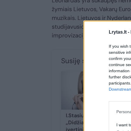
Leonardas yra sukaupęs nemenk
žymiais Lietuvos, Vakarų Euro
muzikais. Lietuvos ir Nyderl
studijavusio saksofonininko k
Lrytas.lt -
improvizacijų.
If you wish 
sensitive in
confirm you
Susiję straipsniai
continue se
information 
further disc
participants
Downstream 
Persona
I.Stasiulytė:
„Didžiausias
I want t
įvertinimas –