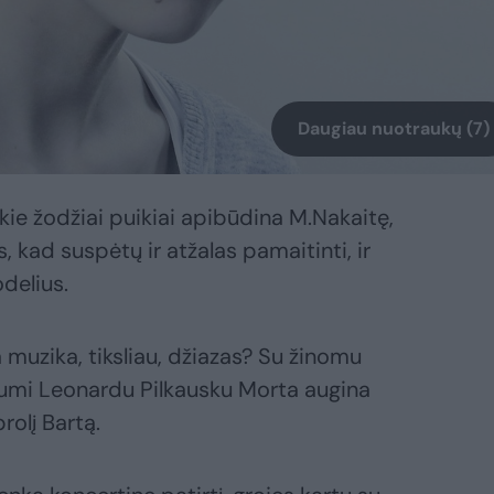
Daugiau nuotraukų (7)
kie žodžiai puikiai apibūdina M.Nakaitę,
is, kad suspėtų ir atžalas pamaitinti, ir
odelius.
a muzika, tiksliau, džiazas? Su žinomu
iumi Leonardu Pilkausku Morta augina
rolį Bartą.