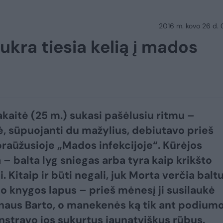
2016 m. kovo 26 d.
ukra tiesia kelią į mados
kaitė (25 m.) sukasi pašėlusiu ritmu –
ė, sūpuojanti du mažylius, debiutavo prieš
praūžusioje „Mados infekcijoje“. Kūrėjos
 – balta lyg sniegas arba tyra kaip krikšto
. Kitaip ir būti negali, juk Morta verčia balt
 knygos lapus – prieš mėnesį ji susilaukė
naus Barto, o manekenės ką tik ant podium
travo jos sukurtus jaunatviškus rūbus.