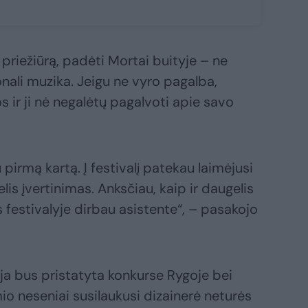
 priežiūrą, padėti Mortai buityje – ne
nali muzika. Jeigu ne vyro pagalba,
s ir ji nė negalėtų pagalvoti apie savo
pirmą kartą. Į festivalį patekau laimėjusi
lis įvertinimas. Anksčiau, kaip ir daugelis
 festivalyje dirbau asistente“, – pasakojo
ija bus pristatyta konkurse Rygoje bei
mio neseniai susilaukusi dizainerė neturės