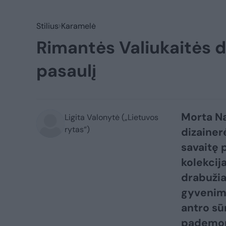
Stilius
Karamelė
Rimantės Valiukaitės d
pasaulį
Morta Na
Ligita Valonytė („Lietuvos
rytas“)
dizainer
savaitę 
kolekcija
drabužiai
gyvenimo
antro sū
pademons