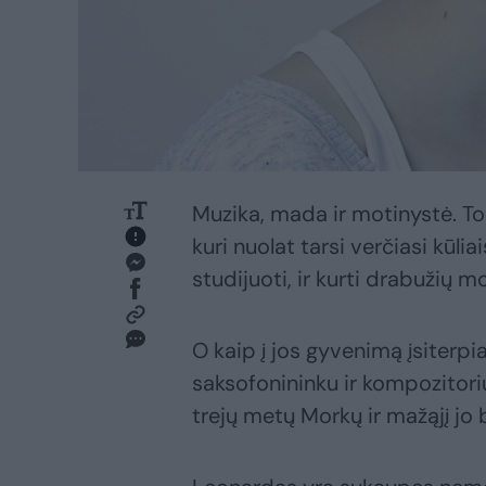
Muzika, mada ir motinystė. To
kuri nuolat tarsi verčiasi kūlia
studijuoti, ir kurti drabužių m
O kaip į jos gyvenimą įsiterpi
saksofonininku ir kompozitor
trejų metų Morkų ir mažąjį jo b