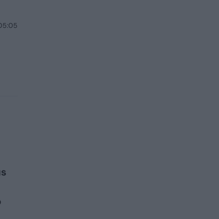
 05:05
us
o