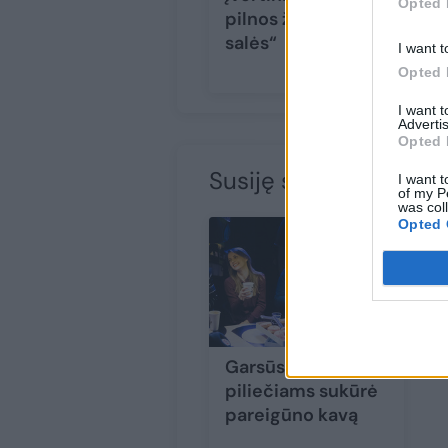
Opted 
pilnos žiūrovų
salės“
I want t
Opted 
I want 
Advertis
Opted 
Susiję straipsniai
I want t
of my P
was col
Opted 
Garsūs žmonės
piliečiams sukūrė
pareigūno kavą