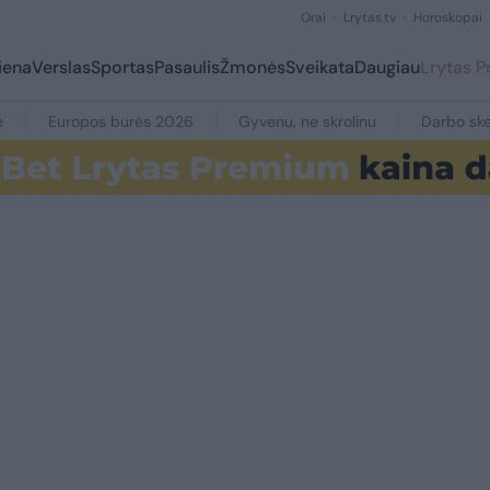
Orai
Lrytas.tv
Horoskopai
iena
Verslas
Sportas
Pasaulis
Žmonės
Sveikata
Daugiau
Lrytas 
e
Europos burės 2026
Gyvenu, ne skrolinu
Darbo ske