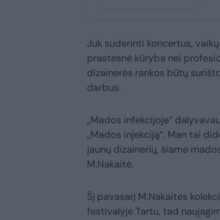
Juk suderinti koncertus, vaikų
prastesnė kūryba nei profesio
dizainerės rankos būtų surišto
darbus.
„Mados infekcijoje“ dalyvavau 
„Mados injekciją“. Man tai dide
jaunų dizainerių, šiame mados
M.Nakaitė.
Šį pavasarį M.Nakaitės kolekc
festivalyje Tartu, tad naujagi