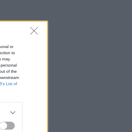
sonal or
ection to
ou may
 personal
out of the
 downstream
B’s List of