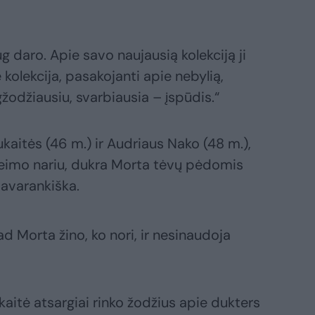
 daro. Apie savo naujausią kolekciją ji
kolekcija, pasakojanti apie nebylią,
žodžiausiu, svarbiausia – įspūdis.“
kaitės (46 m.) ir Audriaus Nako (48 m.),
eimo nariu, dukra Morta tėvų pėdomis
savarankiška.
ad Morta žino, ko nori, ir nesinaudoja
ukaitė atsargiai rinko žodžius apie dukters