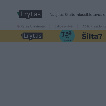
Naujausi
Skaitomiausi
Lietuvos d
Karas Ukrainoje
Žalioji erdvė
Ačiū, Prezident