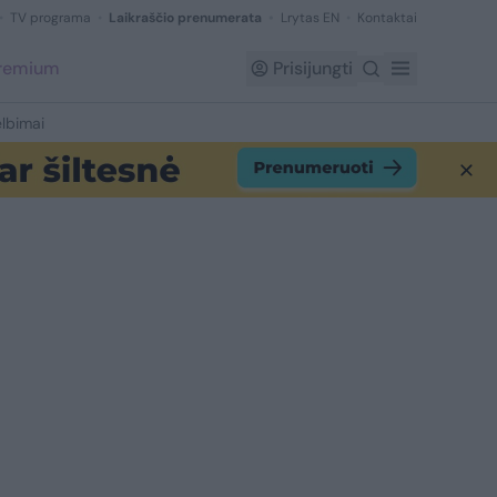
TV programa
Laikraščio prenumerata
Lrytas EN
Kontaktai
Premium
Prisijungti
lbimai