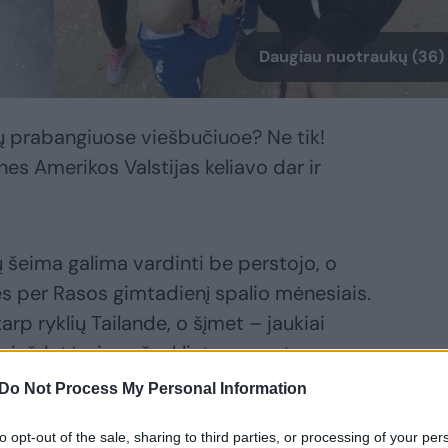
Daugiau nuotraukų (36)
ų prabangiuose viešbučiuoe? Ne tik!
nes Amerikos Valstijas keliavo dar ir
ių šeima galima vardinti be perstojo, o
nės per Rasos gimtadienį spalio mėnesiais.
arp ryklių Tailande, o šįmet – jaukiai
vaigždutėmis paženklintame restorane
Do Not Process My Personal Information
to opt-out of the sale, sharing to third parties, or processing of your per