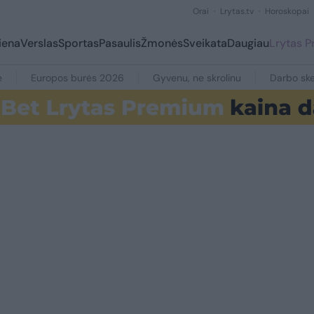
Orai
Lrytas.tv
Horoskopai
iena
Verslas
Sportas
Pasaulis
Žmonės
Sveikata
Daugiau
Lrytas 
e
Europos burės 2026
Gyvenu, ne skrolinu
Darbo ske