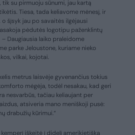
, tik su pirmuoju sūnumi, jau kartą
tikėtis. Tiesa, tada keliavome mėnesį, ir
o šįsyk jau po savaitės ilgėjausi
pasakoja pėdutės logotipu paženklintų
. – Daugiausia laiko praleidome
me parke Jeloustone, kuriame nieko
s, vilkai, kojotai.
elis metrus laisvėje gyvenančius tokius
komforto mėgėja, todėl nesakau, kad geri
ra nesvarbūs, tačiau keliaujant per
aizdus, atsiveria mano meniškoji pusė:
mų drabužių kūrimui.“
kemperį iškeitė į didelį amerikietišką