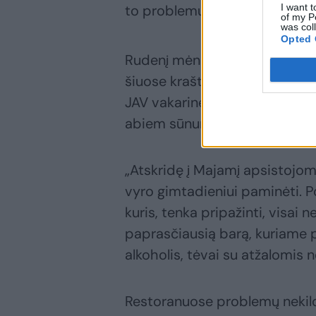
I want t
to problemų niekada nekilo.“
of my P
was col
Opted 
Rudenį mėnesio išvyka į JAV i
šiuose kraštuose. Kada pirmag
JAV vakarinę pakrantę kemperiu
abiem sūnumis, tik savaitę.
„Atskridę į Majamį apsistojom
vyro gimtadieniui paminėti. P
kuris, tenka pripažinti, visai n
paprasčiausią barą, kuriame p
alkoholis, tėvai su atžalomis n
Restoranuose problemų nekilo