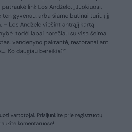
s patraukė link Los Andželo. „Juokiuosi,
en gyvenau, arba šiame būtinai turiu į jį
. – Los Andžele viešint antrąjį kartą
mybė, todėl labai norėčiau su visa šeima
estas, vandenyno pakrantė, restoranai ant
... Ko daugiau bereikia?“
oti vartotojai. Prisijunkite prie registruotų
raukite komentaruose!