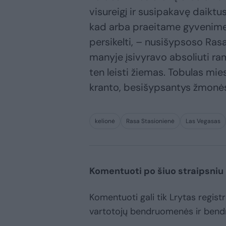
visureigį ir susipakavę daiktu
kad arba praeitame gyvenime t
persikelti, – nusišypsoso Rasa
manyje įsivyravo absoliuti ra
ten leisti žiemas. Tobulas mi
kranto, besišypsantys žmonės.
kelionė
Rasa Stasionienė
Las Vegasas
Komentuoti po šiuo straipsniu
Komentuoti gali tik Lrytas registru
vartotojų bendruomenės ir bend