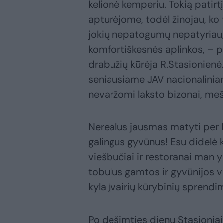
kelionė kemperiu. Tokią patirtį
apturėjome, todėl žinojau, ko 
jokių nepatogumų nepatyriau, 
komfortiškesnės aplinkos, – 
drabužių kūrėja R.Stasionienė
seniausiame JAV nacionalinia
nevaržomi laksto bizonai, meško
Nerealus jausmas matyti per k
galingus gyvūnus! Esu didelė 
viešbučiai ir restoranai man y
tobulus gamtos ir gyvūnijos v
kyla įvairių kūrybinių sprendi
Po dešimties dienų Stasioniai 