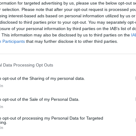
 kitų, nes jaustis laimingi galime tik
formation for targeted advertising by us, please use the below opt-out s
ieš gimstant antram vaikui su vyru
r selection. Please note that after your opt-out request is processed y
eing interest-based ads based on personal information utilized by us or
et ilgiau nei savaitę būdami atskirai nuo
disclosed to third parties prior to your opt-out. You may separately opt-
lgesys berniukui trukdė tinkamai
losure of your personal information by third parties on the IAB’s list of
. This information may also be disclosed by us to third parties on the
IA
kome ilsėtis visi kartu. Išvykos su vaikais
Participants
that may further disclose it to other third parties.
jantis poilsis dviese, tačiau kada vaikai
.“
l Data Processing Opt Outs
eimai kūrėja pastebi, kad kelionėse su
o opt-out of the Sharing of my personal data.
prasčiausi dalykai: maistas ir kokybiškas
In
o opt-out of the Sale of my Personal Data.
In
o tada, kai jiems suėjo 2 mėnesiai. Labai
to opt-out of processing my Personal Data for Targeted
mas išvykas su kūdikiais ir mažais vaikais:
ing.
In
idavę ir kantrūs – gero nelauk. Mums dėl