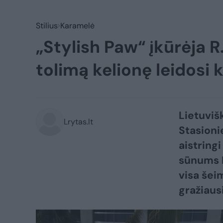
Stilius
Karamelė
„Stylish Paw“ įkūrėja R
tolimą kelionę leidosi
Lietuviš
Lrytas.lt
Stasioni
aistringi
sūnums N
visa šei
gražiaus