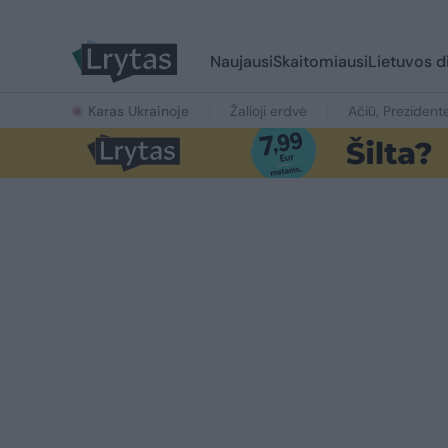
Naujausi
Skaitomiausi
Lietuvos d
Karas Ukrainoje
Žalioji erdvė
Ačiū, Prezident