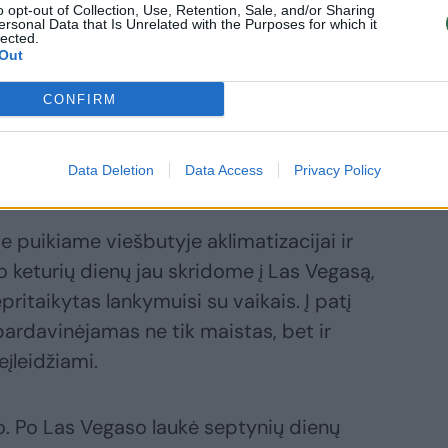
o opt-out of Collection, Use, Retention, Sale, and/or Sharing
ersonal Data that Is Unrelated with the Purposes for which it
lected.
Out
r Meksiką nebuvo pirmasis šeimos vizitas
CONFIRM
imiui buvo dveji metai, Stasioniai po
 keliavo visą mėnesį, o šį kartą, jau su
Data Deletion
Data Access
Privacy Policy
e puikiame viešbutyje aklimatizacijai ir
o keturių dienų jau skridome į Las Vegasą,
epritaikytas lankymuisi su vaikais. Į patį
ardavinėjamas ne tik maistas, bet ir
eįleidžiami.
. Po Las Vegaso laukė septynių dienų