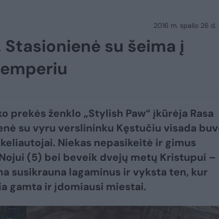
2016 m. spalio 26 d.
. Stasionienė su šeima į
 kemperiu
ko prekės ženklo „Stylish Paw“ įkūrėja Rasa
enė su vyru verslininku Kęstučiu visada bu
 keliautojai. Niekas nepasikeitė ir gimus
ojui (5) bei beveik dvejų metų Kristupui –
ma susikrauna lagaminus ir vyksta ten, kur
ia gamta ir įdomiausi miestai.