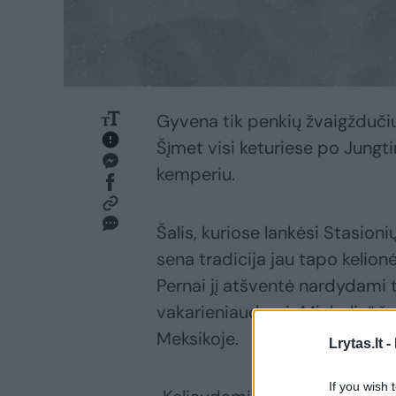
Gyvena tik penkių žvaigžduči
Šįmet visi keturiese po Jungti
kemperiu.
Šalis, kuriose lankėsi Stasion
sena tradicija jau tapo kelio
Pernai jį atšventė nardydami t
vakarieniaudami „Michelin“ ž
Meksikoje.
Lrytas.lt -
If you wish 