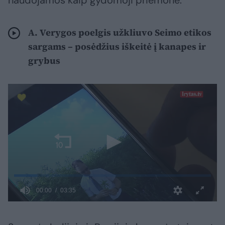
naudojamos kaip gydomoji priemonė.
A. Verygos poelgis užkliuvo Seimo etikos
sargams – posėdžius iškeitė į kanapes ir
grybus