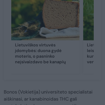
Lietuviškos virtuvės
Lietuvos
įdomybės: duona gydė
leisti iš
moteris, o pasninko
kurti au
neįsivaizdavo be kanapių
vertę
Bonos (Vokietija) universiteto specialistai
aiškinasi, ar kanabinoidas THC gali