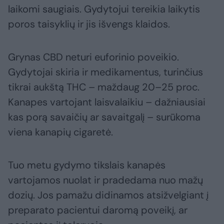
laikomi saugiais. Gydytojui tereikia laikytis
poros taisyklių ir jis išvengs klaidos.
Grynas CBD neturi euforinio poveikio.
Gydytojai skiria ir medikamentus, turinčius
tikrai aukštą THC – maždaug 20–25 proc.
Kanapes vartojant laisvalaikiu – dažniausiai
kas porą savaičių ar savaitgalį – surūkoma
viena kanapių cigaretė.
Tuo metu gydymo tikslais kanapės
vartojamos nuolat ir pradedama nuo mažų
dozių. Jos pamažu didinamos atsižvelgiant į
preparato pacientui daromą poveikį, ar