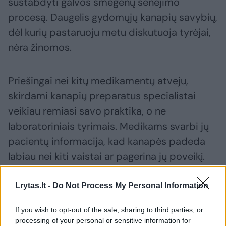
sustabdyti galvos smegenų senėjimo
procesą. Daugelis gydomųjų kanapių savybių,
dėl kurių pastaruoju metu diskutuoja tyrėjai,
nėra žinomos.
Priešingai nei kitų medikamentų atveju,
skirdami kanapių preparatus specialistai
veikiau remiasi savo praktika, o ne
laboratoriniais tyrimais. Medikams svarbi jų
pacientų informacija, kad kanapės padeda
labiau nei kiti vaistai ar pagerina jų poveikį.
Lrytas.lt -
Do Not Process My Personal Information
Pavyzdžiui, Vokietijoje leidžiama vartoti tik
du iš kanapių pagamintus medikamentus.
If you wish to opt-out of the sale, sharing to third parties, or
Vienas – spazmams slopinti išsėtinės
processing of your personal or sensitive information for