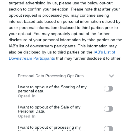
targeted advertising by us, please use the below opt-out
sklerozės atveju, kitas – šalinant pykinimą,
section to confirm your selection. Please note that after your
vėmimą, tai, kas susiję su chemoterapija
opt-out request is processed you may continue seeing
interest-based ads based on personal information utilized by
gydant vėžį. Pastarasis skiriamas svorio
us or personal information disclosed to third parties prior to
netekimo atveju, sergant AIDS.
your opt-out. You may separately opt-out of the further
disclosure of your personal information by third parties on the
IAB’s list of downstream participants. This information may
Nuo praėjusių metų Vokietijoje leidžiama
also be disclosed by us to third parties on the
IAB’s List of
Downstream Participants
that may further disclose it to other
vartoti CBD ekstraktą retoms epilepsijos
third parties.
formoms gydyti.
Personal Data Processing Opt Outs
Atlikti tyrimai parodė, kad šis ekstraktas ne
I want to opt-out of the Sharing of my
personal data.
tik veiksmingas, bet ir sumažina priepuolių
Opted In
dažnumą.
I want to opt-out of the Sale of my
Personal Data.
Opted In
Kai kurie Vokietijos medikai kanapių
I want to opt-out of processing my