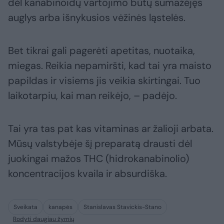
dėl kanabinoidų vartojimo būtų sumažėjęs
auglys arba išnykusios vėžinės ląstelės.
Bet tikrai gali pagerėti apetitas, nuotaika,
miegas. Reikia nepamiršti, kad tai yra maisto
papildas ir visiems jis veikia skirtingai. Tuo
laikotarpiu, kai man reikėjo, – padėjo.
Tai yra tas pat kas vitaminas ar žalioji arbata.
Mūsų valstybėje šį preparatą drausti dėl
juokingai mažos THC (hidrokanabinolio)
koncentracijos kvaila ir absurdiška.
Sveikata
kanapės
Stanislavas Stavickis-Stano
Rodyti daugiau žymių