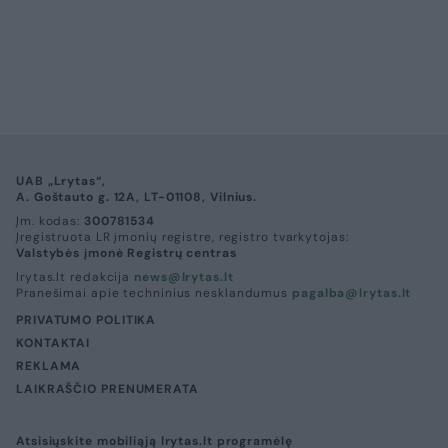
UAB „Lrytas“,
A. Goštauto g. 12A, LT-01108, Vilnius.
Įm. kodas:
300781534
Įregistruota LR įmonių registre, registro tvarkytojas:
Valstybės įmonė Registrų centras
lrytas.lt redakcija
news@lrytas.lt
Pranešimai apie techninius nesklandumus
pagalba@lrytas.lt
PRIVATUMO POLITIKA
KONTAKTAI
REKLAMA
LAIKRAŠČIO PRENUMERATA
Atsisiųskite mobiliąją lrytas.lt programėlę