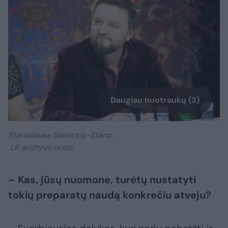
Daugiau nuotraukų (3)
Stanislavas Stavickis-Stano.
LR archyvo nuotr.
– Kas, jūsų nuomone, turėtų nustatyti
tokių preparatų naudą konkrečiu atveju?