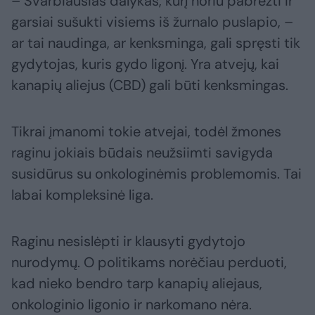
– Svarbiausias dalykas, kurį noriu pabrėžti ir
garsiai sušukti visiems iš žurnalo puslapio, –
ar tai naudinga, ar kenksminga, gali spręsti tik
gydytojas, kuris gydo ligonį. Yra atvejų, kai
kanapių aliejus (CBD) gali būti kenksmingas.
Tikrai įmanomi tokie atvejai, todėl žmones
raginu jokiais būdais neužsiimti savigyda
susidūrus su onkologinėmis problemomis. Tai
labai kompleksinė liga.
Raginu nesislėpti ir klausyti gydytojo
nurodymų. O politikams norėčiau perduoti,
kad nieko bendro tarp kanapių aliejaus,
onkologinio ligonio ir narkomano nėra.