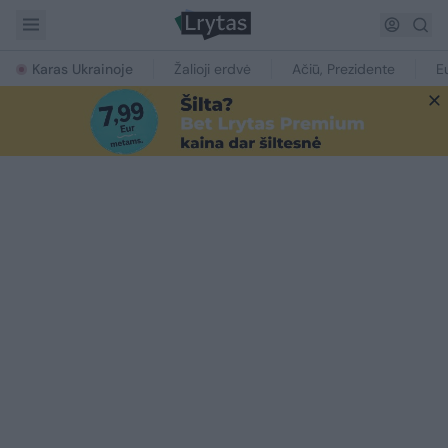
Karas Ukrainoje
Žalioji erdvė
Ačiū, Prezidente
E