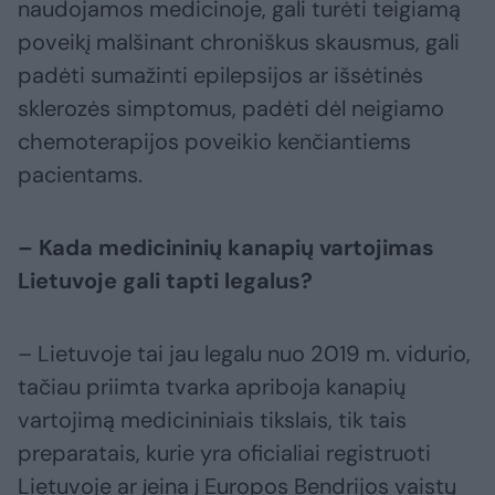
naudojamos medicinoje, gali turėti teigiamą
poveikį malšinant chroniškus skausmus, gali
padėti sumažinti epilepsijos ar išsėtinės
sklerozės simptomus, padėti dėl neigiamo
chemoterapijos poveikio kenčiantiems
pacientams.
– Kada medicininių kanapių vartojimas
Lietuvoje gali tapti legalus?
– Lietuvoje tai jau legalu nuo 2019 m. vidurio,
tačiau priimta tvarka apriboja kanapių
vartojimą medicininiais tikslais, tik tais
preparatais, kurie yra oficialiai registruoti
Lietuvoje ar įeina į Europos Bendrijos vaistų