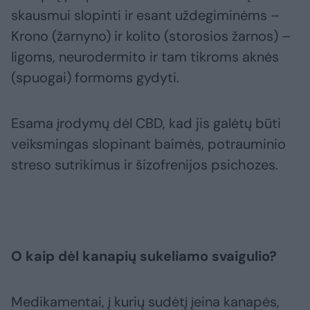
skausmui slopinti ir esant uždegiminėms –
Krono (žarnyno) ir kolito (storosios žarnos) –
ligoms, neurodermito ir tam tikroms aknės
(spuogai) formoms gydyti.
Esama įrodymų dėl CBD, kad jis galėtų būti
veiksmingas slopinant baimės, potrauminio
streso sutrikimus ir šizofrenijos psichozes.
O kaip dėl kanapių sukeliamo svaigulio?
Medikamentai, į kurių sudėtį įeina kanapės,