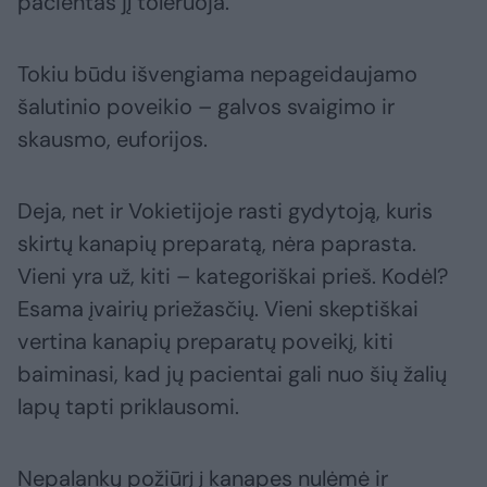
pacientas jį toleruoja.
Tokiu būdu išvengiama nepageidaujamo
šalutinio poveikio – galvos svaigimo ir
skausmo, euforijos.
Deja, net ir Vokietijoje rasti gydytoją, kuris
skirtų kanapių preparatą, nėra paprasta.
Vieni yra už, kiti – kategoriškai prieš. Kodėl?
Esama įvairių priežasčių. Vieni skeptiškai
vertina kanapių preparatų poveikį, kiti
baiminasi, kad jų pacientai gali nuo šių žalių
lapų tapti priklausomi.
Nepalankų požiūrį į kanapes nulėmė ir