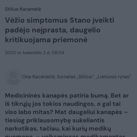
Stilius
Karamelė
Vėžio simptomus Stano įveikti
padėjo neįprasta, daugelio
kritikuojama priemonė
2020 m. balandžio 2 d. 08:04
Ona Kacėnaitė, žurnalas „Stilius“, „Lietuvos rytas“
Medicininės kanapės patiria bumą. Bet ar
iš tikrųjų jos tokios naudingos, o gal tai
viso labo mitas? Mat daugeliui kanapės –
tiesiog priklausomybę sukeliantis
narkotikas, tačiau, kai kurių medikų
nuomone, – veiksmingas medikamentas.