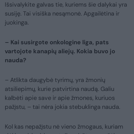
Išsivalykite galvas tie, kuriems šie dalykai yra
susiję. Tai visiška nesąmonė. Apgailėtina ir
juokinga.
– Kai susirgote onkologine liga, pats
vartojote kanapių aliejų. Kokia buvo jo
nauda?
– Atlikta daugybė tyrimų, yra žmonių
atsiliepimų, kurie patvirtina naudą. Galiu
kalbėti apie save ir apie žmones, kuriuos
pažįstu, – tai nėra jokia stebuklinga nauda.
Kol kas nepažįstu nė vieno žmogaus, kuriam