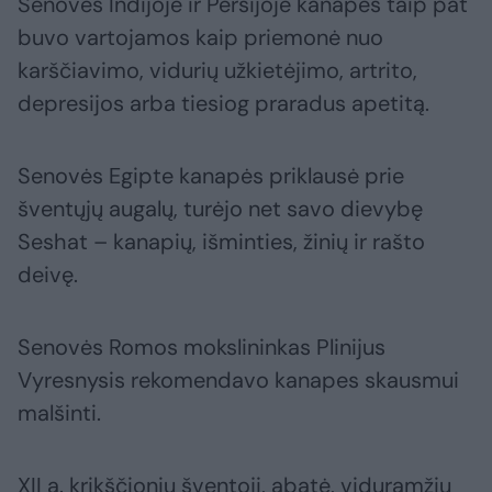
Senovės Indijoje ir Persijoje kanapės taip pat
buvo vartojamos kaip priemonė nuo
karščiavimo, vidurių užkietėjimo, artrito,
depresijos arba tiesiog praradus apetitą.
Senovės Egipte kanapės priklausė prie
šventųjų augalų, turėjo net savo dievybę
Seshat – kanapių, išminties, žinių ir rašto
deivę.
Senovės Romos mokslininkas Plinijus
Vyresnysis rekomendavo kanapes skausmui
malšinti.
XII a. krikščionių šventoji, abatė, viduramžių