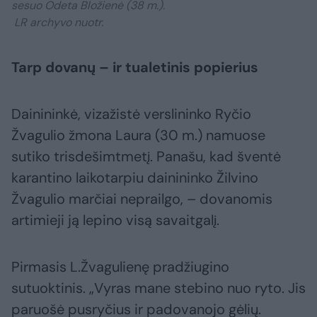
sesuo Odeta Bložienė (38 m.).
LR archyvo nuotr.
Tarp dovanų – ir tualetinis popierius
Dainininkė, vizažistė verslininko Ryčio
Žvagulio žmona Laura (30 m.) namuose
sutiko trisdešimtmetį. Panašu, kad šventė
karantino laikotarpiu dainininko Žilvino
Žvagulio marčiai neprailgo, – dovanomis
artimieji ją lepino visą savaitgalį.
Pirmasis L.Žvagulienę pradžiugino
sutuoktinis. „Vyras mane stebino nuo ryto. Jis
paruošė pusryčius ir padovanojo gėlių.