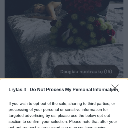
Daugiau nuotraukų (15)
Lrytas.lt -
Do Not Process My Personal Information
Ryčio Žvagulio žmona Laura (30 m.) namuose sutiko
trisdešimtmetį.
If you wish to opt-out of the sale, sharing to third parties, or
Soc. tinklų nuotr.
processing of your personal or sensitive information for
targeted advertising by us, please use the below opt-out
section to confirm your selection. Please note that after your
Taisyklių laikosi ypač griežtai
opt-out request is processed you may continue seeing