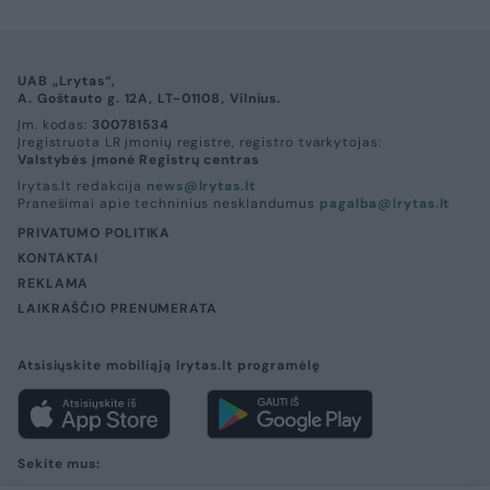
UAB „Lrytas“,
A. Goštauto g. 12A, LT-01108, Vilnius.
Įm. kodas:
300781534
Įregistruota LR įmonių registre, registro tvarkytojas:
Valstybės įmonė Registrų centras
lrytas.lt redakcija
news@lrytas.lt
Pranešimai apie techninius nesklandumus
pagalba@lrytas.lt
PRIVATUMO POLITIKA
KONTAKTAI
REKLAMA
LAIKRAŠČIO PRENUMERATA
Atsisiųskite mobiliąją lrytas.lt programėlę
Sekite mus: