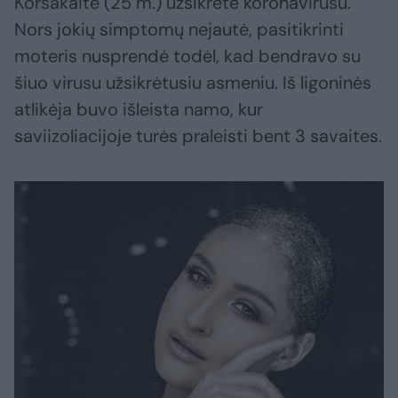
Korsakaitė (25 m.) užsikrėtė koronavirusu.
Nors jokių simptomų nejautė, pasitikrinti
moteris nusprendė todėl, kad bendravo su
šiuo virusu užsikrėtusiu asmeniu. Iš ligoninės
atlikėja buvo išleista namo, kur
saviizoliacijoje turės praleisti bent 3 savaites.