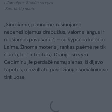
L.Tamulytė-Stončė su vyru.
Soc. tinklų nuotr.
„Siurbiame, plauname, rūšiuojame
nebenešiojamus drabužius, valome langus ir
ruošiamės pavasariui“, – su šypsena kalbėjo
Laima. Žinoma moteris į rankas paėmė ne tik
šluotą, bet ir teptuką. Drauge su vyru
Gediminu jie perdažė namų sienas, išklijavo
tapetus, o rezultatu pasidžiaugė socialiniuose
tinkluose.