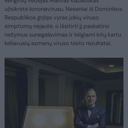
Renginių vedėjas Mantas Kazlauskas
užsikrėtė koronavirusu. Neseniai iš Dominikos
Respublikos grįžęs vyras jokių viruso
simptomų nejautė, o išsitirti jį paskatino
nežymus sunegalavimas ir teigiami kitų kartu
keliavusių asmenų viruso testo rezultatai.