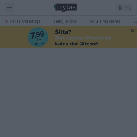
Karas Ukrainoje
Žalioji erdvė
Ačiū, Prezidente
E