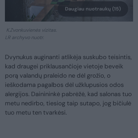
Daugiau nuotraukų (15)
K.Zvonkuvienės vizitas.
LR archyvo nuotr.
Dvynukus auginanti atlikėja suskubo teisintis,
kad draugei priklausančioje vietoje beveik
porą valandų praleido ne dėl grožio, o
ieškodama pagalbos dėl užklupusios odos
alergijos. Dainininkė pabrėžė, kad salonas tuo
metu nedirbo, tiesiog taip sutapo, jog bičiulė
tuo metu ten tvarkėsi.