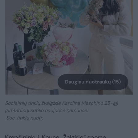
Daugiau nuotraukų (15)
Socialinių tinklų žvaigždė Karolina Meschino 25-ąjį
gimtadienį sutiko naujuose namuose.
Soc. tinklų nuotr.
Krepšininkui, Kauno „Žalgirio“ sporto