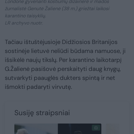
Londone gyvenanti kostiumų dizainerė ir mados
žurnalistė Genutė Žalienė (38 m.) griežtai laikosi
karantino taisyklių.
LR archyvo nuotr.
Tačiau ištuštėjusioje Didžiosios Britanijos
sostinėje lietuvė neliūdi būdama namuose, ji
išsikėlė naujų tikslų. Per karantino laikotarpį
G.Žalienė pasišovė perskaityti daug knygų,
sutvarkyti paauglės dukters spintą ir net
išmokti padaryti virvutę.
Susiję straipsniai