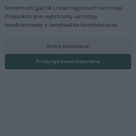
Komentuoti gali tik Lrytas registruoti vartotojai.
Prisijunkite prie registruotų vartotojų
bendruomenės ir bendraukite komentaruose!
Rodyti komentarus
Prisijungti komentatoriams