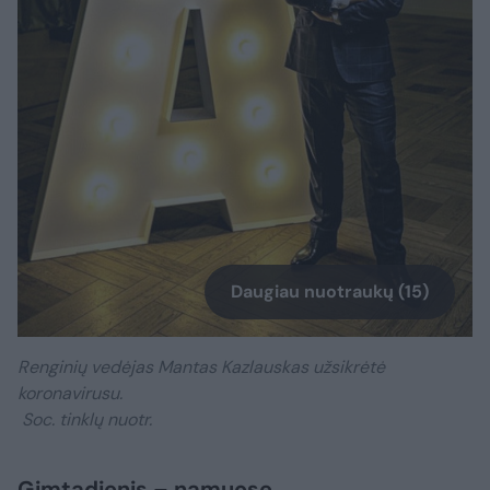
Daugiau nuotraukų (15)
Renginių vedėjas Mantas Kazlauskas užsikrėtė
koronavirusu.
Soc. tinklų nuotr.
Gimtadienis – namuose