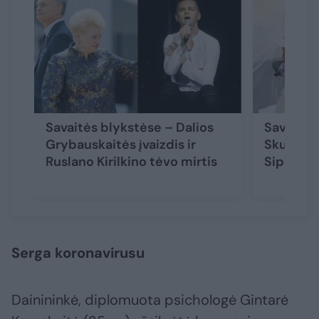
Savaitės blykstėse – Dalios
Savaitės
Grybauskaitės įvaizdis ir
Skučo ne
Ruslano Kirilkino tėvo mirtis
Siparės 
Serga koronavirusu
Dainininkė, diplomuota psichologė Gintarė