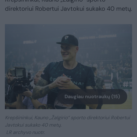
direktoriui Robertui Javtokui sukako 40 metų.
Daugiau nuotraukų (15)
Krepšininkui, Kauno „Žalgirio“ sporto direktoriui Robertui
Javtokui sukako 40 metų.
LR archyvo nuotr.