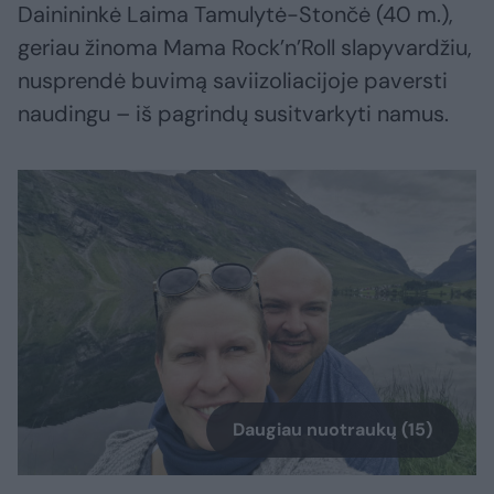
Dainininkė Laima Tamulytė-Stončė (40 m.),
geriau žinoma Mama Rock’n’Roll slapyvardžiu,
nusprendė buvimą saviizoliacijoje paversti
naudingu – iš pagrindų susitvarkyti namus.
Daugiau nuotraukų (15)