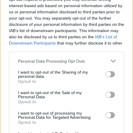
interest-based ads based on personal information utilized by
us or personal information disclosed to third parties prior to
Londone gyvenanti kostiumų dizainerė ir
your opt-out. You may separately opt-out of the further
mados žurnalistė Genutė Žalienė (38 m.)
disclosure of your personal information by third parties on the
IAB’s list of downstream participants. This information may
griežtai laikosi karantino taisyklių. Anot
also be disclosed by us to third parties on the
IAB’s List of
moters, ji neišeina net į parką – to pageidauja
Downstream Participants
that may further disclose it to other
jos vyras britų verslininkas Raymondas
third parties.
Bloomfieldas (63 m.).
Personal Data Processing Opt Outs
I want to opt-out of the Sharing of my
personal data.
Opted In
I want to opt-out of the Sale of my
Personal Data.
Opted In
I want to opt-out of processing my
Personal Data for Targeted Advertising.
Opted In