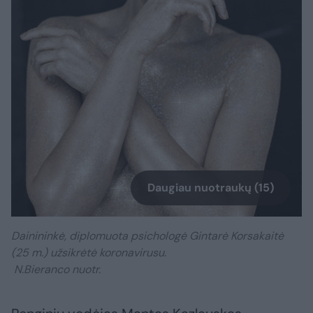
Daugiau nuotraukų (15)
Dainininkė, diplomuota psichologė Gintarė Korsakaitė
(25 m.) užsikrėtė koronavirusu.
N.Bieranco nuotr.