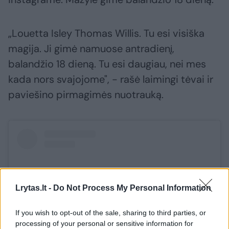
„Louetta Isley Thomas Willis. Tu esi visiška
magija. Ji gimė namuose antradienį,
balandžio 18 dieną. Tu esi daugiau, nei mes
kada nors svajojome", - rašė laimingi tėvai ir
paviešino pirmagimės nuotrauką.
Lrytas.lt -
Do Not Process My Personal Information
If you wish to opt-out of the sale, sharing to third parties, or
processing of your personal or sensitive information for