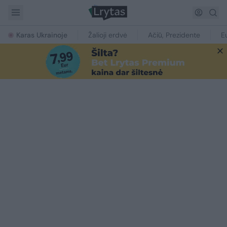
Karas Ukrainoje
Žalioji erdvė
Ačiū, Prezidente
E