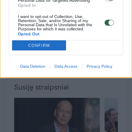
Personal Data for Targeted Advertising.
Opted In
Jo šeima pranešė, kad vyrą kamuoja afazija –
I want to opt-out of Collection, Use,
Retention, Sale, and/or Sharing of my
Personal Data that Is Unrelated with the
sutrikimas, paveikiantis gebėjimą kalbėti ir
Purposes for which it was collected.
suprasti kalbą. Tačiau lyg to būtų maža, prieš
Opted Out
mėnesį jam buvo diagnozuota demencija.
CONFIRM
Nepaisant prastėjančios aktoriaus sveikatos,
jis gyvena su šypsena.
Data Deletion
Data Access
Privacy Policy
Susiję straipsniai