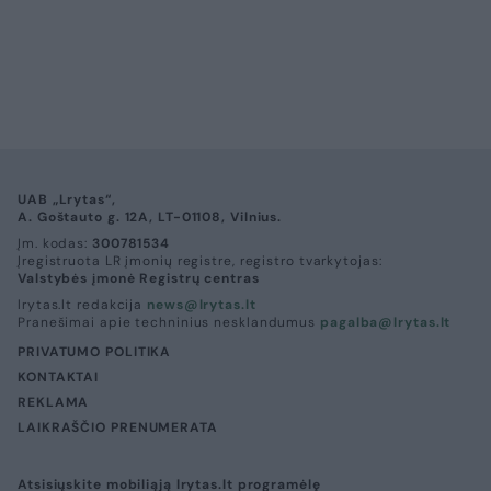
UAB „Lrytas“,
A. Goštauto g. 12A, LT-01108, Vilnius.
Įm. kodas:
300781534
Įregistruota LR įmonių registre, registro tvarkytojas:
Valstybės įmonė Registrų centras
lrytas.lt redakcija
news@lrytas.lt
Pranešimai apie techninius nesklandumus
pagalba@lrytas.lt
PRIVATUMO POLITIKA
KONTAKTAI
REKLAMA
LAIKRAŠČIO PRENUMERATA
Atsisiųskite mobiliąją lrytas.lt programėlę