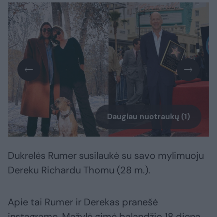
Daugiau nuotraukų (1)
Dukrelės Rumer susilaukė su savo mylimuoju
Dereku Richardu Thomu (28 m.).
Apie tai Rumer ir Derekas pranešė
instagrame. Mažylė gimė balandžio 18 dieną.