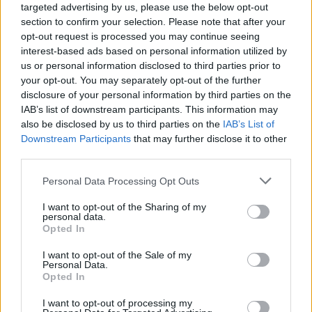
targeted advertising by us, please use the below opt-out
section to confirm your selection. Please note that after your
opt-out request is processed you may continue seeing
View this post on Instagram
interest-based ads based on personal information utilized by
us or personal information disclosed to third parties prior to
your opt-out. You may separately opt-out of the further
disclosure of your personal information by third parties on the
IAB’s list of downstream participants. This information may
also be disclosed by us to third parties on the
IAB’s List of
Downstream Participants
that may further disclose it to other
third parties.
Personal Data Processing Opt Outs
I want to opt-out of the Sharing of my
A post shared by Rumer Glenn Willis (@rumerwillis)
personal data.
Opted In
I want to opt-out of the Sale of my
Tad D.Moore ir B.Willias tapo seneliais.
Personal Data.
Opted In
Bruce'ui tai - puiki žinia, nes pastarieji metai
I want to opt-out of processing my
jam buvo sunkūs.