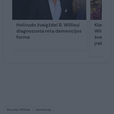
Holivudo žvaigždei B. Willisui
Klastinga
diagnozuota reta demencijos
Williso 
forma
šventės:
įraše ak
Bruce'as Willisas
demencija