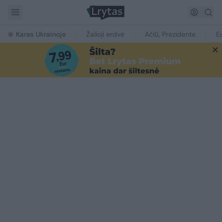
Karas Ukrainoje
Žalioji erdvė
Ačiū, Prezidente
E