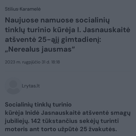
Stilius
Karamelė
Naujuose namuose socialinių
tinklų turinio kūrėja I. Jasnauskaitė
atšventė 25-ąjį gimtadienį:
„Nerealus jausmas“
2023 m. rugpjūčio 31 d. 18:18
Lrytas.lt
Socialinių tinklų turinio
kūrėja Inidė Jasnauskaitė atšventė smagų
jubiliejų. 142 tūkstančius sekėjų turinti
moteris ant torto užpūtė 25 žvakutės.