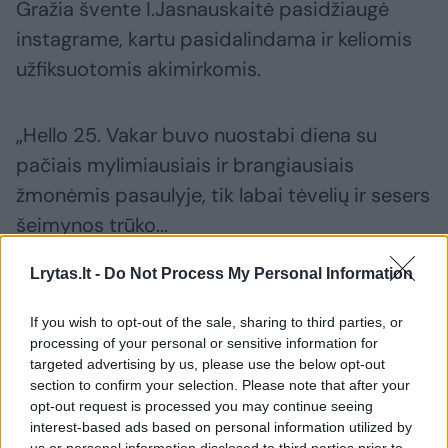
Gražia švente I.Jasnauskaitė pasidžiaugė
instagrame, kartu pasidalindama ir keliomis
užfiksuotomis akimirkomis.
„Hello 25. Vakar buvo nuostabi diena su
pačiais mylimiausiais ir brangiausiais
žmonėmis pasaulyje, tik labai tėvelių ir sesers
šeimynos trūko...
Lrytas.lt -
Do Not Process My Personal Information
Susiję straipsniai
If you wish to opt-out of the sale, sharing to third parties, or
processing of your personal or sensitive information for
targeted advertising by us, please use the below opt-out
section to confirm your selection. Please note that after your
opt-out request is processed you may continue seeing
interest-based ads based on personal information utilized by