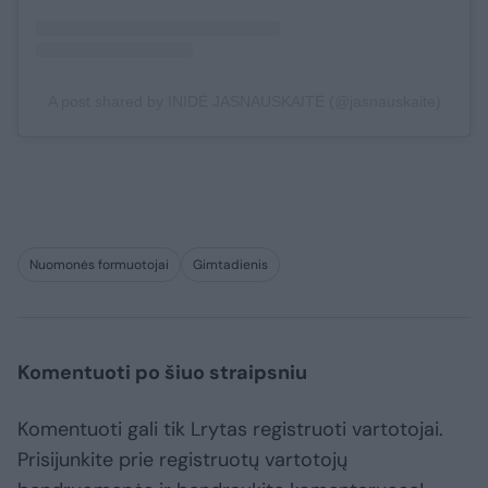
A post shared by INIDĖ JASNAUSKAITĖ (@jasnauskaite)
Nuomonės formuotojai
Gimtadienis
Komentuoti po šiuo straipsniu
Komentuoti gali tik Lrytas registruoti vartotojai.
Prisijunkite prie registruotų vartotojų