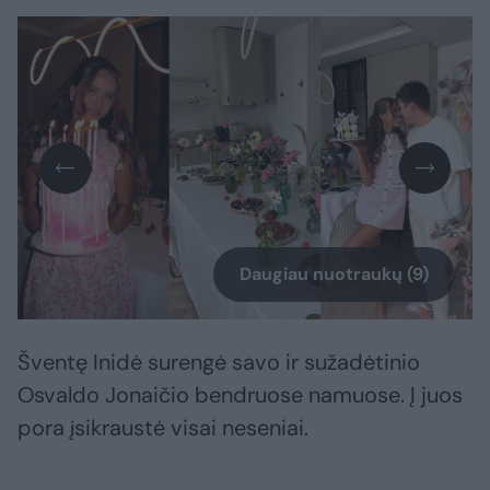
Daugiau nuotraukų (9)
Šventę Inidė surengė savo ir sužadėtinio
Osvaldo Jonaičio bendruose namuose. Į juos
pora įsikraustė visai neseniai.