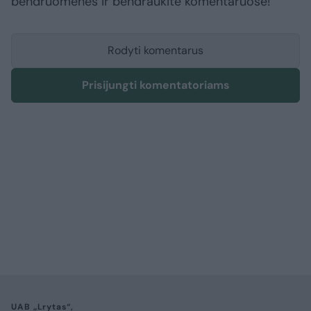
bendruomenės ir bendraukite komentaruose!
Rodyti komentarus
Prisijungti komentatoriams
UAB „Lrytas“,