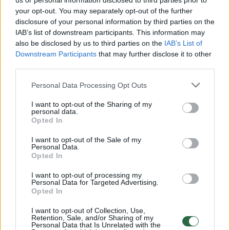
us or personal information disclosed to third parties prior to
your opt-out. You may separately opt-out of the further
disclosure of your personal information by third parties on the
IAB’s list of downstream participants. This information may
also be disclosed by us to third parties on the
IAB’s List of
Downstream Participants
that may further disclose it to other
Mados turinio kūrėja Inidė
Mados tu
third parties.
Jasnauskaitė atvirai – apie
Jasnausk
mamos įtaką, apsipirkimo
patarimų,
Personal Data Processing Opt Outs
įpročius bei netikėtus
stilingą 
I want to opt-out of the Sharing of my
derinius
personal data.
Opted In
I want to opt-out of the Sale of my
Personal Data.
Opted In
Tačiau nerealus jausmas švęsti savo
I want to opt-out of processing my
Personal Data for Targeted Advertising.
gimtadienį pirmuose savuose namučiuose,
Opted In
tai žinokite, praeitų metų gimtadienio noras
I want to opt-out of Collection, Use,
pilnai išsipildė!“ – rašė Inidė.
Retention, Sale, and/or Sharing of my
Personal Data that Is Unrelated with the