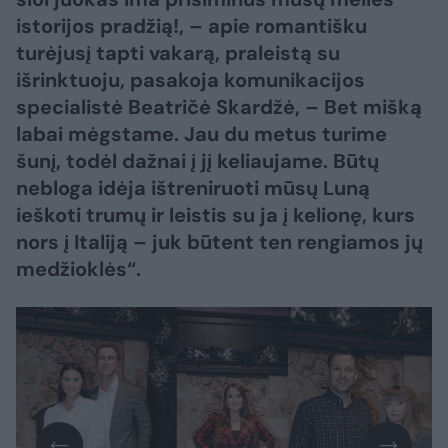
istorijos pradžią!, – apie romantišku
turėjusį tapti vakarą, praleistą su
išrinktuoju, pasakoja komunikacijos
specialistė Beatričė Skardžė, – Bet mišką
labai mėgstame. Jau du metus turime
šunį, todėl dažnai į jį keliaujame. Būtų
nebloga idėja ištreniruoti mūsų Luną
ieškoti trumų ir leistis su ja į kelionę, kurs
nors į Italiją – juk būtent ten rengiamos jų
medžioklės“.