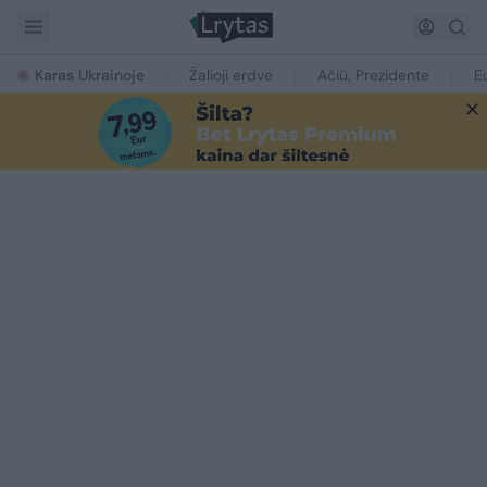
Karas Ukrainoje
Žalioji erdvė
Ačiū, Prezidente
E