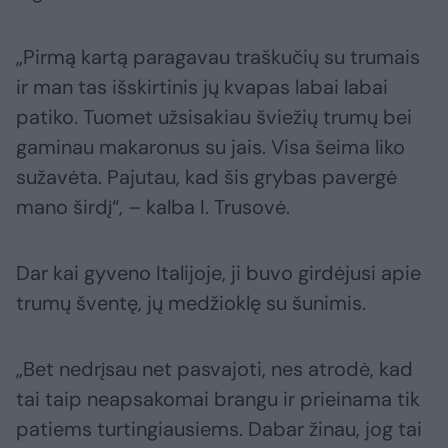
„Pirmą kartą paragavau traškučių su trumais
ir man tas išskirtinis jų kvapas labai labai
patiko. Tuomet užsisakiau šviežių trumų bei
gaminau makaronus su jais. Visa šeima liko
sužavėta. Pajutau, kad šis grybas pavergė
mano širdį“, – kalba I. Trusovė.
Dar kai gyveno Italijoje, ji buvo girdėjusi apie
trumų šventę, jų medžioklę su šunimis.
„Bet nedrįsau net pasvajoti, nes atrodė, kad
tai taip neapsakomai brangu ir prieinama tik
patiems turtingiausiems. Dabar žinau, jog tai