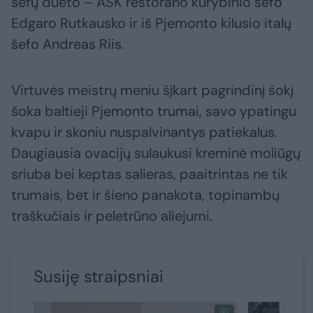
šefų dueto – ASK restorano kūrybinio šefo
Edgaro Rutkausko ir iš Pjemonto kilusio italų
šefo Andreas Riis.
Virtuvės meistrų meniu šįkart pagrindinį šokį
šoka baltieji Pjemonto trumai, savo ypatingu
kvapu ir skoniu nuspalvinantys patiekalus.
Daugiausia ovacijų sulaukusi kreminė moliūgų
sriuba bei keptas salieras, paaitrintas ne tik
trumais, bet ir šieno panakota, topinambų
traškučiais ir peletrūno aliejumi.
Susiję straipsniai