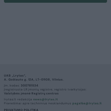
UAB „Lrytas“,
A. Goštauto g. 12A, LT-01108, Vilnius.
Įm. kodas:
300781534
Įregistruota LR įmonių registre, registro tvarkytojas:
Valstybės įmonė Registrų centras
lrytas.lt redakcija
news@lrytas.lt
Pranešimai apie techninius nesklandumus
pagalba@lrytas.lt
PRIVATUMO POLITIKA