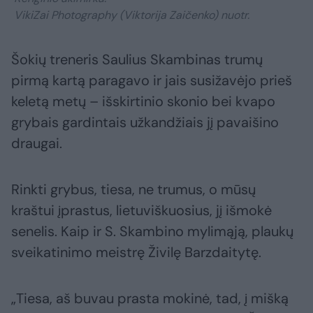
VikiZai Photography (Viktorija Zaičenko) nuotr.
Šokių treneris Saulius Skambinas trumų
pirmą kartą paragavo ir jais susižavėjo prieš
keletą metų – išskirtinio skonio bei kvapo
grybais gardintais užkandžiais jį pavaišino
draugai.
Rinkti grybus, tiesa, ne trumus, o mūsų
kraštui įprastus, lietuviškuosius, jį išmokė
senelis. Kaip ir S. Skambino mylimąją, plaukų
sveikatinimo meistrę Živilę Barzdaitytę.
„Tiesa, aš buvau prasta mokinė, tad, į mišką