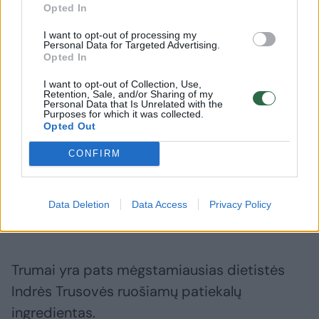
Opted In
I want to opt-out of processing my
Personal Data for Targeted Advertising.
Opted In
I want to opt-out of Collection, Use,
Retention, Sale, and/or Sharing of my
Personal Data that Is Unrelated with the
Purposes for which it was collected.
Opted Out
CONFIRM
Daugiau nuotraukų (35)
Data Deletion
Data Access
Privacy Policy
Renginio akimirka.
VikiZai Photography (Viktorija Zaičenko) nuotr.
Trumai yra pats mėgstamiausias dietistės
Indrės Trusovės ruošiamų patiekalų
ingredientas.