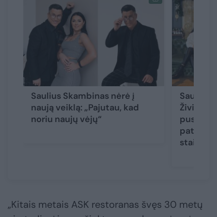
Saulius Skambinas nėrė į
Sauliaus
naują veiklą: „Pajutau, kad
Živilė p
noriu naujų vėjų“
pusryčių 
patiekal
staigme
„Kitais metais ASK restoranas švęs 30 metų