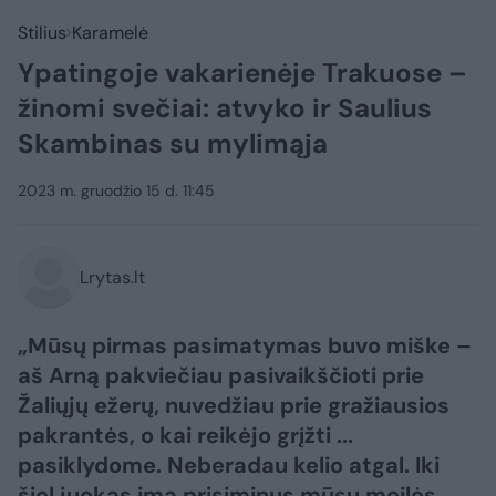
Stilius
Karamelė
Ypatingoje vakarienėje Trakuose –
žinomi svečiai: atvyko ir Saulius
Skambinas su mylimąja
2023 m. gruodžio 15 d. 11:45
Lrytas.lt
„Mūsų pirmas pasimatymas buvo miške –
aš Arną pakviečiau pasivaikščioti prie
Žaliųjų ežerų, nuvedžiau prie gražiausios
pakrantės, o kai reikėjo grįžti ...
pasiklydome. Neberadau kelio atgal. Iki
šiol juokas ima prisiminus mūsų meilės