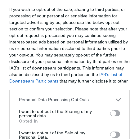
patvirtino ir B. Skardžė.
If you wish to opt-out of the sale, sharing to third parties, or
processing of your personal or sensitive information for
targeted advertising by us, please use the below opt-out
Mistiškas įspūdis
section to confirm your selection. Please note that after your
opt-out request is processed you may continue seeing
interest-based ads based on personal information utilized by
„Nepamename, kada pirmą kartą su Arnu
us or personal information disclosed to third parties prior to
paragavome trumų, bet taip jau sutapo, kad
your opt-out. You may separately opt-out of the further
disclosure of your personal information by third parties on the
mus supantys žmonės pastaruoju metu
IAB’s list of downstream participants. This information may
nemažai pasakojo apie šiuos grybus, jų
also be disclosed by us to third parties on the
IAB’s List of
ypatybes, kodėl juos mėgsta, o tai tarsi
Downstream Participants
that may further disclose it to other
third parties.
sukūrė tą ypatingą ir mistišką trumų įspūdį.
Todėl kiekvieną kartą juos ragaujant jautiesi
Personal Data Processing Opt Outs
tarsi skanaudamas kažką tikrai labai
I want to opt-out of the Sharing of my
personal data.
ypatingo“, – sako pašnekovė.
Opted In
I want to opt-out of the Sale of my
Personal Data.