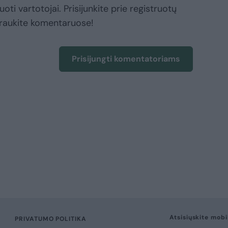
oti vartotojai. Prisijunkite prie registruotų
raukite komentaruose!
Prisijungti komentatoriams
Atsisiųskite mobi
PRIVATUMO POLITIKA