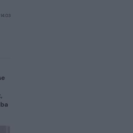
 14:03
se
,
iba