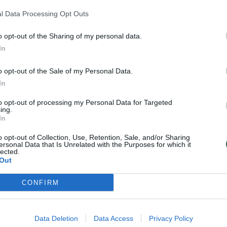
l Data Processing Opt Outs
o opt-out of the Sharing of my personal data.
In
 pati suknelė,
o opt-out of the Sale of my Personal Data.
k kita panelė:
In
.A.M.A. 2023“:
to opt-out of processing my Personal Data for Targeted
 Bosas puošėsi
ing.
In
 Statkevičiaus
rta suknele
o opt-out of Collection, Use, Retention, Sale, and/or Sharing
ersonal Data that Is Unrelated with the Purposes for which it
lected.
Out
CONFIRM
niūtė savo įvaizdį patiki Klaipėdos
trimienei, šukuoseną – Kęstui Rimdžiui, o
Data Deletion
Data Access
Privacy Policy