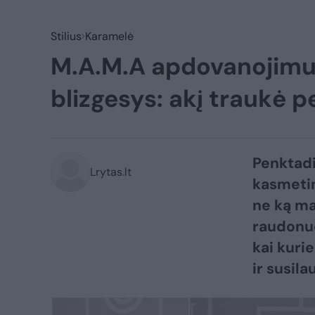
Stilius
Karamelė
M.A.M.A apdovanojimuo
blizgesys: akį traukė pe
Penktadi
Lrytas.lt
kasmetin
ne ką ma
raudonuo
kai kuri
ir susil