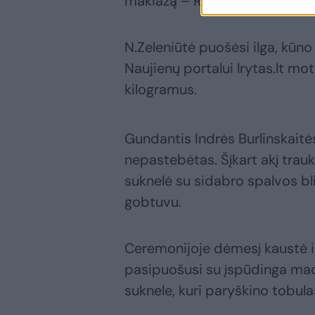
makiažą – Rūtai Grigonei.
N.Zeleniūtė puošėsi ilga, kūno
Naujienų portalui lrytas.lt mot
kilogramus.
Gundantis Indrės Burlinskaitės
nepastebėtas. Šįkart akį tra
suknelė su sidabro spalvos bli
gobtuvu.
Ceremonijoje dėmesį kaustė ir
pasipuošusi su įspūdinga ma
suknele, kuri paryškino tobulas