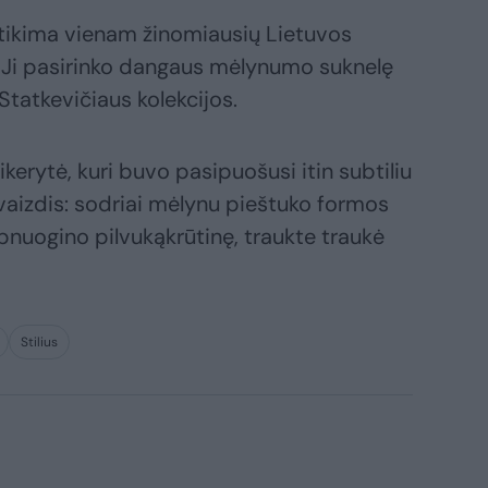
štikima vienam žinomiausių Lietuvos
i. Ji pasirinko dangaus mėlynumo suknelę
.Statkevičiaus kolekcijos.
ikerytė, kuri buvo pasipuošusi itin subtiliu
vaizdis: sodriai mėlynu pieštuko formos
apnuogino pilvukąkrūtinę, traukte traukė
Stilius