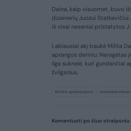
Daina, kaip visuomet, buvo i
dizainerių Juozui Statkevičiu
iš visai neseniai pristatytos J
Labiausiai akį traukė Milita Da
aprangos deriniu. Neregėtas į
ilga suknelė, kuri gundančiai 
žvilgsnius.
M.A.M.A. apdovanojimai
raudonasis kilimas
Komentuoti po šiuo straipsniu