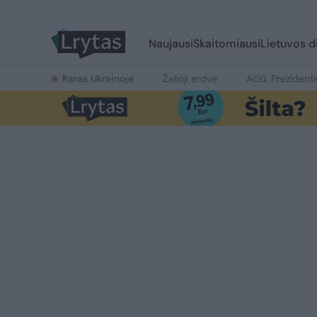
Naujausi
Skaitomiausi
Lietuvos d
Karas Ukrainoje
Žalioji erdvė
Ačiū, Prezident