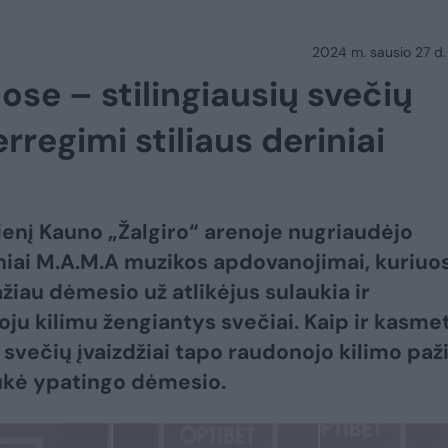
2024 m. sausio 27 d.
se – stilingiausių svečių
rregimi stiliaus deriniai
enį Kauno „Žalgiro“ arenoje nugriaudėjo
iai M.A.M.A muzikos apdovanojimai, kuriuo
žiau dėmesio už atlikėjus sulaukia ir
ju kilimu žengiantys svečiai. Kaip ir kasmet
e svečių įvaizdžiai tapo raudonojo kilimo paž
aukė ypatingo dėmesio.