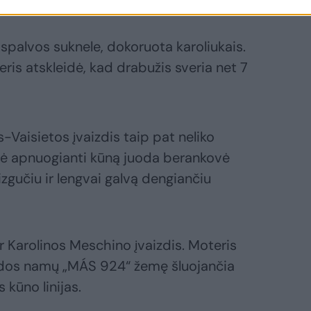
 spalvos suknele, dokoruota karoliukais.
eris atskleidė, kad drabužis sveria net 7
-Vaisietos įvaizdis taip pat neliko
ukė apnuogianti kūną juoda berankovė
zgučiu ir lengvai galvą dengiančiu
 Karolinos Meschino įvaizdis. Moteris
dos namų „MÁS 924“ žemę šluojančia
 kūno linijas.