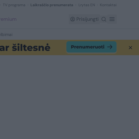
TV programa
Laikraščio prenumerata
Lrytas EN
Kontaktai
Premium
Prisijungti
lbimai