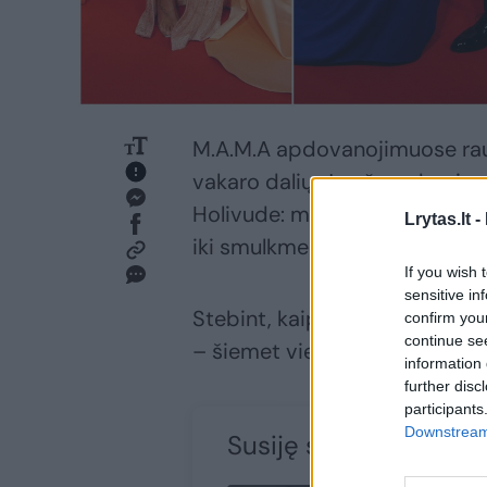
M.A.M.A apdovanojimuose raud
vakaro dalių. Juo žengdami sv
Holivude: mirgančios fotograf
Lrytas.lt -
iki smulkmenų apgalvoti įvaizd
If you wish 
sensitive in
Stebint, kaip apdovanojimų v
confirm you
continue se
– šiemet viešnių pasirinkimu t
information 
further disc
participants
Downstream 
Susiję straipsniai