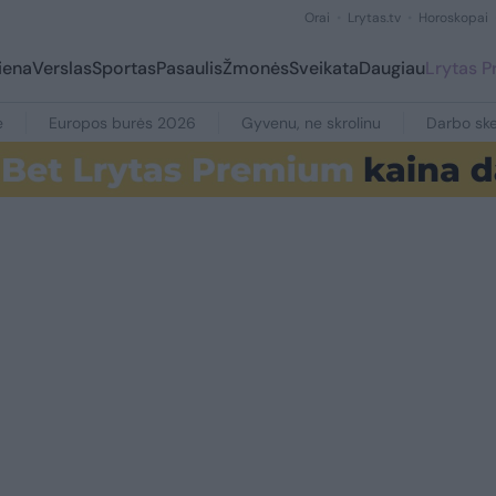
Orai
Lrytas.tv
Horoskopai
iena
Verslas
Sportas
Pasaulis
Žmonės
Sveikata
Daugiau
Lrytas 
e
Europos burės 2026
Gyvenu, ne skrolinu
Darbo ske