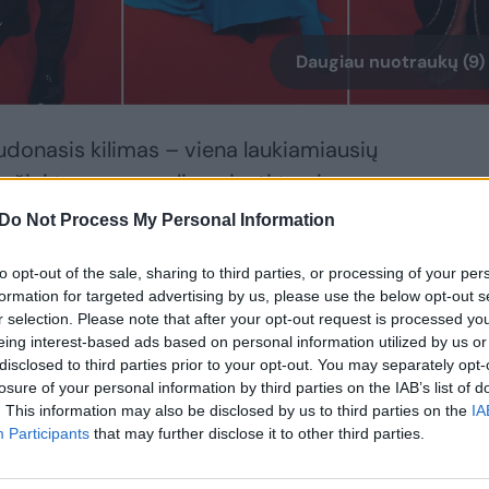
Daugiau nuotraukų (9)
onasis kilimas – viena laukiamiausių
ečiai trumpam gali pasjusti tarsi
ų blykstės, žurnalistų dėmesys ir, žinoma,
Do Not Process My Personal Information
žiai.
to opt-out of the sale, sharing to third parties, or processing of your per
formation for targeted advertising by us, please use the below opt-out s
akarui pasipuošė svečiai, peršasi išvada
r selection. Please note that after your opt-out request is processed y
eing interest-based ads based on personal information utilized by us or
apo atviri ir kūną apnuoginantys deriniai.
disclosed to third parties prior to your opt-out. You may separately opt-
losure of your personal information by third parties on the IAB’s list of
. This information may also be disclosed by us to third parties on the
IA
Participants
that may further disclose it to other third parties.