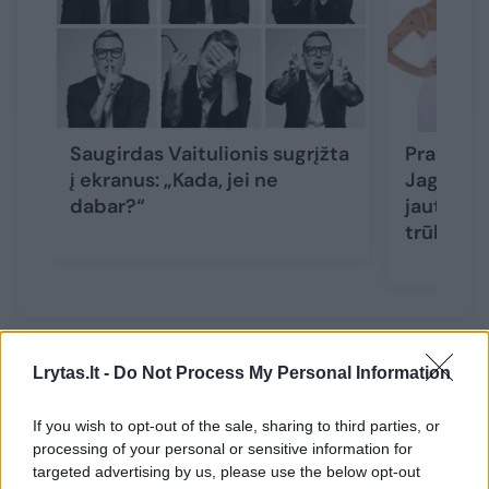
Saugirdas Vaitulionis sugrįžta
Praėjus 
į ekranus: „Kada, jei ne
Jagelavi
dabar?“
jautrūs b
trūksta“
Antrus metus iš eilės parodoje dalyvaujantis
Lrytas.lt -
Do Not Process My Personal Information
Saugirdo kolega bei Paulius Vaitulionis,
If you wish to opt-out of the sale, sharing to third parties, or
parodoje viešintis su žmona, parfumere
processing of your personal or sensitive information for
Greta Vaitulione, džiaugiasi, jog lietuvių
targeted advertising by us, please use the below opt-out