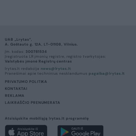
UAB „Lrytas“,
A. Goštauto g. 12A, LT-01108, Vilnius.
Įm. kodas:
300781534
Įregistruota LR įmonių registre, registro tvarkytojas:
Valstybės įmonė Registrų centras
lrytas.lt redakcija
news@lrytas.lt
Pranešimai apie techninius nesklandumus
pagalba@lrytas.lt
PRIVATUMO POLITIKA
KONTAKTAI
REKLAMA
LAIKRAŠČIO PRENUMERATA
Atsisiųskite mobiliąją lrytas.lt programėlę