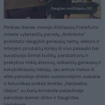
Daugiau nuotraukų (6)
Penkias dienas vienoje didžiausių Frankfurto
mieste vykstančių parodų „Ambiente“
prisistato daugybė geriausių namų, dekoro ir
interjero produktų kūrėjų iš viso pasaulio bei
suvažiuoja šimtai butikų, parduotuvių ir
prekybos tinklų atstovų, ieškančių geriausių ir
kokybiškiausių tiekėjų. Jau antrus metus iš
eilės parodoje didelio susidomėjimo sulaukia
ir lietuviškas prekės ženklas „Natūralios
idėjos“, su kurių komanda pasaulinėje
parodoje šiemet dirbo ir Saugirdas
Vaitulionis.