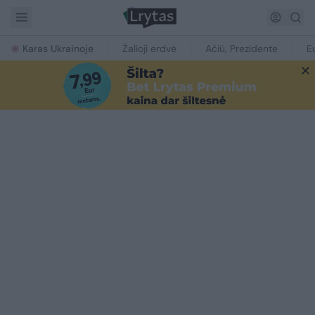
Karas Ukrainoje
Žalioji erdvė
Ačiū, Prezidente
E