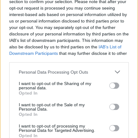
section to confirm your selection. Please note that after your
kuriami produktai gali konkuruoti su
opt-out request is processed you may continue seeing
didžiausių parfumerijos grandų kūriniais.
interest-based ads based on personal information utilized by
us or personal information disclosed to third parties prior to
Kasmet sudaryti kontraktai su užsienio
your opt-out. You may separately opt-out of the further
šalimis, lietuviškus kvapus leidžia pažinti
disclosure of your personal information by third parties on the
plačiajam pasauliui. Šiuo metu kūrinius
IAB’s list of downstream participants. This information may
also be disclosed by us to third parties on the
IAB’s List of
galima rasti net penkiolikoje pasaulio šalių.
Downstream Participants
that may further disclose it to other
third parties.
„Turbūt didžiausias įvertinimas yra tuomet,
Personal Data Processing Opt Outs
kai mus pasirenka atstovai iš tokių šalių kaip
I want to opt-out of the Sharing of my
Prancūzija ir Italija, kuriose sukasi ilgametes
personal data.
Opted In
tradicijas turintis parfumerijos verslas. Tai yra
I want to opt-out of the Sale of my
ypatingai didelis įvertinimas, nes Lietuva
Personal Data.
Opted In
parfumerijos žemėlapyje yra nedidelis
žaidėjas. Daug mažesnių šalių kūrėjų
I want to opt-out of processing my
Personal Data for Targeted Advertising.
parodose prisistato angliškais pavadinimais,
Opted In