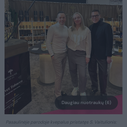
Daugiau nuotraukų (6)
Pasaulinėje parodoje kvepalus pristatęs S. Vaitulionis: