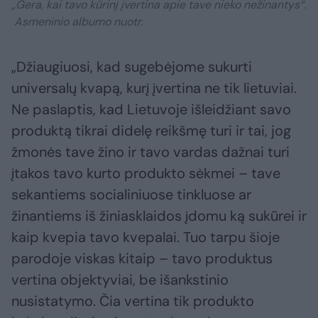
„Gera, kai tavo kūrinį įvertina apie tave nieko nežinantys“.
Asmeninio albumo nuotr.
„Džiaugiuosi, kad sugebėjome sukurti
universalų kvapą, kurį įvertina ne tik lietuviai.
Ne paslaptis, kad Lietuvoje išleidžiant savo
produktą tikrai didelę reikšmę turi ir tai, jog
žmonės tave žino ir tavo vardas dažnai turi
įtakos tavo kurto produkto sėkmei – tave
sekantiems socialiniuose tinkluose ar
žinantiems iš žiniasklaidos įdomu ką sukūrei ir
kaip kvepia tavo kvepalai. Tuo tarpu šioje
parodoje viskas kitaip – tavo produktus
vertina objektyviai, be išankstinio
nusistatymo. Čia vertina tik produkto