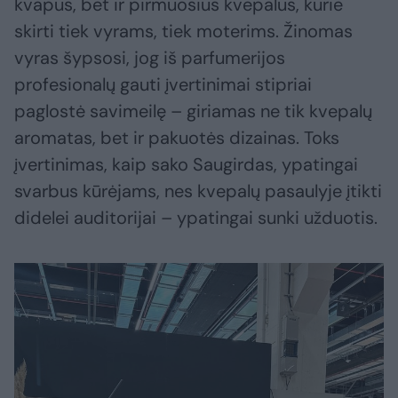
kvapus, bet ir pirmuosius kvepalus, kurie
skirti tiek vyrams, tiek moterims. Žinomas
vyras šypsosi, jog iš parfumerijos
profesionalų gauti įvertinimai stipriai
paglostė savimeilę – giriamas ne tik kvepalų
aromatas, bet ir pakuotės dizainas. Toks
įvertinimas, kaip sako Saugirdas, ypatingai
svarbus kūrėjams, nes kvepalų pasaulyje įtikti
didelei auditorijai – ypatingai sunki užduotis.