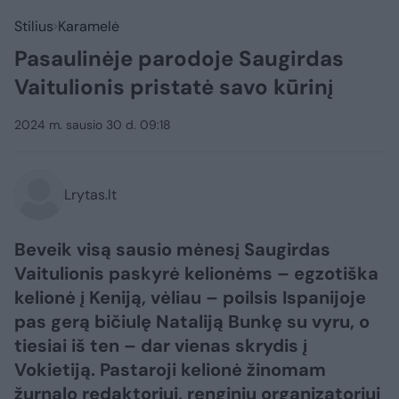
Stilius
Karamelė
Pasaulinėje parodoje Saugirdas
Vaitulionis pristatė savo kūrinį
2024 m. sausio 30 d. 09:18
Lrytas.lt
Beveik visą sausio mėnesį Saugirdas
Vaitulionis paskyrė kelionėms – egzotiška
kelionė į Keniją, vėliau – poilsis Ispanijoje
pas gerą bičiulę Nataliją Bunkę su vyru, o
tiesiai iš ten – dar vienas skrydis į
Vokietiją. Pastaroji kelionė žinomam
žurnalo redaktoriui, renginių organizatoriui