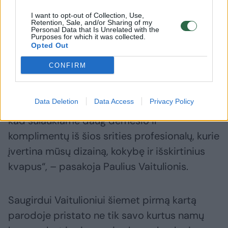
kad kompanijų vardus lengviau suprastų
I want to opt-out of Collection, Use,
Retention, Sale, and/or Sharing of my
užsieniečiai.
Personal Data that Is Unrelated with the
Purposes for which it was collected.
Opted Out
Tuo tarpu mes didžiuojamės, kad esame
CONFIRM
lietuviškas prekės ženklas ir parodose visada
pabrėžiame, kad esame iš Lietuvos ir savo
Data Deletion
Data Access
Privacy Policy
lietuviško pavadinimo nekeičiame. Džiugu,
kad sulaukiame daug dėmesio ir
komplimentų iš šios srities profesionalų, kurie
įvertina mūsų dizainą, kokybę ir išskirtinius
kvapus“, – pasakoja Paulius Vaitulionis.
Saugirdui Vaitulioniui šiemet pirmą kartą
parodoje pristato ne tik savo kurtus namų