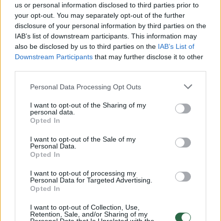
us or personal information disclosed to third parties prior to
Dainininkė Monika Kvietkutė (32 m.)
your opt-out. You may separately opt-out of the further
disclosure of your personal information by third parties on the
IAB’s list of downstream participants. This information may
Aš visada sakau, kad nėra neatleidžiamų
also be disclosed by us to third parties on the
IAB’s List of
Downstream Participants
that may further disclose it to other
dalykų. Viskas labai priklauso nuo situacijos ir
third parties.
tolesnių veiksmų, taip pat nuo paties
Personal Data Processing Opt Outs
žmogaus. Jeigu suklydo ir nuoširdžiai gailisi
I want to opt-out of the Sharing of my
dėl savo veiksmų ar neapgalvotų žodžių,
personal data.
visada galima rasti kompromisą. To
Opted In
nekartojant ir dedant pastangas įmanoma
I want to opt-out of the Sale of my
Personal Data.
viskas. Tačiau netoleruoju nepagarbos,
Opted In
žeminimo ir kai žmogus manipuliuoja tavo
I want to opt-out of processing my
gerumu.
Personal Data for Targeted Advertising.
Opted In
I want to opt-out of Collection, Use,
Retention, Sale, and/or Sharing of my