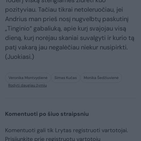
Todėl į viską stengiamės žiūrėti kuo
pozityviau. Tačiau tikrai netoleruočiau, jei
Andrius man prieš nosį nugvelbtų paskutinį
„Tinginio“ gabaliuką, apie kurį svajojau visą
dieną, kurį norėjau skaniai suvalgyti ir kurio tą
patį vakarą jau negalėčiau niekur nusipirkti.
(Juokiasi.)
Veronika Montvydienė
Simas Kučas
Monika Šedžiuvienė
Rodyti daugiau žymių
Komentuoti po šiuo straipsniu
Komentuoti gali tik Lrytas registruoti vartotojai.
Prisijunkite prie registruotų vartotojų