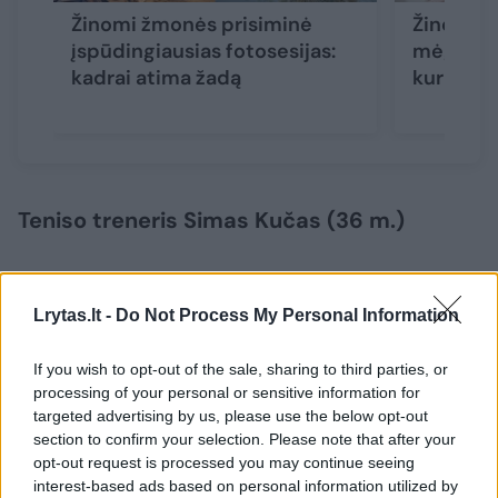
Žinomi žmonės prisiminė
Žinomi ž
įspūdingiausias fotosesijas:
mėgstami
kadrai atima žadą
kurie at
Teniso treneris Simas Kučas (36 m.)
Esu liberalus žmogus, todėl manau, kad savo
Lrytas.lt -
Do Not Process My Personal Information
antrajai pusei stengčiausi maksimaliai atleisti
viską. Nėra to vieno dalyko, kurio tikrai
If you wish to opt-out of the sale, sharing to third parties, or
neatleisčiau. Aišku, gerai būtų, kad iki tos
processing of your personal or sensitive information for
targeted advertising by us, please use the below opt-out
linijos, kai reikėtų kažką atleisti ar neatleisti,
section to confirm your selection. Please note that after your
mes neprieitume.
opt-out request is processed you may continue seeing
interest-based ads based on personal information utilized by