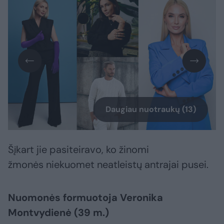
Daugiau nuotraukų (13)
Šįkart jie pasiteiravo, ko žinomi
žmonės niekuomet neatleistų antrajai pusei.
Nuomonės formuotoja Veronika
Montvydienė (39 m.)