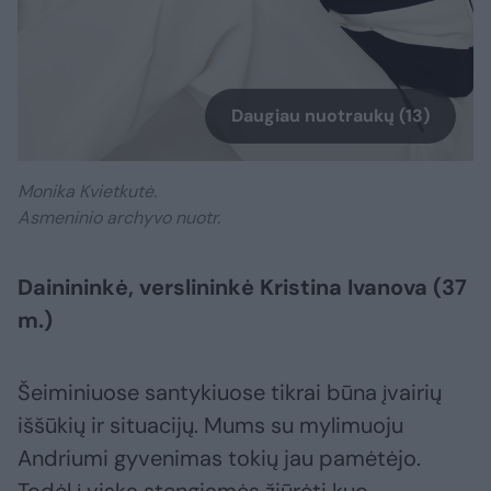
Daugiau nuotraukų (13)
Monika Kvietkutė.
Asmeninio archyvo nuotr.
Dainininkė, verslininkė Kristina Ivanova (37
m.)
Šeiminiuose santykiuose tikrai būna įvairių
iššūkių ir situacijų. Mums su mylimuoju
Andriumi gyvenimas tokių jau pamėtėjo.