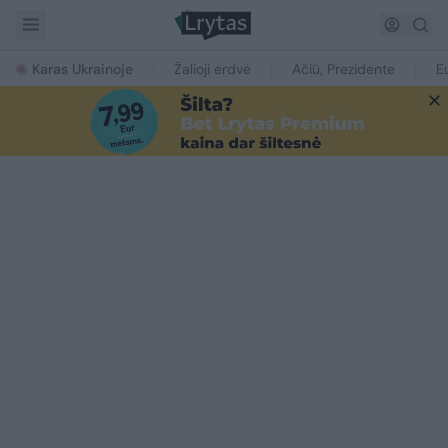
Karas Ukrainoje
Žalioji erdvė
Ačiū, Prezidente
E