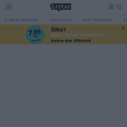
Karas Ukrainoje
Žalioji erdvė
Ačiū, Prezidente
E