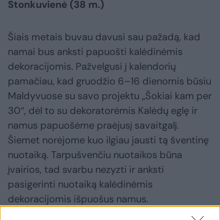
Stonkuvienė (38 m.)
Šiais metais buvau davusi sau pažadą, kad
namai bus anksti papuošti kalėdinėmis
dekoracijomis. Pažvelgusi į kalendorių
pamačiau, kad gruodžio 6–16 dienomis būsiu
Maldyvuose su savo projektu „Šokiai kam per
30“, dėl to su dekoratorėmis Kalėdų eglę ir
namus papuošėme praėjusį savaitgalį.
Šiemet norėjome kuo ilgiau jausti tą šventinę
nuotaiką. Tarpušvenčiu nuotaikos būna
įvairios, tad svarbu nezyzti ir anksti
pasigerinti nuotaiką kalėdinėmis
dekoracijomis išpuošus namus.