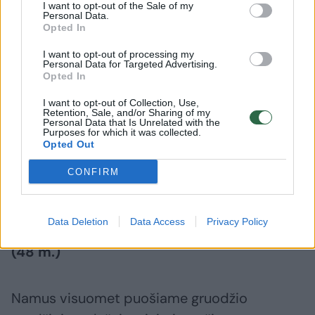
I want to opt-out of the Sale of my
Personal Data.
Opted In
Krepšininkas Edvinas Šeškus (29 m.)
I want to opt-out of processing my
Personal Data for Targeted Advertising.
Namai papuošti, eglė įjungta kiekvieną
Opted In
vakarą. Kalėdinis laikotarpis primena jaukias
I want to opt-out of Collection, Use,
Retention, Sale, and/or Sharing of my
akimirkas su šeima, todėl tą jausmą norisi
Personal Data that Is Unrelated with the
Purposes for which it was collected.
pajusti kuo anksčiau ir išlaikyti kuo ilgiau.
Opted Out
Tampa dar smagiau ir jaukiau būti kartu su
CONFIRM
šeima.
Data Deletion
Data Access
Privacy Policy
Baleto artistas, mokytojas Nerijus Juška
(48 m.)
Namus visuomet puošiame gruodžio