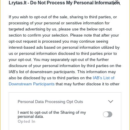
Lrytas.lt -
Do Not Process My Personal Information
Susiję straipsniai
If you wish to opt-out of the sale, sharing to third parties, or
processing of your personal or sensitive information for
targeted advertising by us, please use the below opt-out
section to confirm your selection. Please note that after your
opt-out request is processed you may continue seeing
interest-based ads based on personal information utilized by
us or personal information disclosed to third parties prior to
your opt-out. You may separately opt-out of the further
disclosure of your personal information by third parties on the
IAB’s list of downstream participants. This information may
also be disclosed by us to third parties on the
IAB’s List of
Downstream Participants
that may further disclose it to other
Apie ankstyvą pasiruošimą
Žinomi ž
third parties.
Kalėdoms prabilęs Stano:
įspūdingi
„Kiekvienais metais
kadrai a
Personal Data Processing Opt Outs
juokiamės iš N. Bunkės“
(5)
I want to opt-out of the Sharing of my
personal data.
Opted In