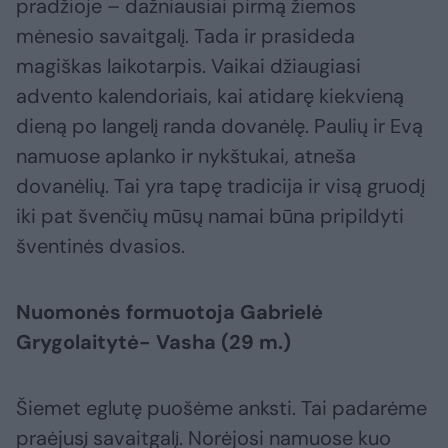
pradžioje – dažniausiai pirmą žiemos
mėnesio savaitgalį. Tada ir prasideda
magiškas laikotarpis. Vaikai džiaugiasi
advento kalendoriais, kai atidarę kiekvieną
dieną po langelį randa dovanėlę. Paulių ir Evą
namuose aplanko ir nykštukai, atneša
dovanėlių. Tai yra tapę tradicija ir visą gruodį
iki pat švenčių mūsų namai būna pripildyti
šventinės dvasios.
Nuomonės formuotoja Gabrielė
Grygolaitytė- Vasha (29 m.)
Šiemet eglutę puošėme anksti. Tai padarėme
praėjusį savaitgalį. Norėjosi namuose kuo