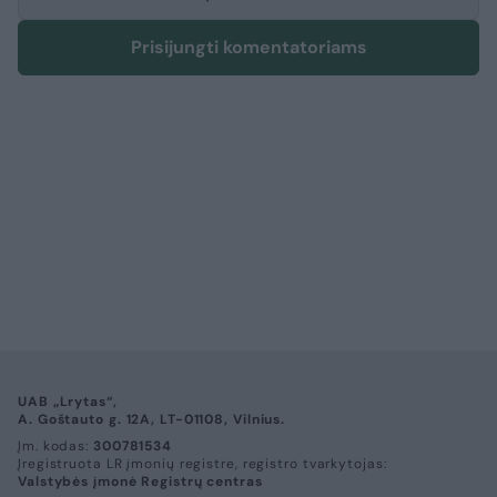
Prisijungti komentatoriams
UAB „Lrytas“,
A. Goštauto g. 12A, LT-01108, Vilnius.
Įm. kodas:
300781534
Įregistruota LR įmonių registre, registro tvarkytojas:
Valstybės įmonė Registrų centras