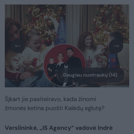
Daugiau nuotraukų (14)
Šįkart jie pasiteiravo, kada žinomi
žmonės ketina puošti Kalėdų eglutę?
Verslininkė, „IS Agency“ vadovė Indrė