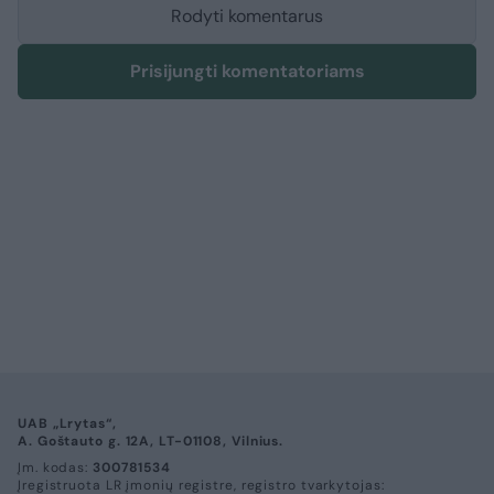
Rodyti komentarus
Prisijungti komentatoriams
UAB „Lrytas“,
A. Goštauto g. 12A, LT-01108, Vilnius.
Įm. kodas:
300781534
Įregistruota LR įmonių registre, registro tvarkytojas: