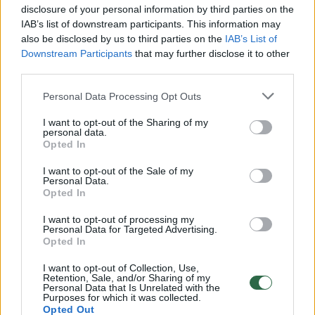
disclosure of your personal information by third parties on the
IAB’s list of downstream participants. This information may
also be disclosed by us to third parties on the
IAB’s List of
Downstream Participants
that may further disclose it to other
Apie ankstyvą pasiruošimą
Daugiaus
third parties.
Kalėdoms prabilęs Stano:
Dalios G
„Kiekvienais metais
namų kie
Personal Data Processing Opt Outs
juokiamės iš N. Bunkės“
(5)
apie mei
I want to opt-out of the Sharing of my
personal data.
Opted In
I want to opt-out of the Sale of my
Personal Data.
Opted In
Prašau spaudos atstovų ir visų neminėti
mano vardo su šiuo asmeniu.
I want to opt-out of processing my
Personal Data for Targeted Advertising.
Opted In
Esu vieniša, laiminga sūnaus Dominyko
I want to opt-out of Collection, Use,
Retention, Sale, and/or Sharing of my
mama, turiu verslą, namus ir savo šeimą.
Personal Data that Is Unrelated with the
Purposes for which it was collected.
Ačiū“, – nedaugžodžiavo Oksana Pikul.
Opted Out