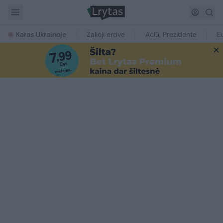
Karas Ukrainoje
Žalioji erdvė
Ačiū, Prezidente
E