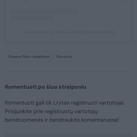
A post shared by Oksana Pikul (@oksanapikulll)
Oksana Pikul-Jasaitienė
Skyrybos
Komentuoti po šiuo straipsniu
Komentuoti gali tik Lrytas registruoti vartotojai.
Prisijunkite prie registruotų vartotojų
bendruomenės ir bendraukite komentaruose!