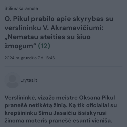
Stilius
Karamelė
O. Pikul prabilo apie skyrybas su
verslininku V. Akramavičiumi:
„Nematau ateities su šiuo
žmogum“
(12)
2024 m. gruodžio 7 d. 16:46
Lrytas.lt
Verslininkė, vizažo meistrė Oksana Pikul
pranešė netikėtą žinią. Ką tik oficialiai su
krepšininku Simu Jasaičiu išsiskyrusi
žinoma moteris pranešė esanti vieniša.