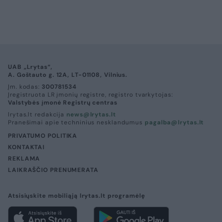
UAB „Lrytas“,
A. Goštauto g. 12A, LT-01108, Vilnius.
Įm. kodas:
300781534
Įregistruota LR įmonių registre, registro tvarkytojas:
Valstybės įmonė Registrų centras
lrytas.lt redakcija
news@lrytas.lt
Pranešimai apie techninius nesklandumus
pagalba@lrytas.lt
PRIVATUMO POLITIKA
KONTAKTAI
REKLAMA
LAIKRAŠČIO PRENUMERATA
Atsisiųskite mobiliąją lrytas.lt programėlę