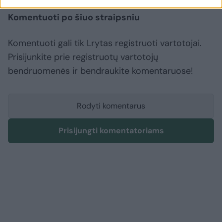
Komentuoti po šiuo straipsniu
Komentuoti gali tik Lrytas registruoti vartotojai.
Prisijunkite prie registruotų vartotojų
bendruomenės ir bendraukite komentaruose!
Rodyti komentarus
Prisijungti komentatoriams