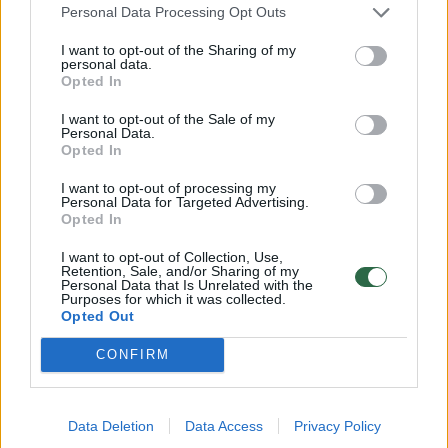
Tiesa, langučių naujausioje kolekcijoje buvo
Personal Data Processing Opt Outs
itin daug. Jais „Prada“ išmargino kone visus
I want to opt-out of the Sharing of my
rūbų modelius.
personal data.
Opted In
I want to opt-out of the Sale of my
Pridėjo ir plunksnų – kad būtų jaukiau. Ir išties
Personal Data.
Opted In
ši italės kolekcija – labai jau jauki ir praktiška.
I want to opt-out of processing my
Personal Data for Targeted Advertising.
Opted In
„Supratau, kad reikia rūpintis tuo, kaip gyveni
šiandien, taigi norėjau sukurti paprastesnę
I want to opt-out of Collection, Use,
Retention, Sale, and/or Sharing of my
kolekciją ir atrasti naują elegancijos variantą“,
Personal Data that Is Unrelated with the
Purposes for which it was collected.
– kalbėjo M.Prada.
Opted Out
CONFIRM
Mada
Stilius
mados kolekcija
Rodyti daugiau žymių
Data Deletion
Data Access
Privacy Policy