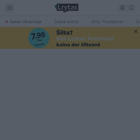
Karas Ukrainoje
Žalioji erdvė
Ačiū, Prezidente
E