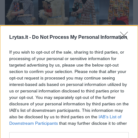
Lrytas.lt -
Do Not Process My Personal Information
If you wish to opt-out of the sale, sharing to third parties, or
Daugiau nuotraukų (86)
processing of your personal or sensitive information for
targeted advertising by us, please use the below opt-out
section to confirm your selection. Please note that after your
opt-out request is processed you may continue seeing
Milano mados savaitėje „Prada“ pristatė
interest-based ads based on personal information utilized by
labai jau žemišką ir kasdien nešiojamą
us or personal information disclosed to third parties prior to
your opt-out. You may separately opt-out of the further
kolekciją. Dizainerė Miuccia Prada kitam
disclosure of your personal information by third parties on the
šiltajam sezonui siūlo paprastą juodą sijoną,
IAB’s list of downstream participants. This information may
also be disclosed by us to third parties on the
IAB’s List of
trumpą palaidinę ir languotą švarką.
Downstream Participants
that may further disclose it to other
third parties.