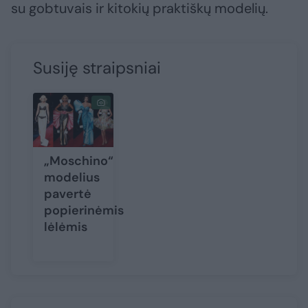
su gobtuvais ir kitokių praktiškų modelių.
Susiję straipsniai
„Moschino“
modelius
pavertė
popierinėmis
lėlėmis