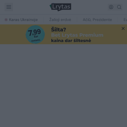
Karas Ukrainoje
Žalioji erdvė
Ačiū, Prezidente
E