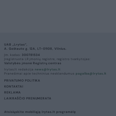
UAB „Lrytas“,
A. Goštauto g. 12A, LT-01108, Vilnius.
Įm. kodas:
300781534
Įregistruota LR įmonių registre, registro tvarkytojas:
Valstybės įmonė Registrų centras
lrytas.lt redakcija
news@lrytas.lt
Pranešimai apie techninius nesklandumus
pagalba@lrytas.lt
PRIVATUMO POLITIKA
KONTAKTAI
REKLAMA
LAIKRAŠČIO PRENUMERATA
Atsisiųskite mobiliąją lrytas.lt programėlę