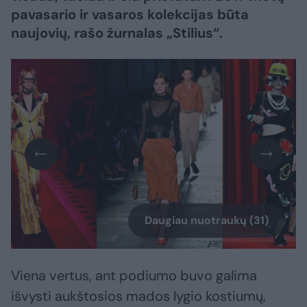
pavasario ir vasaros kolekcijas būta
naujovių, rašo žurnalas „Stilius“.
Daugiau nuotraukų (31)
Viena vertus, ant podiumo buvo galima
išvysti aukštosios mados lygio kostiumų,