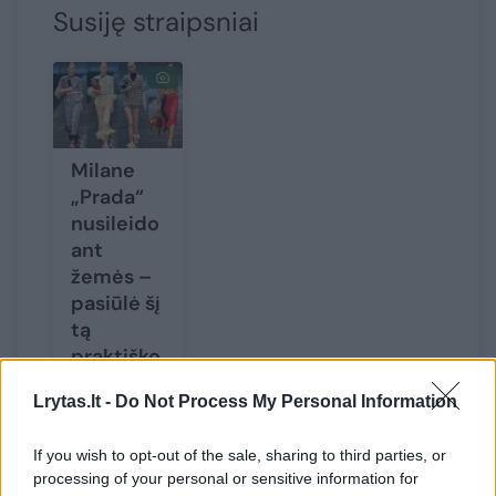
Susiję straipsniai
Milane
„Prada“
nusileido
ant
žemės –
pasiūlė šį
tą
praktiško
Lrytas.lt -
Do Not Process My Personal Information
If you wish to opt-out of the sale, sharing to third parties, or
processing of your personal or sensitive information for