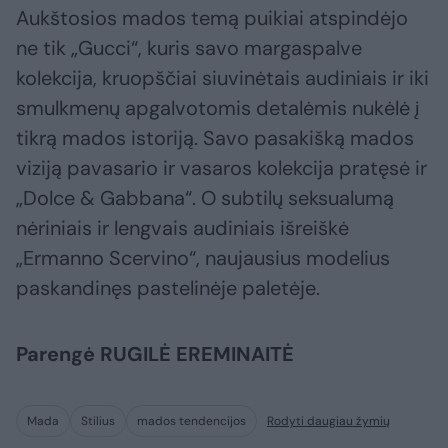
Aukštosios mados temą puikiai atspindėjo
ne tik „Gucci“, kuris savo margaspalve
kolekcija, kruopščiai siuvinėtais audiniais ir iki
smulkmenų apgalvotomis detalėmis nukėlė į
tikrą mados istoriją. Savo pasakišką mados
viziją pavasario ir vasaros kolekcija pratęsė ir
„Dolce & Gabbana“. O subtilų seksualumą
nėriniais ir lengvais audiniais išreiškė
„Ermanno Scervino“, naujausius modelius
paskandinęs pastelinėje paletėje.
Parengė RUGILĖ EREMINAITĖ
Mada
Stilius
mados tendencijos
Rodyti daugiau žymių