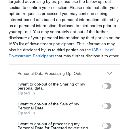
Susiję straipsniai
targeted advertising by us, please use the below opt-out
section to confirm your selection. Please note that after your
opt-out request is processed you may continue seeing
interest-based ads based on personal information utilized by
us or personal information disclosed to third parties prior to
your opt-out. You may separately opt-out of the further
disclosure of your personal information by third parties on the
Milano
IAB’s list of downstream participants. This information may
mados
also be disclosed by us to third parties on the
IAB’s List of
savaitė:
Downstream Participants
that may further disclose it to other
„Missoni“
third parties.
žavėjo
Personal Data Processing Opt Outs
paprastumu
I want to opt-out of the Sharing of my
personal data.
Opted In
I want to opt-out of the Sale of my
Personal Data.
Nuolat prabangią eleganciją diktavęs
Opted In
„Giorgio Armani“ ženklas taip pat reaguoja į
I want to opt-out of processing my
gyvenimo pokyčius. Greta aksominių suknelių
Personal Data for Targeted Advertising.