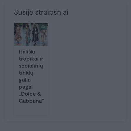
Susiję straipsniai
Itališki
tropikai ir
socialinių
tinklų
galia
pagal
„Dolce &
Gabbana“