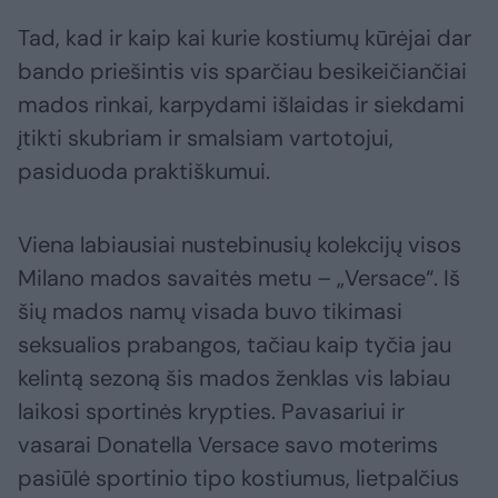
Tad, kad ir kaip kai kurie kostiumų kūrėjai dar
bando priešintis vis sparčiau besikeičiančiai
mados rinkai, karpydami išlaidas ir siekdami
įtikti skubriam ir smalsiam vartotojui,
pasiduoda praktiškumui.
Viena labiausiai nustebinusių kolekcijų visos
Milano mados savaitės metu – „Versace“. Iš
šių mados namų visada buvo tikimasi
seksualios prabangos, tačiau kaip tyčia jau
kelintą sezoną šis mados ženklas vis labiau
laikosi sportinės krypties. Pavasariui ir
vasarai Donatella Versace savo moterims
pasiūlė sportinio tipo kostiumus, lietpalčius