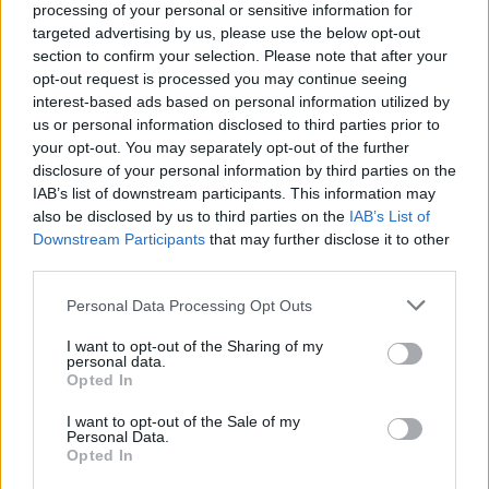
processing of your personal or sensitive information for
targeted advertising by us, please use the below opt-out
section to confirm your selection. Please note that after your
1. Odos šveitimas
opt-out request is processed you may continue seeing
interest-based ads based on personal information utilized by
us or personal information disclosed to third parties prior to
Pirmiausia, sudrėkinkite veidą ir nušveiskite
your opt-out. You may separately opt-out of the further
kavos tirščiais iš rytinio puodelio. Kava turėtų
disclosure of your personal information by third parties on the
IAB’s list of downstream participants. This information may
būti be cukraus. Jei kavą saldinate, tirščius
also be disclosed by us to third parties on the
IAB’s List of
prieš saldindami nukoškite.
Downstream Participants
that may further disclose it to other
third parties.
2. Atverkite poras
Personal Data Processing Opt Outs
I want to opt-out of the Sharing of my
personal data.
Užplikykite ramunėlių arbatos, palaikykite
Opted In
veidą virš garų, užsidengę galvą rankšluosčiu.
I want to opt-out of the Sale of my
Personal Data.
Atsargiai, nenusideginkite!
Opted In