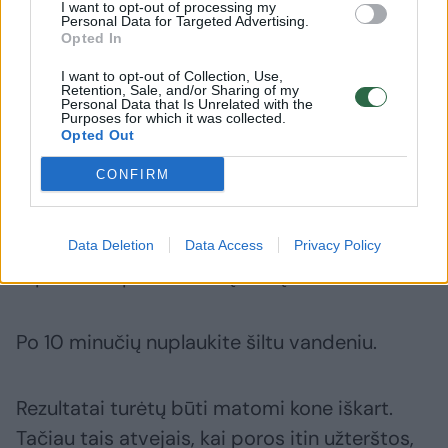
I want to opt-out of processing my
3. Laikas kaukei
Personal Data for Targeted Advertising.
Opted In
I want to opt-out of Collection, Use,
Kai oda bus tinkamai paruošta, pasiruoškite
Retention, Sale, and/or Sharing of my
Personal Data that Is Unrelated with the
specialią kaukę ir palaikykite ją ant veido 10
Purposes for which it was collected.
Opted Out
minučių.
CONFIRM
Jums reikės 4 arbatinių šaukštelių kepimo
sodos ir šiek tiek mineralinio vandens. Košelę
Data Deletion
Data Access
Privacy Policy
tepkite ant problemiškų vietų.
Po 10 minučių nuplaukite šiltu vandeniu.
Rezultatai turėtų būti matomi kone iškart.
Tačiau tais atvejais, kai poros itin užterštos,