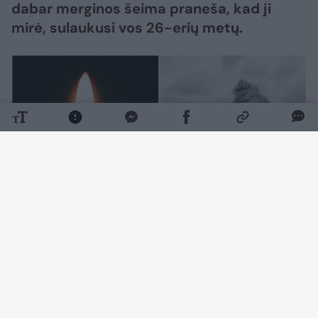
dabar merginos šeima praneša, kad ji
mirė, sulaukusi vos 26-erių metų.
Daugiau nuotraukų (3)
S. Towle laužė stereotipus ir skatino savo
„TikTok“ sekėjus permąstyti, kaip gali atrodyti