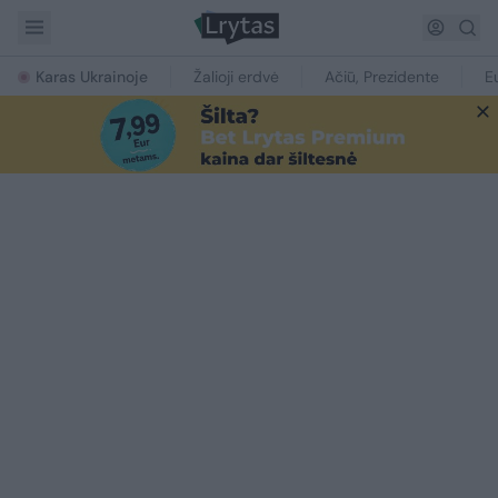
Karas Ukrainoje
Žalioji erdvė
Ačiū, Prezidente
E