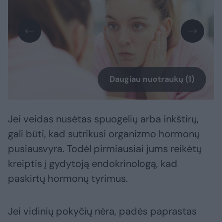
Daugiau nuotraukų (1)
Jei veidas nusėtas spuogelių arba inkštirų,
gali būti, kad sutrikusi organizmo hormonų
pusiausvyra. Todėl pirmiausiai jums reikėtų
kreiptis į gydytoją endokrinologą, kad
paskirtų hormonų tyrimus.
Jei vidinių pokyčių nėra, padės paprastas