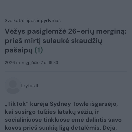
Sveikata
Ligos ir gydymas
Vėžys pasiglemžė 26-erių merginą:
prieš mirtį sulaukė skaudžių
pašaipų
(1)
2026 m. rugpjūčio 7 d. 16:33
Lrytas.lt
„TikTok“ kūrėja Sydney Towle išgarsėjo,
kai susirgo tulžies latakų vėžiu, ir
socialiniuose tinkluose ėmė dalintis savo
kovos prieš sunkią ligą detalėmis. Deja,