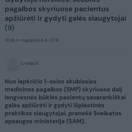
pagalbos skyriuose pacientus
apžiūrėti ir gydyti galės slaugytojai
(9)
2026 m. rugpjūčio 6 d. 07:16
Lrytas.lt
Nuo lapkričio 1-osios skubiosios
medicinos pagalbos (SMP) skyriuose dalį
lengvesnės būklės pacientų savarankiškai
galės apžiūrėti ir gydyti išplėstinės
praktikos slaugytojai, pranešė Sveikatos
apsaugos ministerija (SAM).