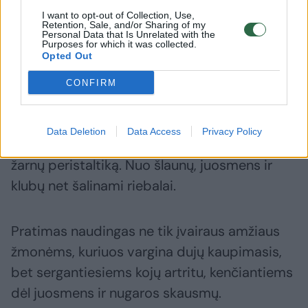
gerklės raumenis, daro stuburą lankstesnį,
I want to opt-out of Collection, Use,
Retention, Sale, and/or Sharing of my
stiprina šonkaulius, kelių ir klubų sąnariams
Personal Data that Is Unrelated with the
Purposes for which it was collected.
suteikia paslankumo.
Opted Out
CONFIRM
Kalbant apie vidaus organus, teigiama, kad jį
atliekant aktyvinama kepenų, blužnies,
Data Deletion
Data Access
Privacy Policy
skrandžio, inkstų ir kasos veikla, gerinama
žarnų peristaltiką. Nuo šlaunų, juosmens ir
klubų net šalinami riebalai.
Pratimas naudingas ne tik įvairaus amžiaus
žmonėms, kuriuos vargina dujų kaupimasis,
bet sergantiesiems kojų artritu, kenčiantiems
dėl juosmens ir nugaros skausmų.