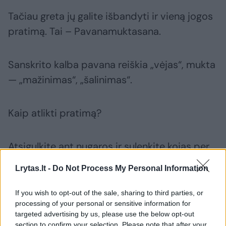
Tačiau greta jų galite išbandyti ir vieną jogos
pratimą. Tai – Pavanamuktasana.
Sanskrito kalba pavana reiškia „vėjas“, mukta
— „mažinimas“, „šalinimas“.
Kaip atlikti pratimą?
Atsigulkite ant nugaros ir sulenkite kojas per
kelius, pėdomis atsiremkite į grindis, kulnus
Lrytas.lt -
Do Not Process My Personal Information
pritraukite arčiau sėdmenų.
If you wish to opt-out of the sale, sharing to third parties, or
processing of your personal or sensitive information for
Pakelkite klubus bei sėdmenis, kelius
targeted advertising by us, please use the below opt-out
prilenkite prie krūtinės. Rankomis apglėbkite
section to confirm your selection. Please note that after your