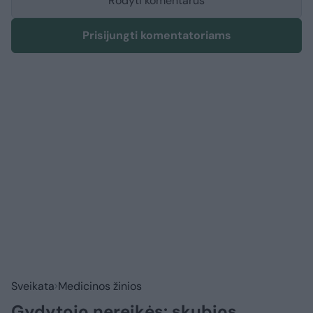
Rodyti komentarus
Prisijungti komentatoriams
Sveikata
Medicinos žinios
Gydytojo nereikės: skubios