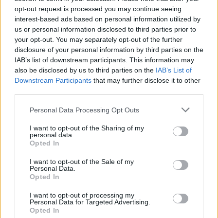
opt-out request is processed you may continue seeing
sulenktas kojas.
interest-based ads based on personal information utilized by
us or personal information disclosed to third parties prior to
your opt-out. You may separately opt-out of the further
Iškvėpdami rankomis spauskite kelius prie
disclosure of your personal information by third parties on the
krūtinės.
IAB’s list of downstream participants. This information may
also be disclosed by us to third parties on the
IAB’s List of
Downstream Participants
that may further disclose it to other
Tai darydami, pakelkite nuo grindų galvą ir
third parties.
pečius, nosį įkiškite tarp kelių. įkvėpdami
Personal Data Processing Opt Outs
galvą padėkite ant grindų rankų neatleiskite.
I want to opt-out of the Sharing of my
personal data.
Opted In
Atlikę pratimą kelis kartus, grįžkite į pradinę
I want to opt-out of the Sale of my
padėtį.
Personal Data.
Opted In
I want to opt-out of processing my
Šis pratimas stiprina nugaros, pilvo ir
Personal Data for Targeted Advertising.
Opted In
sėdmenų raumenis, treniruoja net kaklo ir