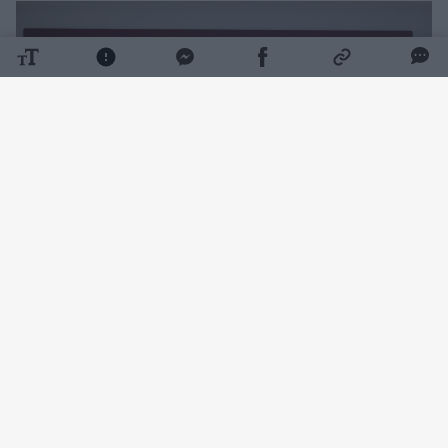
Daugiau nuotraukų (9)
Tikimasi, kad tai sutrumpins pacientų
laukimo laiką, o gydytojai galės visą dėmesį
sutelkti į sudėtingus ir gyvybei pavojingus
atvejus.