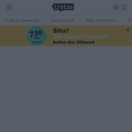
Karas Ukrainoje
Žalioji erdvė
Ačiū, Prezidente
E