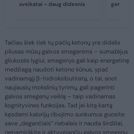
sveikatai – daug didesnis
gerą reg
Tačiau šiek tiek tų pačių ketonų yra didelis
pliusas mūsų galvos smegenims – sumažėjus
gliukozės lygiui, smegenys gali kaip energetinę
medžiagą naudoti ketono kūnus, ypač
vadinamąjį β-hidroksibutiratą, o tai, anot
naujausių mokslinių tyrimų, gali pagerinti
galvos smegenų veiklą – taip vadinamas
kognityvines funkcijas. Tad jei kitą kartą
kęsdami kalorijų ribojimo sunkumus guosite
save „degančiais“ riebalais ir nauda širdžiai,
nepamirškite ir aktyvėjančių galvos smegenų.