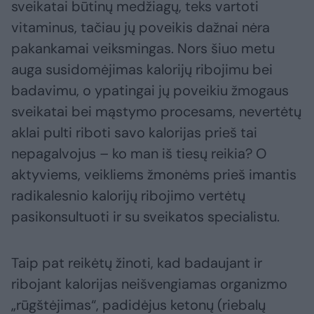
sveikatai būtinų medžiagų, teks vartoti
vitaminus, tačiau jų poveikis dažnai nėra
pakankamai veiksmingas. Nors šiuo metu
auga susidomėjimas kalorijų ribojimu bei
badavimu, o ypatingai jų poveikiu žmogaus
sveikatai bei mąstymo procesams, nevertėtų
aklai pulti riboti savo kalorijas prieš tai
nepagalvojus – ko man iš tiesų reikia? O
aktyviems, veikliems žmonėms prieš imantis
radikalesnio kalorijų ribojimo vertėtų
pasikonsultuoti ir su sveikatos specialistu.
Taip pat reikėtų žinoti, kad badaujant ir
ribojant kalorijas neišvengiamas organizmo
„rūgštėjimas“, padidėjus ketonų (riebalų