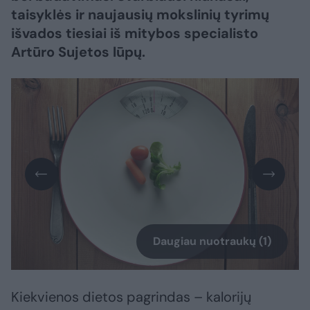
taisyklės ir naujausių mokslinių tyrimų
išvados tiesiai iš mitybos specialisto
Artūro Sujetos lūpų.
Daugiau nuotraukų (1)
Kiekvienos dietos pagrindas – kalorijų