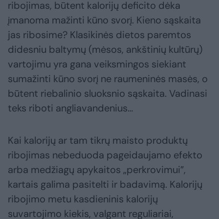
ribojimas, būtent kalorijų deficito dėka
įmanoma mažinti kūno svorį. Kieno sąskaita
jas ribosime? Klasikinės dietos paremtos
didesniu baltymų (mėsos, ankštinių kultūrų)
vartojimu yra gana veiksmingos siekiant
sumažinti kūno svorį ne raumeninės masės, o
būtent riebalinio sluoksnio sąskaita. Vadinasi
teks riboti angliavandenius…
Kai kalorijų ar tam tikrų maisto produktų
ribojimas nebeduoda pageidaujamo efekto
arba medžiagų apykaitos „perkrovimui”,
kartais galima pasitelti ir badavimą. Kalorijų
ribojimo metu kasdieninis kalorijų
suvartojimo kiekis, valgant reguliariai,