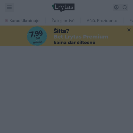
Karas Ukrainoje
Žalioji erdvė
Ačiū, Prezidente
E