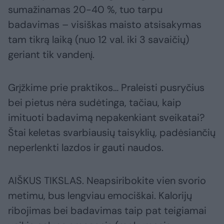
sumažinamas 20-40 %, tuo tarpu
badavimas – visiškas maisto atsisakymas
tam tikrą laiką (nuo 12 val. iki 3 savaičių)
geriant tik vandenį.
Grįžkime prie praktikos… Praleisti pusryčius
bei pietus nėra sudėtinga, tačiau, kaip
imituoti badavimą nepakenkiant sveikatai?
Štai keletas svarbiausių taisyklių, padėsiančių
neperlenkti lazdos ir gauti naudos.
AIŠKUS TIKSLAS. Neapsiribokite vien svorio
metimu, bus lengviau emociškai. Kalorijų
ribojimas bei badavimas taip pat teigiamai