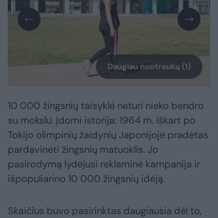
Daugiau nuotraukų (1)
10 000 žingsnių taisyklė neturi nieko bendro
su mokslu. Įdomi istorija: 1964 m. iškart po
Tokijo olimpinių žaidynių Japonijoje pradėtas
pardavinėti žingsnių matuoklis. Jo
pasirodymą lydėjusi reklaminė kampanija ir
išpopuliarino 10 000 žingsnių idėją.
Skaičius buvo pasirinktas daugiausia dėl to,