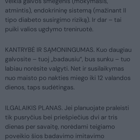
veikia galvos smegenis (mokymasis,
atmintis), endokrininę sistemą (mažinant II
tipo diabeto susirgimo riziką). Ir dar – tai
puiki valios ugdymo treniruotė.
KANTRYBĖ IR SĄMONINGUMAS. Kuo daugiau
galvosite – tuoj „badausiu“, bus sunku – tuo
labiau norėsite valgyti. Net ir susilaikymas
nuo maisto po nakties miego iki 12 valandos
dienos, taps sudėtingas.
ILGALAIKIS PLANAS. Jei planuojate praleisti
tik pusryčius bei priešpiečius dvi ar tris
dienas per savaitę, norėdami teigiamo
poveikio šios badavimo imitavimo