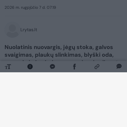
2026 m. rugpjūčio 7 d. 07:19
Lrytas.lt
Nuolatinis nuovargis, jėgų stoka, galvos
svaigimas, plaukų slinkimas, blyški oda,
neramių kojų sindromas ar dusulys lipant
laiptais dažnai nurašomi įtemptam
gyvenimo ritmui, stresui ar miego
trūkumui. Vis dėlto šie simptomai gali
įspėti mus apie vieną dažniausių kraujo
sutrikimų – geležies stokos anemiją,
rašoma pranešime žiniasklaidai.