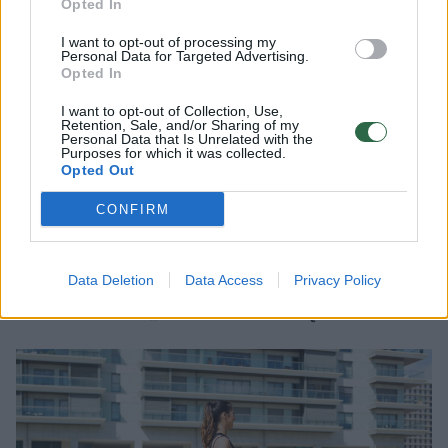
Opted In
pramanas: atskleidė, kiek užtenka
iš tikrųjų
I want to opt-out of processing my
Personal Data for Targeted Advertising.
Opted In
2026 m. rugpjūčio 7 d. 12:22
I want to opt-out of Collection, Use,
Retention, Sale, and/or Sharing of my
Personal Data that Is Unrelated with the
Purposes for which it was collected.
Lrytas.lt
Opted Out
CONFIRM
Tikriausiai esate girdėję, kad 10 000
žingsnių per dieną yra raktas į geresnę
sveikatą ir ilgaamžiškumą. Bet ar šis
Data Deletion
Data Access
Privacy Policy
skaičius nėra „nuleistas iš lubų“?