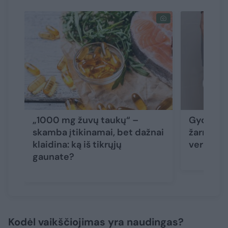
„1000 mg žuvų taukų“ –
Gydytoja
skamba įtikinamai, bet dažnai
žarnyno 
klaidina: ką iš tikrųjų
verčia s
gaunate?
Kodėl vaikščiojimas yra naudingas?