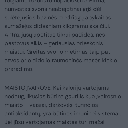
teigiamo rezultato nepasieksite. Pirma,
numestas svoris neabejotinai grįš dėl
sulėtėjusios bazinės medžiagų apykaitos
sumažėjus didesniam kilogramų skaičiui.
Antra, jūsų apetitas tikrai padidės, nes
pastovus alkis – geriausias prieskonis
maistui. Greitas svorio metimas taip pat
atves prie didelio raumeninės masės kiekio
praradimo.
MAISTO ĮVAIROVĖ. Kai kalorijų vartojama
nedaug, likusias būtina gauti iš kuo įvairesnio
maisto – vaisiai, daržovės, turinčios
antioksidantų, yra būtinos imuninei sistemai.
Jei jūsų vartojamas maistas turi mažai