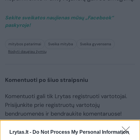
Sekite sveikatos naujienas mūsų „Facebook“
paskyroje!​
mitybos patarimai
Sveika mityba
Sveika gyvensena
Rodyti daugiau žymių
Komentuoti po šiuo straipsniu
Komentuoti gali tik Lrytas registruoti vartotojai.
Prisijunkite prie registruotų vartotojų
bendruomenės ir bendraukite komentaruose!
Lrytas.lt -
Do Not Process My Personal Information
Rodyti komentarus