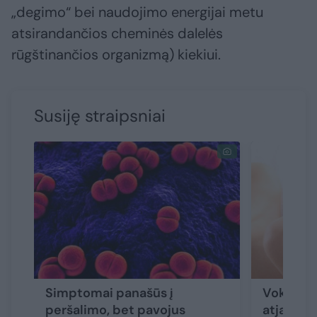
„degimo“ bei naudojimo energijai metu
atsirandančios cheminės dalelės
rūgštinančios organizmą) kiekiui.
Susiję straipsniai
Simptomai panašūs į
Vokų oper
peršalimo, bet pavojus
atjaunina