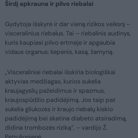
Širdį apkrauna ir pilvo riebalai
Gydytoja išskyrė ir dar vieną rizikos veiksnį –
visceralinius riebalus. Tai – riebalinis audinys,
kuris kaupiasi pilvo ertmėje ir apgaubia
vidaus organus: kepenis, kasą, žarnyną.
„Visceraliniai riebalai išskiria biologiškai
aktyvias medžiagas, kurios sukelia
kraujagyslių pažeidimus ir spazmus,
kraujospūdžio padidėjimą. Jos taip pat
sukelia gliukozės ir kraujo riebalų kiekio
padidėjimą bei skatina diabeto atsiradimą,
didina trombozės riziką“, – vardijo Ž.
Petrulionienė.