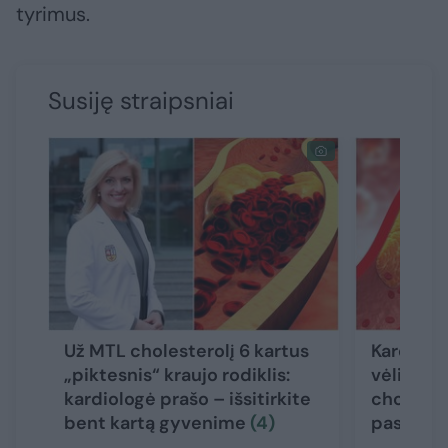
tyrimus.
Susiję straipsniai
Už MTL cholesterolį 6 kartus
Kardiolo
„piktesnis“ kraujo rodiklis:
vėliavą: 
kardiologė prašo – išsitirkite
choleste
bent kartą gyvenime
(4)
paskutin