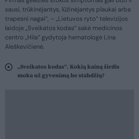
Pirmas geležies stokos simptomas gali būti ir
sausi, trūkinėjantys, lūžinėjantys plaukai arba
trapesni nagai“, – „Lietuvos ryto“ televizijos
laidoje „Sveikatos kodas“ sakė medicinos
centro „Hila“ gydytoja hematologė Lina
Aleškevičienė.
„Sveikatos kodas“. Kokią kainą širdis
moka už gyvenimą be stabdžių?