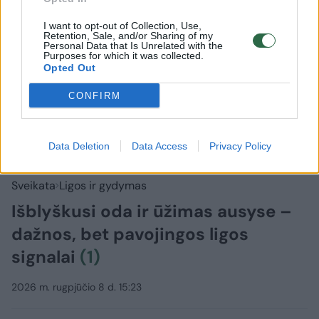
I want to opt-out of Collection, Use,
Retention, Sale, and/or Sharing of my
Personal Data that Is Unrelated with the
Purposes for which it was collected.
Opted Out
CONFIRM
Data Deletion
Data Access
Privacy Policy
Sveikata
Ligos ir gydymas
Išblyškusi oda ir ūžimas ausyse –
dažnos, bet pavojingos ligos
signalai
(1)
2026 m. rugpjūčio 8 d. 15:23