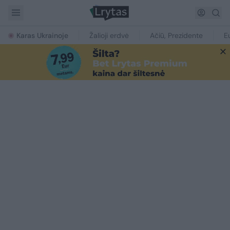
Karas Ukrainoje
Žalioji erdvė
Ačiū, Prezidente
E