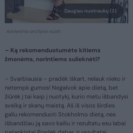
Daugiau nuotraukų (3)
Asmeninio archyvo nuotr.
– Ką rekomenduotumėte kitiems
žmonėms, norintiems sulieknėti?
– Svarbiausia – pradėk iškart, nelauk nieko ir
netempk gumos! Negalvok apie dietą, bet
žiūrėk į tai kaip į nuotykį, kurio metu išbandysi
sveiką ir skanų maistą. Aš iš visos širdies
galiu rekomenduoti Stokholmo dietą, nes
išbandžiau ją savo kailiu ir rezultatu esu labai
patenkinta! Pradėk dabar, ir rezultatai