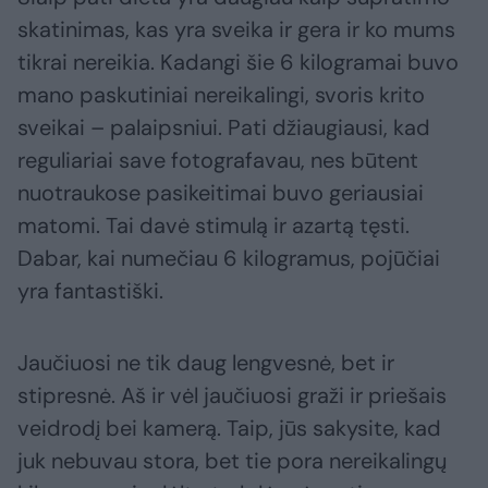
skatinimas, kas yra sveika ir gera ir ko mums
tikrai nereikia. Kadangi šie 6 kilogramai buvo
mano paskutiniai nereikalingi, svoris krito
sveikai – palaipsniui. Pati džiaugiausi, kad
reguliariai save fotografavau, nes būtent
nuotraukose pasikeitimai buvo geriausiai
matomi. Tai davė stimulą ir azartą tęsti.
Dabar, kai numečiau 6 kilogramus, pojūčiai
yra fantastiški.
Jaučiuosi ne tik daug lengvesnė, bet ir
stipresnė. Aš ir vėl jaučiuosi graži ir priešais
veidrodį bei kamerą. Taip, jūs sakysite, kad
juk nebuvau stora, bet tie pora nereikalingų