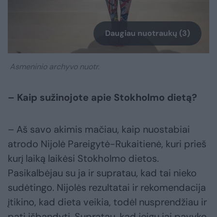
Daugiau nuotraukų (3)
Asmeninio archyvo nuotr.
– Kaip sužinojote apie Stokholmo dietą?
– Aš savo akimis mačiau, kaip nuostabiai
atrodo Nijolė Pareigytė-Rukaitienė, kuri prieš
kurį laiką laikėsi Stokholmo dietos.
Pasikalbėjau su ja ir supratau, kad tai nieko
sudėtingo. Nijolės rezultatai ir rekomendacija
įtikino, kad dieta veikia, todėl nusprendžiau ir
pati išbandyti. Supratau, kad jeigu jai pavyko,