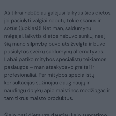
Aš tikrai nebūčiau galėjusi laikytis šios dietos,
jei pasiūlyti valgiai nebūtų tokie skanūs ir
sotūs (juokiasi)! Net man, saldumynų
mėgėjai, laikytis dietos nebuvo sunku, nes į
šią mano silpnybę buvo atsižvelgta ir buvo
pasiūlytos sveikų saldumynų alternatyvos.
Labai patiko mitybos specialistų teikiamos
paslaugos – man atsakydavo greitai ir
profesionaliai. Per mitybos specialistų
konsultacijas sužinojau daug naujų ir
naudingų dalykų apie maistines medžiagas ir
tam tikrus maisto produktus.
Šiaip pati dieta yra daugiau kaip supratimo