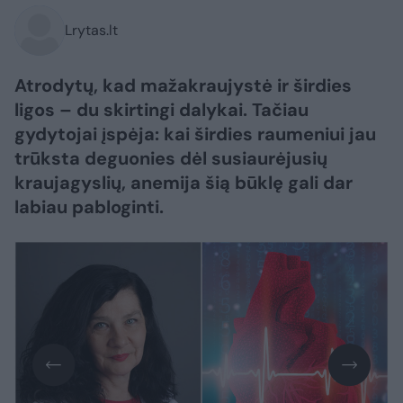
Lrytas.lt
Atrodytų, kad mažakraujystė ir širdies
ligos – du skirtingi dalykai. Tačiau
gydytojai įspėja: kai širdies raumeniui jau
trūksta deguonies dėl susiaurėjusių
kraujagyslių, anemija šią būklę gali dar
labiau pabloginti.