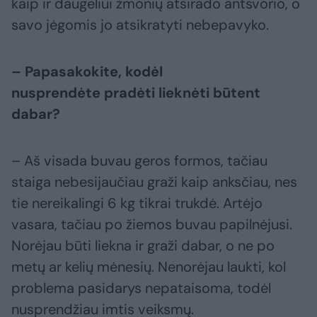
kaip ir daugeliui žmonių atsirado antsvorio, o
savo jėgomis jo atsikratyti nebepavyko.
– Papasakokite, kodėl
nusprendėte pradėti lieknėti būtent
dabar?
– Aš visada buvau geros formos, tačiau
staiga nebesijaučiau graži kaip anksčiau, nes
tie nereikalingi 6 kg tikrai trukdė. Artėjo
vasara, tačiau po žiemos buvau papilnėjusi.
Norėjau būti liekna ir graži dabar, o ne po
metų ar kelių mėnesių. Nenorėjau laukti, kol
problema pasidarys nepataisoma, todėl
nusprendžiau imtis veiksmų.