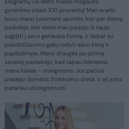
kilogramų vis dėlto trukdė mėgautis
gyvenimu visais 100 procentų! Man svarbi
buvo mano juosmens apimtis, kuri per žiemą
padidėjo, bet dieta man padėjo iš naujo
sugrįžti į savo geriausia formą, ir dabar su
pasididžiavimu galiu rodyti savo kūną ir
paplūdimyje. Mano draugės jau pirmą
savaitę pastebėjo, kad tapau lieknesnė,
mano kūnas – stangresnis. Jos pačios
pradėjo domėtis Stokholmo dieta, ir aš joms
patariau užsiregistruoti.