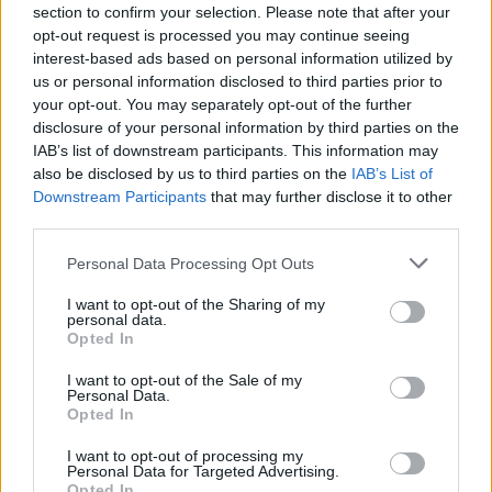
section to confirm your selection. Please note that after your
Stokholmo dieta
Mityba
antsvoris
opt-out request is processed you may continue seeing
interest-based ads based on personal information utilized by
us or personal information disclosed to third parties prior to
your opt-out. You may separately opt-out of the further
disclosure of your personal information by third parties on the
Komentuoti po šiuo straipsniu
IAB’s list of downstream participants. This information may
also be disclosed by us to third parties on the
IAB’s List of
Komentuoti gali tik Lrytas registruoti vartotojai.
Downstream Participants
that may further disclose it to other
Prisijunkite prie registruotų vartotojų
third parties.
bendruomenės ir bendraukite komentaruose!
Personal Data Processing Opt Outs
I want to opt-out of the Sharing of my
personal data.
Rodyti komentarus
Opted In
I want to opt-out of the Sale of my
Prisijungti komentatoriams
Personal Data.
Opted In
I want to opt-out of processing my
Personal Data for Targeted Advertising.
Opted In