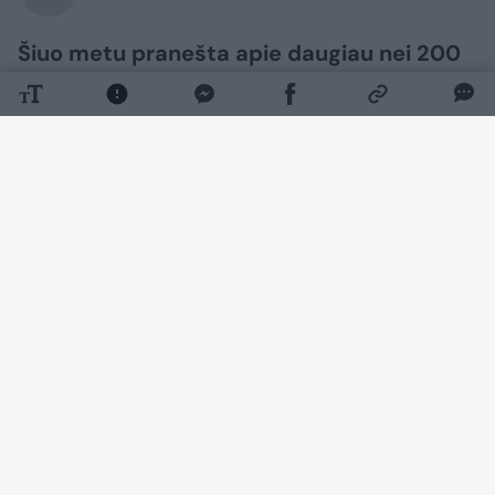
Šiuo metu pranešta apie daugiau nei 200
mirties atvejų, susijusių su populiariomis
svorio mažinimo injekcijomis „Mounjaro“ ir
„Wegovy“. Vaistų priežiūros institucijos
duomenimis, taip pat užregistruota 15
000 pranešimų apie „sunkius“ šių svorio
mažinimo injekcijų šalutinius poveikius.