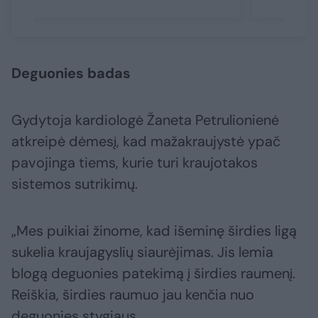
Deguonies badas
Gydytoja kardiologė Žaneta Petrulionienė
atkreipė dėmesį, kad mažakraujystė ypač
pavojinga tiems, kurie turi kraujotakos
sistemos sutrikimų.
„Mes puikiai žinome, kad išeminę širdies ligą
sukelia kraujagyslių siaurėjimas. Jis lemia
blogą deguonies patekimą į širdies raumenį.
Reiškia, širdies raumuo jau kenčia nuo
deguonies stygiaus.