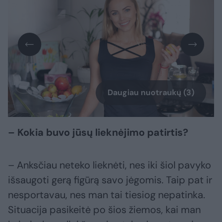
Daugiau nuotraukų (3)
– Kokia buvo jūsų lieknėjimo patirtis?
– Anksčiau neteko lieknėti, nes iki šiol pavyko
išsaugoti gerą figūrą savo jėgomis. Taip pat ir
nesportavau, nes man tai tiesiog nepatinka.
Situacija pasikeitė po šios žiemos, kai man