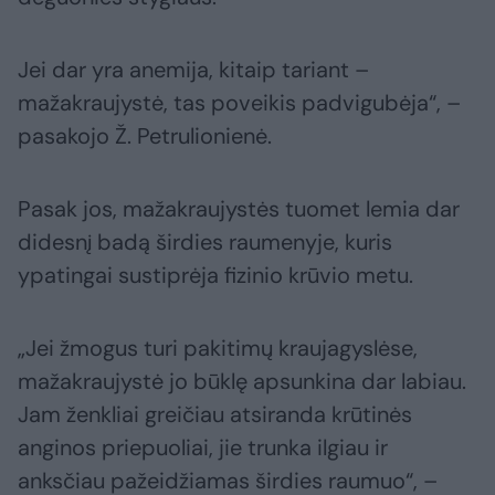
Jei dar yra anemija, kitaip tariant –
mažakraujystė, tas poveikis padvigubėja“, –
pasakojo Ž. Petrulionienė.
Pasak jos, mažakraujystės tuomet lemia dar
didesnį badą širdies raumenyje, kuris
ypatingai sustiprėja fizinio krūvio metu.
„Jei žmogus turi pakitimų kraujagyslėse,
mažakraujystė jo būklę apsunkina dar labiau.
Jam ženkliai greičiau atsiranda krūtinės
anginos priepuoliai, jie trunka ilgiau ir
anksčiau pažeidžiamas širdies raumuo“, –