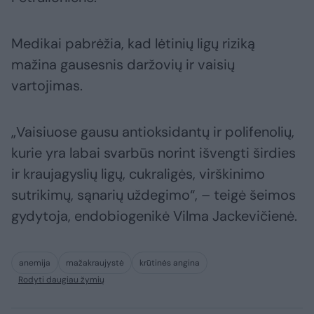
Medikai pabrėžia, kad lėtinių ligų riziką
mažina gausesnis daržovių ir vaisių
vartojimas.
„Vaisiuose gausu antioksidantų ir polifenolių,
kurie yra labai svarbūs norint išvengti širdies
ir kraujagyslių ligų, cukraligės, virškinimo
sutrikimų, sąnarių uždegimo“, – teigė šeimos
gydytoja, endobiogenikė Vilma Jackevičienė.
anemija
mažakraujystė
krūtinės angina
Rodyti daugiau žymių