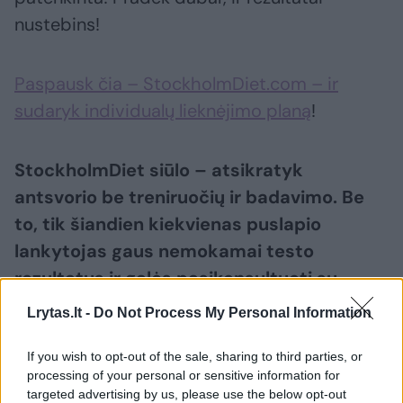
nustebins!
Paspausk čia – StockholmDiet.com – ir
sudaryk individualų lieknėjimo planą
!
StockholmDiet siūlo – atsikratyk
antsvorio be treniruočių ir badavimo. Be
to, tik šiandien kiekvienas puslapio
lankytojas gaus nemokamai testo
rezultatus ir galės pasikonsultuoti su
lieknėjimo specialistu!
Lrytas.lt -
Do Not Process My Personal Information
If you wish to opt-out of the sale, sharing to third parties, or
Tekstas parengtas bendradarbiaujant su reklamos užsakovais. Redakcijos
nuomonė nebūtinai sutampa su publikacijos teiginiais.
processing of your personal or sensitive information for
targeted advertising by us, please use the below opt-out