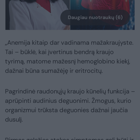
Daugiau nuotraukų (6)
„Anemija kitaip dar vadinama mažakraujyste.
Tai – būklė, kai įvertinus bendrą kraujo
tyrimą, matome mažesnį hemoglobino kiekį,
dažnai būna sumažėję ir eritrocitų.
Pagrindinė raudonųjų kraujo kūnelių funkcija –
aprūpinti audinius deguonimi. Žmogus, kurio
organizmui trūksta deguonies dažnai jaučia
dusulį.