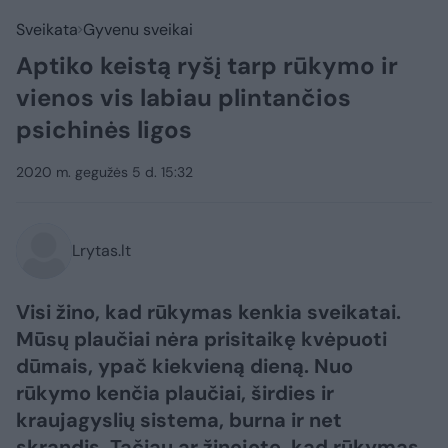
Sveikata
Gyvenu sveikai
Aptiko keistą ryšį tarp rūkymo ir
vienos vis labiau plintančios
psichinės ligos
2020 m. gegužės 5 d. 15:32
Lrytas.lt
Visi žino, kad rūkymas kenkia sveikatai.
Mūsų plaučiai nėra prisitaikę kvėpuoti
dūmais, ypač kiekvieną dieną. Nuo
rūkymo kenčia plaučiai, širdies ir
kraujagyslių sistema, burna ir net
skrandis. Tačiau ar žinojote, kad rūkymas