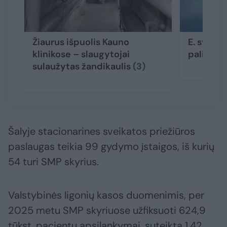
Žiaurus išpuolis Kauno
E. sveika
klinikose – slaugytojai
palies t
sulaužytas žandikaulis
(3)
Šalyje stacionarines sveikatos priežiūros
paslaugas teikia 99 gydymo įstaigos, iš kurių
54 turi SMP skyrius.
Valstybinės ligonių kasos duomenimis, per
2025 metu SMP skyriuose užfiksuoti 624,9
tūkst. pacientų apsilankymai, suteikta 1,42