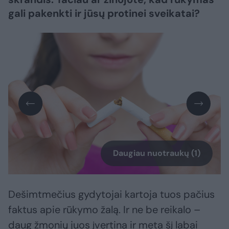
gali pakenkti ir jūsų protinei sveikatai?
Daugiau nuotraukų (1)
Dešimtmečius gydytojai kartoja tuos pačius
faktus apie rūkymo žalą. Ir ne be reikalo –
daug žmonių juos įvertina ir meta šį labai