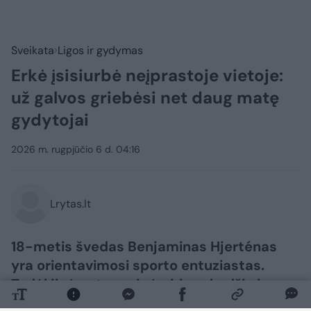
Sveikata
Ligos ir gydymas
Erkė įsisiurbė neįprastoje vietoje:
už galvos griebėsi net daug matę
gydytojai
2026 m. rugpjūčio 6 d. 04:16
Lrytas.lt
18-metis švedas Benjaminas Hjerténas
yra orientavimosi sporto entuziastas.
Todėl jis įpratęs prie įvairių vabzdžių ir
parazitų. Tačiau vaikinui erkė įsisiurbė