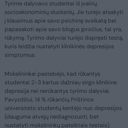
Tyrime dalyvavo studentai iš įvairių
socioekonominių sluoksnių. Jie turėjo atsakyti
į klausimus apie savo psichinę sveikatą bei
papasakoti apie savo blogus įpročius, tai yra,
rūkymą. Tyrimo dalyviai turėjo išspręsti testą,
kuris leidžia nustatyti klinikinės depresijos
simptomus.
Mokslininkai pastebėjo, kad rūkantys
studentai 2-3 kartus dažniau sirgo klinikine
depresija nei nerūkantys tyrimo dalyviai.
Pavyzdžiui, 14 % rūkančių Prištinos
universiteto studentų kentėjo nuo depresijos
(dauguma atvejų nediagnozuoti, bet
nustatyti mokslininkų pateiktais testais).