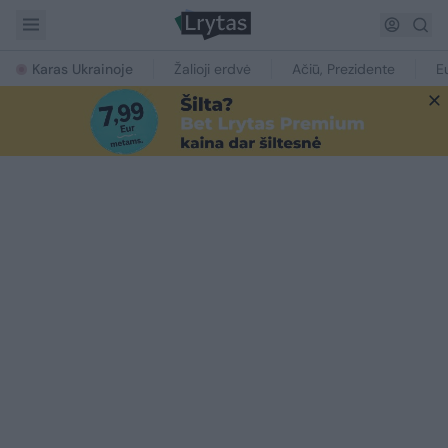
Karas Ukrainoje
Žalioji erdvė
Ačiū, Prezidente
E