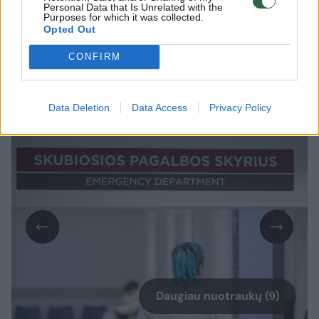
Nuo lapkričio 1-osios skubiosios
Personal Data that Is Unrelated with the
Purposes for which it was collected.
medicinos pagalbos (SMP) skyriuose dalį
Opted Out
lengvesnės būklės pacientų savarankiškai
CONFIRM
galės apžiūrėti ir gydyti išplėstinės
praktikos slaugytojai, pranešė Sveikatos
apsaugos ministerija (SAM).
Data Deletion
Data Access
Privacy Policy
Daugiau nuotraukų (9)