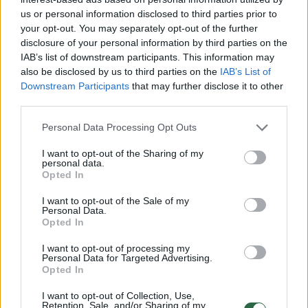
us or personal information disclosed to third parties prior to
your opt-out. You may separately opt-out of the further
disclosure of your personal information by third parties on the
IAB’s list of downstream participants. This information may
also be disclosed by us to third parties on the
IAB’s List of
Downstream Participants
that may further disclose it to other
Sveikata
Medicinos žinios
third parties.
Gydytojo nereikės: skubios
Personal Data Processing Opt Outs
pagalbos skyriuose pacientus
I want to opt-out of the Sharing of my
apžiūrėti ir gydyti galės slaugytojai
personal data.
Opted In
(6)
I want to opt-out of the Sale of my
Personal Data.
2026 m. rugpjūčio 6 d. 07:16
Opted In
I want to opt-out of processing my
Personal Data for Targeted Advertising.
Lrytas.lt
Opted In
I want to opt-out of Collection, Use,
Retention, Sale, and/or Sharing of my