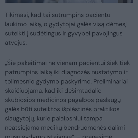
Tikimasi, kad tai sutrumpins pacientų
laukimo laiką, o gydytojai galės visą dėmesį
sutelkti į sudėtingus ir gyvybei pavojingus
atvejus.
„Šie pakeitimai ne vienam pacientui šiek tiek
patrumpins laiką iki diagnozės nustatymo ir
tolimesnio gydymo paskyrimo. Preliminariai
skaičiuojama, kad iki dešimtadalio
skubiosios medicinos pagalbos paslaugų
galės būti suteiktos išplėstinės praktikos
slaugytojų, kurie palaipsniui tampa
neatsiejama medikų bendruomenės dalimi
mūsų gydymo įstaigose“, – pranešime