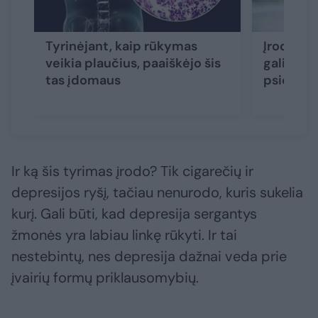
Tyrinėjant, kaip rūkymas
Įrodė, k
veikia plaučius, paaiškėjo šis
gali smar
tas įdomaus
psichinę
Ir ką šis tyrimas įrodo? Tik cigarečių ir
depresijos ryšį, tačiau nenurodo, kuris sukelia
kurį. Gali būti, kad depresija sergantys
žmonės yra labiau linkę rūkyti. Ir tai
nestebintų, nes depresija dažnai veda prie
įvairių formų priklausomybių.