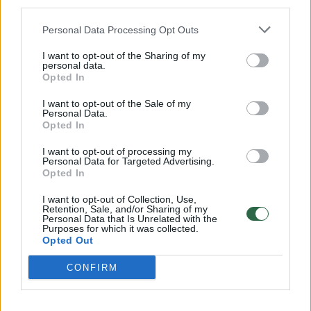
donorystės koordinavimo centrai.
third parties.
Personal Data Processing Opt Outs
Ir būtent jų koordinatoriai padeda
I want to opt-out of the Sharing of my
donorystės veikloje dalyvaujančioms regionų
personal data.
Opted In
ligoninėms paruošti identifikuoti donorą,
I want to opt-out of the Sale of my
konsultuoja gydytojus ir organizuoja visą
Personal Data.
Opted In
veiksmų seką, kad organai, kurie bus
naudojami donorystei, saugiai, sklandžiai
I want to opt-out of processing my
Personal Data for Targeted Advertising.
patektų iki operacinės, kur jau bus atlikta
Opted In
transplantacija.
I want to opt-out of Collection, Use,
Retention, Sale, and/or Sharing of my
Personal Data that Is Unrelated with the
Purposes for which it was collected.
Opted Out
Susiję straipsniai
CONFIRM