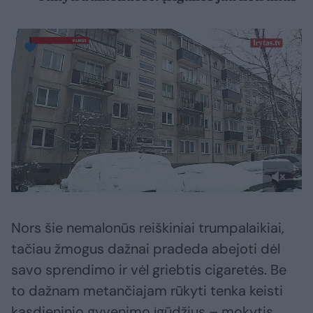
Nors šie nemalonūs reiškiniai trumpalaikiai,
tačiau žmogus dažnai pradeda abejoti dėl
savo sprendimo ir vėl griebtis cigaretės. Be
to dažnam metančiajam rūkyti tenka keisti
kasdieninio gyvenimo įgūdžius – mokytis