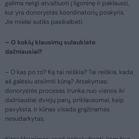
galima netgi atvažiuoti į ligoninę ir paklausti,
kur yra donorystės koordinatorių poskyris.
Jie mielai sutiks pasikalbėti.
– O kokių klausimų sulaukiate
dažniausiai?
– O kas po to? Ką tai reiškia? Tai reiškia, kada
aš galėsiu atsiimti kūną? Atsakymas:
donorystės procesas trunka nuo vienos iki
dažniausiai dviejų parų, priklausomai, kaip
pavyksta. Ir kūnas visada grąžinamas
nesudarkytas.
Kitas klausimas: ar aš galėsiu žinoti, kam bus