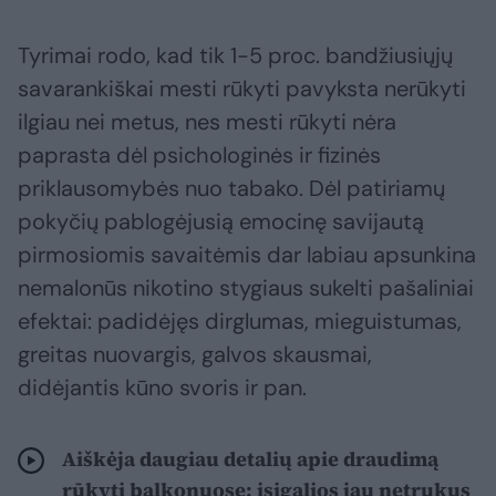
Tyrimai rodo, kad tik 1-5 proc. bandžiusiųjų
savarankiškai mesti rūkyti pavyksta nerūkyti
ilgiau nei metus, nes mesti rūkyti nėra
paprasta dėl psichologinės ir fizinės
priklausomybės nuo tabako. Dėl patiriamų
pokyčių pablogėjusią emocinę savijautą
pirmosiomis savaitėmis dar labiau apsunkina
nemalonūs nikotino stygiaus sukelti pašaliniai
efektai: padidėjęs dirglumas, mieguistumas,
greitas nuovargis, galvos skausmai,
didėjantis kūno svoris ir pan.
Aiškėja daugiau detalių apie draudimą
rūkyti balkonuose: įsigalios jau netrukus