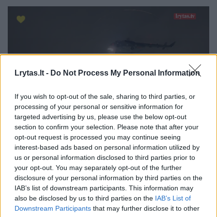
Lrytas.lt -
Do Not Process My Personal Information
If you wish to opt-out of the sale, sharing to third parties, or
processing of your personal or sensitive information for
targeted advertising by us, please use the below opt-out
section to confirm your selection. Please note that after your
opt-out request is processed you may continue seeing
Bet nepaisant to, jog žmonės sutinka
interest-based ads based on personal information utilized by
donuoti, dar turi veikti ir medicininė sistema.
us or personal information disclosed to third parties prior to
your opt-out. You may separately opt-out of the further
Ypač geri rezultatai pasiekti dėl daugelį metų
disclosure of your personal information by third parties on the
stiprintos sistemos, nes nuo 2023 m. liepos
IAB’s list of downstream participants. This information may
also be disclosed by us to third parties on the
IAB’s List of
Lietuvoje pradėjo veikti trys regioniniai
Downstream Participants
that may further disclose it to other