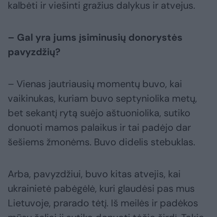
kalbėti ir viešinti gražius dalykus ir atvejus.
– Gal yra jums įsiminusių donorystės
pavyzdžių?
– Vienas jautriausių momentų buvo, kai
vaikinukas, kuriam buvo septyniolika metų,
bet sekantį rytą suėjo aštuoniolika, sutiko
donuoti mamos palaikus ir tai padėjo dar
šešiems žmonėms. Buvo didelis stebuklas.
Arba, pavyzdžiui, buvo kitas atvejis, kai
ukrainietė pabėgėlė, kuri glaudėsi pas mus
Lietuvoje, prarado tėtį. Iš meilės ir padėkos