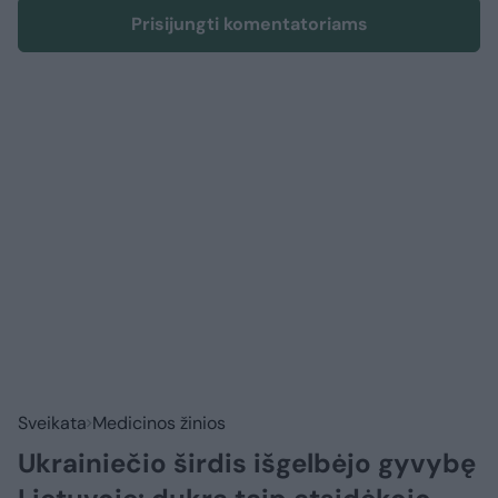
Prisijungti komentatoriams
Sveikata
Medicinos žinios
Ukrainiečio širdis išgelbėjo gyvybę