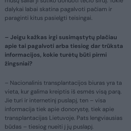
mūsų šaliai ji sutiko donuoti tėčio širdį. Tokie
dalykai labai skatina pagalvoti pačiam ir
paraginti kitus pasielgti teisingai.
– Jeigu kažkas irgi susimąstytų plačiau
apie tai pagalvoti arba tiesiog dar trūksta
informacijos, kokie turėtų būti pirmi
žingsniai?
– Nacionalinis transplantacijos biuras yra ta
vieta, kur galima kreiptis iš esmės visą parą.
Jie turi ir internetinį puslapį, ten – visa
informacija tiek apie donorystę, tiek apie
transplantacijas Lietuvoje. Pats lengviausias
būdas – tiesiog nueiti į jų puslapį.