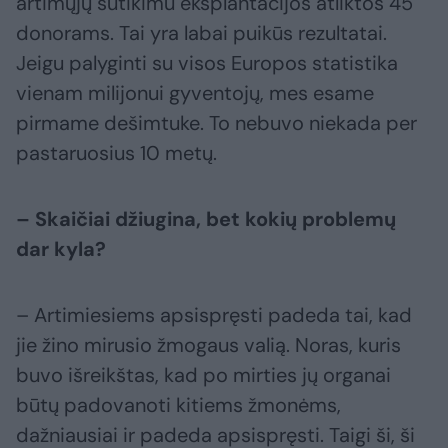
artimųjų sutikimu eksplantacijos atliktos 45
donorams. Tai yra labai puikūs rezultatai.
Jeigu palyginti su visos Europos statistika
vienam milijonui gyventojų, mes esame
pirmame dešimtuke. To nebuvo niekada per
pastaruosius 10 metų.
– Skaičiai džiugina, bet kokių problemų
dar kyla?
– Artimiesiems apsispręsti padeda tai, kad
jie žino mirusio žmogaus valią. Noras, kuris
buvo išreikštas, kad po mirties jų organai
būtų padovanoti kitiems žmonėms,
dažniausiai ir padeda apsispręsti. Taigi ši, ši