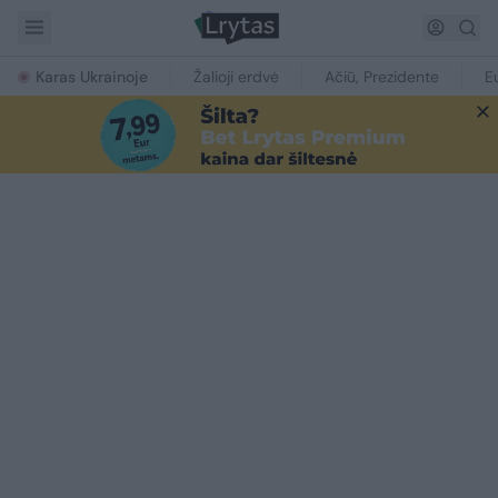
Karas Ukrainoje
Žalioji erdvė
Ačiū, Prezidente
E