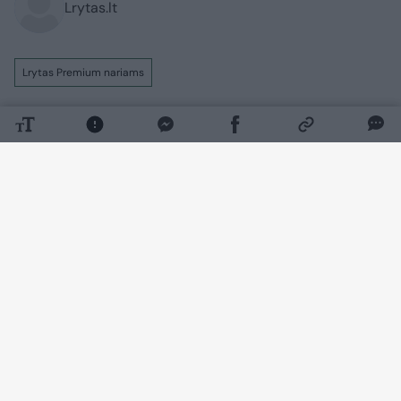
Lrytas.lt
Lrytas Premium nariams
Ryte vos pašokus iš lovos – puodelis
drungno vandens. Ar tai naudingas
įprotis? „Kiekvieno organizmas
individualus – jei žmogui tinka, tai tikrai
yra gerai“, – sako Vilniaus universiteto
Medicinos fakulteto profesorius, mitybos
ekspertas Rimantas Stukas.