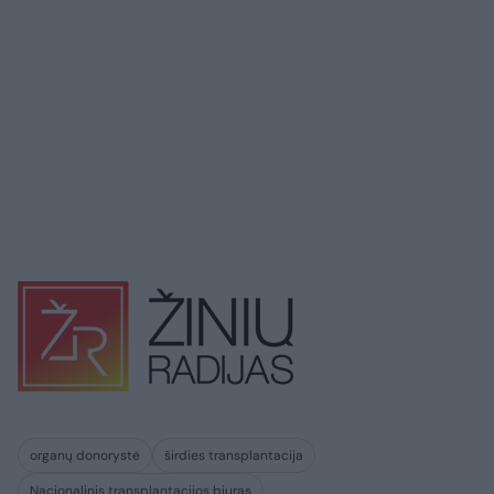
organų donorystė
širdies transplantacija
Nacionalinis transplantacijos biuras