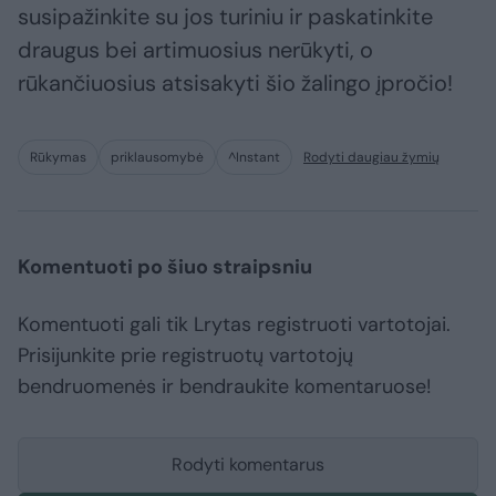
susipažinkite su jos turiniu ir paskatinkite
draugus bei artimuosius nerūkyti, o
rūkančiuosius atsisakyti šio žalingo įpročio!
Rūkymas
priklausomybė
^Instant
Rodyti daugiau žymių
Komentuoti po šiuo straipsniu
Komentuoti gali tik Lrytas registruoti vartotojai.
Prisijunkite prie registruotų vartotojų
bendruomenės ir bendraukite komentaruose!
Rodyti komentarus