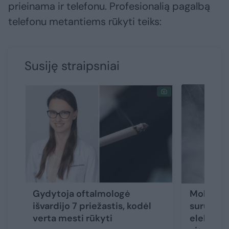
prieinama ir telefonu. Profesionalią pagalbą
telefonu metantiems rūkyti teiks:
Susiję straipsniai
Gydytoja oftalmologė
Mokiniai
išvardijo 7 priežastis, kodėl
surūko vė
verta mesti rūkyti
elektron