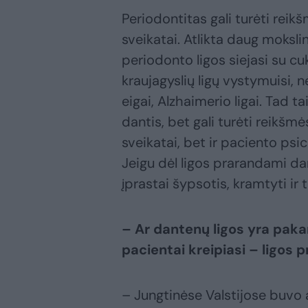
Periodontitas gali turėti reikš
sveikatai. Atlikta daug moksl
periodonto ligos siejasi su cuk
kraujagyslių ligų vystymuisi, 
eigai, Alzhaimerio ligai. Tad tai
dantis, bet gali turėti reikšmės
sveikatai, bet ir paciento psi
Jeigu dėl ligos prarandami d
įprastai šypsotis, kramtyti ir 
– Ar dantenų ligos yra pak
pacientai kreipiasi – ligos p
– Jungtinėse Valstijose buvo a