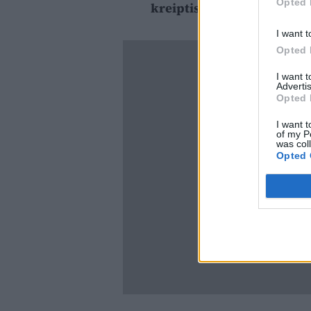
Opted 
kreiptis pas odontologą?
I want t
Opted 
I want 
Advertis
Opted 
I want t
of my P
was col
Opted 