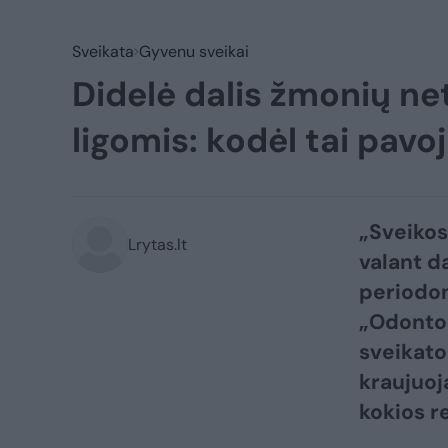
Sveikata
Gyvenu sveikai
Didelė dalis žmonių ne
ligomis: kodėl tai pavo
„Sveikos
Lrytas.lt
valant d
periodon
„Odontol
sveikatos
kraujuoj
kokios r