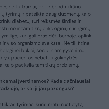
mės ne tik burnai, bet ir bendrai kūno
inių tyrimų ir pateikta daug duomenų, kaip
riniu diabetu, turi reikšmės širdies ir
nėštumo ir tam tikrų onkologinių susirgimų
 yra liga, kuri gali prasidėti burnoje, aplink
 ir viso organizmo sveikatai. Ne tik fizinei
chologinei būklei, socialiniam gyvenimui.
antys, pacientas nebeturi galimybės
tai taip pat kelia tam tikrų problemų.
ankamai įvertinamos? Kada dažniausiai
radžioje, ar kai ji jau pažengusi?
tliktas tyrimas, kurio metu nustatyta,