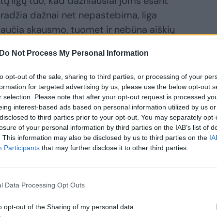
tų ligų tuo, kad dažniausiai joms esant
radžia dažnai net nepastebima, liga
jaučia skausmo, tuomet ir nebūna aiškių
s į gydytoją, kaip kad būna danties
Do Not Process My Personal Information
to opt-out of the sale, sharing to third parties, or processing of your per
formation for targeted advertising by us, please use the below opt-out s
 skausmą, dažniausiai tai reiškia, kad tai
r selection. Please note that after your opt-out request is processed y
ija. Bet dažniausiai pacientai skundžiasi
eing interest-based ads based on personal information utilized by us or
disclosed to third parties prior to your opt-out. You may separately opt-
alant dantis, nurodo dantenų niežėjimą,
losure of your personal information by third parties on the IAB’s list of
kad pacientai pastebi, jog dantys galbūt
. This information may also be disclosed by us to third parties on the
IA
 judėti ar tarp dantų atsirado didesni
Participants
that may further disclose it to other third parties.
i irgi rodo, kad liga jau pažengusi. Kartais
ti, nes pakitimai yra negrįžtami.
l Data Processing Opt Outs
o opt-out of the Sharing of my personal data.
 kraujuojant dantenoms būtina iškart