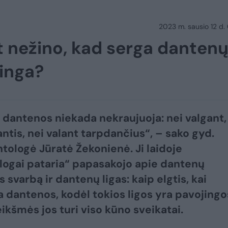
2023 m. sausio 12 d.
t nežino, kad serga danten
jinga?
 dantenos niekada nekraujuoja: nei valgant,
antis, nei valant tarpdančius“, – sako gyd.
tologė Jūratė Žekonienė. Ji laidoje
ogai pataria“ papasakojo apie dantenų
 svarbą ir dantenų ligas: kaip elgtis, kai
a dantenos, kodėl tokios ligos yra pavojingos
eikšmės jos turi viso kūno sveikatai.