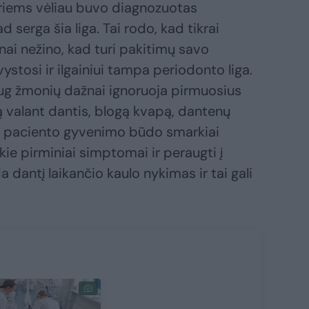
uriems vėliau buvo diagnozuotas
d serga šia liga. Tai rodo, kad tikrai
ai nežino, kad turi pakitimų savo
ystosi ir ilgainiui tampa periodonto liga.
daug žmonių dažnai ignoruoja pirmuosius
 valant dantis, blogą kvapą, dantenų
 paciento gyvenimo būdo smarkiai
okie pirminiai simptomai ir peraugti į
 dantį laikančio kaulo nykimas ir tai gali