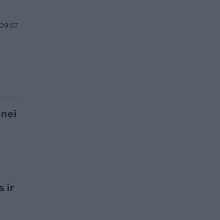
 09:57
ų
 nei
 ir