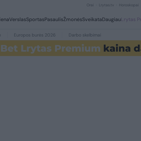
Orai
Lrytas.tv
Horoskopai
iena
Verslas
Sportas
Pasaulis
Žmonės
Sveikata
Daugiau
Lrytas 
e
Europos burės 2026
Darbo skelbimai