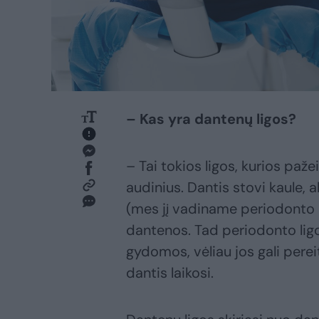
– Kas yra dantenų ligos?
– Tai tokios ligos, kurios paž
audinius. Dantis stovi kaule, a
(mes jį vadiname periodonto ra
dantenos. Tad periodonto ligo
gydomos, vėliau jos gali pereiti
dantis laikosi.