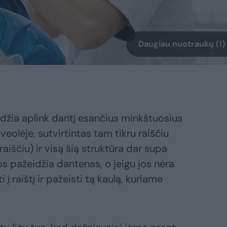
Daugiau nuotraukų (1)
eidžia aplink dantį esančius minkštuosius
lveolėje, sutvirtintas tam tikru raiščiu
iščiu) ir visą šią struktūra dar supa
s pažeidžia dantenas, o jeigu jos nėra
 į raištį ir pažeisti tą kaulą, kuriame