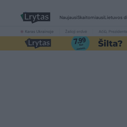
Naujausi
Skaitomiausi
Lietuvos d
Karas Ukrainoje
Žalioji erdvė
Ačiū, Prezident