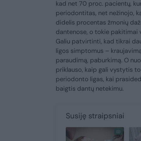
kad net 70 proc. pacientų, k
periodontitas, net nežinojo, ka
didelis procentas žmonių dažn
dantenose, o tokie pakitimai v
Galiu patvirtinti, kad tikrai 
ligos simptomus – kraujavimą
paraudimą, paburkimą. O nuo
priklauso, kaip gali vystytis t
periodonto ligas, kai prasideda
baigtis dantų netekimu.
Susiję straipsniai