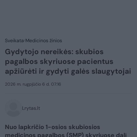
Sveikata
Medicinos žinios
Gydytojo nereikės: skubios
pagalbos skyriuose pacientus
apžiūrėti ir gydyti galės slaugytojai
2026 m. rugpjūčio 6 d. 07:16
Lrytas.lt
Nuo lapkričio 1-osios skubiosios
medicinos pagalbos (SMP) skyriuose dalį