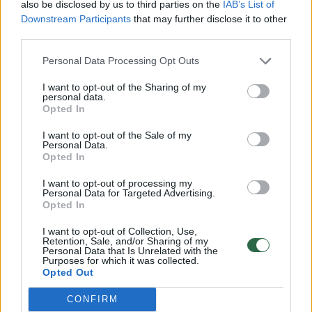
also be disclosed by us to third parties on the
IAB’s List of
E. F. Fango laboratorija tyrė dar pirmojo šio
Downstream Participants
that may further disclose it to other
amžiaus dešimtmečio pradžioje. Tai trukdo E.
third parties.
F. Fangui ir jo komandai patentuoti savo
Personal Data Processing Opt Outs
atradimą, o tai yra būtina norint pritraukti
I want to opt-out of the Sharing of my
lėšų vaistų kūrimui.
personal data.
Opted In
I want to opt-out of the Sale of my
„Dabar naudojame dirbtinį intelektą, kad šiek
Personal Data.
Opted In
tiek pakeistume cheminę struktūrą ir
gautume naują junginį, kurio veikla būtų tokia
I want to opt-out of processing my
Personal Data for Targeted Advertising.
pati, bet kurį galėtume patentuoti“, –
Opted In
„sciencenorway.no“ sakė E. F. Fangas.
I want to opt-out of Collection, Use,
Retention, Sale, and/or Sharing of my
Personal Data that Is Unrelated with the
Purposes for which it was collected.
Valgykite daugiau spalvingų vaisių!
Opted Out
CONFIRM