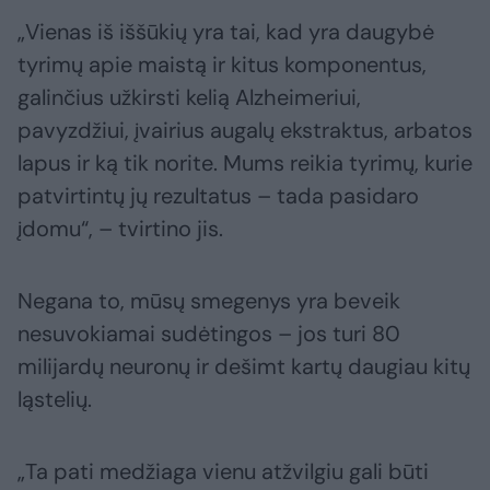
„Vienas iš iššūkių yra tai, kad yra daugybė
tyrimų apie maistą ir kitus komponentus,
galinčius užkirsti kelią Alzheimeriui,
pavyzdžiui, įvairius augalų ekstraktus, arbatos
lapus ir ką tik norite. Mums reikia tyrimų, kurie
patvirtintų jų rezultatus – tada pasidaro
įdomu“, – tvirtino jis.
Negana to, mūsų smegenys yra beveik
nesuvokiamai sudėtingos – jos turi 80
milijardų neuronų ir dešimt kartų daugiau kitų
ląstelių.
„Ta pati medžiaga vienu atžvilgiu gali būti