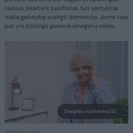
vaisius, įskaitant pasiflorus, turi santykinai
mažą galimybę susirgti demencija. Jiems taip
pat yra būdinga geresnė smegenų veikla.
Daugiau nuotraukų (3)
Alzheimerio liga