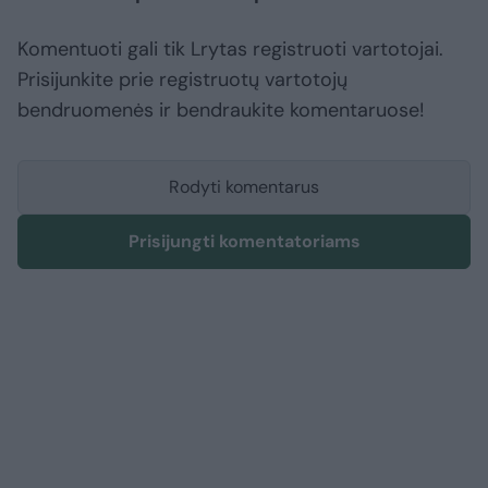
Komentuoti gali tik Lrytas registruoti vartotojai.
Prisijunkite prie registruotų vartotojų
bendruomenės ir bendraukite komentaruose!
Rodyti komentarus
Prisijungti komentatoriams