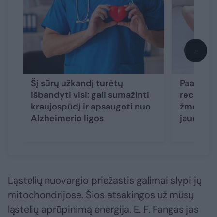
→
Šį sūrų užkandį turėtų
Paaiškėj
išbandyti visi: gali sumažinti
receptas:
kraujospūdį ir apsaugoti nuo
žmonės g
Alzheimerio ligos
jaučiasi 
Ląstelių nuovargio priežastis galimai slypi jų
mitochondrijose. Šios atsakingos už mūsų
ląstelių aprūpinimą energija. E. F. Fangas jas