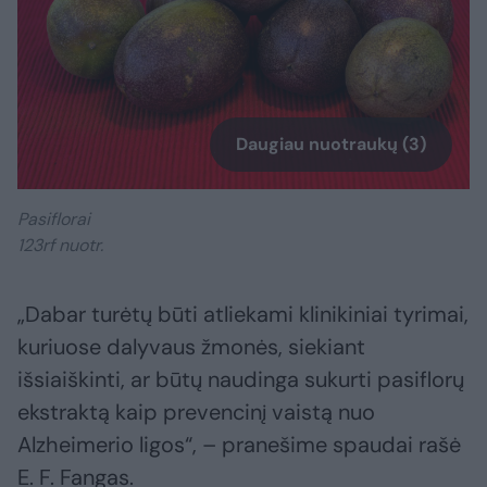
Daugiau nuotraukų (3)
Pasiflorai
123rf nuotr.
„Dabar turėtų būti atliekami klinikiniai tyrimai,
kuriuose dalyvaus žmonės, siekiant
išsiaiškinti, ar būtų naudinga sukurti pasiflorų
ekstraktą kaip prevencinį vaistą nuo
Alzheimerio ligos“, – pranešime spaudai rašė
E. F. Fangas.