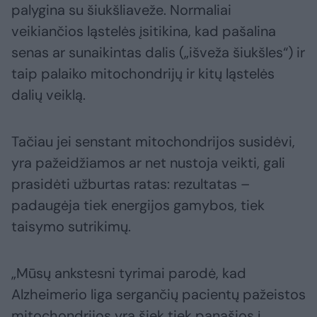
palygina su šiukšliaveže. Normaliai
veikiančios ląstelės įsitikina, kad pašalina
senas ar sunaikintas dalis („išveža šiukšles“) ir
taip palaiko mitochondrijų ir kitų ląstelės
dalių veiklą.
Tačiau jei senstant mitochondrijos susidėvi,
yra pažeidžiamos ar net nustoja veikti, gali
prasidėti užburtas ratas: rezultatas –
padaugėja tiek energijos gamybos, tiek
taisymo sutrikimų.
„Mūsų ankstesni tyrimai parodė, kad
Alzheimerio liga sergančių pacientų pažeistos
mitochondrijos yra šiek tiek panašios į