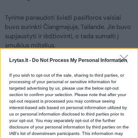
Tyrime panaudoti švieži pasifloros vaisiai
buvo surinkti Čiangmajuje, Tailande. Jie buvo
supjaustyti ir išdžiovinti, o tada sumalti į
smulkius miltelius.
Lrytas.lt -
Do Not Process My Personal Information
Ilgas vaisto laukimas
If you wish to opt-out of the sale, sharing to third parties, or
processing of your personal or sensitive information for
Kelias nuo šio atradimo iki galimo vaisto
targeted advertising by us, please use the below opt-out
pagaminimo yra ilgas – mažiausiai 10–15
section to confirm your selection. Please note that after your
opt-out request is processed you may continue seeing
metų.
interest-based ads based on personal information utilized by
us or personal information disclosed to third parties prior to
your opt-out. You may separately opt-out of the further
Kad situacija būtų dar sudėtingesnė, Pietų
disclosure of your personal information by third parties on the
Korėjos tyrėjas užpatentavo molekules, kurias
IAB’s list of downstream participants. This information may