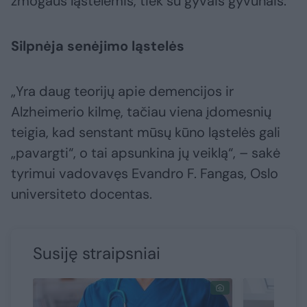
žmogaus ląstelėmis, tiek su gyvais gyvūnais.
Silpnėja senėjimo ląstelės
„Yra daug teorijų apie demencijos ir
Alzheimerio kilmę, tačiau viena įdomesnių
teigia, kad senstant mūsų kūno ląstelės gali
„pavargti“, o tai apsunkina jų veiklą“, – sakė
tyrimui vadovavęs Evandro F. Fangas, Oslo
universiteto docentas.
Susiję straipsniai