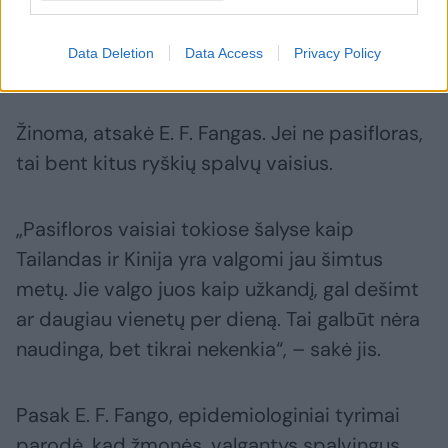
Kadangi vaistai bus išrasti negreitai, ar
neturėtume pradėti valgyti daugiau
Data Deletion
Data Access
Privacy Policy
pasifloros vaisių?
Žinoma, atsakė E. F. Fangas. Jei ne pasifloras,
tai bent kitus ryškių spalvų vaisius.
„Pasifloros vaisiai tokiose šalyse kaip
Tailandas ir Kinija yra valgomi jau šimtus
metų. Jie valgo juos kaip užkandį, gal dešimt
ar daugiau vienetų per dieną. Tai galbūt nėra
naudinga, bet tikrai nekenkia“, – sakė jis.
Pasak E. F. Fango, epidemiologiniai tyrimai
parodė, kad žmonės, valgantys spalvingus