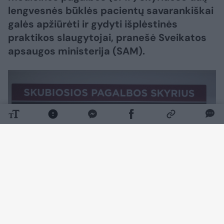
lengvesnės būklės pacientų savarankiškai
galės apžiūrėti ir gydyti išplėstinės
praktikos slaugytojai, pranešė Sveikatos
apsaugos ministerija (SAM).
Daugiau nuotraukų (9)