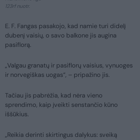
123rf nuotr.
E. F. Fangas pasakojo, kad namie turi didelį
dubenį vaisių, o savo balkone jis augina
pasiflorą.
„Valgau granatų ir pasiflorų vaisius, vynuoges
ir norvegiškas uogas“, – pripažino jis.
Tačiau jis pabrėžia, kad nėra vieno
sprendimo, kaip įveikti senstančio kūno
iššūkius.
„Reikia derinti skirtingus dalykus: sveiką