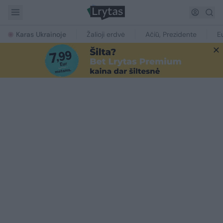
Karas Ukrainoje
Žalioji erdvė
Ačiū, Prezidente
E