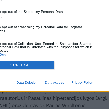
In
pat didina ir diastolinį kraujospūdį, tačiau tai gali
e, kuris pirmadienį buvo paskelbtas žurnale
o opt-out of the Sale of my Personal Data.
In
to opt-out of processing my Personal Data for Targeted
ing.
In
paudimą, kuris su laiku pažeidžia kraujagysles, ši
kių ligų kaip širdies priepuoliai ir insultas rizika.
o opt-out of Collection, Use, Retention, Sale, and/or Sharing
ersonal Data that Is Unrelated with the Purposes for which it
lected.
Out
rmalus kraujospūdis. Pirmasis šio rodmens skai
CONFIRM
džiu, o antrasis – diastoliniu kraujospūdžiu.
aujospūdis prisideda prie širdies ir kraujagyslių ligų
Data Deletion
Data Access
Privacy Policy
jospūdis neabejotinai yra svarbiausias rizikos
aautorius ir Pasaulinės hipertenzijos lygos (angl.
HL) prezidentas dr. Paulas Wheltonas.