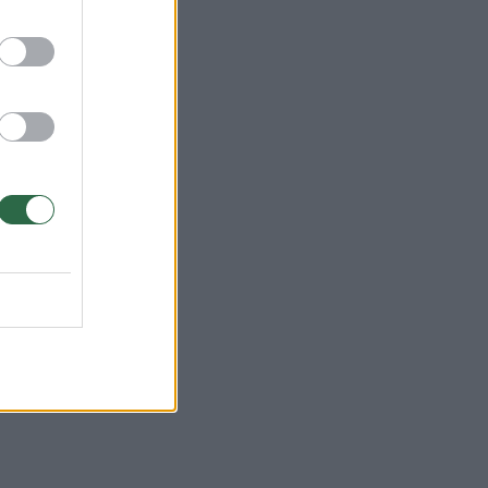
oja
rdį
čius