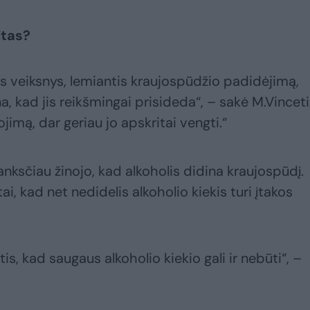
itas?
elis veiksnys, lemiantis kraujospūdžio padidėjimą,
, kad jis reikšmingai prisideda“, – sakė M.Vinceti
ojimą, dar geriau jo apskritai vengti.“
sčiau žinojo, kad alkoholis didina kraujospūdį.
i, kad net nedidelis alkoholio kiekis turi įtakos
is, kad saugaus alkoholio kiekio gali ir nebūti“, –