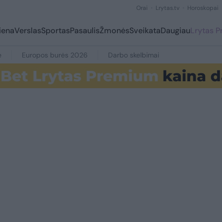
Orai
Lrytas.tv
Horoskopai
iena
Verslas
Sportas
Pasaulis
Žmonės
Sveikata
Daugiau
Lrytas 
e
Europos burės 2026
Darbo skelbimai