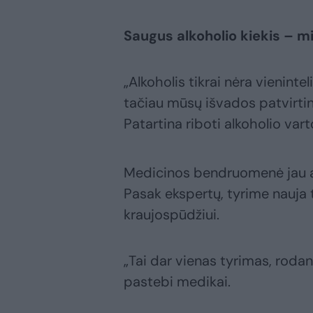
Saugus alkoholio kiekis – m
„Alkoholis tikrai nėra vienint
tačiau mūsų išvados patvirtina
Patartina riboti alkoholio vart
Medicinos bendruomenė jau ank
Pasak ekspertų, tyrime nauja ta
kraujospūdžiui.
„Tai dar vienas tyrimas, rodant
pastebi medikai.