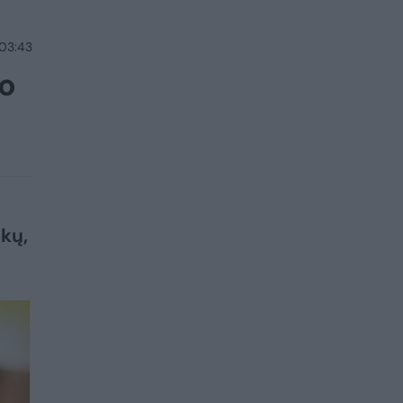
 03:43
bo
ikų,