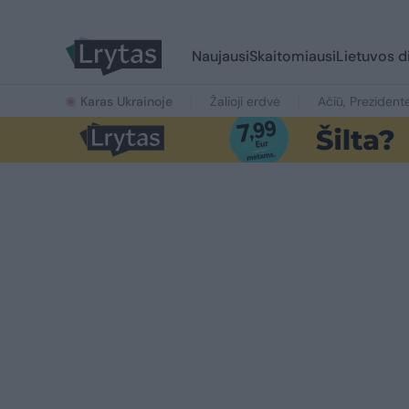
Naujausi
Skaitomiausi
Lietuvos d
Karas Ukrainoje
Žalioji erdvė
Ačiū, Prezident