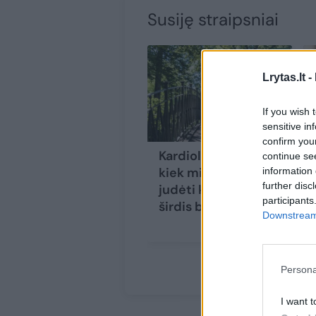
Susiję straipsniai
Lrytas.lt -
If you wish 
sensitive in
confirm you
Kardiologų žinia:
continue se
kiek minučių reikia
information 
further disc
judėti kasdien, kad
participants
širdis būtų sveika
Downstream 
Persona
I want t