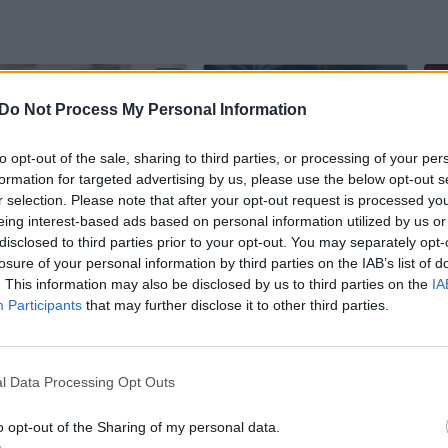
Do Not Process My Personal Information
to opt-out of the sale, sharing to third parties, or processing of your per
formation for targeted advertising by us, please use the below opt-out s
r selection. Please note that after your opt-out request is processed y
Migrena – įkyri
Aptemo akyse?
eing interest-based ads based on personal information utilized by us or
gyvenimo
Kardiologė pasakė,
disclosed to third parties prior to your opt-out. You may separately opt-
losure of your personal information by third parties on the IAB’s list of
palydovė:
ką tai byloja apie
. This information may also be disclosed by us to third parties on the
IA
vaistininkė patarė,
kraujospūdį
Participants
that may further disclose it to other third parties.
kaip nusikratyti
galvos skausmo
l Data Processing Opt Outs
o opt-out of the Sharing of my personal data.