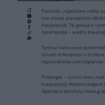
Pasirodo, organizmo veiklą sutr
vos vienas standartinis alkoho
kraujospūdį. Tai galioja ir vyr
hipertenzija – aukšto kraujosp
Tyrimui vadovavęs epidemiolo
Vinceti iš Modenos ir Emilijos
nepastebėtas joks teigiamas n
Priešingai – tyrimo metu nusta
kraujospūdį. Metams bėgant j
išgerdavo atrodytų nedaug al