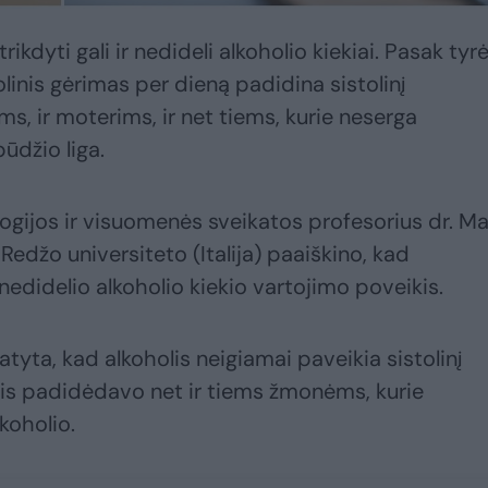
ikdyti gali ir nedideli alkoholio kiekiai. Pasak tyrė
linis gėrimas per dieną padidina sistolinį
ams, ir moterims, ir net tiems, kurie neserga
ūdžio liga.
gijos ir visuomenės sveikatos profesorius dr. M
 Redžo universiteto (Italija) paaiškino, kad
edidelio alkoholio kiekio vartojimo poveikis.
tyta, kad alkoholis neigiamai paveikia sistolinį
is padidėdavo net ir tiems žmonėms, kurie
koholio.