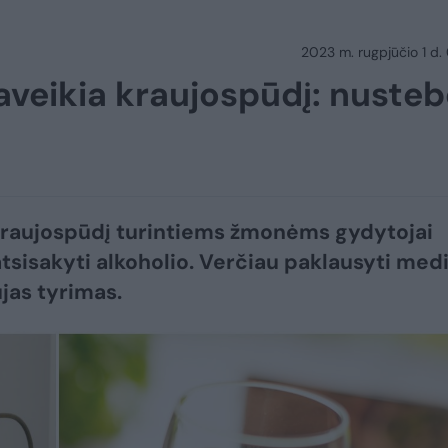
2023 m. rugpjūčio 1 d.
paveikia kraujospūdį: nuste
raujospūdį turintiems žmonėms gydytojai
atsisakyti alkoholio. Verčiau paklausyti med
jas tyrimas.