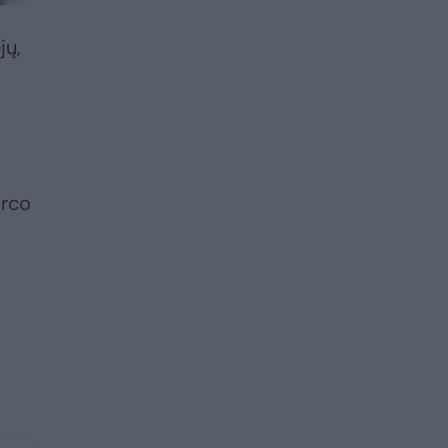
jų,
arco