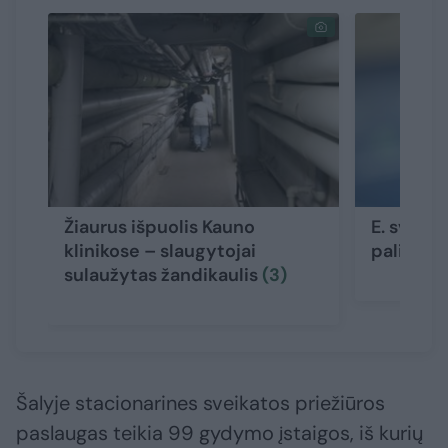
Žiaurus išpuolis Kauno
E. sveika
klinikose – slaugytojai
palies t
sulaužytas žandikaulis
(3)
Šalyje stacionarines sveikatos priežiūros
paslaugas teikia 99 gydymo įstaigos, iš kurių