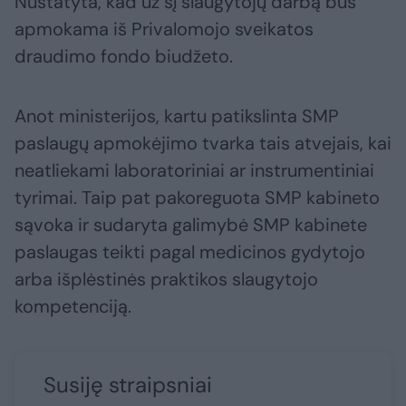
Nustatyta, kad už šį slaugytojų darbą bus
apmokama iš Privalomojo sveikatos
draudimo fondo biudžeto.
Anot ministerijos, kartu patikslinta SMP
paslaugų apmokėjimo tvarka tais atvejais, kai
neatliekami laboratoriniai ar instrumentiniai
tyrimai. Taip pat pakoreguota SMP kabineto
sąvoka ir sudaryta galimybė SMP kabinete
paslaugas teikti pagal medicinos gydytojo
arba išplėstinės praktikos slaugytojo
kompetenciją.
Susiję straipsniai