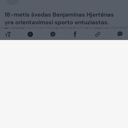
18-metis švedas Benjaminas Hjerténas
yra orientavimosi sporto entuziastas.
Todėl jis įpratęs prie įvairių vabzdžių ir
parazitų. Tačiau vaikinui erkė įsisiurbė
labai neįprastoje vietoje. „Google“ rašo,
kad tai neįmanoma“, – patirtimi dalijosi
jis.