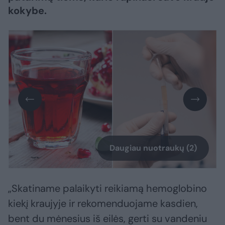
kokybe.
Daugiau nuotraukų (2)
„Skatiname palaikyti reikiamą hemoglobino
kiekį kraujyje ir rekomenduojame kasdien,
bent du mėnesius iš eilės, gerti su vandeniu