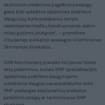
skubiosios medicinos pagalbos paslaugų
galės būti suteiktos išplėstinės praktikos
slaugytojų, kurie palaipsniui tampa
neatsiejama medikų bendruomenės dalimi
mūsų gydymo įstaigose“, – pranešime
cituojamas sveikatos apsaugos viceministras
Skirmantas Krunkaitis.
SAM ketvirtadienį pranešė inicijavusi teisės
aktų pakeitimus, kuriais SMP specializacijos
išplėstinės praktikos slaugytojams
suteikiama daugiau savarankiškumo teikti
SMP paslaugas stacionarinių sveikatos
priežiūros įstaigų ar teritoriniuose SMP
skyriuose.