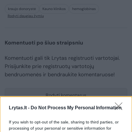
kraujo donorystė
Kauno klinikos
hemoglobinas
Rodyti daugiau žymių
Komentuoti po šiuo straipsniu
Komentuoti gali tik Lrytas registruoti vartotojai.
Prisijunkite prie registruotų vartotojų
bendruomenės ir bendraukite komentaruose!
Rodyti komentarus
Lrytas.lt -
Do Not Process My Personal Information
Prisijungti komentatoriams
If you wish to opt-out of the sale, sharing to third parties, or
processing of your personal or sensitive information for