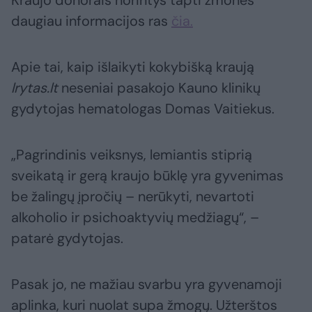
Kraujo donorais norintys tapti žmonės
daugiau informacijos ras
čia.
Apie tai, kaip išlaikyti kokybišką kraują
lrytas.lt
neseniai pasakojo Kauno klinikų
gydytojas hematologas Domas Vaitiekus.
„Pagrindinis veiksnys, lemiantis stiprią
sveikatą ir gerą kraujo būklę yra gyvenimas
be žalingų įpročių – nerūkyti, nevartoti
alkoholio ir psichoaktyvių medžiagų“, –
patarė gydytojas.
Pasak jo, ne mažiau svarbu yra gyvenamoji
aplinka, kuri nuolat supa žmogų. Užterštos