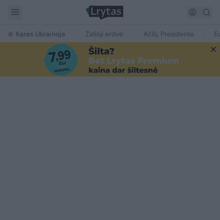
Karas Ukrainoje
Žalioji erdvė
Ačiū, Prezidente
E