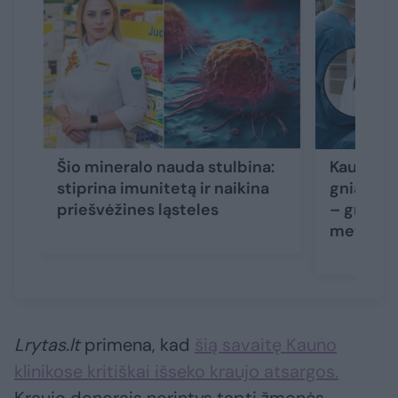
Šio mineralo nauda stulbina:
Kauno me
stiprina imunitetą ir naikina
gniaužtų
priešvėžines ląsteles
– griebė
metodo
Lrytas.lt
primena, kad
šią savaitę Kauno
klinikose kritiškai išseko kraujo atsargos.