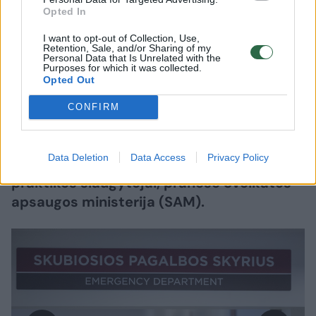
2026 m. rugpjūčio 6 d. 07:16
Opted In
I want to opt-out of Collection, Use,
Retention, Sale, and/or Sharing of my
Personal Data that Is Unrelated with the
Lrytas.lt
Purposes for which it was collected.
Opted Out
Nuo lapkričio 1-osios skubiosios
CONFIRM
medicinos pagalbos (SMP) skyriuose dalį
lengvesnės būklės pacientų savarankiškai
Data Deletion
Data Access
Privacy Policy
galės apžiūrėti ir gydyti išplėstinės
praktikos slaugytojai, pranešė Sveikatos
apsaugos ministerija (SAM).