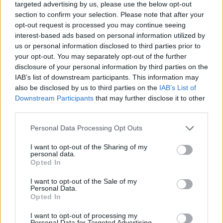
targeted advertising by us, please use the below opt-out
section to confirm your selection. Please note that after your
opt-out request is processed you may continue seeing
interest-based ads based on personal information utilized by
us or personal information disclosed to third parties prior to
your opt-out. You may separately opt-out of the further
disclosure of your personal information by third parties on the
IAB’s list of downstream participants. This information may
also be disclosed by us to third parties on the
IAB’s List of
Downstream Participants
that may further disclose it to other
third parties.
Personal Data Processing Opt Outs
Sveikata
Medicinos žinios
I want to opt-out of the Sharing of my
personal data.
Gydytojo nereikės: skubios
Opted In
pagalbos skyriuose pacientus
I want to opt-out of the Sale of my
apžiūrėti ir gydyti galės slaugytojai
Personal Data.
Opted In
(9)
I want to opt-out of processing my
Personal Data for Targeted Advertising.