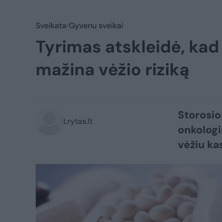
Sveikata
Gyvenu sveikai
Tyrimas atskleidė, ka
mažina vėžio riziką
Storosio
Lrytas.lt
onkologi
vėžiu ka