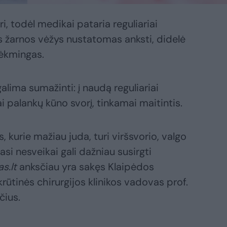
i, todėl medikai pataria reguliariai
ios žarnos vėžys nustatomas anksti, didelė
ėkmingas.
galima sumažinti: į naudą reguliariai
ai palankų kūno svorį, tinkamai maitintis.
, kurie mažiau juda, turi viršsvorio, valgo
i nesveikai gali dažniau susirgti
as.lt
anksčiau yra sakęs Klaipėdos
 krūtinės chirurgijos klinikos vadovas prof.
čius.