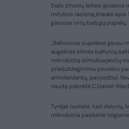
Dalis žmonių laikėsi įprastos m
mitybos racioną įtraukė apie 
garuose virtų baltųjų pupelių.
„Baltosiose pupelėse gausu mai
augalinės kilmės baltymų šalt
mikrobiotą stimuliuojančių ma
priešuždegiminiu poveikiu pa
antioksidantų, pavyzdžiui, fl
naudą pabrėžė C.Daniel-MacD
Tyrėjai nustatė, kad dalyvių, 
mikrobiota pasikeitė teigiama