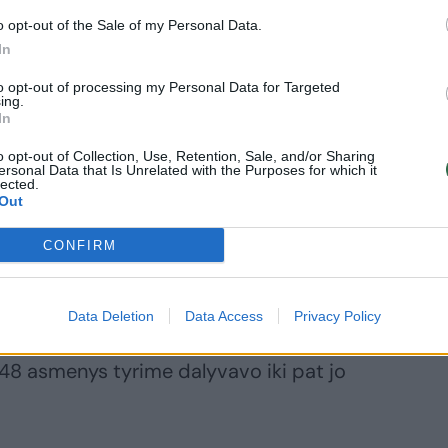
gali paskatinti onkologinės ligos vystymasi
o opt-out of the Sale of my Personal Data.
In
to opt-out of processing my Personal Data for Targeted
ing.
In
tojimas, širdies ir kraujagyslių bei kitos
mų rizikos veiksnių, susijusių su mityba,
o opt-out of Collection, Use, Retention, Sale, and/or Sharing
ersonal Data that Is Unrelated with the Purposes for which it
– čia žarnyno mikrobiotai tenka
lected.
Out
 C.Daniel-MacDougall.
CONFIRM
trankos būdu buvo įtraukti 55 vyresni nei
erys. Visiems anksčiau buvo nustatyti
Data Deletion
Data Access
Privacy Policy
torosios žarnos vėžiu ir (arba) turėjo
ą. 48 asmenys tyrime dalyvavo iki pat jo