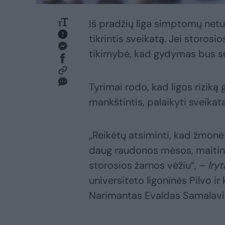
Iš pradžių liga simptomų netur
tikrintis sveikatą. Jei storos
tikimybė, kad gydymas bus s
Tyrimai rodo, kad ligos riziką 
mankštintis, palaikyti sveikat
„Reikėtų atsiminti, kad žmonės
daug raudonos mėsos, maitinas
storosios žarnos vėžiu“, –
lryt
universiteto ligoninės Pilvo ir
Narimantas Evaldas Samalavi