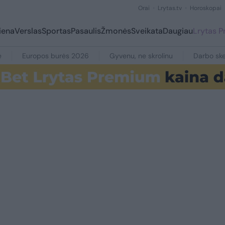
Orai
Lrytas.tv
Horoskopai
iena
Verslas
Sportas
Pasaulis
Žmonės
Sveikata
Daugiau
Lrytas 
e
Europos burės 2026
Gyvenu, ne skrolinu
Darbo ske