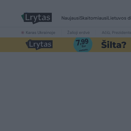
Naujausi
Skaitomiausi
Lietuvos d
Karas Ukrainoje
Žalioji erdvė
Ačiū, Prezident