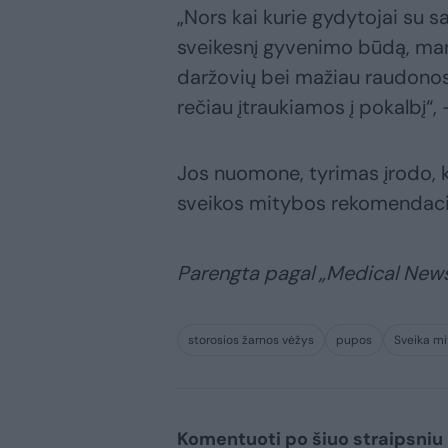
„Nors kai kurie gydytojai su s
sveikesnį gyvenimo būdą, mank
daržovių bei mažiau raudonos
rečiau įtraukiamos į pokalbį“,
Jos nuomone, tyrimas įrodo, 
sveikos mitybos rekomendaci
Parengta pagal „Medical News
storosios žarnos vėžys
pupos
Sveika m
Komentuoti po šiuo straipsniu