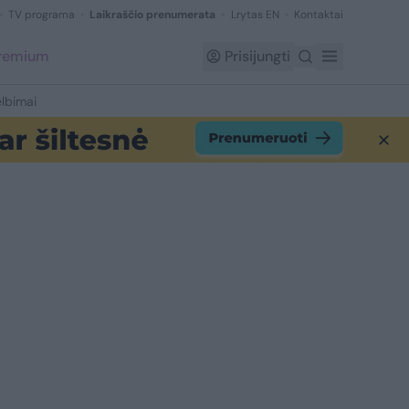
TV programa
Laikraščio prenumerata
Lrytas EN
Kontaktai
Premium
Prisijungti
lbimai