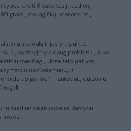
itybos, o kiti 8 savaites į kasdienį
180 gramų ekologiškų, konservuotų,
stinių skaidulų ir jos yra puikus
inis. Jų sudėtyje yra daug prebiotikų arba
istinių medžiagų. Jose taip pat yra
sižyminčių mikroelementų ir
avonoido apigenino“, – ankštinių daržovių
ougall.
kurie kasdien valgė pupeles, žarnyno
 linkme.