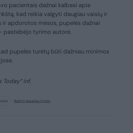
avo pacientais dažnai kalbasi apie
štą, kad reikia valgyti daugiau vaisių ir
 ir apdorotos mėsos, pupelės dažnai
 – pastebėjo tyrimo autorė.
kad pupelės turėtų būti dažniau minimos
jose.
 Today“ inf.
ityba
Rodyti daugiau žymių