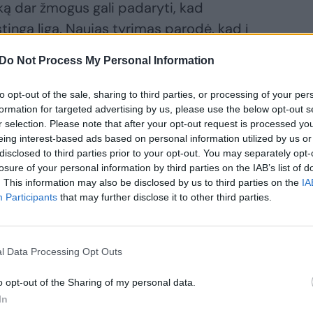
ką dar žmogus gali padaryti, kad
tinga liga. Naujas tyrimas parodė, kad į
usių žmonių mitybos racioną įtraukiant
Do Not Process My Personal Information
arnyno mikrobiota. Tai potencialiai gali
ydymui.
to opt-out of the sale, sharing to third parties, or processing of your per
formation for targeted advertising by us, please use the below opt-out s
r selection. Please note that after your opt-out request is processed y
rodė, kad žmonėms, kurie kasdien ar
eing interest-based ads based on personal information utilized by us or
disclosed to third parties prior to your opt-out. You may separately opt-
 buvo mažesnė išplitusios storosios
losure of your personal information by third parties on the IAB’s list of
 didelės rizikos polipo, kuris, jei nėra
. This information may also be disclosed by us to third parties on the
IA
Participants
that may further disclose it to other third parties.
noskopiją ir visiškai pašalintas, gali
ėžį, – atsinaujinimo rizika“, – sakė dr.
imo autorė iš Teksaso universiteto M.D.
l Data Processing Opt Outs
o opt-out of the Sharing of my personal data.
In
žiai susijusi su storosios žarnos vėžio