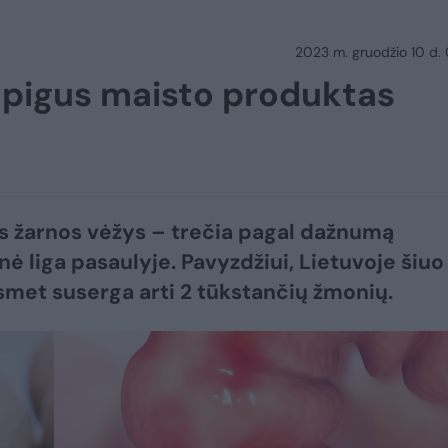
2023 m. gruodžio 10 d.
d pigus maisto produktas
s žarnos vėžys – trečia pagal dažnumą
nė liga pasaulyje. Pavyzdžiui, Lietuvoje šiuo
smet suserga arti 2 tūkstančių žmonių.