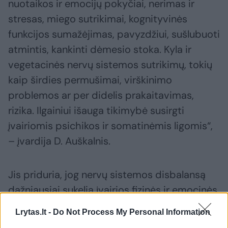
nuotaikos ir emocijų pokyčiai, nerimas ir
stresas, miego sutrikimai, kognityvinės
funkcijos sumažėjimas, pavyzdžiui, sušlubuoti
atmintis, kankinti dėmesio stoka. Kyla ir
vegetacinės nervų sistemos sutrikimų, tokių
kaip širdies permušimai, virškinimo
problemos ar per didelis prakaitavimas,
rizika. Ilgainiui išauga tikimybė susirgti
įvairiomis psichikos ir somatinėmis ligomis“,
– įvardija D. Auškalnis.
Jis priduria, jog nervų sistemos disbalansą
dažniausiai sukelia įvairios fizinės ir emocinės
traumos, pavyzdžiui, patirtas fizinis ar
Lrytas.lt -
Do Not Process My Personal Information
psichologinis smurtas, patyčios mokykloje,