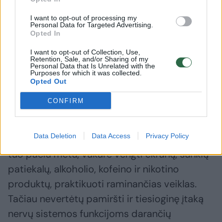
sustiprinti nervų sistemą, labai svarbu ugdyti
sąmoningumą ir teisingus kasdienius
I want to opt-out of processing my
Personal Data for Targeted Advertising.
įpročius. Visame pasaulyje kasmet labiau
Opted In
populiarėja skirtingos psichoterapijos
I want to opt-out of Collection, Use,
Retention, Sale, and/or Sharing of my
kryptys, meditacija, joga, kvėpavimo
Personal Data that Is Unrelated with the
Purposes for which it was collected.
pratimai, teisingos miego rutinos
Opted Out
propagavimas, laikantis nuoseklaus miego-
CONFIRM
būdravimo režimo.
Data Deletion
Data Access
Privacy Policy
Pagal jį, rekomenduojama eiti miegoti ir keltis
tuo pačiu metu, vakare vengti ekranų, sunkių
patiekalų, alkoholio, kofeino ir nikotino
produktų, praktikuoti raminančias veiklas.
Tačiau nevertėtų pamiršti ir tiesioginę įtaką
nervų sistemos funkcijoms darančių