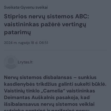
Sveikata
Gyvenu sveikai
Stiprios nervų sistemos ABC:
vaistininkas pažėrė vertingų
patarimų
2024 m. rugsėjo 18 d. 06:51
Lrytas.lt
Nervų sistemos disbalansas – sunkius
kasdienybės trikdžius galinti sukelti būklė.
Vaistinių tinklo „Camelia“ vaistininkas
Deimantas Auškalnis pasakoja, kad
išsibalansavus nervų sistemos veiklai
sutrinka centrinė ir periferinė nervų