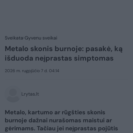
Sveikata
Gyvenu sveikai
Metalo skonis burnoje: pasakė, ką
išduoda neįprastas simptomas
2026 m. rugpjūčio 7 d. 04:14
Lrytas.lt
Metalo, kartumo ar rūgšties skonis
burnoje dažnai nurašomas maistui ar
gėrimams. Tačiau jei neįprastas pojūtis