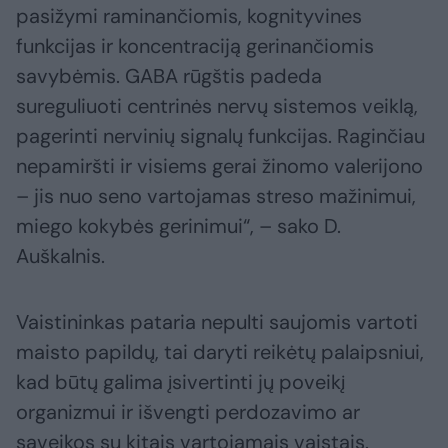
pasižymi raminančiomis, kognityvines
funkcijas ir koncentraciją gerinančiomis
savybėmis. GABA rūgštis padeda
sureguliuoti centrinės nervų sistemos veiklą,
pagerinti nervinių signalų funkcijas. Raginčiau
nepamiršti ir visiems gerai žinomo valerijono
– jis nuo seno vartojamas streso mažinimui,
miego kokybės gerinimui“, – sako D.
Auškalnis.
Vaistininkas pataria nepulti saujomis vartoti
maisto papildų, tai daryti reikėtų palaipsniui,
kad būtų galima įsivertinti jų poveikį
organizmui ir išvengti perdozavimo ar
sąveikos su kitais vartojamais vaistais.