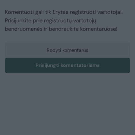
Komentuoti gali tik Lrytas registruoti vartotojai.
Prisijunkite prie registruotų vartotojų
bendruomenės ir bendraukite komentaruose!
Rodyti komentarus
Prisijungti komentatoriams