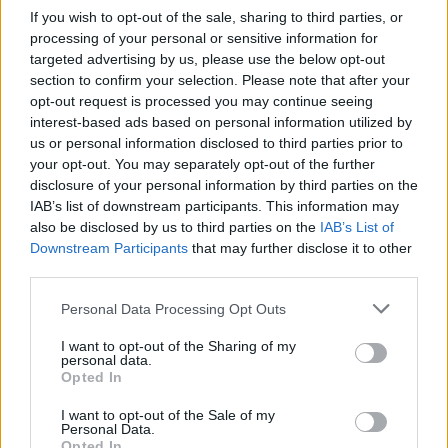
alkoholizmas ar kitos priklausomybės
If you wish to opt-out of the sale, sharing to third parties, or
processing of your personal or sensitive information for
šeimoje, materialinis nepriteklius ir daugybė
targeted advertising by us, please use the below opt-out
kitų aspektų.
section to confirm your selection. Please note that after your
opt-out request is processed you may continue seeing
interest-based ads based on personal information utilized by
Jau vaikystėje ar paauglystėje, augant
us or personal information disclosed to third parties prior to
your opt-out. You may separately opt-out of the further
nestabilioje aplinkoje, gali pasireikšti
disclosure of your personal information by third parties on the
chroniški galvos skausmai, depresyvumas,
IAB’s list of downstream participants. This information may
atotrūkis nuo supančios aplinkos, virškinimo
also be disclosed by us to third parties on the
IAB’s List of
Downstream Participants
that may further disclose it to other
sutrikimai, prasta atmintis, negebėjimas
third parties.
valdyti emocijų.
Personal Data Processing Opt Outs
I want to opt-out of the Sharing of my
Kaip sustiprinti nervų sistemą?
personal data.
Opted In
I want to opt-out of the Sale of my
Anot vaistininko D. Auškalnio, norint
Personal Data.
Opted In