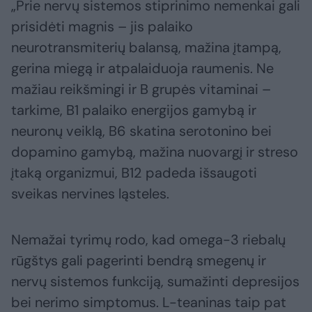
„Prie nervų sistemos stiprinimo nemenkai gali
prisidėti magnis – jis palaiko
neurotransmiterių balansą, mažina įtampą,
gerina miegą ir atpalaiduoja raumenis. Ne
mažiau reikšmingi ir B grupės vitaminai –
tarkime, B1 palaiko energijos gamybą ir
neuronų veiklą, B6 skatina serotonino bei
dopamino gamybą, mažina nuovargį ir streso
įtaką organizmui, B12 padeda išsaugoti
sveikas nervines ląsteles.
Nemažai tyrimų rodo, kad omega-3 riebalų
rūgštys gali pagerinti bendrą smegenų ir
nervų sistemos funkciją, sumažinti depresijos
bei nerimo simptomus. L-teaninas taip pat