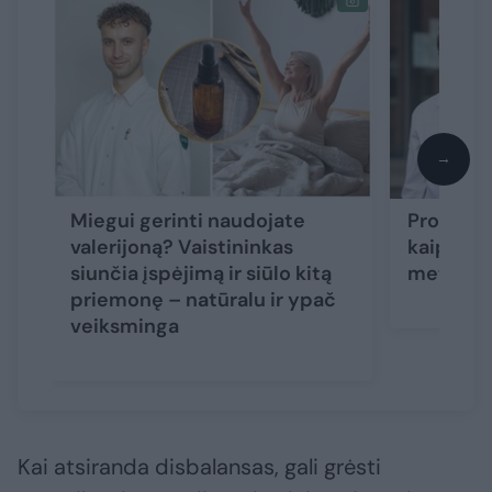
→
Miegui gerinti naudojate
Profesori
valerijoną? Vaistininkas
kaip sul
siunčia įspėjimą ir siūlo kitą
metų: iš
priemonę – natūralu ir ypač
veiksminga
Kai atsiranda disbalansas, gali grėsti