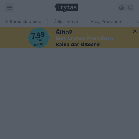
Karas Ukrainoje
Žalioji erdvė
Ačiū, Prezidente
E