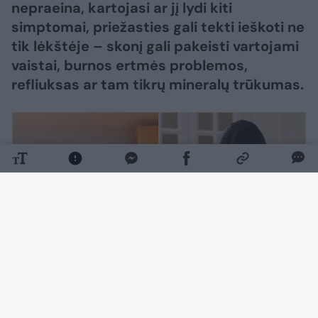
nepraeina, kartojasi ar jį lydi kiti
simptomai, priežasties gali tekti ieškoti ne
tik lėkštėje – skonį gali pakeisti vartojami
vaistai, burnos ertmės problemos,
refliuksas ar tam tikrų mineralų trūkumas.
Daugiau nuotraukų (3)