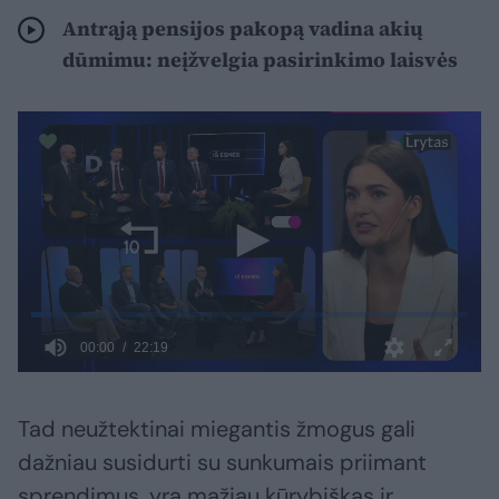
Antrąją pensijos pakopą vadina akių
dūmimu: neįžvelgia pasirinkimo laisvės
Tad neužtektinai miegantis žmogus gali
dažniau susidurti su sunkumais priimant
sprendimus, yra mažiau kūrybiškas ir