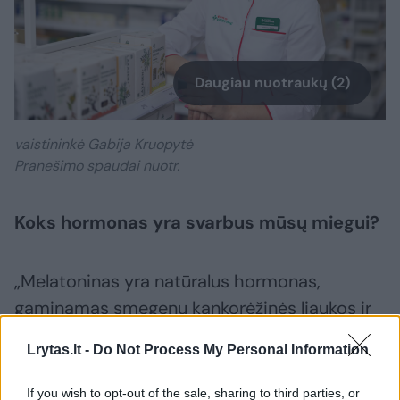
Daugiau nuotraukų (2)
vaistininkė Gabija Kruopytė
Pranešimo spaudai nuotr.
Koks hormonas yra svarbus mūsų miegui?
„Melatoninas yra natūralus hormonas,
gaminamas smegenų kankorėžinės liaukos ir
padedantis reguliuoti miego ciklus. Kai
Lrytas.lt -
Do Not Process My Personal Information
aplinka tampa tamsi, organizmas natūraliai
pradeda gaminti melatoniną, kuris mums
If you wish to opt-out of the sale, sharing to third parties, or