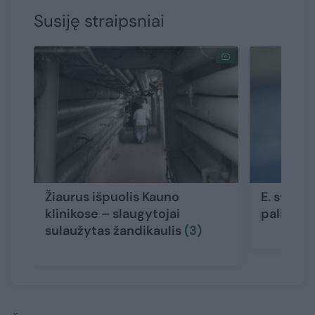
Susiję straipsniai
Žiaurus išpuolis Kauno
E. sveika
klinikose – slaugytojai
palies t
sulaužytas žandikaulis
(3)