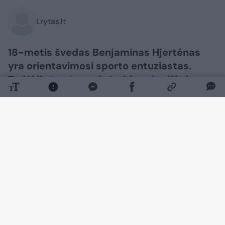
Lrytas.lt
18-metis švedas Benjaminas Hjerténas
yra orientavimosi sporto entuziastas.
Todėl jis įpratęs prie įvairių vabzdžių ir
parazitų. Tačiau vaikinui erkė įsisiurbė
labai neįprastoje vietoje. „Google“ rašo,
kad tai neįmanoma“, – patirtimi dalijosi
jis.