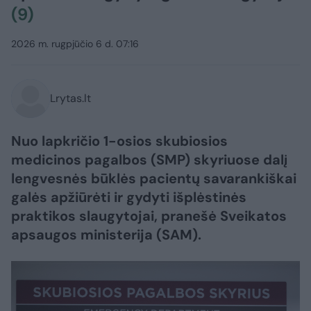
(9)
2026 m. rugpjūčio 6 d. 07:16
Lrytas.lt
Nuo lapkričio 1-osios skubiosios
medicinos pagalbos (SMP) skyriuose dalį
lengvesnės būklės pacientų savarankiškai
galės apžiūrėti ir gydyti išplėstinės
praktikos slaugytojai, pranešė Sveikatos
apsaugos ministerija (SAM).