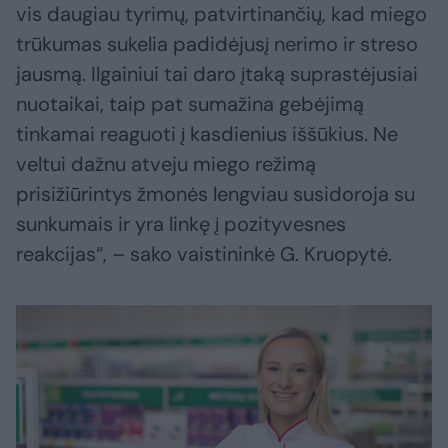
vis daugiau tyrimų, patvirtinančių, kad miego
trūkumas sukelia padidėjusį nerimo ir streso
jausmą. Ilgainiui tai daro įtaką suprastėjusiai
nuotaikai, taip pat sumažina gebėjimą
tinkamai reaguoti į kasdienius iššūkius. Ne
veltui dažnu atveju miego režimą
prisižiūrintys žmonės lengviau susidoroja su
sunkumais ir yra linkę į pozityvesnes
reakcijas“, – sako vaistininkė G. Kruopytė.