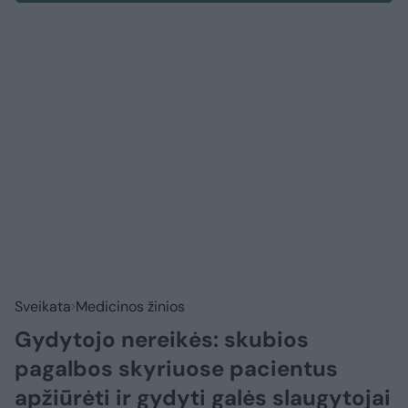
Sveikata
Medicinos žinios
Gydytojo nereikės: skubios
pagalbos skyriuose pacientus
apžiūrėti ir gydyti galės slaugytojai