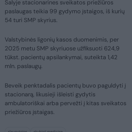
Šalyje stacionarines sveikatos priežiūros
paslaugas teikia 99 gydymo įstaigos, iš kurių
54 turi SMP skyrius.
Valstybinės ligonių kasos duomenimis, per
2025 metu SMP skyriuose užfiksuoti 624,9
tūkst. pacientų apsilankymai, suteikta 1,42
mln. paslaugų.
Beveik penktadalis pacientų buvo paguldyti į
stacionarą, likusieji išleisti gydytis
ambulatoriškai arba pervežti į kitas sveikatos
priežiūros įstaigas.
slaugytojos
skubioji medicina