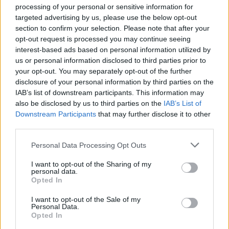
signalizuoja, kad laikas ruoštis miegui. Tačiau
processing of your personal or sensitive information for
targeted advertising by us, please use the below opt-out
dėl šiuolaikinio gyvenimo būdo, įskaitant per
section to confirm your selection. Please note that after your
ilgas valandas vakare prie ekranų, melatonino
opt-out request is processed you may continue seeing
interest-based ads based on personal information utilized by
gamyba gali sutrikti“, – pasakoja vaistininkė
us or personal information disclosed to third parties prior to
G. Kruopytė.
your opt-out. You may separately opt-out of the further
disclosure of your personal information by third parties on the
IAB’s list of downstream participants. This information may
Kartais vien miego režimo sutvarkymas ir
also be disclosed by us to third parties on the
IAB’s List of
Downstream Participants
that may further disclose it to other
išmaniųjų įrenginių ekranų atsisakymas
third parties.
vakarais gali padėti susigrąžinti miegą. Visgi,
Personal Data Processing Opt Outs
ilgiau susidūrus su sunkumais, galima
išbandyti melatonino maisto papildus.
I want to opt-out of the Sharing of my
personal data.
Opted In
Juos rekomenduojama vartoti 1 valandą prieš
I want to opt-out of the Sale of my
Personal Data.
miegą. Tai gali padėti kenčiant nuo nemigos
Opted In