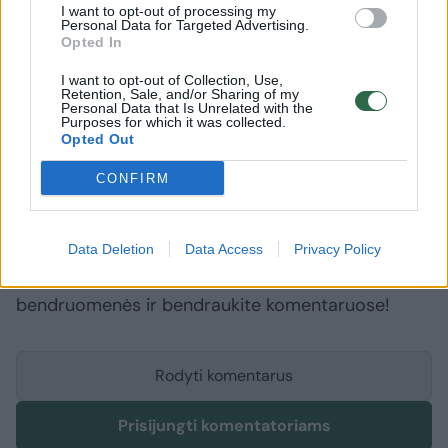
ar kitų sunkumų, taip pat staiga po skrydžių
I want to opt-out of processing my
Personal Data for Targeted Advertising.
pasikeitus laiko juostai.
Opted In
I want to opt-out of Collection, Use,
Retention, Sale, and/or Sharing of my
vaistininkė
melatoninas
Hipertenzija
Rodyti daugiau žymių
Personal Data that Is Unrelated with the
Purposes for which it was collected.
Opted Out
CONFIRM
Komentuoti po šiuo straipsniu
Komentuoti gali tik Lrytas registruoti vartotojai.
Data Deletion
Data Access
Privacy Policy
Prisijunkite prie registruotų vartotojų
bendruomenės ir bendraukite komentaruose!
Rodyti komentarus
Prisijungti komentatoriams