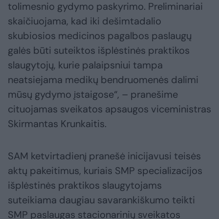
tolimesnio gydymo paskyrimo. Preliminariai
skaičiuojama, kad iki dešimtadalio
skubiosios medicinos pagalbos paslaugų
galės būti suteiktos išplėstinės praktikos
slaugytojų, kurie palaipsniui tampa
neatsiejama medikų bendruomenės dalimi
mūsų gydymo įstaigose“, – pranešime
cituojamas sveikatos apsaugos viceministras
Skirmantas Krunkaitis.
SAM ketvirtadienį pranešė inicijavusi teisės
aktų pakeitimus, kuriais SMP specializacijos
išplėstinės praktikos slaugytojams
suteikiama daugiau savarankiškumo teikti
SMP paslaugas stacionarinių sveikatos