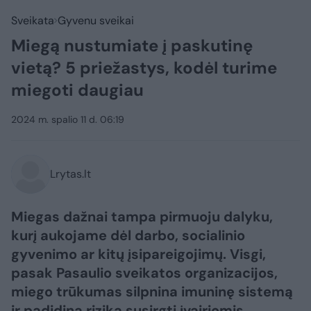
Sveikata
Gyvenu sveikai
Miegą nustumiate į paskutinę
vietą? 5 priežastys, kodėl turime
miegoti daugiau
2024 m. spalio 11 d. 06:19
Lrytas.lt
Miegas dažnai tampa pirmuoju dalyku,
kurį aukojame dėl darbo, socialinio
gyvenimo ar kitų įsipareigojimų. Visgi,
pasak Pasaulio sveikatos organizacijos,
miego trūkumas silpnina imuninę sistemą
ir padidina riziką susirgti įvairiomis