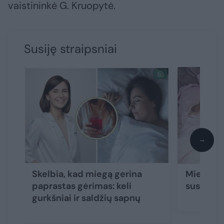
vaistininkė G. Kruopytė.
Susiję straipsniai
→
Skelbia, kad miegą gerina
Miegate 
paprastas gėrimas: keli
susirgti 
gurkšniai ir saldžių sapnų