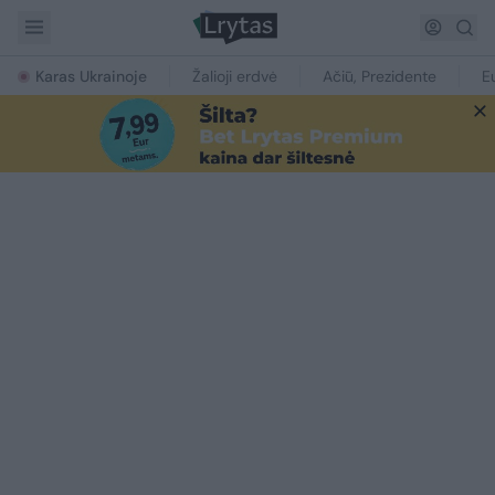
Karas Ukrainoje
Žalioji erdvė
Ačiū, Prezidente
E