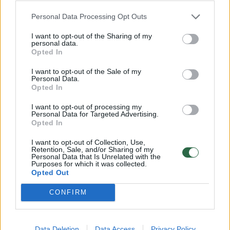
Personal Data Processing Opt Outs
Ir būtent jų koordinatoriai padeda
I want to opt-out of the Sharing of my
donorystės veikloje dalyvaujančioms regionų
personal data.
ligoninėms paruošti identifikuoti donorą,
Opted In
konsultuoja gydytojus ir organizuoja visą
I want to opt-out of the Sale of my
Personal Data.
veiksmų seką, kad organai, kurie bus
Opted In
naudojami donorystei, saugiai, sklandžiai
I want to opt-out of processing my
patektų iki operacinės, kur jau bus atlikta
Personal Data for Targeted Advertising.
Opted In
transplantacija.
I want to opt-out of Collection, Use,
Retention, Sale, and/or Sharing of my
Personal Data that Is Unrelated with the
Purposes for which it was collected.
Susiję straipsniai
Opted Out
CONFIRM
Data Deletion
Data Access
Privacy Policy