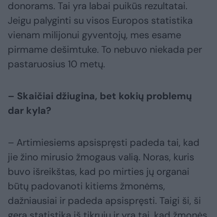
donorams. Tai yra labai puikūs rezultatai.
Jeigu palyginti su visos Europos statistika
vienam milijonui gyventojų, mes esame
pirmame dešimtuke. To nebuvo niekada per
pastaruosius 10 metų.
– Skaičiai džiugina, bet kokių problemų
dar kyla?
– Artimiesiems apsispręsti padeda tai, kad
jie žino mirusio žmogaus valią. Noras, kuris
buvo išreikštas, kad po mirties jų organai
būtų padovanoti kitiems žmonėms,
dažniausiai ir padeda apsispręsti. Taigi ši, ši
gera statistika iš tikrųjų ir yra tai, kad žmonės