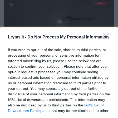
Lrytas.lt -
Do Not Process My Personal Information
If you wish to opt-out of the sale, sharing to third parties, or
processing of your personal or sensitive information for
targeted advertising by us, please use the below opt-out
section to confirm your selection. Please note that after your
Bet nepaisant to, jog žmonės sutinka
opt-out request is processed you may continue seeing
interest-based ads based on personal information utilized by
donuoti, dar turi veikti ir medicininė sistema.
us or personal information disclosed to third parties prior to
Ypač geri rezultatai pasiekti dėl daugelį metų
your opt-out. You may separately opt-out of the further
disclosure of your personal information by third parties on the
stiprintos sistemos, nes nuo 2023 m. liepos
IAB’s list of downstream participants. This information may
Lietuvoje pradėjo veikti trys regioniniai
also be disclosed by us to third parties on the
IAB’s List of
Downstream Participants
that may further disclose it to other
donorystės koordinavimo centrai.
third parties.