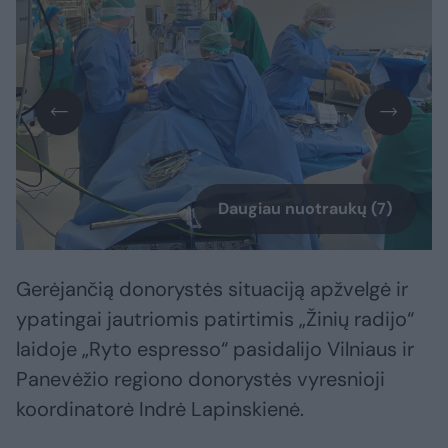
Daugiau nuotraukų (7)
Gerėjančią donorystės situaciją apžvelgė ir
ypatingai jautriomis patirtimis „Žinių radijo“
laidoje „Ryto espresso“ pasidalijo Vilniaus ir
Panevėžio regiono donorystės vyresnioji
koordinatorė Indrė Lapinskienė.