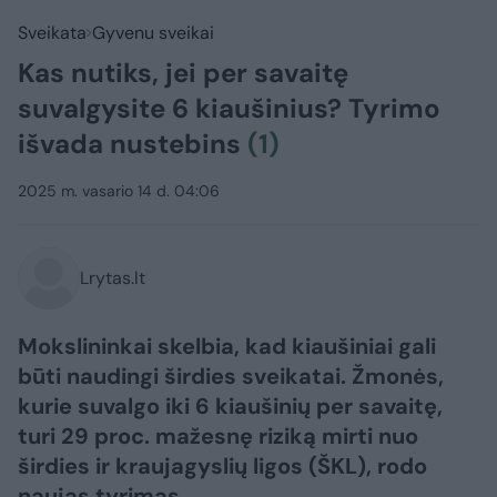
Sveikata
Gyvenu sveikai
Kas nutiks, jei per savaitę
suvalgysite 6 kiaušinius? Tyrimo
išvada nustebins
(1)
2025 m. vasario 14 d. 04:06
Lrytas.lt
Mokslininkai skelbia, kad kiaušiniai gali
būti naudingi širdies sveikatai. Žmonės,
kurie suvalgo iki 6 kiaušinių per savaitę,
turi 29 proc. mažesnę riziką mirti nuo
širdies ir kraujagyslių ligos (ŠKL), rodo
naujas tyrimas.