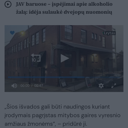
JAV baruose – įspėjimai apie alkoholio
žalą: idėja sulaukė dvejopų nuomonių
„Šios išvados gali būti naudingos kuriant
įrodymais pagrįstas mitybos gaires vyresnio
amžiaus žmonėms“, – pridūrė ji.