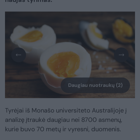
Daugiau nuotraukų (2)
Tyrėjai iš Monašo universiteto Australijoje į
analizę įtraukė daugiau nei 8700 asmenų,
kurie buvo 70 metų ir vyresni, duomenis.