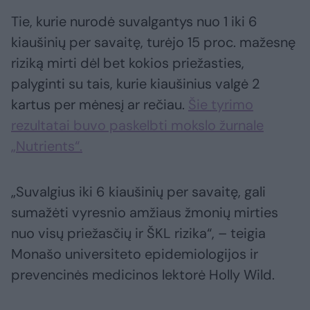
Tie, kurie nurodė suvalgantys nuo 1 iki 6
kiaušinių per savaitę, turėjo 15 proc. mažesnę
riziką mirti dėl bet kokios priežasties,
palyginti su tais, kurie kiaušinius valgė 2
kartus per mėnesį ar rečiau.
Šie tyrimo
rezultatai buvo paskelbti mokslo žurnale
„Nutrients“.
„Suvalgius iki 6 kiaušinių per savaitę, gali
sumažėti vyresnio amžiaus žmonių mirties
nuo visų priežasčių ir ŠKL rizika“, – teigia
Monašo universiteto epidemiologijos ir
prevencinės medicinos lektorė Holly Wild.