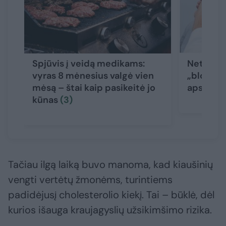
Spjūvis į veidą medikams:
Netikėta
vyras 8 mėnesius valgė vien
„blogasis
mėsą – štai kaip pasikeitė jo
apsaugo 
kūnas
(3)
Tačiau ilgą laiką buvo manoma, kad kiaušinių
vengti vertėtų žmonėms, turintiems
padidėjusį cholesterolio kiekį. Tai – būklė, dėl
kurios išauga kraujagyslių užsikimšimo rizika.