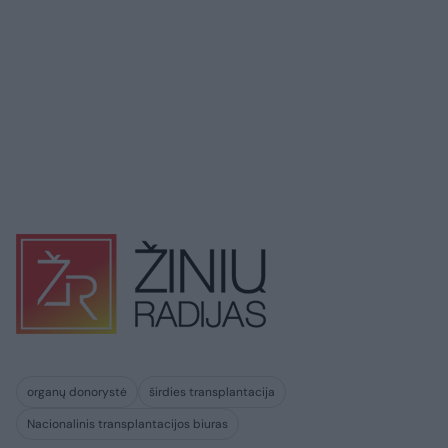
organų donorystė
širdies transplantacija
Nacionalinis transplantacijos biuras