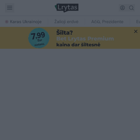
Karas Ukrainoje
Žalioji erdvė
Ačiū, Prezidente
E