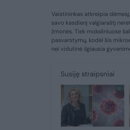
Vaistininkas atkreipia dėmesį
savo kasdienį valgiaraštį ner
žmonės. Tiek moksliniuose šal
pasvarstymų, kodėl šis mikroe
nei vidutinė ilgiausia gyveni
Susiję straipsniai