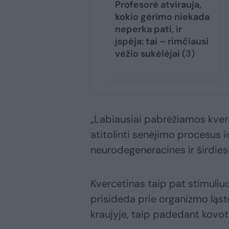
Profesorė atvirauja,
kokio gėrimo niekada
neperka pati, ir
įspėja: tai – rimčiausi
vėžio sukėlėjai
(3)
„Labiausiai pabrėžiamos kver
atitolinti senėjimo procesus ir
neurodegeneracines ir širdies 
Kvercetinas taip pat stimuliuo
prisideda prie organizmo ląstel
kraujyje, taip padedant kovoti