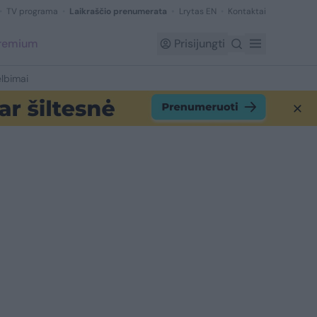
TV programa
Laikraščio prenumerata
Lrytas EN
Kontaktai
Premium
Prisijungti
lbimai