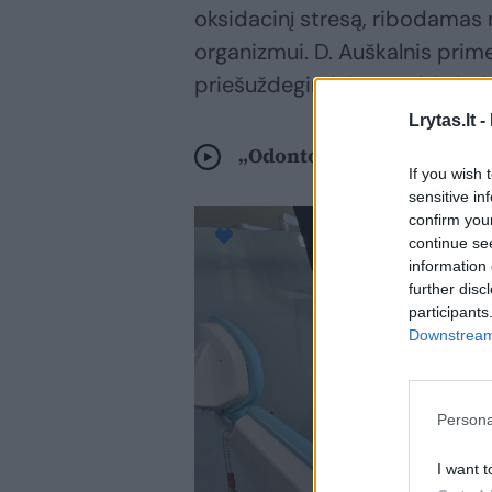
oksidacinį stresą, ribodamas n
organizmui. D. Auškalnis prim
priešuždegiminių savybių bei 
Lrytas.lt -
„Odontologai pataria“: kai
If you wish 
sensitive in
confirm you
continue se
information 
further disc
participants
Downstream 
Persona
I want t