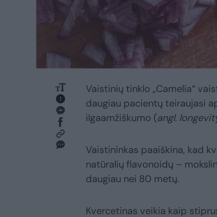
Vaistinių tinklo „Camelia“ vai
daugiau pacientų teiraujasi api
ilgaamžiškumo (
angl. longevit
Vaistininkas paaiškina, kad kve
natūralių flavonoidų – moksli
daugiau nei 80 metų.
Kvercetinas veikia kaip stipr