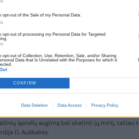
In
o opt-out of the Sale of my Personal Data.
In
to opt-out of processing my Personal Data for Targeted
ing.
In
o opt-out of Collection, Use, Retention, Sale, and/or Sharing
ersonal Data that Is Unrelated with the Purposes for which it
lected.
 kovoti su virusais ir bakterijomis – kai kurie
Out
o kiekis gali padėti sumažinti stafilokokų, E. coli
CONFIRM
 simptomus. Negana to, manoma, kad šis
taką širdies ir kraujagyslių sistemai, kadangi gal
blogąjį“ cholesterolį bei gliukozę, taip pat pageri
Data Deletion
Data Access
Privacy Policy
mą. Yra mokslininkų, teigiančių, kad kvercetinas ga
žinių ląstelių augimą bei skatinti jų mirtį, tačiau
rdija D. Auškalnis.