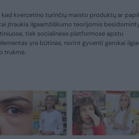
, kad kvercetino turinčių maisto produktų ar papil
etai įtraukia ilgaamžiškumo teorijomis besidomint
tiniuose, tiek socialinėse platformose apstu
lementas yra būtinas, norint gyventi gerokai ilgia
mo trukmė.