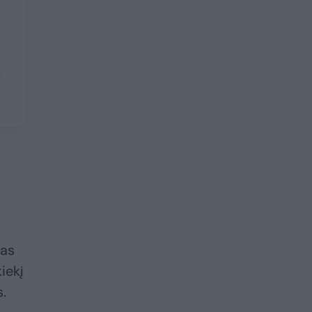
kas
iekį
s.