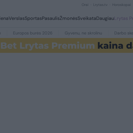
Orai
Lrytas.tv
Horoskopai
iena
Verslas
Sportas
Pasaulis
Žmonės
Sveikata
Daugiau
Lrytas 
e
Europos burės 2026
Gyvenu, ne skrolinu
Darbo ske