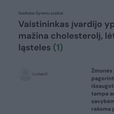
Sveikata
Gyvenu sveikai
Vaistininkas įvardijo y
mažina cholesterolį, lė
ląsteles
(1)
Žmonės n
Lrytas.lt
pagerinti
išsaugot
tampa an
savybėmi
rašoma p