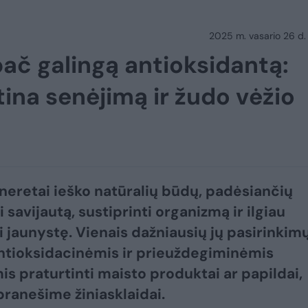
2025 m. vasario 26 d.
pač galingą antioksidantą:
tina senėjimą ir žudo vėžio
eretai ieško natūralių būdų, padėsiančių
 savijautą, sustiprinti organizmą ir ilgiau
i jaunystę. Vienais dažniausių jų pasirinkim
tioksidacinėmis ir prieuždegiminėmis
s praturtinti maisto produktai ar papildai,
ranešime žiniasklaidai.