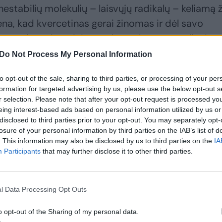
estabilių molekulių – laisvųjų radikalų – keliamą 
ena, kad kvercetinas gerai žinomas ir dėl savo
organizmo imuninio atsako į užkratus reguliavimo
Do Not Process My Personal Information
p maitintis, kad dantys būtų sveiki?
to opt-out of the sale, sharing to third parties, or processing of your per
formation for targeted advertising by us, please use the below opt-out s
r selection. Please note that after your opt-out request is processed y
eing interest-based ads based on personal information utilized by us or
disclosed to third parties prior to your opt-out. You may separately opt-
losure of your personal information by third parties on the IAB’s list of
. This information may also be disclosed by us to third parties on the
IA
Participants
that may further disclose it to other third parties.
l Data Processing Opt Outs
o opt-out of the Sharing of my personal data.