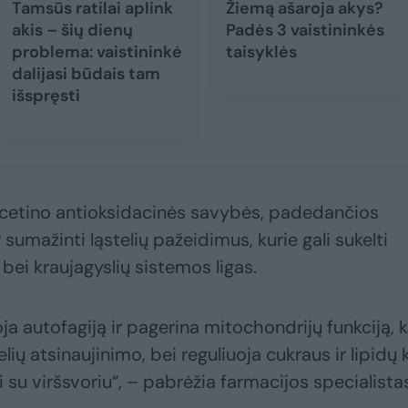
Tamsūs ratilai aplink
Žiemą ašaroja akys?
akis – šių dienų
Padės 3 vaistininkės
problema: vaistininkė
taisyklės
dalijasi būdais tam
išspręsti
cetino antioksidacinės savybės, padedančios
 sumažinti ląstelių pažeidimus, kurie gali sukelti
bei kraujagyslių sistemos ligas.
ja autofagiją ir pagerina mitochondrijų funkciją, 
ių atsinaujinimo, bei reguliuoja cukraus ir lipidų k
 su viršsvoriu“, – pabrėžia farmacijos specialista