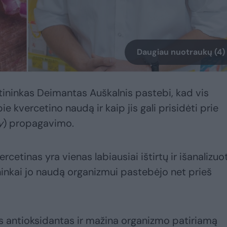
Daugiau nuotraukų (4)
stininkas Deimantas Auškalnis pastebi, kad vis
e kvercetino naudą ir kaip jis gali prisidėti prie
y
) propagavimo.
rcetinas yra vienas labiausiai ištirtų ir išanalizuo
ninkai jo naudą organizmui pastebėjo net prieš
us antioksidantas ir mažina organizmo patiriamą