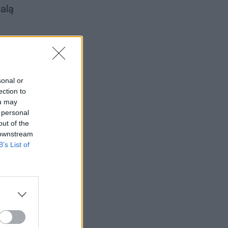
žalą
.
sonal or
ection to
ou may
 personal
out of the
 downstream
B’s List of