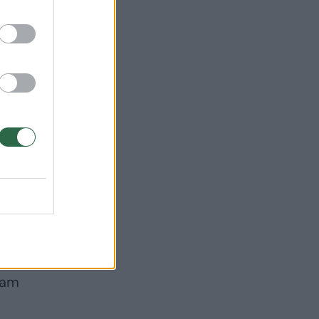
 ar
i
nti
li
 tam