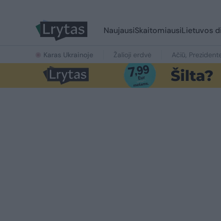
Naujausi
Skaitomiausi
Lietuvos d
Karas Ukrainoje
Žalioji erdvė
Ačiū, Prezident