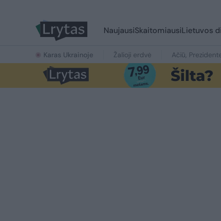
Naujausi
Skaitomiausi
Lietuvos d
Karas Ukrainoje
Žalioji erdvė
Ačiū, Prezident