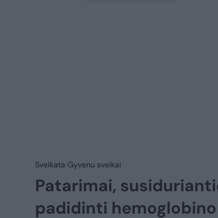
Sveikata
Gyvenu sveikai
Patarimai, susiduriant
padidinti hemoglobino i