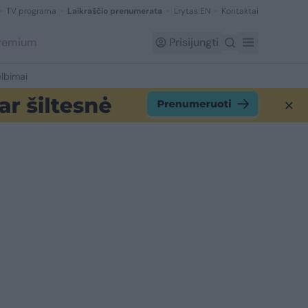
TV programa
Laikraščio prenumerata
Lrytas EN
Kontaktai
Premium
Prisijungti
lbimai