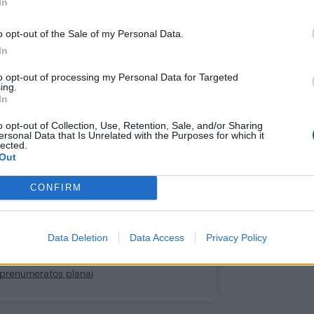
In
e prie mūsų bendruomenės
o opt-out of the Sale of my Personal Data.
ite prenumeratoriumi
In
1
to opt-out of processing my Personal Data for Targeted
ing.
uo
Eur / mėn.
In
o opt-out of Collection, Use, Retention, Sale, and/or Sharing
ersonal Data that Is Unrelated with the Purposes for which it
lected.
Prenumeruoti
Out
CONFIRM
Data Deletion
Data Access
Privacy Policy
prenumeratorius?
Prisijunkite
i prenumeratos planai