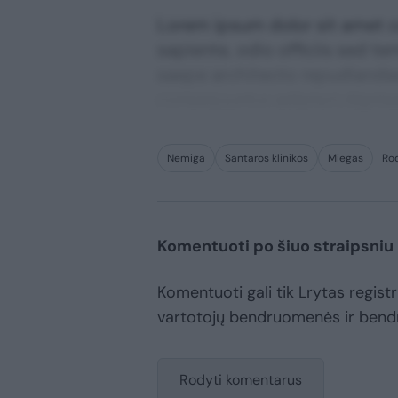
Lorem ipsum dolor sit amet co
sapiente, odio officiis sed te
saepe architecto repudiandae 
consequuntur adipisci digni
Nemiga
Santaros klinikos
Miegas
Ro
Komentuoti po šiuo straipsniu
Komentuoti gali tik Lrytas registru
vartotojų bendruomenės ir bend
Rodyti komentarus