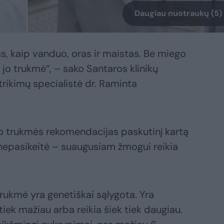
Daugiau nuotraukų (5)
s, kaip vanduo, oras ir maistas. Be miego
 jo trukmė“, – sako Santaros klinikų
rikimų specialistė dr. Raminta
 trukmės rekomendacijas paskutinį kartą
s nepasikeitė – suaugusiam žmogui reikia
trukmė yra genetiškai sąlygota. Yra
iek mažiau arba reikia šiek tiek daugiau.