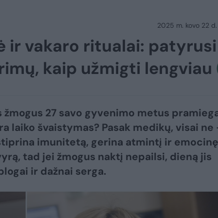
2025 m. kovo 22 d.
 ir vakaro ritualai: patyrusi
imų, kaip užmigti lengviau
s žmogus 27 savo gyvenimo metus pramiega
ėra laiko švaistymas? Pasak medikų, visai ne
tiprina imunitetą, gerina atmintį ir emocin
rą, tad jei žmogus naktį nepailsi, dieną jis
blogai ir dažnai serga.