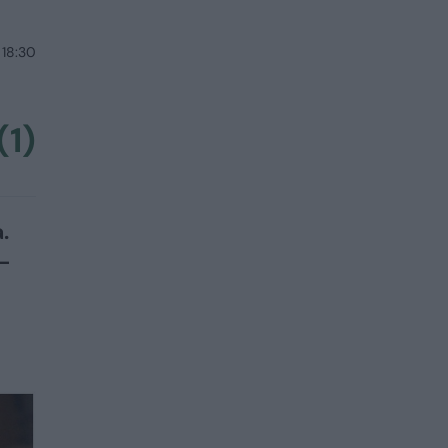
 18:30
(1)
.
 –
ę