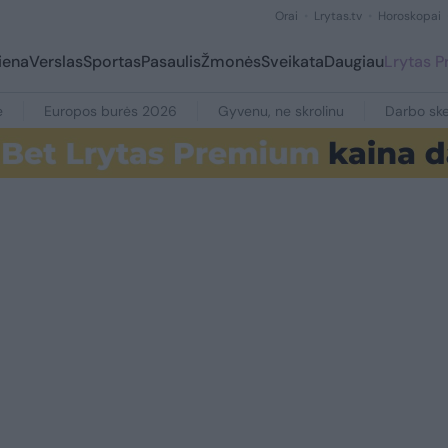
Orai
Lrytas.tv
Horoskopai
iena
Verslas
Sportas
Pasaulis
Žmonės
Sveikata
Daugiau
Lrytas 
e
Europos burės 2026
Gyvenu, ne skrolinu
Darbo ske