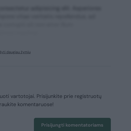
nsectetur adipisicing elit. Asperiores
mpore vitae veritatis repellendus, ad
corrupti sit non error illum
ssimos maxime.
dyti daugiau žymių
oti vartotojai. Prisijunkite prie registruotų
raukite komentaruose!
Prisijungti komentatoriams