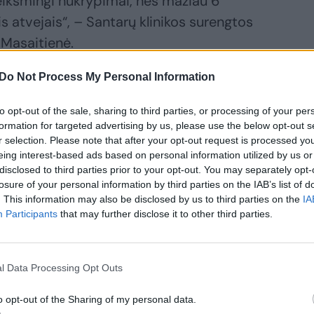
 reikšmingi nukrypimai, nes mažiau 6
is atvejais“, – Santarų klinikos surengtos
.Masaitienė.
Do Not Process My Personal Information
o kokybė. Keli pabudimai per naktį – nieko
miego trukdžių, pavyzdžiui, knarkimo, kojų
to opt-out of the sale, sharing to third parties, or processing of your per
formation for targeted advertising by us, please use the below opt-out s
ių trukdžių – triukšmo, šviesos ir t.t.
r selection. Please note that after your opt-out request is processed y
eing interest-based ads based on personal information utilized by us or
disclosed to third parties prior to your opt-out. You may separately opt-
losure of your personal information by third parties on the IAB’s list of
. This information may also be disclosed by us to third parties on the
IA
Participants
that may further disclose it to other third parties.
l Data Processing Opt Outs
ite skaityti
toliau?
o opt-out of the Sharing of my personal data.