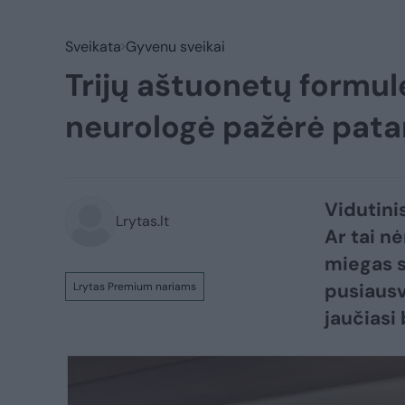
Sveikata
Gyvenu sveikai
Trijų aštuonetų formulė
neurologė pažėrė patar
Vidutini
Lrytas.lt
Ar tai n
miegas s
pusiausvy
Lrytas Premium nariams
jaučiasi 