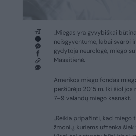
„Miegas yra gyvybiškai būtina
neišgyventume, labai svarbi ir
gydytoja neurologė, miego sut
Masaitienė.
Amerikos miego fondas miego
peržiūrėjo 2015 m. Iki šiol jo
7–9 valandų miego kasnakt.
„Reikia pripažinti, kad miego 
žmonių, kuriems užtenka šiek t