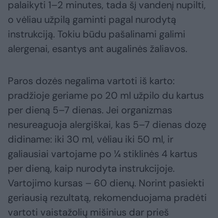
palaikyti 1–2 minutes, tada šį vandenį nupilti,
o vėliau užpilą gaminti pagal nurodytą
instrukciją. Tokiu būdu pašalinami galimi
alergenai, esantys ant augalinės žaliavos.
Paros dozės negalima vartoti iš karto:
pradžioje geriame po 20 ml užpilo du kartus
per dieną 5–7 dienas. Jei organizmas
nesureaguoja alergiškai, kas 5–7 dienas dozę
didiname: iki 30 ml, vėliau iki 50 ml, ir
galiausiai vartojame po ¼ stiklinės 4 kartus
per dieną, kaip nurodyta instrukcijoje.
Vartojimo kursas – 60 dienų. Norint pasiekti
geriausią rezultatą, rekomenduojama pradėti
vartoti vaistažolių mišinius dar prieš