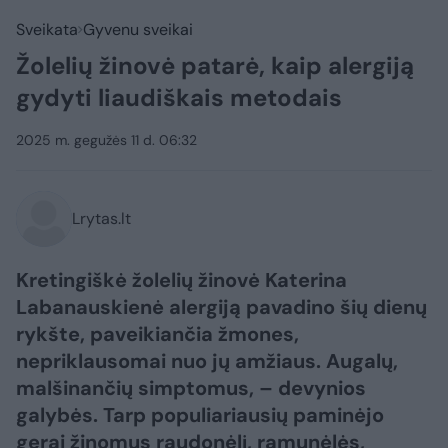
Sveikata
Gyvenu sveikai
Žolelių žinovė patarė, kaip alergiją
gydyti liaudiškais metodais
2025 m. gegužės 11 d. 06:32
Lrytas.lt
Kretingiškė žolelių žinovė Katerina
Labanauskienė alergiją pavadino šių dienų
rykšte, paveikiančia žmones,
nepriklausomai nuo jų amžiaus. Augalų,
malšinančių simptomus, – devynios
galybės. Tarp populiariausių paminėjo
gerai žinomus raudonėlį, ramunėlės,