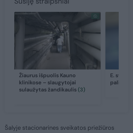
Susiję straipsniai
Žiaurus išpuolis Kauno
E. sveika
klinikose – slaugytojai
palies t
sulaužytas žandikaulis
(3)
Šalyje stacionarines sveikatos priežiūros