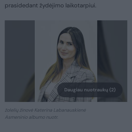
prasidedant žydėjimo laikotarpiui.
Daugiau nuotraukų (2)
žolelių žinovė Katerina Labanauskienė
Asmeninio albumo nuotr.