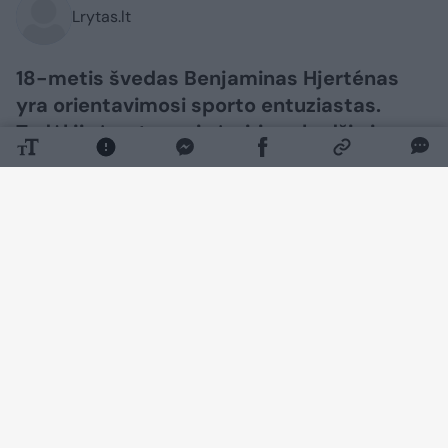
Lrytas.lt
18-metis švedas Benjaminas Hjerténas
yra orientavimosi sporto entuziastas.
Todėl jis įpratęs prie įvairių vabzdžių ir
parazitų. Tačiau vaikinui erkė įsisiurbė
labai neįprastoje vietoje. „Google“ rašo,
kad tai neįmanoma“, – patirtimi dalijosi
jis.