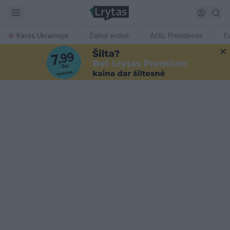
Karas Ukrainoje
Žalioji erdvė
Ačiū, Prezidente
E