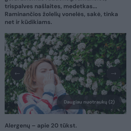
trispalves našlaites, medetkas...
Raminančios žolelių vonelės, sakė, tinka
net ir kūdikiams.
Daugiau nuotraukų (2)
Alergenų – apie 20 tūkst.