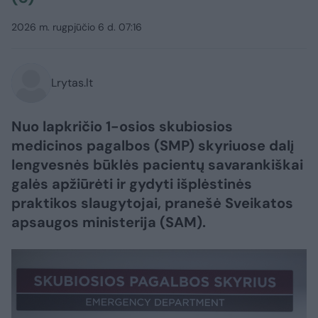
2026 m. rugpjūčio 6 d. 07:16
Lrytas.lt
Nuo lapkričio 1-osios skubiosios
medicinos pagalbos (SMP) skyriuose dalį
lengvesnės būklės pacientų savarankiškai
galės apžiūrėti ir gydyti išplėstinės
praktikos slaugytojai, pranešė Sveikatos
apsaugos ministerija (SAM).