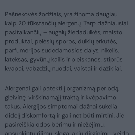
Pašnekovės žodžiais, yra žinoma daugiau
kaip 20 tūkstančių alergenų. Tarp dažniausiai
pasitaikančių – augalų žiedadulkės, maisto
produktai, pelėsių sporos, dulkių erkutės,
parfumerijos sudedamosios dalys, nikelis,
lateksas, gyvūnų kailis ir pleiskanos, stiprūs
kvapai, vabzdžių nuodai, vaistai ir dažikliai.
Alergenai gali patekti į organizmą per odą,
gleivinę, virškinamąjį traktą ir kvėpavimo
takus. Alergijos simptomai dažnai sukelia
didelį diskomfortą ir gali net būti mirtini. Jie
pasireiškia odos bėrimu ir niežėjimu,
apsunkintu rijimu, sloga, akių dirginimu, veido