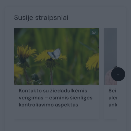
Susiję straipsniai
→
Kontakto su žiedadulkėmis
Šeimos g
vengimas – esminis šienligės
alergijos
kontroliavimo aspektas
anksčiau 