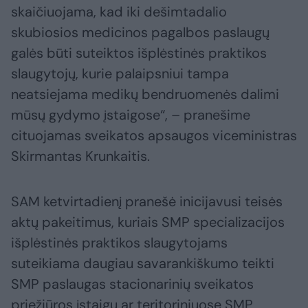
skaičiuojama, kad iki dešimtadalio
skubiosios medicinos pagalbos paslaugų
galės būti suteiktos išplėstinės praktikos
slaugytojų, kurie palaipsniui tampa
neatsiejama medikų bendruomenės dalimi
mūsų gydymo įstaigose“, – pranešime
cituojamas sveikatos apsaugos viceministras
Skirmantas Krunkaitis.
SAM ketvirtadienį pranešė inicijavusi teisės
aktų pakeitimus, kuriais SMP specializacijos
išplėstinės praktikos slaugytojams
suteikiama daugiau savarankiškumo teikti
SMP paslaugas stacionarinių sveikatos
priežiūros įstaigų ar teritoriniuose SMP