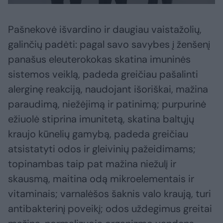
Pašnekovė išvardino ir daugiau vaistažolių,
galinčių padėti: pagal savo savybes į ženšenį
panašus eleuterokokas skatina imuninės
sistemos veiklą, padeda greičiau pašalinti
alerginę reakciją, naudojant išoriškai, mažina
paraudimą, niežėjimą ir patinimą; purpurinė
ežiuolė stiprina imunitetą, skatina baltųjų
kraujo kūnelių gamybą, padeda greičiau
atsistatyti odos ir gleivinių pažeidimams;
topinambas taip pat mažina niežulį ir
skausmą, maitina odą mikroelementais ir
vitaminais; varnalėšos šaknis valo kraują, turi
antibakterinį poveikį; odos uždegimus greitai