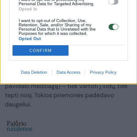
Galenas II a. pr. Kr., pats to nežinodamas,
Personal Data for Targeted Advertising.
Opted In
aprašė alerginį rinitą, stebėdamas, kaip jo
tautietis po rožės kvapo uostymo ėmė
I want to opt-out of Collection, Use,
Retention, Sale, and/or Sharing of my
stipriai čiaudėti.
Personal Data that Is Unrelated with the
Purposes for which it was collected.
Opted Out
Alergiją tyrinėjo ir arabų gydytojas Avicena.
CONFIRM
Jo atradimu laikomas pavasarinė sloga,
atsirandanti žydint augalams. Gydymui
Data Deletion
Data Access
Privacy Policy
Avicena siūlė naudoti mumijų (dervos
pavidalo medžiagą) – tiek vartoti į vidų, tiek
tepti nosį. Tokios priemonės padėdavo
daugeliui.