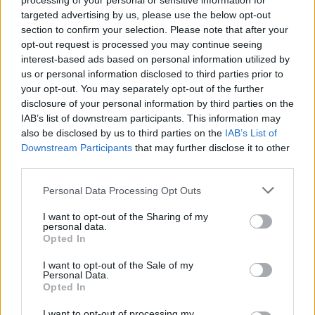
processing of your personal or sensitive information for
targeted advertising by us, please use the below opt-out
Ir dar – esą senovės graikų metraštininkų
section to confirm your selection. Please note that after your
liudijimu, faraonas Menesas 2 tūkst. 540 m.
opt-out request is processed you may continue seeing
pr. Kr. mirė nuo anafilaksinio šoko, sukelto
interest-based ads based on personal information utilized by
us or personal information disclosed to third parties prior to
vapsvos įgėlimo. O 1 tūkst. 600 m. pr. Kr.
your opt-out. You may separately opt-out of the further
datuojamame papiruso dokumente
disclosure of your personal information by third parties on the
IAB’s list of downstream participants. This information may
randamas tikslus bronchinės astmos
also be disclosed by us to third parties on the
IAB’s List of
aprašymas.
Downstream Participants
that may further disclose it to other
third parties.
Visgi pirmasis, kuris rimtai susidomėjo
Personal Data Processing Opt Outs
alergija, buvo gydytojas Hipokratas. Jis V
I want to opt-out of the Sharing of my
personal data.
amžiuje pr. Kr. aprašė keistus odos bėrimus ir
Opted In
stiprius virškinimo sutrikimus, kylančius kai
I want to opt-out of the Sale of my
kuriems pacientams po tam tikrų maisto
Personal Data.
Opted In
produktų vartojimo. Romėnų gydytojas
I want to opt-out of processing my