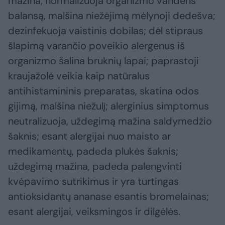
mažina, normalizuoja organizmo vandens
balansą, malšina niežėjimą mėlynoji dedešva;
dezinfekuoja vaistinis dobilas; dėl stipraus
šlapimą varančio poveikio alergenus iš
organizmo šalina bruknių lapai; paprastoji
kraujažolė veikia kaip natūralus
antihistamininis preparatas, skatina odos
gijimą, malšina niežulį; alerginius simptomus
neutralizuoja, uždegimą mažina saldymedžio
šaknis; esant alergijai nuo maisto ar
medikamentų, padeda plukės šaknis;
uždegimą mažina, padeda palengvinti
kvėpavimo sutrikimus ir yra turtingas
antioksidantų ananase esantis bromelainas;
esant alergijai, veiksmingos ir dilgėlės.