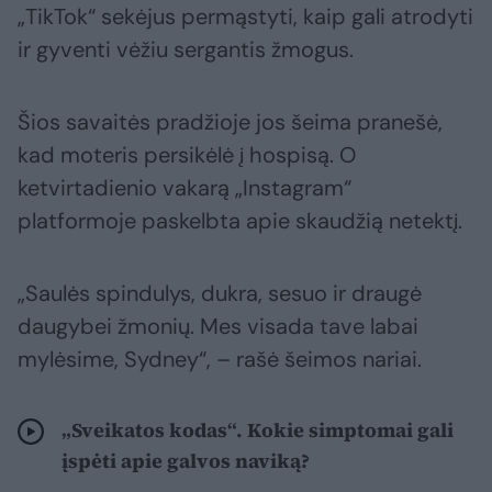
„TikTok“ sekėjus permąstyti, kaip gali atrodyti
ir gyventi vėžiu sergantis žmogus.
Šios savaitės pradžioje jos šeima pranešė,
kad moteris persikėlė į hospisą. O
ketvirtadienio vakarą „Instagram“
platformoje paskelbta apie skaudžią netektį.
„Saulės spindulys, dukra, sesuo ir draugė
daugybei žmonių. Mes visada tave labai
mylėsime, Sydney“, – rašė šeimos nariai.
„Sveikatos kodas“. Kokie simptomai gali
įspėti apie galvos naviką?