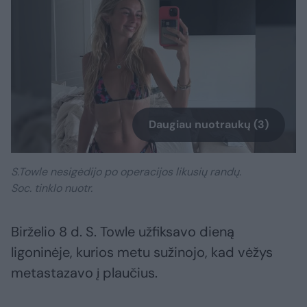
Daugiau nuotraukų (3)
S.Towle nesigėdijo po operacijos likusių randų.
Soc. tinklo nuotr.
Birželio 8 d. S. Towle užfiksavo dieną
ligoninėje, kurios metu sužinojo, kad vėžys
metastazavo į plaučius.