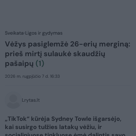
Sveikata
Ligos ir gydymas
Vėžys pasiglemžė 26-erių merginą:
prieš mirtį sulaukė skaudžių
pašaipų
(1)
2026 m. rugpjūčio 7 d. 16:33
Lrytas.lt
„TikTok“ kūrėja Sydney Towle išgarsėjo,
kai susirgo tulžies latakų vėžiu, ir
socialiniuose tinkluose ėmė dalintis savo