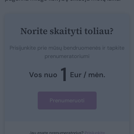
Norite skaityti toliau?
Prisijunkite prie mūsų bendruomenės ir tapkite
prenumeratoriumi
1
Vos nuo
Eur / mėn.
Prenumeruoti
Jau esate prenumeratorius?
Prisijunkite