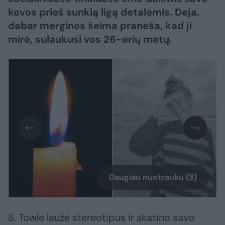
kovos prieš sunkią ligą detalėmis. Deja,
dabar merginos šeima praneša, kad ji
mirė, sulaukusi vos 26-erių metų.
Daugiau nuotraukų (3)
S. Towle laužė stereotipus ir skatino savo