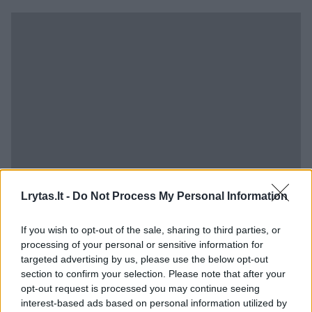
Lrytas.lt -
Do Not Process My Personal Information
2023 m. S. Towle baigė prestižinį Dartmuto
koledžą ir apsigyveno Los Andžele. Jauna
If you wish to opt-out of the sale, sharing to third parties, or
processing of your personal or sensitive information for
mergina dirbo rinkodaros srityje ir buvo
targeted advertising by us, please use the below opt-out
aktyvi socialiniuose tinkluose: talpino
section to confirm your selection. Please note that after your
opt-out request is processed you may continue seeing
asmenukes ir vaizdo įrašus, kuriuose
interest-based ads based on personal information utilized by