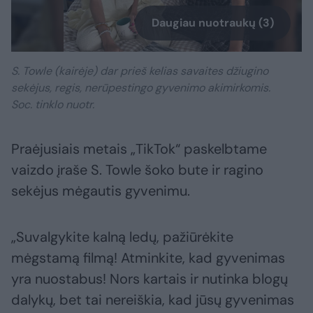
Daugiau nuotraukų (3)
S. Towle (kairėje) dar prieš kelias savaites džiugino
sekėjus, regis, nerūpestingo gyvenimo akimirkomis.
Soc. tinklo nuotr.
Praėjusiais metais „TikTok“ paskelbtame
vaizdo įraše S. Towle šoko bute ir ragino
sekėjus mėgautis gyvenimu.
„Suvalgykite kalną ledų, pažiūrėkite
mėgstamą filmą! Atminkite, kad gyvenimas
yra nuostabus! Nors kartais ir nutinka blogų
dalykų, bet tai nereiškia, kad jūsų gyvenimas