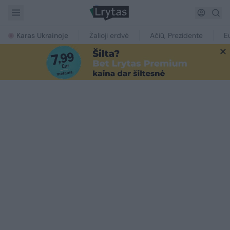
Karas Ukrainoje
Žalioji erdvė
Ačiū, Prezidente
E