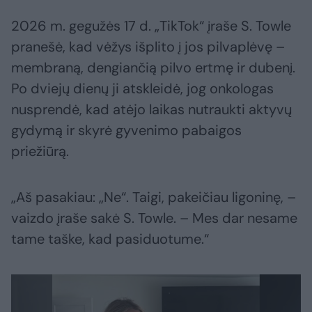
2026 m. gegužės 17 d. „TikTok“ įraše S. Towle
pranešė, kad vėžys išplito į jos pilvaplėvę –
membraną, dengiančią pilvo ertmę ir dubenį.
Po dviejų dienų ji atskleidė, jog onkologas
nusprendė, kad atėjo laikas nutraukti aktyvų
gydymą ir skyrė gyvenimo pabaigos
priežiūrą.
„Aš pasakiau: „Ne“. Taigi, pakeičiau ligoninę, –
vaizdo įraše sakė S. Towle. – Mes dar nesame
tame taške, kad pasiduotume.“