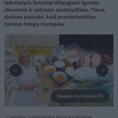
laikotarpiu lietuviai džiaugiasi ilgomis
dienomis ir vėlyvais saulėlydžiais. Tiesa,
dažnas pastebi, kad prasisklaidžius
tamsai miega trumpiau.
Daugiau nuotraukų (5)
„
Camelia
“
vaistininkė Asta Krušnienė