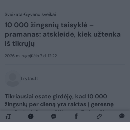
Sveikata
Gyvenu sveikai
10 000 žingsnių taisyklė –
pramanas: atskleidė, kiek užtenka
iš tikrųjų
2026 m. rugpjūčio 7 d. 12:22
Lrytas.lt
Tikriausiai esate girdėję, kad 10 000
žingsnių per dieną yra raktas į geresnę
sveikatą ir ilgaamžiškumą. Bet ar šis
skaičius nėra „nuleistas iš lubų“?