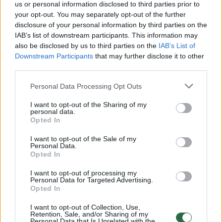
demonstravo įmantrius šokių judesius.
us or personal information disclosed to third parties prior to
your opt-out. You may separately opt-out of the further
disclosure of your personal information by third parties on the
Vieną dieną ji kreipėsi į medikus dėl pilvo
IAB’s list of downstream participants. This information may
also be disclosed by us to third parties on the
IAB’s List of
pūtimo ir deginančio pojūčio pilve. Kiek
Downstream Participants
that may further disclose it to other
vėliau jai buvo diagnozuota
third parties.
cholangiokarcinoma – retas vėžys,
Personal Data Processing Opt Outs
dažniausiai pasitaikantis vyresniems nei 50
I want to opt-out of the Sharing of my
metų žmonėms.
personal data.
Opted In
I want to opt-out of the Sale of my
Personal Data.
Susiję straipsniai
Opted In
I want to opt-out of processing my
Personal Data for Targeted Advertising.
Opted In
I want to opt-out of Collection, Use,
Retention, Sale, and/or Sharing of my
Personal Data that Is Unrelated with the