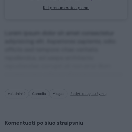
Kiti prenumeratos planai
Lorem ipsum dolor sit amet consectetur
adipisicing elit. Asperiores sapiente, odio
officiis sed tempore vitae veritatis
repellendus, ad saepe architecto
repudiandae corrupti sit non error illum
consequuntur adipisci dignissimos maxime.
vaistininkė
Camelia
Miegas
Rodyti daugiau žymių
Komentuoti po šiuo straipsniu