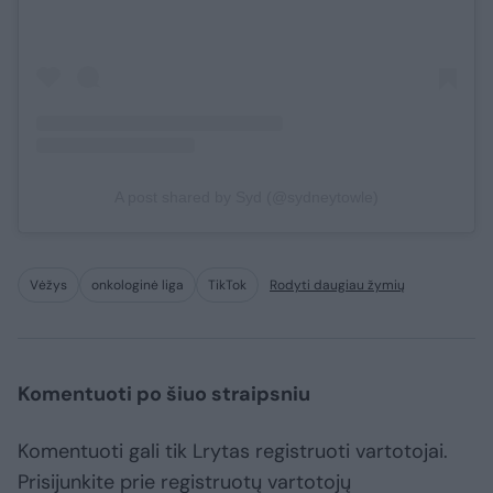
A post shared by Syd (@sydneytowle)
Vėžys
onkologinė liga
TikTok
Rodyti daugiau žymių
Komentuoti po šiuo straipsniu
Komentuoti gali tik Lrytas registruoti vartotojai.
Prisijunkite prie registruotų vartotojų