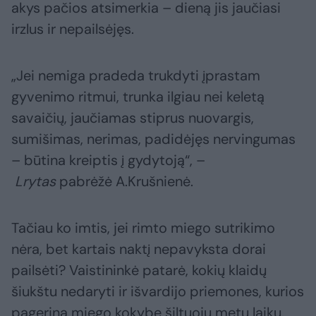
akys pačios atsimerkia – dieną jis jaučiasi
irzlus ir nepailsėjęs.
„Jei nemiga pradeda trukdyti įprastam
gyvenimo ritmui, trunka ilgiau nei keletą
savaičių, jaučiamas stiprus nuovargis,
sumišimas, nerimas, padidėjęs nervingumas
– būtina kreiptis į gydytoją“, –
Lrytas
pabrėžė A.Krušnienė.
Tačiau ko imtis, jei rimto miego sutrikimo
nėra, bet kartais naktį nepavyksta dorai
pailsėti? Vaistininkė patarė, kokių klaidų
šiukštu nedaryti ir išvardijo priemones, kurios
pagerina miego kokybę šiltuoju metų laiku.