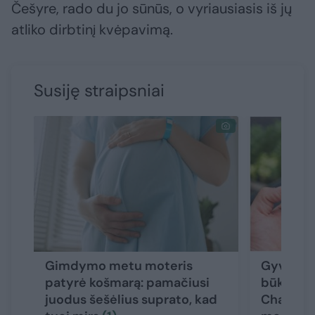
Češyre, rado du jo sūnūs, o vyriausiasis iš jų
atliko dirbtinį kvėpavimą.
Susiję straipsniai
Gimdymo metu moteris
Gyvybei 
patyrė košmarą: pamačiusi
būklę lie
juodus šešėlius suprato, kad
ChatGPT 