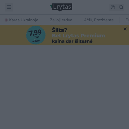
Karas Ukrainoje
Žalioji erdvė
Ačiū, Prezidente
E