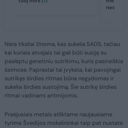
tuoj mirs
(1)
medikai 
nesugeb
Nėra tiksliai žinoma, kas sukelia SADS, tačiau
kai kuriais atvejais tai gali būti susiję su
paslėptu genetiniu sutrikimu, kuris pasireiškia
šeimose. Paprastai tai įvyksta, kai pavojingai
sutrikęs širdies ritmas būna negydomas ir
sukelia širdies sustojimą. Šie sutrikę širdies
ritmai vadinami aritmijomis.
Praėjusiais metais atliktame naujausiame
tyrime Švedijos mokslininkai taip pat nustatė