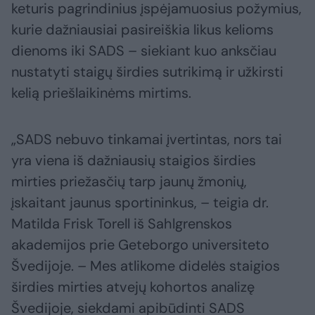
keturis pagrindinius įspėjamuosius požymius,
kurie dažniausiai pasireiškia likus kelioms
dienoms iki SADS – siekiant kuo anksčiau
nustatyti staigų širdies sutrikimą ir užkirsti
kelią priešlaikinėms mirtims.
„SADS nebuvo tinkamai įvertintas, nors tai
yra viena iš dažniausių staigios širdies
mirties priežasčių tarp jaunų žmonių,
įskaitant jaunus sportininkus, – teigia dr.
Matilda Frisk Torell iš Sahlgrenskos
akademijos prie Geteborgo universiteto
Švedijoje. – Mes atlikome didelės staigios
širdies mirties atvejų kohortos analizę
Švedijoje, siekdami apibūdinti SADS