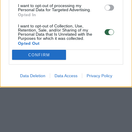
I want to opt-out of processing my
Prisijunkite prie registruotų vartotojų
Personal Data for Targeted Advertising.
bendruomenės ir bendraukite komentaruose!
Opted In
I want to opt-out of Collection, Use,
Retention, Sale, and/or Sharing of my
Personal Data that Is Unrelated with the
Rodyti komentarus
Purposes for which it was collected.
Opted Out
Prisijungti komentatoriams
CONFIRM
Data Deletion
Data Access
Privacy Policy