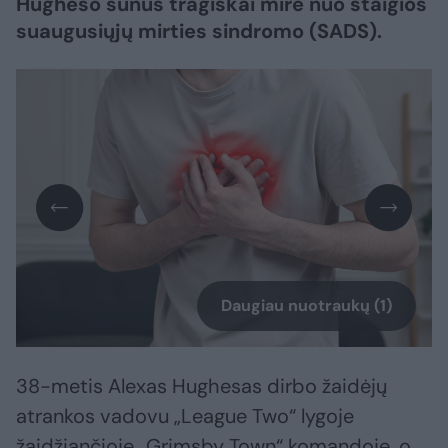
Hugheso sūnus tragiškai mirė nuo staigios
suaugusiųjų mirties sindromo (SADS).
Daugiau nuotraukų (1)
38-metis Alexas Hughesas dirbo žaidėjų
atrankos vadovu „League Two“ lygoje
žaidžiančioje „Grimsby Town“ komandoje, o