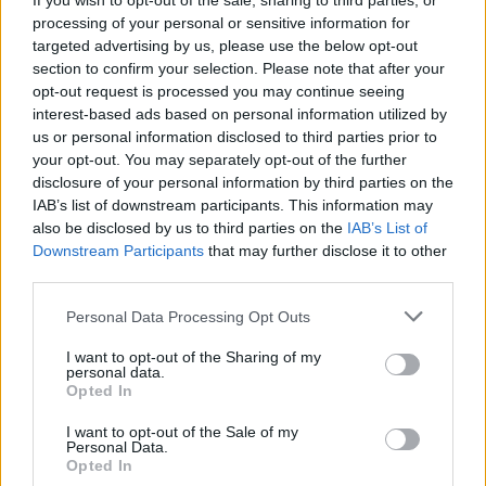
dažnai veikia kaip bumerangas. Jei
If you wish to opt-out of the sale, sharing to third parties, or
processing of your personal or sensitive information for
galvosime, kad sportas ir mityba yra tiesiog
targeted advertising by us, please use the below opt-out
gyvenimo būdas ir tai darysime reguliariai,
section to confirm your selection. Please note that after your
opt-out request is processed you may continue seeing
tuomet pasirodys ir rezultatai. Taip pat
interest-based ads based on personal information utilized by
svarbu reguliarumas ir pastovumas. Juk daug
us or personal information disclosed to third parties prior to
geriau yra gerai jaustis dėl to, kad kažką
your opt-out. You may separately opt-out of the further
disclosure of your personal information by third parties on the
padariau, nei vis laviruoti tarp numestų ir vėl
IAB’s list of downstream participants. This information may
priaugtų kilogramų“ – pasakoja D. Jakučionis.
also be disclosed by us to third parties on the
IAB’s List of
Downstream Participants
that may further disclose it to other
third parties.
svorio augimas
antsvoris
vyrai ir moterys
Personal Data Processing Opt Outs
Rodyti daugiau žymių
I want to opt-out of the Sharing of my
personal data.
Opted In
Komentuoti po šiuo straipsniu
I want to opt-out of the Sale of my
Personal Data.
Opted In
Komentuoti gali tik Lrytas registruoti vartotojai.