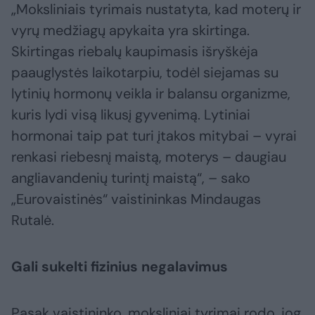
„Moksliniais tyrimais nustatyta, kad moterų ir
vyrų medžiagų apykaita yra skirtinga.
Skirtingas riebalų kaupimasis išryškėja
paauglystės laikotarpiu, todėl siejamas su
lytinių hormonų veikla ir balansu organizme,
kuris lydi visą likusį gyvenimą. Lytiniai
hormonai taip pat turi įtakos mitybai – vyrai
renkasi riebesnį maistą, moterys – daugiau
angliavandenių turintį maistą“, – sako
„Eurovaistinės“ vaistininkas Mindaugas
Rutalė.
Gali sukelti fizinius negalavimus
Pasak vaistininko, moksliniai tyrimai rodo, jog