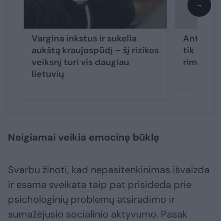
→
Vargina inkstus ir sukelia
Antsvori
aukštą kraujospūdį – šį rizikos
tik este
veiksnį turi vis daugiau
rimtas p
lietuvių
Neigiamai veikia emocinę būklę
Svarbu žinoti, kad nepasitenkinimas išvaizda
ir esama sveikata taip pat prisideda prie
psichologinių problemų atsiradimo ir
sumažėjusio socialinio aktyvumo. Pasak