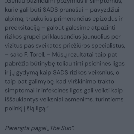
„Geriau pažindami požymius ir simptomus,
kurie gali būti SADS pranašai – pavyzdžiui
alpimą, traukulius primenančius epizodus ir
preeksitaciją – galbūt galėsime atpažinti
rizikos grupei priklausančius jaunuolius per
vizitus pas sveikatos priežiūros specialistus,
– sako F. Torell. – Mūsų rezultatai taip pat
pabrėžia būtinybę toliau tirti psichines ligas
ir jų gydymą kaip SADS rizikos veiksnius, o
taip pat galimybę, kad virškinimo trakto
simptomai ir infekcinės ligos gali veikti kaip
iššaukiantys veiksniai asmenims, turintiems
polinkį į šią ligą.“
Parengta pagal „The Sun“.