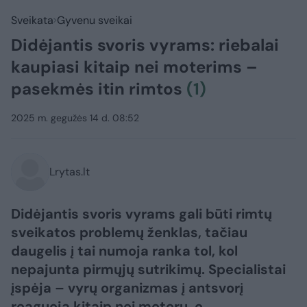
Sveikata
Gyvenu sveikai
Didėjantis svoris vyrams: riebalai
kaupiasi kitaip nei moterims –
pasekmės itin rimtos
(1)
2025 m. gegužės 14 d. 08:52
Lrytas.lt
Didėjantis svoris vyrams gali būti rimtų
sveikatos problemų ženklas, tačiau
daugelis į tai numoja ranka tol, kol
nepajunta pirmųjų sutrikimų. Specialistai
įspėja – vyrų organizmas į antsvorį
reaguoja kitaip nei moterų, o