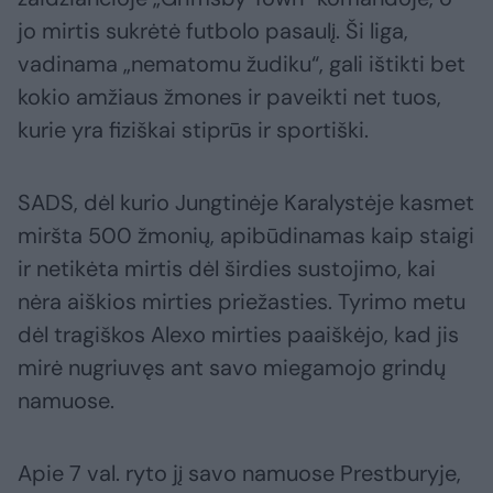
jo mirtis sukrėtė futbolo pasaulį. Ši liga,
vadinama „nematomu žudiku“, gali ištikti bet
kokio amžiaus žmones ir paveikti net tuos,
kurie yra fiziškai stiprūs ir sportiški.
SADS, dėl kurio Jungtinėje Karalystėje kasmet
miršta 500 žmonių, apibūdinamas kaip staigi
ir netikėta mirtis dėl širdies sustojimo, kai
nėra aiškios mirties priežasties. Tyrimo metu
dėl tragiškos Alexo mirties paaiškėjo, kad jis
mirė nugriuvęs ant savo miegamojo grindų
namuose.
Apie 7 val. ryto jį savo namuose Prestburyje,