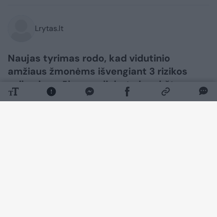
Lrytas.lt
Naujas tyrimas rodo, kad vidutinio
amžiaus žmonėms išvengiant 3 rizikos
veiksnių – rūkymo, diabeto ir aukšto
kraujospūdžio – demencijos atsiradimą
galima pavėlinti iki 13 metų.