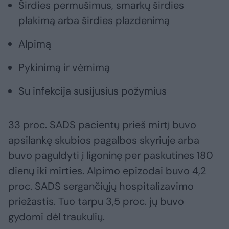
Širdies permušimus, smarkų širdies
plakimą arba širdies plazdenimą
Alpimą
Pykinimą ir vėmimą
Su infekcija susijusius požymius
33 proc. SADS pacientų prieš mirtį buvo
apsilankę skubios pagalbos skyriuje arba
buvo paguldyti į ligoninę per paskutines 180
dienų iki mirties. Alpimo epizodai buvo 4,2
proc. SADS sergančiųjų hospitalizavimo
priežastis. Tuo tarpu 3,5 proc. jų buvo
gydomi dėl traukulių.