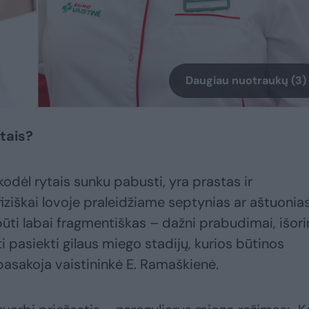
Daugiau nuotraukų (3)
ytais?
kodėl rytais sunku pabusti, yra prastas ir
ziškai lovoje praleidžiame septynias ar aštuonia
 būti labai fragmentiškas – dažni prabudimai, išori
sti pasiekti gilaus miego stadijų, kurios būtinos
asakoja vaistininkė E. Ramaškienė.