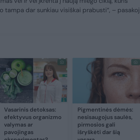
zmas vėl ir vėl įkrenta į naują miego ciklą, kuris
to tampa dar sunkiau visiškai prabusti“, – pasako
Vasarinis detoksas:
Pigmentinės dėmės:
efektyvus organizmo
nesisaugojus saulės,
valymas ar
pirmosios gali
pavojingas
išryškėti dar šią
eksperimentas?
vasarą