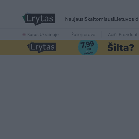
Naujausi
Skaitomiausi
Lietuvos d
Karas Ukrainoje
Žalioji erdvė
Ačiū, Prezident