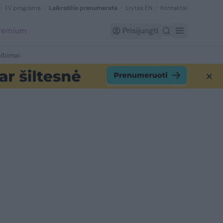
TV programa
Laikraščio prenumerata
Lrytas EN
Kontaktai
Premium
Prisijungti
lbimai