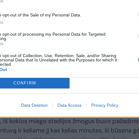
In
o opt-out of the Sale of my Personal Data.
In
to opt-out of processing my Personal Data for Targeted
ing.
In
o opt-out of Collection, Use, Retention, Sale, and/or Sharing
ersonal Data that Is Unrelated with the Purposes for which it
lected.
Out
žinomą veiksnį – miego inerciją, kuri taip pat turi
imui.
CONFIRM
 būsena, kai ką tik pabudęs žmogus kurį laiką jaučia
Data Deletion
Data Access
Privacy Policy
o. Ji gali trukti nuo kelių minučių iki pusvalandži
to, iš kokios miego stadijos žmogus buvo pažadint
tuvą ir keliame jį kas kelias minutes, ši būsena ga