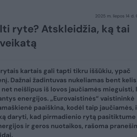
2025 m. liepos 14 d.
ti ryte? Atskleidžia, ką tai
sveikatą
 rytais kartais gali tapti tikru iššūkiu, ypač
nį. Dažnai žadintuvas nukeliamas bent kelis
 net neišlipus iš lovos jaučiamės mieguisti, l
jantys energijos. „Eurovaistinės“ vaistininkė
amaškienė paaiškina, kodėl taip jaučiamės, i
 ką daryti, kad pirmadienio rytą pasitiktume
nergijos ir geros nuotaikos, rašoma praneš
idai.