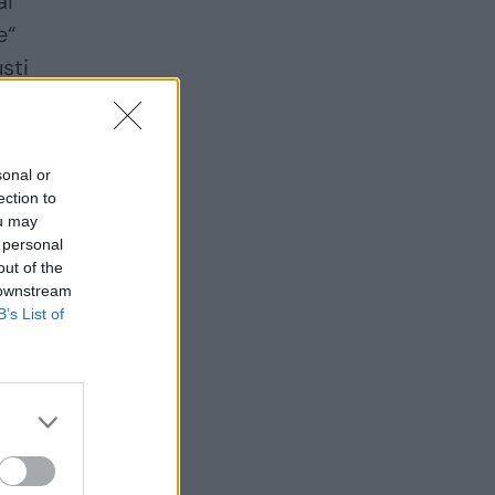
ai
e“
usti
sonal or
ection to
ou may
 personal
out of the
 downstream
B’s List of