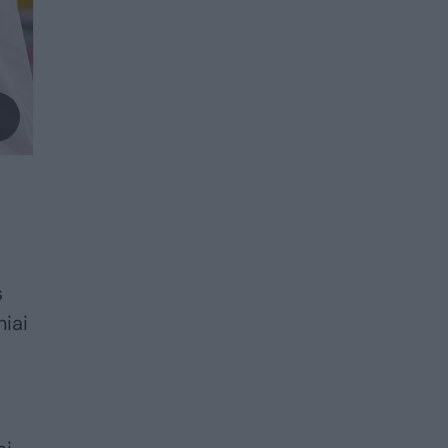
s
niai