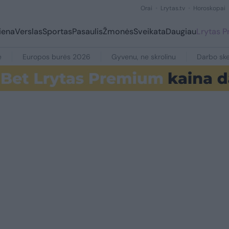
Orai
Lrytas.tv
Horoskopai
iena
Verslas
Sportas
Pasaulis
Žmonės
Sveikata
Daugiau
Lrytas 
e
Europos burės 2026
Gyvenu, ne skrolinu
Darbo ske