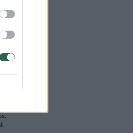
si
o ar
as.
li