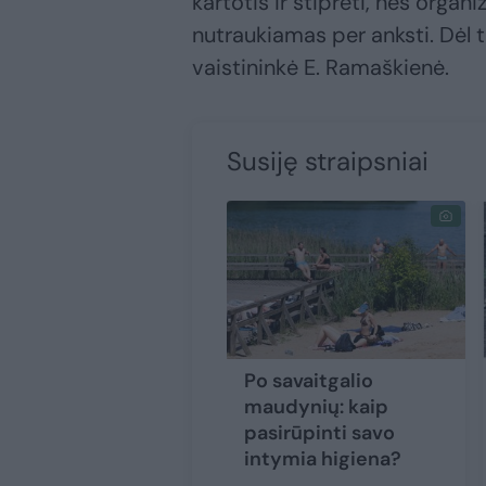
kartotis ir stiprėti, nes organi
nutraukiamas per anksti. Dėl 
vaistininkė E. Ramaškienė.
Susiję straipsniai
Po savaitgalio
maudynių: kaip
pasirūpinti savo
intymia higiena?