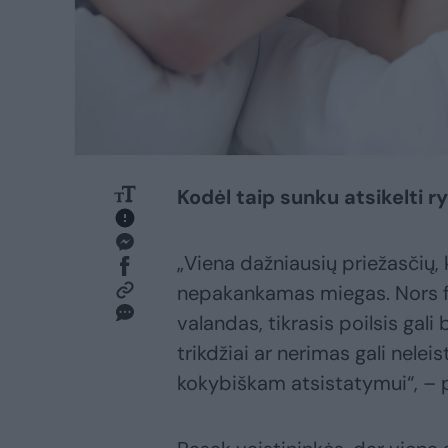
Kodėl taip sunku atsikelti r
„Viena dažniausių priežasčių, 
nepakankamas miegas. Nors fi
valandas, tikrasis poilsis gali
trikdžiai ar nerimas gali nelei
kokybiškam atsistatymui“, – p