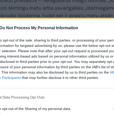
svarbi priežastis – nereguliarus miego režimas: „K
ti skirtingu metu arba savaitgaliais „išsimiegam
aikrodis išsiderina, todėl net ir įprastu metu atsib
Do Not Process My Personal Information
eko nemenkai pasukti galvą
to opt-out of the sale, sharing to third parties, or processing of your per
formation for targeted advertising by us, please use the below opt-out s
r selection. Please note that after your opt-out request is processed y
eing interest-based ads based on personal information utilized by us or
disclosed to third parties prior to your opt-out. You may separately opt-
losure of your personal information by third parties on the IAB’s list of
. This information may also be disclosed by us to third parties on the
IA
Participants
that may further disclose it to other third parties.
l Data Processing Opt Outs
o opt-out of the Sharing of my personal data.