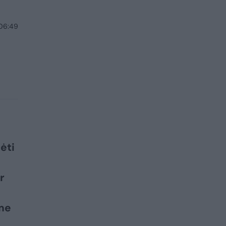
 06:49
ėti
r
ime