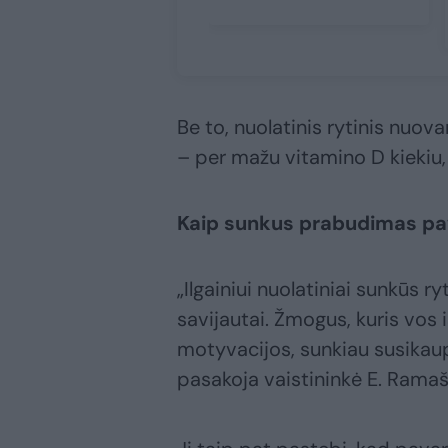
Be to, nuolatinis rytinis nuov
– per mažu vitamino D kiekiu,
Kaip sunkus prabudimas pa
„Ilgainiui nuolatiniai sunkūs ry
savijautai. Žmogus, kuris vos i
motyvacijos, sunkiau susikaupi
pasakoja vaistininkė E. Ramaš