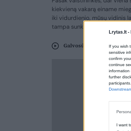
Pasak vaistininkės, dar viena 
kiekvieną vakarą einame miego
iki vidurdienio, mūsų vidinis l
tampa sunku.“
Lrytas.lt -
Galvosūkis augintiniui: t
If you wish 
sensitive in
confirm you
continue se
information 
further disc
participants
Downstream 
Persona
I want t