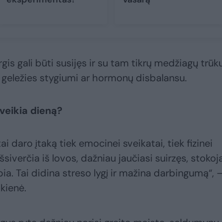
argis gali būti susijęs ir su tam tikrų medžiagų trū
 geležies stygiumi ar hormonų disbalansu.
veikia dieną?
tai daro įtaką tiek emocinei sveikatai, tiek fizinei
šsiverčia iš lovos, dažniau jaučiasi suirzęs, stokoj
a. Tai didina streso lygį ir mažina darbingumą“, 
kienė.