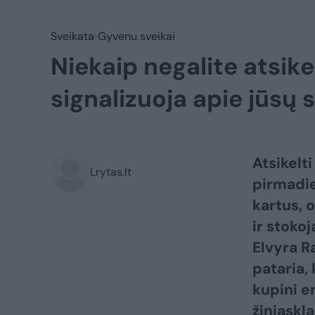
Sveikata
Gyvenu sveikai
Niekaip negalite atsikel
signalizuoja apie jūsų 
Atsikelti
Lrytas.lt
pirmadie
kartus, o
ir stoko
Elvyra R
pataria,
kupini e
žiniaskla