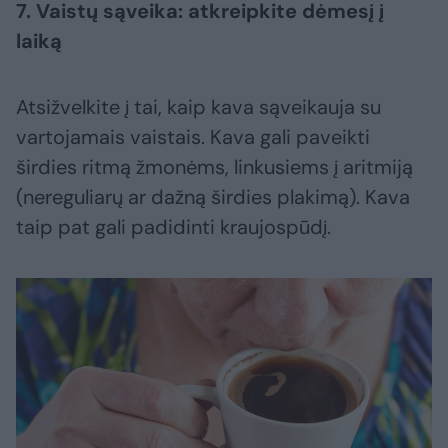
7. Vaistų sąveika: atkreipkite dėmesį į
laiką
Atsižvelkite į tai, kaip kava sąveikauja su
vartojamais vaistais. Kava gali paveikti
širdies ritmą žmonėms, linkusiems į aritmiją
(nereguliarų ar dažną širdies plakimą). Kava
taip pat gali padidinti kraujospūdį.