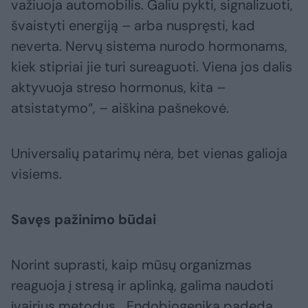
važiuoja automobilis. Galiu pykti, signalizuoti,
švaistyti energiją – arba nuspręsti, kad
neverta. Nervų sistema nurodo hormonams,
kiek stipriai jie turi sureaguoti. Viena jos dalis
aktyvuoja streso hormonus, kita –
atsistatymo“, – aiškina pašnekovė.
Universalių patarimų nėra, bet vienas galioja
visiems.
Savęs pažinimo būdai
Norint suprasti, kaip mūsų organizmas
reaguoja į stresą ir aplinką, galima naudoti
įvairius metodus. „Endobiogenika padeda