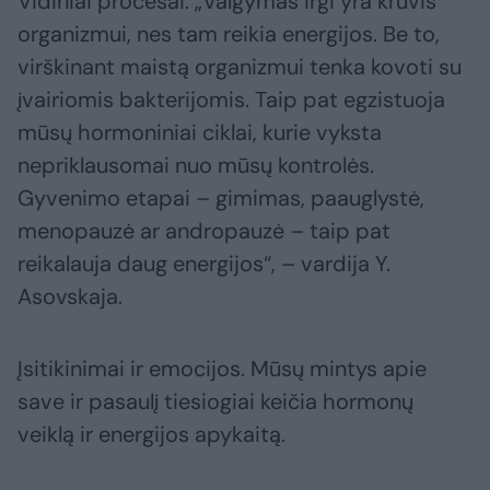
Vidiniai procesai. „Valgymas irgi yra krūvis
organizmui, nes tam reikia energijos. Be to,
virškinant maistą organizmui tenka kovoti su
įvairiomis bakterijomis. Taip pat egzistuoja
mūsų hormoniniai ciklai, kurie vyksta
nepriklausomai nuo mūsų kontrolės.
Gyvenimo etapai – gimimas, paauglystė,
menopauzė ar andropauzė – taip pat
reikalauja daug energijos“, – vardija Y.
Asovskaja.
Įsitikinimai ir emocijos. Mūsų mintys apie
save ir pasaulį tiesiogiai keičia hormonų
veiklą ir energijos apykaitą.