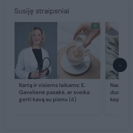
Susiję straipsniai
→
Kartą ir visiems laikams: E.
Naujas t
Gavelienė pasakė, ar sveika
duomenų 
gerti kavą su pienu
(4)
kepenim