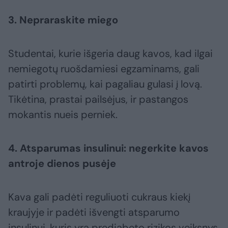
3. Nepraraskite miego
Studentai, kurie išgeria daug kavos, kad ilgai
nemiegotų ruošdamiesi egzaminams, gali
patirti problemų, kai pagaliau gulasi į lovą.
Tikėtina, prastai pailsėjus, ir pastangos
mokantis nueis perniek.
4. Atsparumas insulinui: negerkite kavos
antroje dienos pusėje
Kava gali padėti reguliuoti cukraus kiekį
kraujyje ir padėti išvengti atsparumo
insulinui, kuris yra prediabeto rizikos veiksnys.