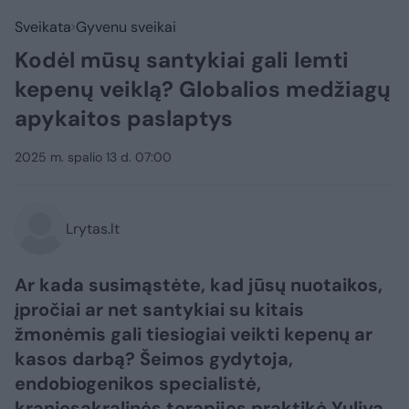
Sveikata
Gyvenu sveikai
Kodėl mūsų santykiai gali lemti
kepenų veiklą? Globalios medžiagų
apykaitos paslaptys
2025 m. spalio 13 d. 07:00
Lrytas.lt
Ar kada susimąstėte, kad jūsų nuotaikos,
įpročiai ar net santykiai su kitais
žmonėmis gali tiesiogiai veikti kepenų ar
kasos darbą? Šeimos gydytoja,
endobiogenikos specialistė,
kraniosakralinės terapijos praktikė Yuliya