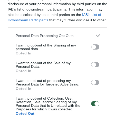
disclosure of your personal information by third parties on the
IAB’s list of downstream participants. This information may
also be disclosed by us to third parties on the
IAB’s List of
Downstream Participants
that may further disclose it to other
third parties.
Personal Data Processing Opt Outs
Sveikata
Gyvenu sveikai
I want to opt-out of the Sharing of my
personal data.
Neurologė perspėja: gerti kavą
Opted In
tokiu laiku – didžiulė klaida
I want to opt-out of the Sale of my
Personal Data.
2026 m. rugpjūčio 8 d. 04:53
Opted In
I want to opt-out of processing my
Personal Data for Targeted Advertising.
Opted In
Lrytas.lt
I want to opt-out of Collection, Use,
Retention, Sale, and/or Sharing of my
Jei geriate kavą, svarbu ne tik jos kiekis,
Personal Data that Is Unrelated with the
Purposes for which it was collected.
bet ir paros laikas. Per vėlai išgertas kavos
Opted Out