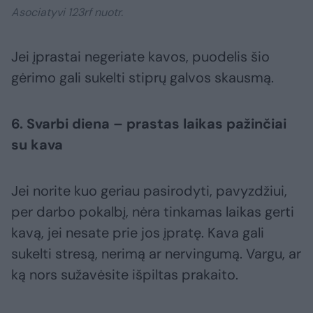
Asociatyvi 123rf nuotr.
Jei įprastai negeriate kavos, puodelis šio
gėrimo gali sukelti stiprų galvos skausmą.
6. Svarbi diena – prastas laikas pažinčiai
su kava
Jei norite kuo geriau pasirodyti, pavyzdžiui,
per darbo pokalbį, nėra tinkamas laikas gerti
kavą, jei nesate prie jos įpratę. Kava gali
sukelti stresą, nerimą ar nervingumą. Vargu, ar
ką nors sužavėsite išpiltas prakaito.