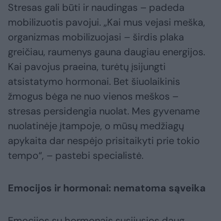
Stresas gali būti ir naudingas – padeda
mobilizuotis pavojui. „Kai mus vejasi meška,
organizmas mobilizuojasi – širdis plaka
greičiau, raumenys gauna daugiau energijos.
Kai pavojus praeina, turėtų įsijungti
atsistatymo hormonai. Bet šiuolaikinis
žmogus bėga ne nuo vienos meškos –
stresas persidengia nuolat. Mes gyvename
nuolatinėje įtampoje, o mūsų medžiagų
apykaita dar nespėjo prisitaikyti prie tokio
tempo“, – pastebi specialistė.
Emocijos ir hormonai: nematoma sąveika
Emocijos su hormonais susijusios daug