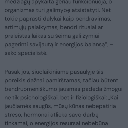
medžiagų apykaita geriau funkcionuoja, o
organizmas turi galimybę atsistatyti. Net
tokie paprasti dalykai kaip bendravimas,
artimųjų palaikymas, bendri ritualai ar
praleistas laikas su šeima gali žymiai
pagerinti savijautą ir energijos balansą“, –
sako specialistė.
Pasak jos, šiuolaikiniame pasaulyje šis
poreikis dažnai pamirštamas, tačiau būtent
bendruomeniškumo jausmas padeda žmogui
ne tik psichologiškai, bet ir fiziologiškai: „Kai
jaučiamės saugūs, mūsų kūnas nebepatiria
streso, hormonai atlieka savo darbą
tinkamai, o energijos resursai nebebūna