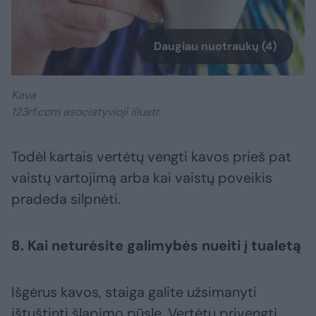
Daugiau nuotraukų (4)
Kava
123rf.com asociatyvioji iliustr.
Todėl kartais vertėtų vengti kavos prieš pat
vaistų vartojimą arba kai vaistų poveikis
pradeda silpnėti.
8. Kai neturėsite galimybės nueiti į tualetą
Išgėrus kavos, staiga galite užsimanyti
ištuštinti šlapimo pūslę. Vertėtų privengti