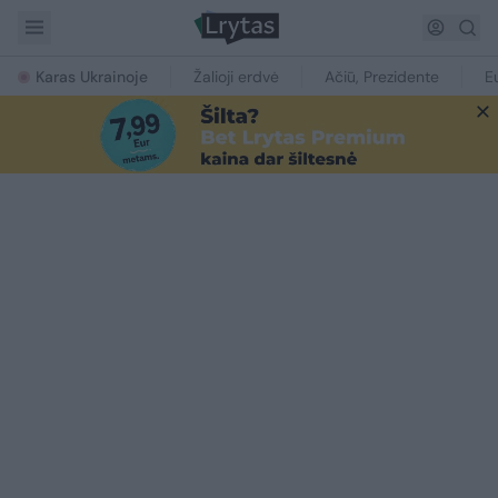
Karas Ukrainoje
Žalioji erdvė
Ačiū, Prezidente
E