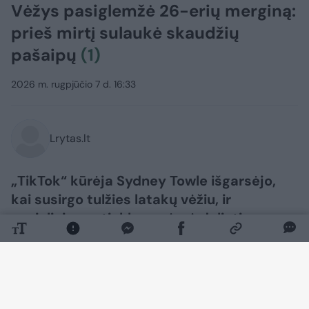
Vėžys pasiglemžė 26-erių merginą:
prieš mirtį sulaukė skaudžių
pašaipų
(1)
2026 m. rugpjūčio 7 d. 16:33
Lrytas.lt
„TikTok“ kūrėja Sydney Towle išgarsėjo,
kai susirgo tulžies latakų vėžiu, ir
socialiniuose tinkluose ėmė dalintis savo
kovos prieš sunkią ligą detalėmis. Deja,
dabar merginos šeima praneša, kad ji
mirė, sulaukusi vos 26-erių metų.