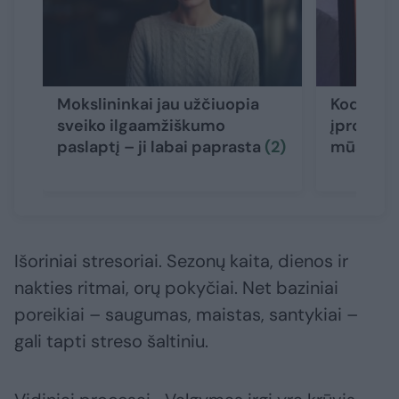
Mokslininkai jau užčiuopia
Kodėl at
sveiko ilgaamžiškumo
įpročiu i
paslaptį – ji labai paprasta
(2)
mūsų gy
Išoriniai stresoriai. Sezonų kaita, dienos ir
nakties ritmai, orų pokyčiai. Net baziniai
poreikiai – saugumas, maistas, santykiai –
gali tapti streso šaltiniu.