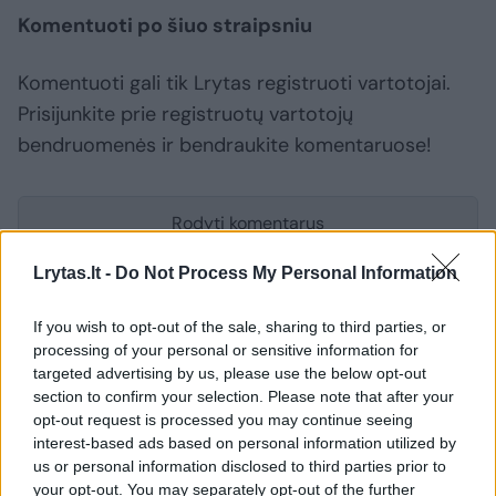
Komentuoti po šiuo straipsniu
Komentuoti gali tik Lrytas registruoti vartotojai.
Prisijunkite prie registruotų vartotojų
bendruomenės ir bendraukite komentaruose!
Rodyti komentarus
Lrytas.lt -
Do Not Process My Personal Information
Prisijungti komentatoriams
If you wish to opt-out of the sale, sharing to third parties, or
processing of your personal or sensitive information for
targeted advertising by us, please use the below opt-out
section to confirm your selection. Please note that after your
opt-out request is processed you may continue seeing
interest-based ads based on personal information utilized by
us or personal information disclosed to third parties prior to
your opt-out. You may separately opt-out of the further