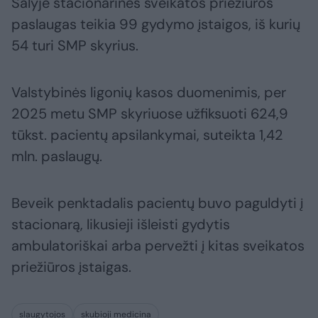
Šalyje stacionarines sveikatos priežiūros
paslaugas teikia 99 gydymo įstaigos, iš kurių
54 turi SMP skyrius.
Valstybinės ligonių kasos duomenimis, per
2025 metu SMP skyriuose užfiksuoti 624,9
tūkst. pacientų apsilankymai, suteikta 1,42
mln. paslaugų.
Beveik penktadalis pacientų buvo paguldyti į
stacionarą, likusieji išleisti gydytis
ambulatoriškai arba pervežti į kitas sveikatos
priežiūros įstaigas.
slaugytojos
skubioji medicina