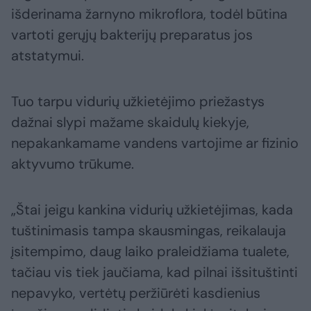
išderinama žarnyno mikroflora, todėl būtina
vartoti gerųjų bakterijų preparatus jos
atstatymui.
Tuo tarpu vidurių užkietėjimo priežastys
dažnai slypi mažame skaidulų kiekyje,
nepakankamame vandens vartojime ar fizinio
aktyvumo trūkume.
„Štai jeigu kankina vidurių užkietėjimas, kada
tuštinimasis tampa skausmingas, reikalauja
įsitempimo, daug laiko praleidžiama tualete,
tačiau vis tiek jaučiama, kad pilnai išsituštinti
nepavyko, vertėtų peržiūrėti kasdienius