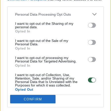
vaistininku“, – pabrėžia vaistininkė.
third parties.
Personal Data Processing Opt Outs
Sutrikusi žarnyno funkcija
I want to opt-out of the Sharing of my
personal data.
Opted In
Pasak V. Bečelytės, taip pat gana dažnas
I want to opt-out of the Sale of my
virškinimo negalavimas yra tuštinimosi
Personal Data.
Opted In
sutrikimai, tokie kaip pasikeitęs apsilankymo
tualete dažnis, viduriavimas ar vidurių
I want to opt-out of processing my
Personal Data for Targeted Advertising.
užkietėjimas. Pasireiškiant viduriavimui, jei jis
Opted In
yra virusinio pagrindo, naudinga vartoti
I want to opt-out of Collection, Use,
Retention, Sale, and/or Sharing of my
absorbuojančiomis savybėmis
Personal Data that Is Unrelated with the
Purposes for which it was collected.
pasižyminčius preparatus, kuriuose būtų
Opted Out
diosmektito ar aktyvintosios anglies.
CONFIRM