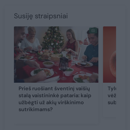
Susiję straipsniai
Prieš ruošiant šventinį vaišių
Tylusis 
stalą vaistininkė pataria: kaip
vėžys: ap
užbėgti už akių virškinimo
subtilūs
sutrikimams?