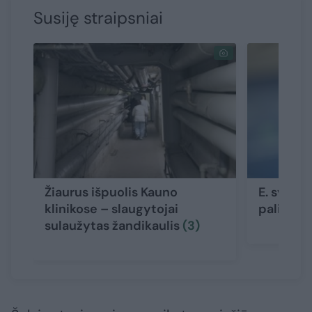
Susiję straipsniai
Žiaurus išpuolis Kauno
E. sveika
klinikose – slaugytojai
palies t
sulaužytas žandikaulis
(3)