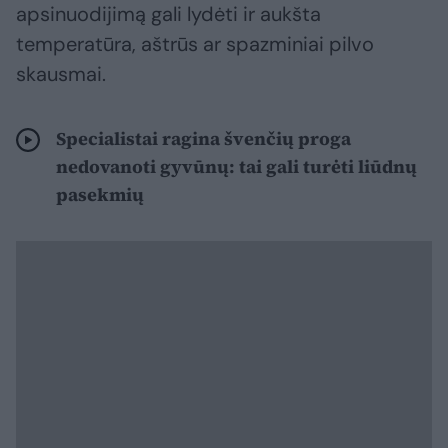
apsinuodijimą gali lydėti ir aukšta
temperatūra, aštrūs ar spazminiai pilvo
skausmai.
Specialistai ragina švenčių proga
nedovanoti gyvūnų: tai gali turėti liūdnų
pasekmių