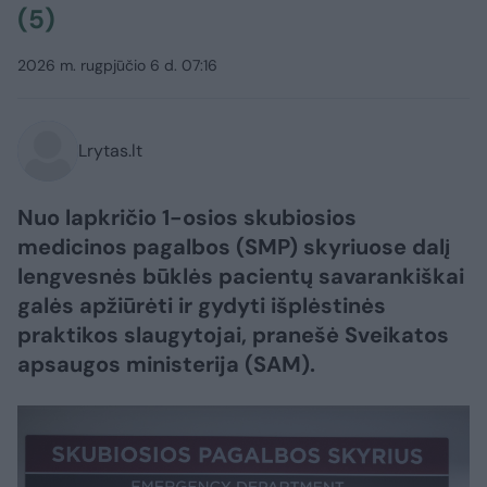
(5)
2026 m. rugpjūčio 6 d. 07:16
Lrytas.lt
Nuo lapkričio 1-osios skubiosios
medicinos pagalbos (SMP) skyriuose dalį
lengvesnės būklės pacientų savarankiškai
galės apžiūrėti ir gydyti išplėstinės
praktikos slaugytojai, pranešė Sveikatos
apsaugos ministerija (SAM).