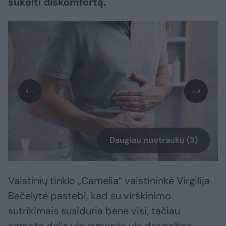
sukelti diskomfortą.
Daugiau nuotraukų (3)
Vaistinių tinklo „Camelia“ vaistininkė Virgilija
Bečelytė pastebi, kad su virškinimo
sutrikimais susiduria bene visi, tačiau