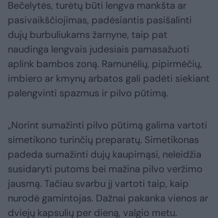
Bečelytės, turėtų būti lengva mankšta ar
pasivaikščiojimas, padėsiantis pasišalinti
dujų burbuliukams žarnyne, taip pat
naudinga lengvais judesiais pamasažuoti
aplink bambos zoną. Ramunėlių, pipirmėčių,
imbiero ar kmynų arbatos gali padėti siekiant
palengvinti spazmus ir pilvo pūtimą.
„Norint sumažinti pilvo pūtimą galima vartoti
simetikono turinčių preparatų. Simetikonas
padeda sumažinti dujų kaupimąsi, neleidžia
susidaryti putoms bei mažina pilvo veržimo
jausmą. Tačiau svarbu jį vartoti taip, kaip
nurodė gamintojas. Dažnai pakanka vienos ar
dviejų kapsulių per dieną, valgio metu.