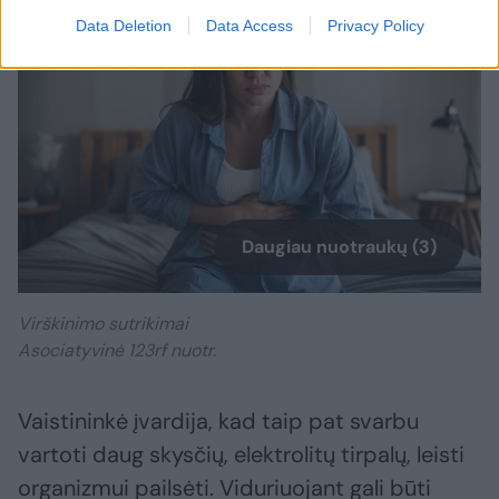
Data Deletion
Data Access
Privacy Policy
Daugiau nuotraukų (3)
Virškinimo sutrikimai
Asociatyvinė 123rf nuotr.
Vaistininkė įvardija, kad taip pat svarbu
vartoti daug skysčių, elektrolitų tirpalų, leisti
organizmui pailsėti. Viduriuojant gali būti