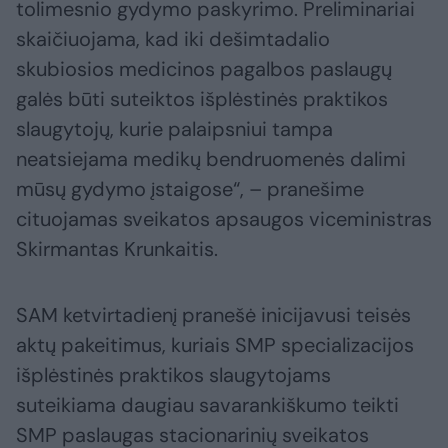
tolimesnio gydymo paskyrimo. Preliminariai
skaičiuojama, kad iki dešimtadalio
skubiosios medicinos pagalbos paslaugų
galės būti suteiktos išplėstinės praktikos
slaugytojų, kurie palaipsniui tampa
neatsiejama medikų bendruomenės dalimi
mūsų gydymo įstaigose“, – pranešime
cituojamas sveikatos apsaugos viceministras
Skirmantas Krunkaitis.
SAM ketvirtadienį pranešė inicijavusi teisės
aktų pakeitimus, kuriais SMP specializacijos
išplėstinės praktikos slaugytojams
suteikiama daugiau savarankiškumo teikti
SMP paslaugas stacionarinių sveikatos