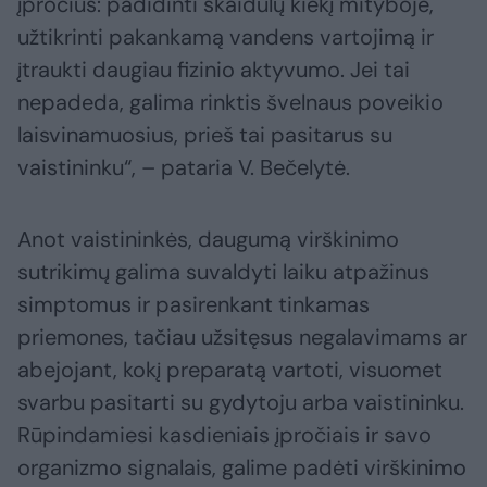
įpročius: padidinti skaidulų kiekį mityboje,
užtikrinti pakankamą vandens vartojimą ir
įtraukti daugiau fizinio aktyvumo. Jei tai
nepadeda, galima rinktis švelnaus poveikio
laisvinamuosius, prieš tai pasitarus su
vaistininku“, – pataria V. Bečelytė.
Anot vaistininkės, daugumą virškinimo
sutrikimų galima suvaldyti laiku atpažinus
simptomus ir pasirenkant tinkamas
priemones, tačiau užsitęsus negalavimams ar
abejojant, kokį preparatą vartoti, visuomet
svarbu pasitarti su gydytoju arba vaistininku.
Rūpindamiesi kasdieniais įpročiais ir savo
organizmo signalais, galime padėti virškinimo