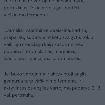
kepto maisto vartojimo ar saldumynų
pertekliaus. Tokiu atveju gali padėti
virškinimo fermentai.
„Camelia“ vaistininkė paaiškina, kad šių
preparatų sudėtyje reikėtų žvalgytis tokių
veikliųjų medžiagų kaip kasos milteliai,
papainas, bromelainas, margainis,
kiaulpienės, gencijonai ar ramunėlės.
Jei buvo vartojama ir aktyvintoji anglis,
geriausia tarp virškinimo fermentų ir
aktyvintosios anglies vartojimo padaryti 2–3
val. pertrauką.