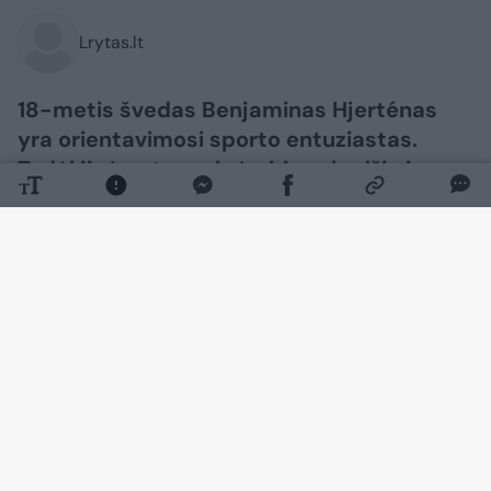
Lrytas.lt
18-metis švedas Benjaminas Hjerténas
yra orientavimosi sporto entuziastas.
Todėl jis įpratęs prie įvairių vabzdžių ir
parazitų. Tačiau vaikinui erkė įsisiurbė
labai neįprastoje vietoje. „Google“ rašo,
kad tai neįmanoma“, – patirtimi dalijosi
jis.