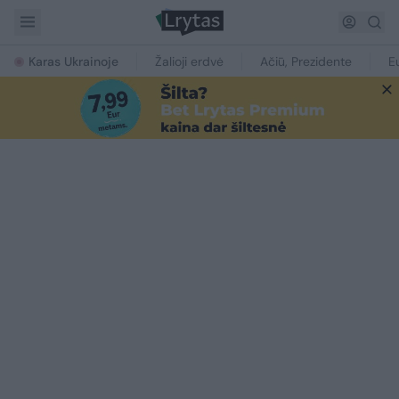
Karas Ukrainoje
Žalioji erdvė
Ačiū, Prezidente
E