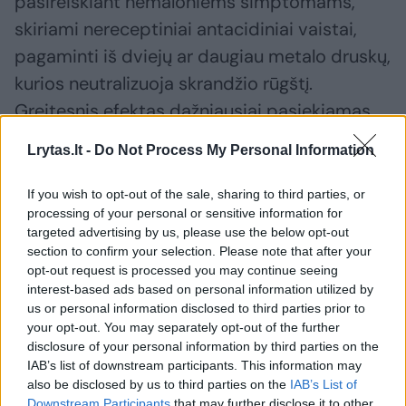
pasireiškiant nemaloniems simptomams,
skiriami nereceptiniai antacidiniai vaistai,
pagaminti iš dviejų ar daugiau metalo druskų,
kurios neutralizuoja skrandžio rūgštį.
Greitesnis efektas dažniausiai pasiekiamas
vartojant preparatus, kuriuos reikia
Lrytas.lt -
Do Not Process My Personal Information
sukramtyti ar sučiulpti su aliuminio, magnio ir
kalcio druskomis arba natrio bikarbonatu.
If you wish to opt-out of the sale, sharing to third parties, or
processing of your personal or sensitive information for
targeted advertising by us, please use the below opt-out
Stipresniuose preparatuose būna protonų
section to confirm your selection. Please note that after your
opt-out request is processed you may continue seeing
siurblių inhibitorių su veikliosiomis
interest-based ads based on personal information utilized by
omeprazolio, pantoprazolio, esomeprazolio,
us or personal information disclosed to third parties prior to
your opt-out. You may separately opt-out of the further
lansoprazolio ar dekslansoprazolio
disclosure of your personal information by third parties on the
medžiagomis, tačiau prieš vartojant tokius
IAB’s list of downstream participants. This information may
vaistus būtina pasitarti su gydytoju ar
also be disclosed by us to third parties on the
IAB’s List of
Downstream Participants
that may further disclose it to other