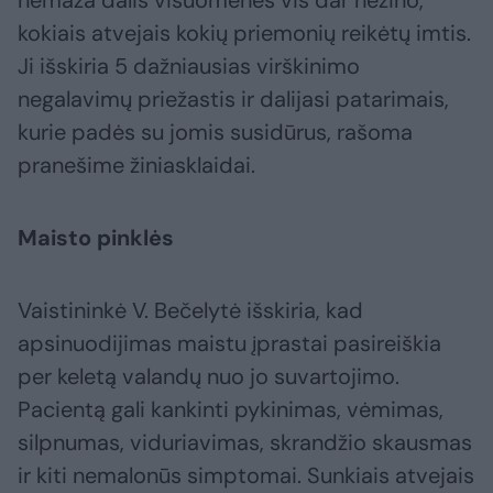
nemaža dalis visuomenės vis dar nežino,
kokiais atvejais kokių priemonių reikėtų imtis.
Ji išskiria 5 dažniausias virškinimo
negalavimų priežastis ir dalijasi patarimais,
kurie padės su jomis susidūrus, rašoma
pranešime žiniasklaidai.
Maisto pinklės
Vaistininkė V. Bečelytė išskiria, kad
apsinuodijimas maistu įprastai pasireiškia
per keletą valandų nuo jo suvartojimo.
Pacientą gali kankinti pykinimas, vėmimas,
silpnumas, viduriavimas, skrandžio skausmas
ir kiti nemalonūs simptomai. Sunkiais atvejais