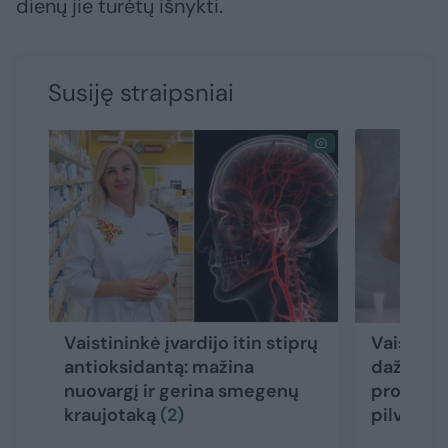
dienų jie turėtų išnykti.
Susiję straipsniai
Vaistininkė įvardijo itin stiprų
Vaistinin
antioksidantą: mažina
dažniaus
nuovargį ir gerina smegenų
problemo
kraujotaką
(2)
pilvo pūt