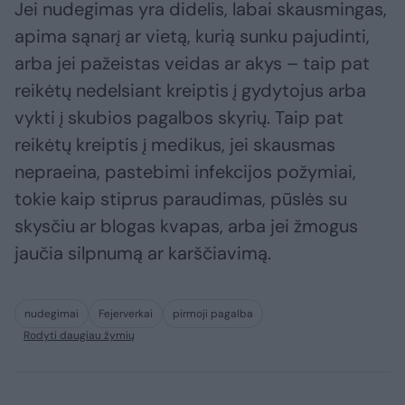
Jei nudegimas yra didelis, labai skausmingas,
apima sąnarį ar vietą, kurią sunku pajudinti,
arba jei pažeistas veidas ar akys – taip pat
reikėtų nedelsiant kreiptis į gydytojus arba
vykti į skubios pagalbos skyrių. Taip pat
reikėtų kreiptis į medikus, jei skausmas
nepraeina, pastebimi infekcijos požymiai,
tokie kaip stiprus paraudimas, pūslės su
skysčiu ar blogas kvapas, arba jei žmogus
jaučia silpnumą ar karščiavimą.
nudegimai
Fejerverkai
pirmoji pagalba
Rodyti daugiau žymių