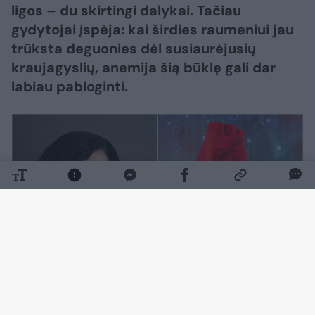
ligos – du skirtingi dalykai. Tačiau
gydytojai įspėja: kai širdies raumeniui jau
trūksta deguonies dėl susiaurėjusių
kraujagyslių, anemija šią būklę gali dar
labiau pabloginti.
Daugiau nuotraukų (6)