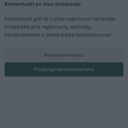
Komentuoti po šiuo straipsniu
Komentuoti gali tik Lrytas registruoti vartotojai.
Prisijunkite prie registruotų vartotojų
bendruomenės ir bendraukite komentaruose!
Rodyti komentarus
Prisijungti komentatoriams