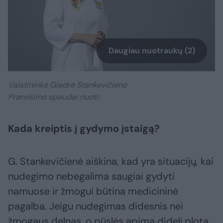
Daugiau nuotraukų (2)
Vaistininkė Giedrė Stankevičienė
Pranešimo spaudai nuotr.
Kada kreiptis į gydymo įstaigą?
G. Stankevičienė aiškina, kad yra situacijų, kai
nudegimo nebegalima saugiai gydyti
namuose ir žmogui būtina medicininė
pagalba. Jeigu nudegimas didesnis nei
žmogaus delnas, o pūslės apima didelį plotą,