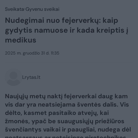
Sveikata
Gyvenu sveikai
Nudegimai nuo fejerverkų: kaip
gydytis namuose ir kada kreiptis į
medikus
2025 m. gruodžio 31 d. 11:35
Lrytas.lt
Naujųjų metų naktį fejerverkai daug kam
vis dar yra neatsiejama šventės dalis. Vis
dėlto, kasmet pasitaiko atvejų, kai
žmonės, ypač be suaugusiųjų priežiūros
švenčiantys vaikai ir paaugliai, nudega dėl
neatsargaus ar neteisingo pirotechnikos