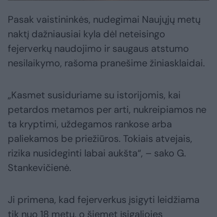
Pasak vaistininkės, nudegimai Naujųjų metų
naktį dažniausiai kyla dėl neteisingo
fejerverkų naudojimo ir saugaus atstumo
nesilaikymo, rašoma pranešime žiniasklaidai.
„Kasmet susiduriame su istorijomis, kai
petardos metamos per arti, nukreipiamos ne
ta kryptimi, uždegamos rankose arba
paliekamos be priežiūros. Tokiais atvejais,
rizika nusideginti labai aukšta“, – sako G.
Stankevičienė.
Ji primena, kad fejerverkus įsigyti leidžiama
tik nuo 18 metų, o šiemet įsigaliojęs