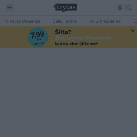
Karas Ukrainoje
Žalioji erdvė
Ačiū, Prezidente
E