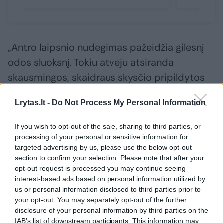
„Antro laipsnio nudegimas pažeidžia gilesnį
odos sluoksnį. Tokiu atveju atsiranda
skausmingos, skaidraus skysčio pripildytos
pūslės, oda gali būti ryškiai raudona,
Lrytas.lt -
Do Not Process My Personal Information
blizganti, jautri prisilietimui.
If you wish to opt-out of the sale, sharing to third parties, or
processing of your personal or sensitive information for
Jei pažeidimas yra mažesnis nei žmogaus
targeted advertising by us, please use the below opt-out
delno dydis, nepažeisti gilesni audiniai,
section to confirm your selection. Please note that after your
nudegimas taip pat gali būti gydomas
opt-out request is processed you may continue seeing
interest-based ads based on personal information utilized by
namuose, prieš tai pasitarus su gydytoju ar
us or personal information disclosed to third parties prior to
vaistininku“, – aiškina G. Stankevičienė.
your opt-out. You may separately opt-out of the further
disclosure of your personal information by third parties on the
IAB’s list of downstream participants. This information may