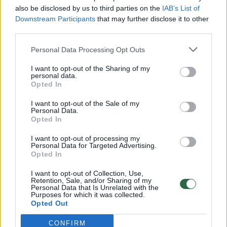
Pirmoji pagalba
also be disclosed by us to third parties on the
IAB’s List of
Downstream Participants
that may further disclose it to other
third parties.
Anot „Camelia“ vaistininkės, beveik visų
Personal Data Processing Opt Outs
nudegimų atveju pirmasis žingsnis yra toks
I want to opt-out of the Sharing of my
pat – nudegusią vietą reikia nedelsiant
personal data.
Opted In
vėsinti, tačiau ne šaldyti. Geriausia palaikyti
pažeistą odos vietą po vėsiu tekančiu
I want to opt-out of the Sale of my
Personal Data.
vandeniu bent 20–30 minučių, kol skausmas
Opted In
aprimsta.
I want to opt-out of processing my
Personal Data for Targeted Advertising.
Opted In
Pasak jos, žiemą žmonės dažnai griebiasi
I want to opt-out of Collection, Use,
Retention, Sale, and/or Sharing of my
sniego, ledo ar net šaldytų daržovių maišelių,
Personal Data that Is Unrelated with the
Purposes for which it was collected.
tačiau šios priemonės gali pažeisti odą dar
Opted Out
labiau, nes staigus šalčio šokas gali pakenkti
CONFIRM