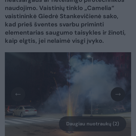
naudojimo. Vaistinių tinklo „Camelia“
vaistininkė Giedrė Stankevičienė sako,
kad prieš šventes svarbu priminti
elementarias saugumo taisykles ir žinoti,
kaip elgtis, jei nelaimė visgi įvyko.
Daugiau nuotraukų (2)