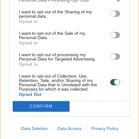
Personal Data Processing Opt Outs
I want to opt-out of the Sharing of my
Prisijungti komentatoriams
personal data.
Opted In
I want to opt-out of the Sale of my
Personal Data.
Opted In
I want to opt-out of processing my
Personal Data for Targeted Advertising.
Opted In
I want to opt-out of Collection, Use,
Retention, Sale, and/or Sharing of my
Personal Data that Is Unrelated with the
Purposes for which it was collected.
Opted Out
CONFIRM
Sveikata
Ligos ir gydymas
Data Deletion
Data Access
Privacy Policy
Daugėja susirgusių turistų –