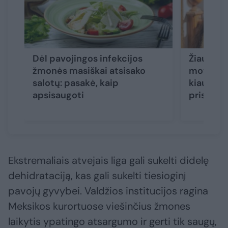
Dėl pavojingos infekcijos
Žiaurus l
žmonės masiškai atsisako
moteris 
salotų: pasakė, kaip
kiaulien
apsisaugoti
prisiveis
Ekstremaliais atvejais liga gali sukelti didelę
dehidrataciją, kas gali sukelti tiesioginį
pavojų gyvybei. Valdžios institucijos ragina
Meksikos kurortuose viešinčius žmones
laikytis ypatingo atsargumo ir gerti tik saugų,