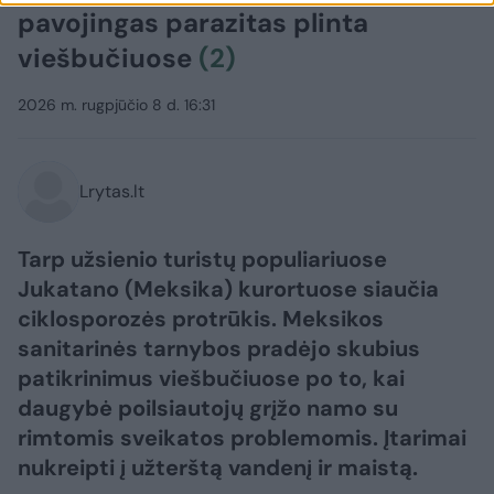
pavojingas parazitas plinta
viešbučiuose
(2)
2026 m. rugpjūčio 8 d. 16:31
Lrytas.lt
Tarp užsienio turistų populiariuose
Jukatano (Meksika) kurortuose siaučia
ciklosporozės protrūkis. Meksikos
sanitarinės tarnybos pradėjo skubius
patikrinimus viešbučiuose po to, kai
daugybė poilsiautojų grįžo namo su
rimtomis sveikatos problemomis. Įtarimai
nukreipti į užterštą vandenį ir maistą.