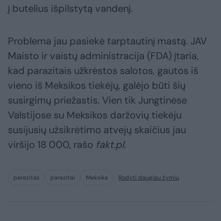
į butelius išpilstytą vandenį.
Problema jau pasiekė tarptautinį mastą. JAV
Maisto ir vaistų administracija (FDA) įtaria,
kad parazitais užkrėstos salotos, gautos iš
vieno iš Meksikos tiekėjų, galėjo būti šių
susirgimų priežastis. Vien tik Jungtinėse
Valstijose su Meksikos daržovių tiekėju
susijusių užsikrėtimo atvejų skaičius jau
viršijo 18 000, rašo
fakt.pl
.
parazitas
parazitai
Meksika
Rodyti daugiau žymių