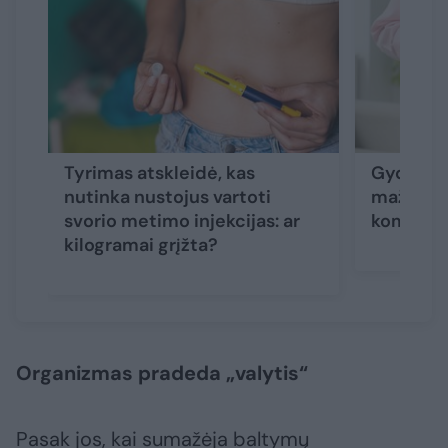
Tyrimas atskleidė, kas
Gydytoja
nutinka nustojus vartoti
mažinimui
svorio metimo injekcijas: ar
kompleks
kilogramai grįžta?
Organizmas pradeda „valytis“
Pasak jos, kai sumažėja baltymų