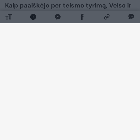
Kaip paaiškėjo per teismo tyrimą, Velso ir
„Manchester United“ žaidėjo Marko
Hugheso sūnus tragiškai mirė nuo staigios
suaugusiųjų mirties sindromo (SADS).
Daugiau nuotraukų (1)