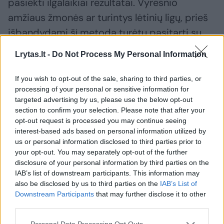
pasiekti ilgalaikiai rezultatai. Vyresnio
amžiaus žmonės ar turintys lėtinių ligų, prieš
išbandydami šį metodą turėtų pasitarti su
gydytoju.
Lrytas.lt -
Do Not Process My Personal Information
If you wish to opt-out of the sale, sharing to third parties, or
Svorio metimas
pasninkas
Pilvas
Rodyti daugiau žymių
processing of your personal or sensitive information for
targeted advertising by us, please use the below opt-out
section to confirm your selection. Please note that after your
opt-out request is processed you may continue seeing
Komentuoti po šiuo straipsniu
interest-based ads based on personal information utilized by
us or personal information disclosed to third parties prior to
your opt-out. You may separately opt-out of the further
Komentuoti gali tik Lrytas registruoti vartotojai.
disclosure of your personal information by third parties on the
Prisijunkite prie registruotų vartotojų
IAB’s list of downstream participants. This information may
bendruomenės ir bendraukite komentaruose!
also be disclosed by us to third parties on the
IAB’s List of
Downstream Participants
that may further disclose it to other
third parties.
Rodyti komentarus