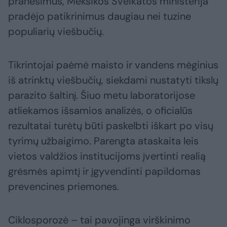
pranešimus, Meksikos Sveikatos ministerija
pradėjo patikrinimus daugiau nei tuzine
populiarių viešbučių.
Tikrintojai paėmė maisto ir vandens mėginius
iš atrinktų viešbučių, siekdami nustatyti tikslų
parazito šaltinį. Šiuo metu laboratorijose
atliekamos išsamios analizės, o oficialūs
rezultatai turėtų būti paskelbti iškart po visų
tyrimų užbaigimo. Parengta ataskaita leis
vietos valdžios institucijoms įvertinti realią
grėsmės apimtį ir įgyvendinti papildomas
prevencines priemones.
Ciklosporozė – tai pavojinga virškinimo