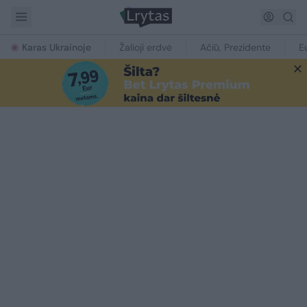
Karas Ukrainoje
Žalioji erdvė
Ačiū, Prezidente
E