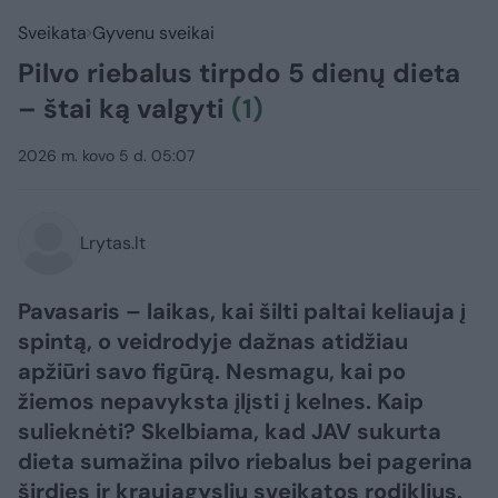
Sveikata
Gyvenu sveikai
Pilvo riebalus tirpdo 5 dienų dieta
– štai ką valgyti
(1)
2026 m. kovo 5 d. 05:07
Lrytas.lt
Pavasaris – laikas, kai šilti paltai keliauja į
spintą, o veidrodyje dažnas atidžiau
apžiūri savo figūrą. Nesmagu, kai po
žiemos nepavyksta įlįsti į kelnes. Kaip
sulieknėti? Skelbiama, kad JAV sukurta
dieta sumažina pilvo riebalus bei pagerina
širdies ir kraujagyslių sveikatos rodiklius.