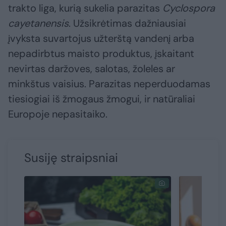
trakto liga, kurią sukelia parazitas
Cyclospora
cayetanensis
. Užsikrėtimas dažniausiai
įvyksta suvartojus užterštą vandenį arba
nepadirbtus maisto produktus, įskaitant
nevirtas daržoves, salotas, žoleles ar
minkštus vaisius. Parazitas neperduodamas
tiesiogiai iš žmogaus žmogui, ir natūraliai
Europoje nepasitaiko.
Susiję straipsniai