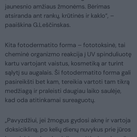
jaunesnio amžiaus žmonėms. Bėrimas
atsiranda ant rankų, krūtinės ir kaklo“, –
paaiškina G.Leščinskas.
Kita fotodermatito forma – fototoksinė, tai
cheminė organizmo reakcija į UV spinduliuotę
kartu vartojant vaistus, kosmetiką ar turint
sąlytį su augalais. Ši fotodermatito forma gali
pasireikšti bet kam, tereikia vartoti tam tikrą
medžiagą ir praleisti daugiau laiko saulėje,
kad oda atitinkamai sureaguotų.
„Pavyzdžiui, jei žmogus gydosi aknę ir vartoja
doksicikliną, po kelių dienų nuvykus prie jūros