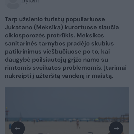
Lrytas.lt
Tarp užsienio turistų populiariuose
Jukatano (Meksika) kurortuose siaučia
ciklosporozės protrūkis. Meksikos
sanitarinės tarnybos pradėjo skubius
patikrinimus viešbučiuose po to, kai
daugybė poilsiautojų grįžo namo su
rimtomis sveikatos problemomis. Įtarimai
nukreipti į užterštą vandenį ir maistą.