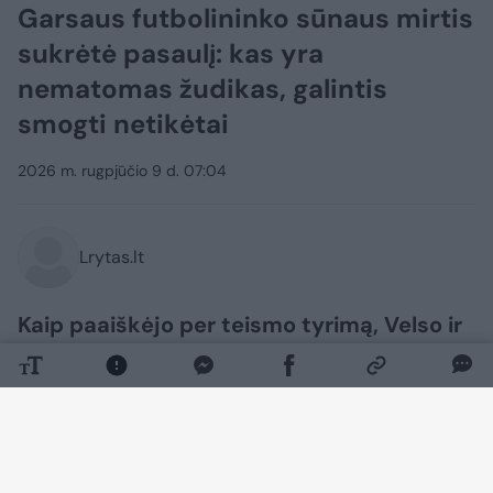
Garsaus futbolininko sūnaus mirtis
sukrėtė pasaulį: kas yra
nematomas žudikas, galintis
smogti netikėtai
2026 m. rugpjūčio 9 d. 07:04
Lrytas.lt
Kaip paaiškėjo per teismo tyrimą, Velso ir
„Manchester United“ žaidėjo Marko
Hugheso sūnus tragiškai mirė nuo staigios
suaugusiųjų mirties sindromo (SADS).