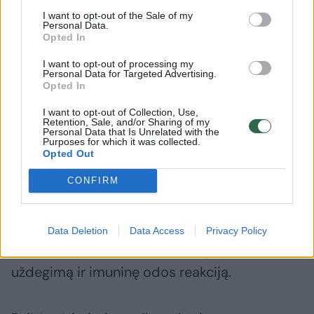
Rekomenduojame rinktis mineralinės
I want to opt-out of the Sale of my
Personal Data.
apsaugos (cinko oksido ar titano dioksido)
Opted In
kremus, kurie paprastai geriau toleruojami
I want to opt-out of processing my
Personal Data for Targeted Advertising.
žmonių, turinčių jautrią odą, ir rečiau sukelia
Opted In
dirginimą,“ – paaiškina G.Leščinskas.
I want to opt-out of Collection, Use,
Retention, Sale, and/or Sharing of my
Personal Data that Is Unrelated with the
Purposes for which it was collected.
Sezono pradžioje siūloma laipsniškai pratinti
Opted Out
odą prie saulės, vengti ilgo buvimo lauke nuo
CONFIRM
11 iki 16 val. Jei bėrimai ant odos vis
atsikartoja, reikėtų kreiptis į gydytoją, kuris
paskirs antihistamininius vaistus arba
Data Deletion
Data Access
Privacy Policy
kortikosteroidinius kremus, slopinančius
uždegimą ir imuninę odos reakciją.