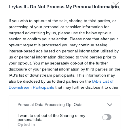
Lrytas.lt -
Do Not Process My Personal Information
Daugiau nuotraukų (3)
If you wish to opt-out of the sale, sharing to third parties, or
processing of your personal or sensitive information for
targeted advertising by us, please use the below opt-out
vaistininkas Gabrielius Leščinskas
section to confirm your selection. Please note that after your
opt-out request is processed you may continue seeing
Pranešimo spaudai nuotr.
interest-based ads based on personal information utilized by
us or personal information disclosed to third parties prior to
your opt-out. You may separately opt-out of the further
Kaip apsaugoti odą?
disclosure of your personal information by third parties on the
IAB’s list of downstream participants. This information may
also be disclosed by us to third parties on the
IAB’s List of
Pastebint fotodermatito simptomus, visų
Downstream Participants
that may further disclose it to other
pirma, reikėtų naudoti saulės kremą su ne
third parties.
mažesniu nei SPF 50+ apsauginiu filtru.
Personal Data Processing Opt Outs
„Apsaugą nuo saulės reikėtų gausiai tepti ant
I want to opt-out of the Sharing of my
odos likus 20–30 minučių iki išėjimo į lauką ir
personal data.
Opted In
pakartotinai kas dvi valandas.