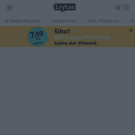
Karas Ukrainoje
Žalioji erdvė
Ačiū, Prezidente
E