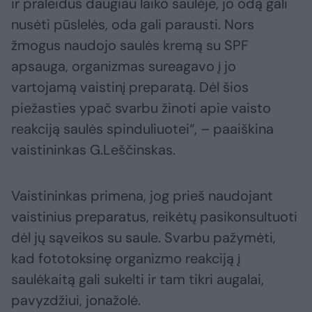
ir praleidus daugiau laiko saulėje, jo odą gali
nusėti pūslelės, oda gali parausti. Nors
žmogus naudojo saulės kremą su SPF
apsauga, organizmas sureagavo į jo
vartojamą vaistinį preparatą. Dėl šios
piežasties ypač svarbu žinoti apie vaisto
reakciją saulės spinduliuotei“, – paaiškina
vaistininkas G.Leščinskas.
Vaistininkas primena, jog prieš naudojant
vaistinius preparatus, reikėtų pasikonsultuoti
dėl jų sąveikos su saule. Svarbu pažymėti,
kad fototoksinę organizmo reakciją į
saulėkaitą gali sukelti ir tam tikri augalai,
pavyzdžiui, jonažolė.