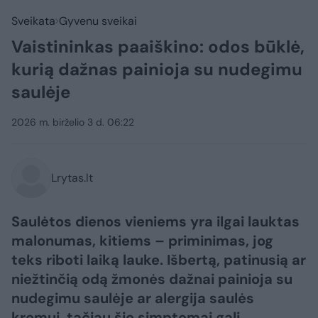
Sveikata
Gyvenu sveikai
Vaistininkas paaiškino: odos būklė,
kurią dažnas painioja su nudegimu
saulėje
2026 m. birželio 3 d. 06:22
Lrytas.lt
Saulėtos dienos vieniems yra ilgai lauktas
malonumas, kitiems – priminimas, jog
teks riboti laiką lauke. Išbertą, patinusią ar
niežtinčią odą žmonės dažnai painioja su
nudegimu saulėje ar alergija saulės
kremui, tačiau šie simptomai gali