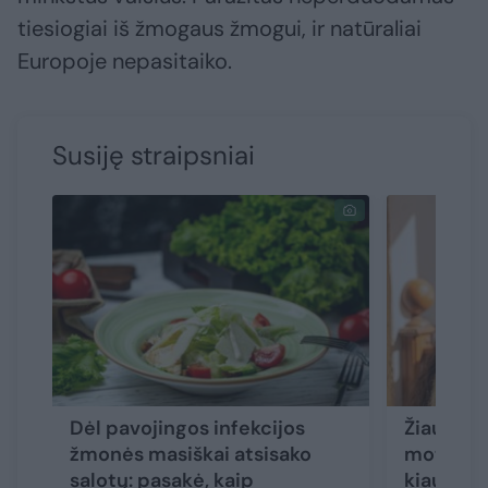
tiesiogiai iš žmogaus žmogui, ir natūraliai
Europoje nepasitaiko.
Susiję straipsniai
Dėl pavojingos infekcijos
Žiaurus l
žmonės masiškai atsisako
moteris 
salotų: pasakė, kaip
kiaulien