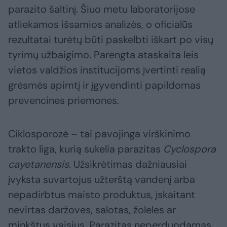
parazito šaltinį. Šiuo metu laboratorijose
atliekamos išsamios analizės, o oficialūs
rezultatai turėtų būti paskelbti iškart po visų
tyrimų užbaigimo. Parengta ataskaita leis
vietos valdžios institucijoms įvertinti realią
grėsmės apimtį ir įgyvendinti papildomas
prevencines priemones.
Ciklosporozė – tai pavojinga virškinimo
trakto liga, kurią sukelia parazitas
Cyclospora
cayetanensis
. Užsikrėtimas dažniausiai
įvyksta suvartojus užterštą vandenį arba
nepadirbtus maisto produktus, įskaitant
nevirtas daržoves, salotas, žoleles ar
minkštus vaisius. Parazitas neperduodamas