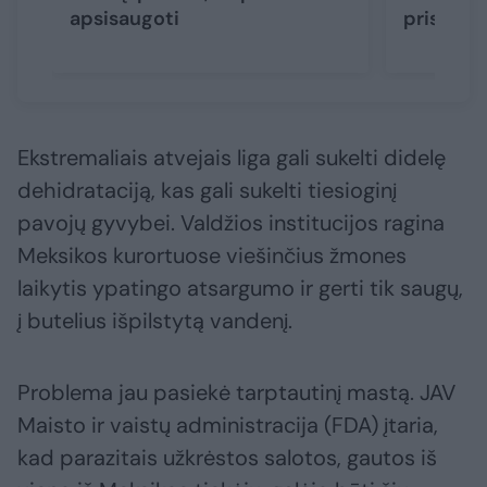
apsisaugoti
prisiveis
Ekstremaliais atvejais liga gali sukelti didelę
dehidrataciją, kas gali sukelti tiesioginį
pavojų gyvybei. Valdžios institucijos ragina
Meksikos kurortuose viešinčius žmones
laikytis ypatingo atsargumo ir gerti tik saugų,
į butelius išpilstytą vandenį.
Problema jau pasiekė tarptautinį mastą. JAV
Maisto ir vaistų administracija (FDA) įtaria,
kad parazitais užkrėstos salotos, gautos iš