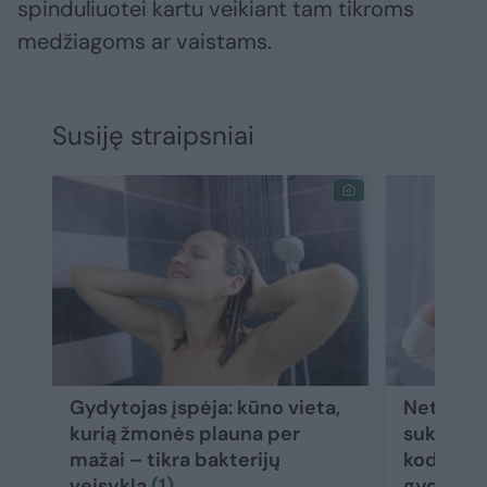
spinduliuotei kartu veikiant tam tikroms
medžiagoms ar vaistams.
Susiję straipsniai
Gydytojas įspėja: kūno vieta,
Net ir le
kurią žmonės plauna per
sukelti 
mažai – tikra bakterijų
kodėl sv
veisykla
(1)
gydyma