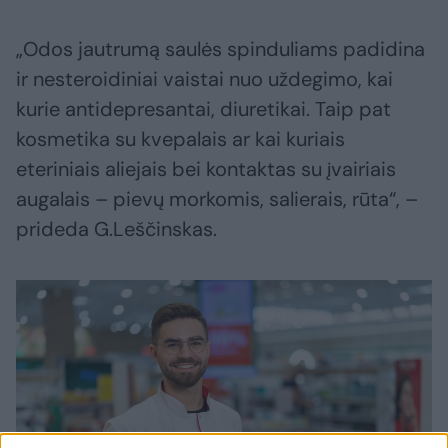
„Odos jautrumą saulės spinduliams padidina
ir nesteroidiniai vaistai nuo uždegimo, kai
kurie antidepresantai, diuretikai. Taip pat
kosmetika su kvepalais ar kai kuriais
eteriniais aliejais bei kontaktas su įvairiais
augalais – pievų morkomis, salierais, rūta“, –
prideda G.Leščinskas.