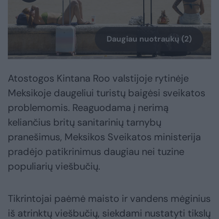
Daugiau nuotraukų (2)
Atostogos Kintana Roo valstijoje rytinėje
Meksikoje daugeliui turistų baigėsi sveikatos
problemomis. Reaguodama į nerimą
keliančius britų sanitarinių tarnybų
pranešimus, Meksikos Sveikatos ministerija
pradėjo patikrinimus daugiau nei tuzine
populiarių viešbučių.
Tikrintojai paėmė maisto ir vandens mėginius
iš atrinktų viešbučių, siekdami nustatyti tikslų