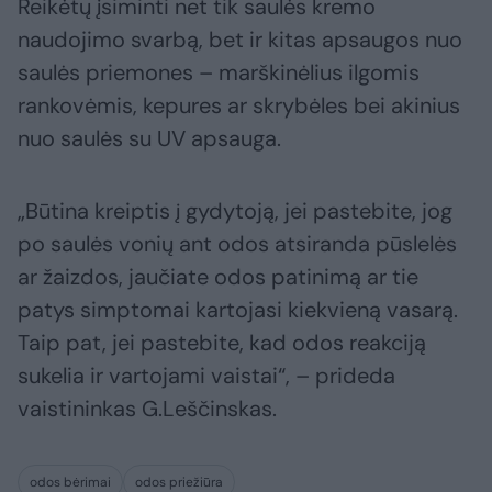
Reikėtų įsiminti net tik saulės kremo
naudojimo svarbą, bet ir kitas apsaugos nuo
saulės priemones – marškinėlius ilgomis
rankovėmis, kepures ar skrybėles bei akinius
nuo saulės su UV apsauga.
„Būtina kreiptis į gydytoją, jei pastebite, jog
po saulės vonių ant odos atsiranda pūslelės
ar žaizdos, jaučiate odos patinimą ar tie
patys simptomai kartojasi kiekvieną vasarą.
Taip pat, jei pastebite, kad odos reakciją
sukelia ir vartojami vaistai“, – prideda
vaistininkas G.Leščinskas.
odos bėrimai
odos priežiūra