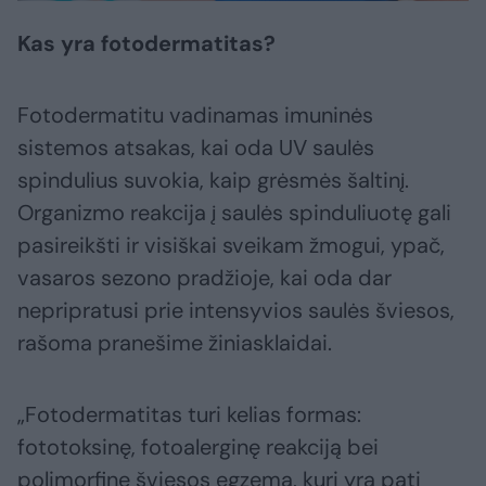
Kas yra fotodermatitas?
Fotodermatitu vadinamas imuninės
sistemos atsakas, kai oda UV saulės
spindulius suvokia, kaip grėsmės šaltinį.
Organizmo reakcija į saulės spinduliuotę gali
pasireikšti ir visiškai sveikam žmogui, ypač,
vasaros sezono pradžioje, kai oda dar
nepripratusi prie intensyvios saulės šviesos,
rašoma pranešime žiniasklaidai.
„Fotodermatitas turi kelias formas:
fototoksinę, fotoalerginę reakciją bei
polimorfinę šviesos egzemą, kuri yra pati