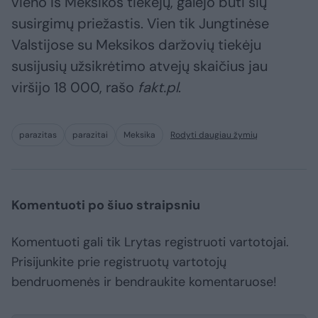
vieno iš Meksikos tiekėjų, galėjo būti šių
susirgimų priežastis. Vien tik Jungtinėse
Valstijose su Meksikos daržovių tiekėju
susijusių užsikrėtimo atvejų skaičius jau
viršijo 18 000, rašo
fakt.pl
.
parazitas
parazitai
Meksika
Rodyti daugiau žymių
Komentuoti po šiuo straipsniu
Komentuoti gali tik Lrytas registruoti vartotojai.
Prisijunkite prie registruotų vartotojų
bendruomenės ir bendraukite komentaruose!