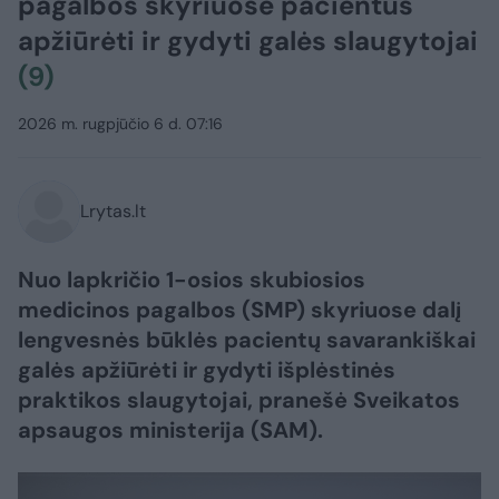
pagalbos skyriuose pacientus
apžiūrėti ir gydyti galės slaugytojai
(9)
2026 m. rugpjūčio 6 d. 07:16
Lrytas.lt
Nuo lapkričio 1-osios skubiosios
medicinos pagalbos (SMP) skyriuose dalį
lengvesnės būklės pacientų savarankiškai
galės apžiūrėti ir gydyti išplėstinės
praktikos slaugytojai, pranešė Sveikatos
apsaugos ministerija (SAM).