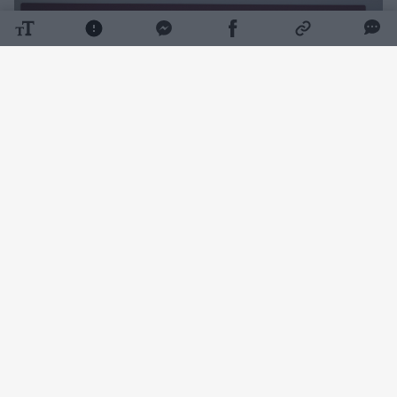
Daugiau nuotraukų (9)
Tikimasi, kad tai sutrumpins pacientų
laukimo laiką, o gydytojai galės visą dėmesį
sutelkti į sudėtingus ir gyvybei pavojingus
atvejus.