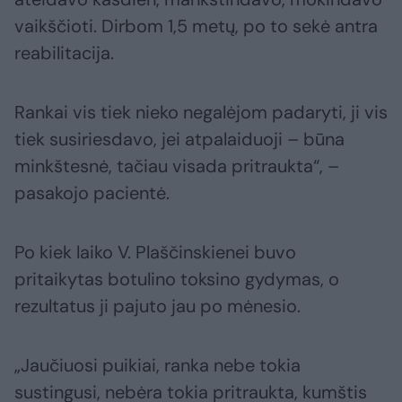
vaikščioti. Dirbom 1,5 metų, po to sekė antra
reabilitacija.
Rankai vis tiek nieko negalėjom padaryti, ji vis
tiek susiriesdavo, jei atpalaiduoji – būna
minkštesnė, tačiau visada pritraukta“, –
pasakojo pacientė.
Po kiek laiko V. Plaščinskienei buvo
pritaikytas botulino toksino gydymas, o
rezultatus ji pajuto jau po mėnesio.
„Jaučiuosi puikiai, ranka nebe tokia
sustingusi, nebėra tokia pritraukta, kumštis