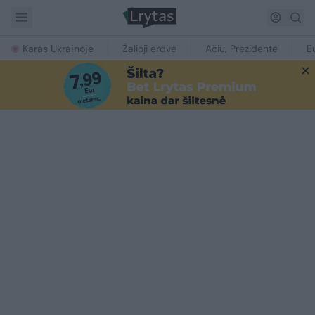
Karas Ukrainoje
Žalioji erdvė
Ačiū, Prezidente
E