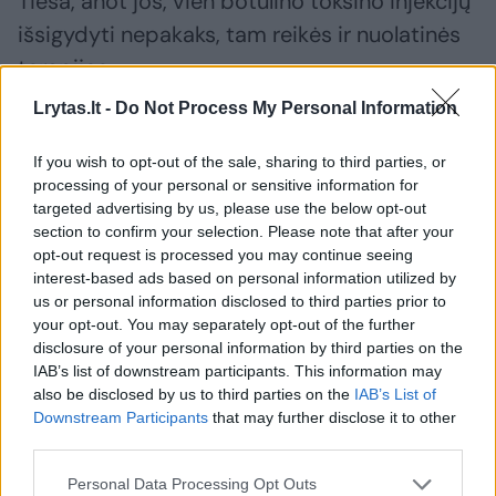
Tiesa, anot jos, vien botulino toksino injekcijų
išsigydyti nepakaks, tam reikės ir nuolatinės
terapijos.
Lrytas.lt -
Do Not Process My Personal Information
„Skatinu pacientus po botulino toksino
If you wish to opt-out of the sale, sharing to third parties, or
suleidimo tęsti kineziterapiją ir reabilitaciją
processing of your personal or sensitive information for
namuose ar ambulatoriškai. Jei tik suleidus
targeted advertising by us, please use the below opt-out
section to confirm your selection. Please note that after your
botulino toksiną rankos nejudinsime,
opt-out request is processed you may continue seeing
nedarysime pratimų, vaistas labai greitai
interest-based ads based on personal information utilized by
us or personal information disclosed to third parties prior to
nustos veikti“, – kalbėjo gydytoja.
your opt-out. You may separately opt-out of the further
disclosure of your personal information by third parties on the
IAB’s list of downstream participants. This information may
Botulino toksino injekcijų poveikį pajuto ir
also be disclosed by us to third parties on the
IAB’s List of
Vita Plaščinskienė, prieš kelerius metus
Downstream Participants
that may further disclose it to other
third parties.
patyrusi insultą. Kompiuterinės tomografijos
tyrimo metu buvo diagnozuotas galvos
Personal Data Processing Opt Outs