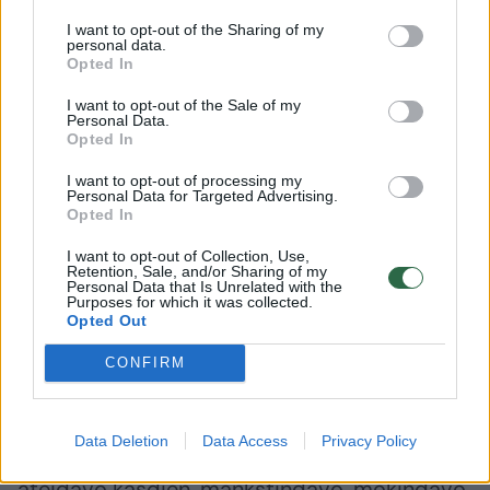
kraujagyslės plyšimas ir kraujo išsiliejimas,
I want to opt-out of the Sharing of my
moters kūno kairė pusė tapo nejautri. Ji vos
personal data.
Opted In
pajudindavo kojos pirštus, o rankos pirštai iš
I want to opt-out of the Sale of my
viso nejudėjo.
Personal Data.
Opted In
I want to opt-out of processing my
Nors moteriai buvo paskirta reabilitacija,
Personal Data for Targeted Advertising.
Opted In
daugiau nei metus su ja dirbo
kineziterapeutai, progreso beveik nesimatė,
I want to opt-out of Collection, Use,
Retention, Sale, and/or Sharing of my
ranka išliko sunkiai besilankstanti.
Personal Data that Is Unrelated with the
Purposes for which it was collected.
Opted Out
„Buvo atimta visa kairė pusė, kojos pirštus
CONFIRM
truputį pajudindavau, rankos išvis ne, nei
truputį nejudėjo. Tokioj būsenoj išsivežė
Data Deletion
Data Access
Privacy Policy
mane namo, samdėm kineziterapeutą, kuris
ateidavo kasdien, mankštindavo, mokindavo