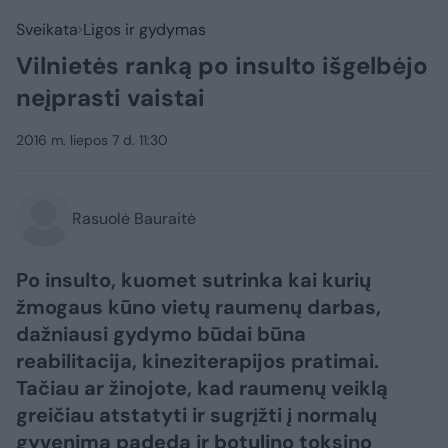
Sveikata
Ligos ir gydymas
Vilnietės ranką po insulto išgelbėjo
neįprasti vaistai
2016 m. liepos 7 d. 11:30
Rasuolė Bauraitė
Po insulto, kuomet sutrinka kai kurių
žmogaus kūno vietų raumenų darbas,
dažniausi gydymo būdai būna
reabilitacija, kineziterapijos pratimai.
Tačiau ar žinojote, kad raumenų veiklą
greičiau atstatyti ir sugrįžti į normalų
gyvenimą padeda ir botulino toksino