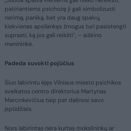
„Juoda spalva vieniems gali nieko nereikšti,
patiriantiems psichozę ji gali simbolizuoti
nerimą, paniką, bet yra daug spalvų,
kiekvienas apsilankęs žmogus turi pasistengti
suprasti, ką jos gali reikšti“, – aiškino
menininkė.
Padeda suvokti pojūčius
Šiuo labirintu ėjęs Vilniaus miesto psichikos
sveikatos centro direktorius Martynas
Marcinkevičius taip pat dalinosi savo
įspūdžiais.
Nors labirintas nėra kurtas mokslininkų ar