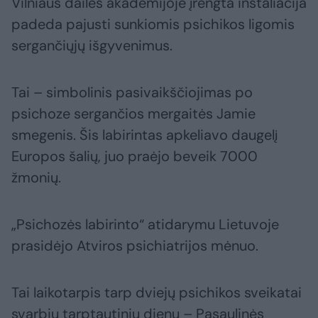
Vilniaus dailės akademijoje įrengta instaliacija
padeda pajusti sunkiomis psichikos ligomis
sergančiųjų išgyvenimus.
Tai – simbolinis pasivaikščiojimas po
psichoze sergančios mergaitės Jamie
smegenis. Šis labirintas apkeliavo daugelį
Europos šalių, juo praėjo beveik 7000
žmonių.
„Psichozės labirinto“ atidarymu Lietuvoje
prasidėjo Atviros psichiatrijos mėnuo.
Tai laikotarpis tarp dviejų psichikos sveikatai
svarbių tarptautinių dienų – Pasaulinės