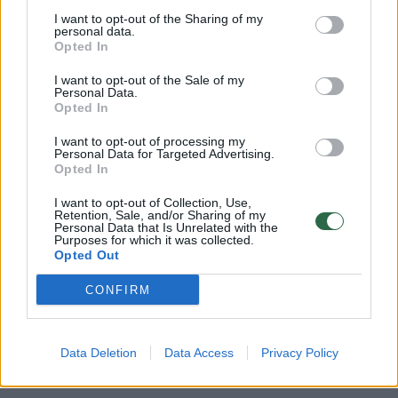
„Jei pavyktų pakeisti požiūrį į psichikos
I want to opt-out of the Sharing of my
ligomis sergančius žmones ir suprasti, kas
personal data.
Opted In
vyksta jų viduje, gyventume kur kas
I want to opt-out of the Sale of my
sveikesnėje aplinkoje“, – priminė J.Olekas.
Personal Data.
Opted In
Tačiau psichikos sveikata nėra vien medikų
I want to opt-out of processing my
Personal Data for Targeted Advertising.
reikalas.
Opted In
I want to opt-out of Collection, Use,
Retention, Sale, and/or Sharing of my
J.Olekas įsitikinęs, kad sutelkus visuomenę
Personal Data that Is Unrelated with the
Purposes for which it was collected.
pavyktų pasiekti gerų rezultatų.
Opted Out
CONFIRM
Tokią patirtį šalis jau turi, pavyzdžiui, įvairios
prevencinės priemonės padėjo išvengti
Data Deletion
Data Access
Privacy Policy
tragiškų nelaimių keliuose.