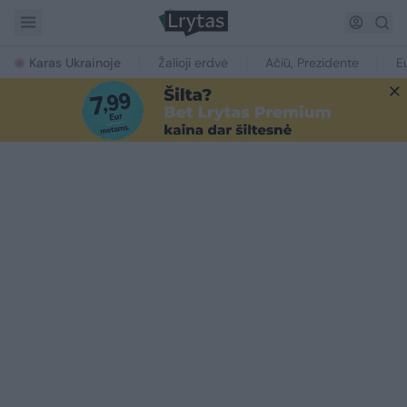
Karas Ukrainoje
Žalioji erdvė
Ačiū, Prezidente
E