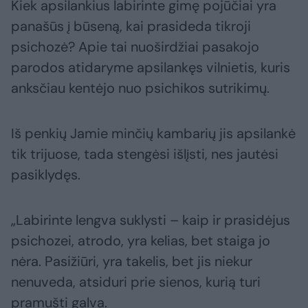
Kiek apsilankius labirinte gimę pojūčiai yra
panašūs į būseną, kai prasideda tikroji
psichozė? Apie tai nuoširdžiai pasakojo
parodos atidaryme apsilankęs vilnietis, kuris
anksčiau kentėjo nuo psichikos sutrikimų.
Iš penkių Jamie minčių kambarių jis apsilankė
tik trijuose, tada stengėsi išlįsti, nes jautėsi
pasiklydęs.
„Labirinte lengva suklysti – kaip ir prasidėjus
psichozei, atrodo, yra kelias, bet staiga jo
nėra. Pasižiūri, yra takelis, bet jis niekur
nenuveda, atsiduri prie sienos, kurią turi
pramušti galva.