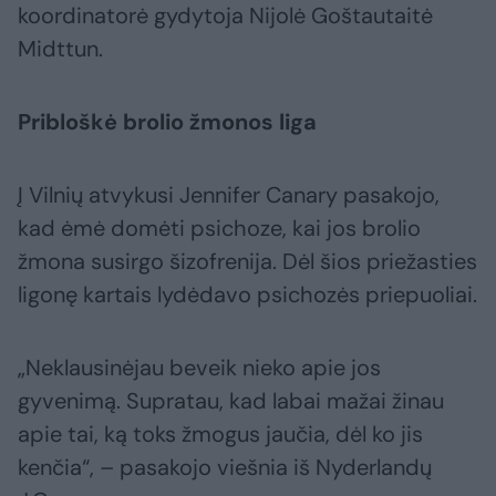
koordinatorė gydytoja Nijolė Goštautaitė
Midttun.
Pribloškė brolio žmonos liga
Į Vilnių atvykusi Jennifer Canary pasakojo,
kad ėmė domėti psichoze, kai jos brolio
žmona susirgo šizofrenija. Dėl šios priežasties
ligonę kartais lydėdavo psichozės priepuoliai.
„Neklausinėjau beveik nieko apie jos
gyvenimą. Supratau, kad labai mažai žinau
apie tai, ką toks žmogus jaučia, dėl ko jis
kenčia“, – pasakojo viešnia iš Nyderlandų