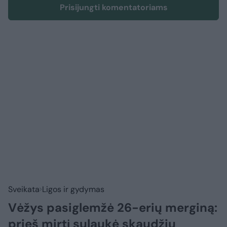
Prisijungti komentatoriams
Sveikata
Ligos ir gydymas
Vėžys pasiglemžė 26-erių merginą:
prieš mirtį sulaukė skaudžių