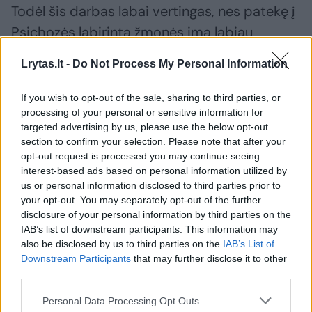
Todėl šis darbas labai vertingas, nes patekę į
Psichozės labirintą žmonės ima labiau
suprasti, kokias kančias patiria sergantieji“, –
Lrytas.lt -
Do Not Process My Personal Information
sakė M. Marcinkevičius.
If you wish to opt-out of the sale, sharing to third parties, or
processing of your personal or sensitive information for
Priminė tai, kad keliuose mažiau žūsta
targeted advertising by us, please use the below opt-out
žmonių
section to confirm your selection. Please note that after your
opt-out request is processed you may continue seeing
interest-based ads based on personal information utilized by
Apie „Psichozės labirintą“ kalbėjo ir laikinai
us or personal information disclosed to third parties prior to
your opt-out. You may separately opt-out of the further
einantis sveikatos apsaugos ministro
disclosure of your personal information by third parties on the
pareigas Krašto apsaugos ministras Juozas
IAB’s list of downstream participants. This information may
also be disclosed by us to third parties on the
IAB’s List of
Olekas. Jis pripažino, kad psichikos sutrikimai
Downstream Participants
that may further disclose it to other
nėra lengvesni nei fizinės ligos.
third parties.
Personal Data Processing Opt Outs