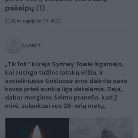
pašaipų
(1)
2026 m. rugpjūčio 7 d. 16:33
Lrytas.lt
„TikTok“ kūrėja Sydney Towle išgarsėjo,
kai susirgo tulžies latakų vėžiu, ir
socialiniuose tinkluose ėmė dalintis savo
kovos prieš sunkią ligą detalėmis. Deja,
dabar merginos šeima praneša, kad ji
mirė, sulaukusi vos 26-erių metų.