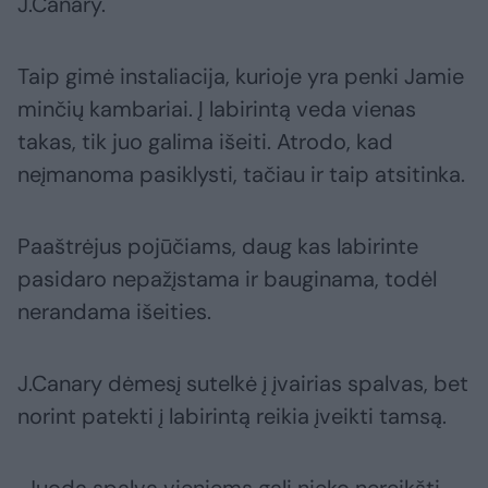
J.Canary.
Taip gimė instaliacija, kurioje yra penki Jamie
minčių kambariai. Į labirintą veda vienas
takas, tik juo galima išeiti. Atrodo, kad
neįmanoma pasiklysti, tačiau ir taip atsitinka.
Paaštrėjus pojūčiams, daug kas labirinte
pasidaro nepažįstama ir bauginama, todėl
nerandama išeities.
J.Canary dėmesį sutelkė į įvairias spalvas, bet
norint patekti į labirintą reikia įveikti tamsą.